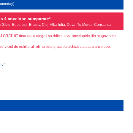
 Sameday)
a 4 anvelope cumparate*
Sibiu, Bucuresti, Brasov, Cluj, Alba Iulia, Deva, Tg.Mures, Constanta.
AJ GRATUIT doar daca alegeti sa ridicati dvs. anvelopele din magazinele
serviciul de echilibrat roti nu este gratuit la achizitia a patru anvelope.
 luni