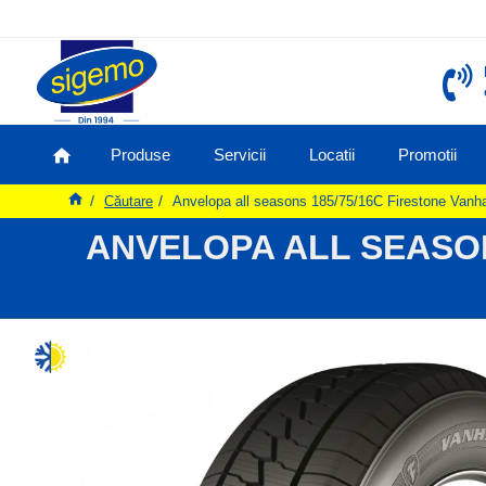
Produse
Servicii
Locatii
Promotii
Căutare
Anvelopa all seasons 185/75/16C Firestone Van
ANVELOPA ALL SEASO