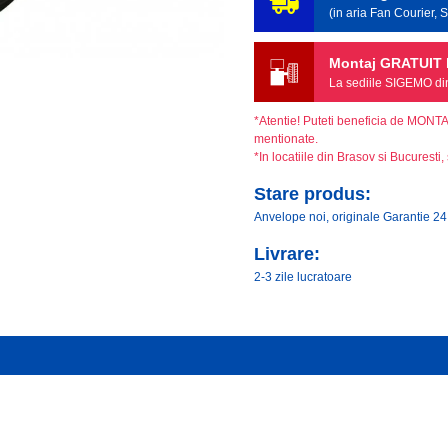
(in aria Fan Courier,
Montaj GRATUIT l
La sediile SIGEMO din 
*Atentie! Puteti beneficia de MONT
mentionate.
*In locatiile din Brasov si Bucuresti, 
Stare produs:
Anvelope noi, originale Garantie 24
Livrare:
2-3 zile lucratoare