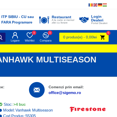
Login
ITP SIBIU - CU sau
Restaurant
Dealeri
A la carte si meniul
FARA Programare
zilei cu livrare
Portal Dealeri
0
0
0
0 produs(e) - 0,00lei
Logare
Wishlist
Compara
VANHAWK MULTISEASON
ce:
Comenzi prin email:
office@sigemo.ro
Stoc:
>4 buc
Model:
Vanhawk Multiseason
Cod Produs:
55305