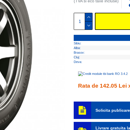
(TVA si eco taxe incluse)
Sibiu:
Alba:
Brasov:
Cluj:
Deva:
Rata de 142.05 Lei x
Solicita publicar
Livrare gratuita 