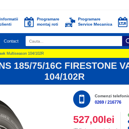
Informatii
Programare
Programare
clienti
montaj roti
Service Mecanica
Contact
hawk Multiseason 104/102R
NS 185/75/16C FIRESTONE 
104/102R
Comenzi telefoni
0269 / 216776
527,00lei