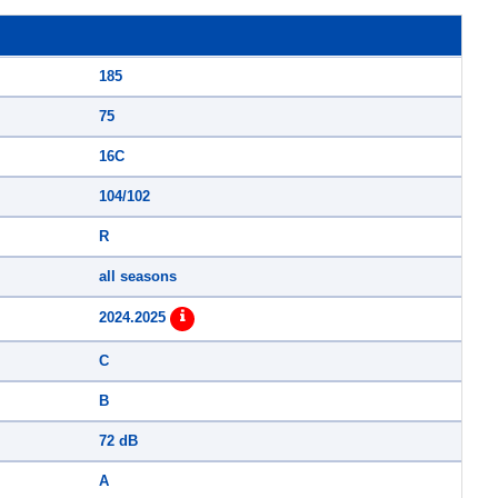
185
75
16C
104/102
R
all seasons
2024.2025
C
B
72 dB
A