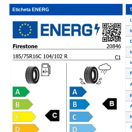
Eticheta ENERG
L
I
D
I
I
P
A
E
A
N
T