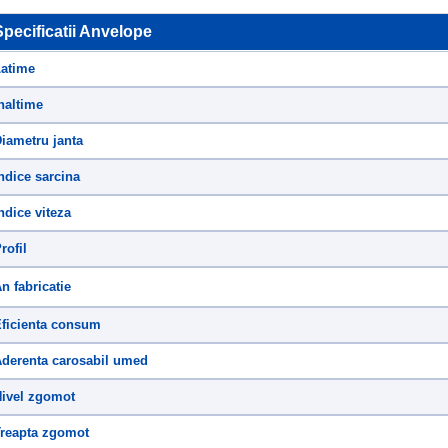
Specificatii Anvelope
atime
naltime
iametru janta
ndice sarcina
ndice viteza
rofil
n fabricatie
ficienta consum
derenta carosabil umed
ivel zgomot
reapta zgomot