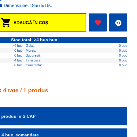
Dimensiune:
185/75/16C
ADAUGĂ ÎN COŞ
Stoc total: >4 buc buc
>4 buc
Galati:
0 buc
0 buc
Mures:
0 buc
0 buc
Bucuresti:
0 buc
4 buc
Timisoara:
0 buc
0 buc
Constanta:
0 buc
 4 rate / 1 produs
e produs in SICAP
la 4 buc. comandate