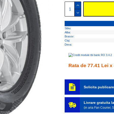
Sibiu:
Alba:
Brasov:
Cluj:
Deva:
Rata de 77.41 Lei x 
Solicita publicar
Livrare gratuita 
(in aria Fan Courier,