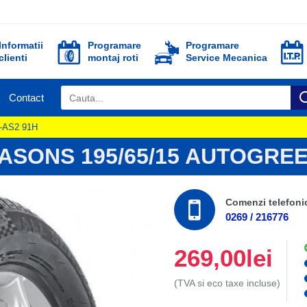
Informatii
Programare
Programare
clienti
montaj roti
Service Mecanica
Contact
t-AS2 91H
ASONS 195/65/15 AUTOGREE
Comenzi telefoni
0269 / 216776
269,00lei
(TVA si eco taxe incluse)