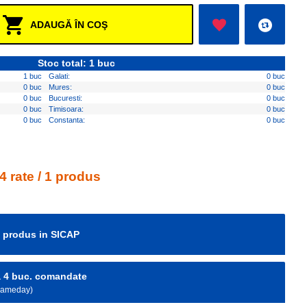
ADAUGĂ ÎN COŞ
Stoc total: 1 buc
1 buc
Galati:
0 buc
0 buc
Mures:
0 buc
0 buc
Bucuresti:
0 buc
0 buc
Timisoara:
0 buc
0 buc
Constanta:
0 buc
4 rate / 1 produs
e produs in SICAP
la 4 buc. comandate
 Sameday)