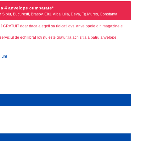
a 4 anvelope cumparate*
Sibiu, Bucuresti, Brasov, Cluj, Alba Iulia, Deva, Tg.Mures, Constanta.
AJ GRATUIT doar daca alegeti sa ridicati dvs. anvelopele din magazinele
serviciul de echilibrat roti nu este gratuit la achizitia a patru anvelope.
 luni