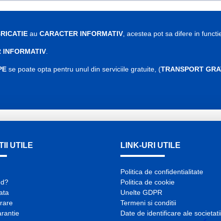
RICATIE
au
CARACTER INFORMATIV
, acestea pot sa difere in functi
 INFORMATIV
.
PE
se poate opta pentru unul din serviciile gratuite, (
TRANSPORT GRA
II UTILE
LINK-URI UTILE
Politica de confidentialitate
nd?
Politica de cookie
lata
Unelte GDPR
vrare
Termeni si conditii
arantie
Date de identificare ale societati