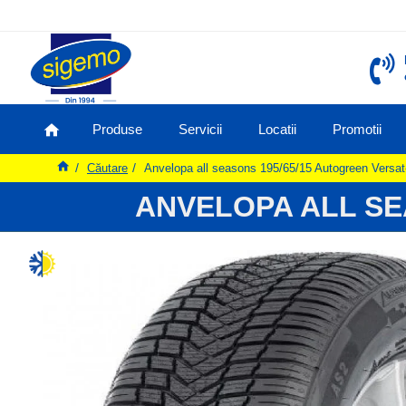
Produse
Servicii
Locatii
Promotii
Căutare
Anvelopa all seasons 195/65/15 Autogreen Versa
ANVELOPA ALL SE