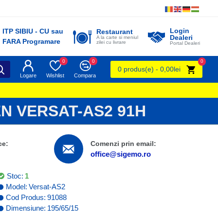
Login
ITP SIBIU - CU sau
Restaurant
Dealeri
A la carte si meniul
FARA Programare
zilei cu livrare
Portal Dealeri
0
0
0
0 produs(e) - 0,00lei
Logare
Wishlist
Compara
N VERSAT-AS2 91H
ce:
Comenzi prin email:
office@sigemo.ro
Stoc:
1
Model:
Versat-AS2
Cod Produs:
91088
Dimensiune:
195/65/15