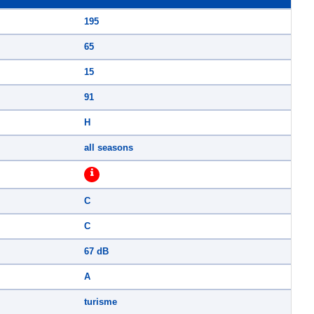
195
65
15
91
H
all seasons
C
C
67 dB
A
turisme