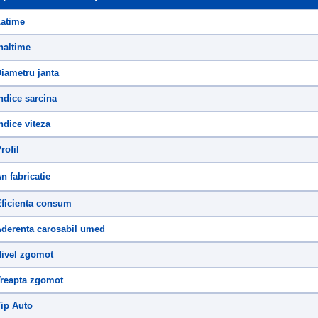
atime
naltime
iametru janta
ndice sarcina
ndice viteza
rofil
n fabricatie
ficienta consum
derenta carosabil umed
ivel zgomot
reapta zgomot
ip Auto