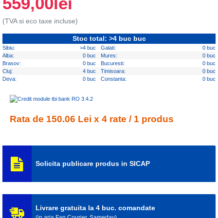
559,00lei
(TVA si eco taxe incluse)
Stoc total: >4 buc buc
Sibiu:
>4 buc
Galati:
0 buc
Alba:
0 buc
Mures:
0 buc
Brasov:
0 buc
Bucuresti:
0 buc
Cluj:
4 buc
Timisoara:
0 buc
Deva:
0 buc
Constanta:
0 buc
Rata de 150.06 Lei x 4 rate / 1 produs
Solicita publicare produs in SICAP
Livrare gratuita la 4 buc. comandate
(in aria Fan Courier, Sameday)