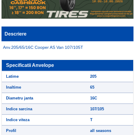
Descriere
Anv.205/65/16C Cooper AS Van 107/105T
Specificatii Anvelope
Latime
205
Inaltime
65
Diametru janta
16C
Indice sarcina
107/105
Indice viteza
T
Profil
all seasons