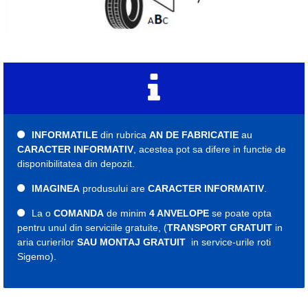
INFORMATILE
din rubrica
AN DE FABRICATIE
au
CARACTER INFORMATIV
, acestea pot sa difere in functie de
disponibilitatea din depozit.
IMAGINEA
produsului are
CARACTER INFORMATIV
.
La o
COMANDA
de minim
4 ANVELOPE
se poate opta
pentru unul din serviciile gratuite, (
TRANSPORT GRATUIT
in
aria curierilor
SAU MONTAJ GRATUIT
in service-urile roti
Sigemo).
Etichete:
cauciuc
cauciucuri
roti
roata
anvelope
728120
cauciuc all seasons
cauciucuri all seasons
anvelopa all seasons
anvelope 205
cauciuc 205
cauciucuri 205
anvelopa 205
anvelope 205
cauciuc 16C
cauciucuri 16C
anvelopa 16C
anvelope 16C
205 65 r16C
cauciuc 205 65 r16C
cauciucuri 205 65 r16C
anvelopa 205 65 r16C
anvelope 205 65 r16C
Indice viteza T
Indice sarcina 107/105
An fabricatie 2026
Cooper all seasons 205 65 16C
Cooper all seasons 205 65 r16C