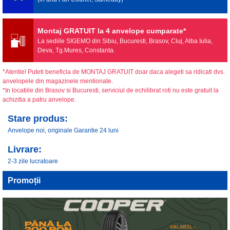
Montaj GRATUIT la 4 anvelope cumparate*
La sediile SIGEMO din Sibiu, Bucuresti, Brasov, Cluj, Alba Iulia,
Deva, Tg.Mures, Constanta.
*Atentie! Puteti beneficia de MONTAJ GRATUIT doar daca alegeti sa ridicati dvs.
anvelopele din magazinele mentionate.
*In locatiile din Brasov si Bucuresti, serviciul de echilibrat roti nu este gratuit la
achizitia a patru anvelope.
Stare produs:
Anvelope noi, originale Garantie 24 luni
Livrare:
2-3 zile lucratoare
Promoții