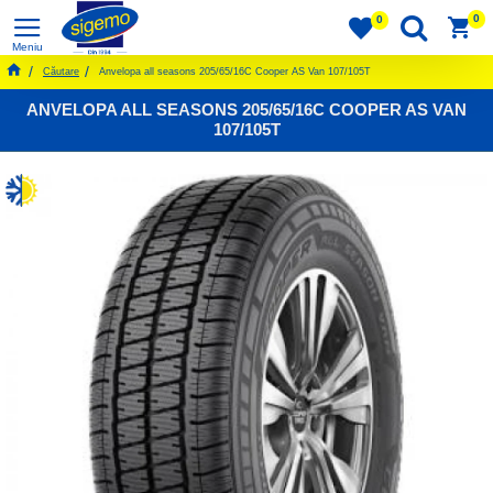
0
0
Căutare
Anvelopa all seasons 205/65/16C Cooper AS Van 107/105T
ANVELOPA ALL SEASONS 205/65/16C COOPER AS VAN
107/105T