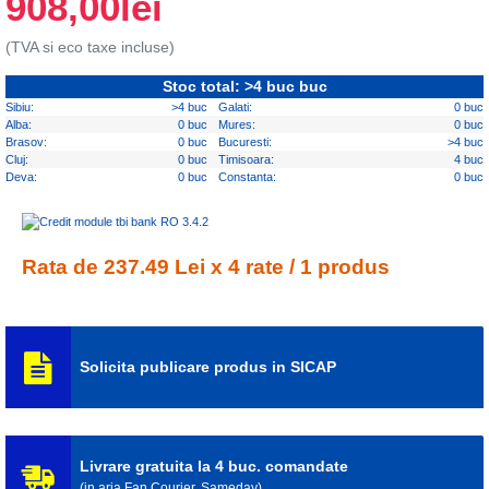
908,00lei
(TVA si eco taxe incluse)
Stoc total: >4 buc buc
Sibiu:
>4 buc
Galati:
0 buc
Alba:
0 buc
Mures:
0 buc
Brasov:
0 buc
Bucuresti:
>4 buc
Cluj:
0 buc
Timisoara:
4 buc
Deva:
0 buc
Constanta:
0 buc
Rata de 237.49 Lei x 4 rate / 1 produs
Solicita publicare produs in SICAP
Livrare gratuita la 4 buc. comandate
(in aria Fan Courier, Sameday)