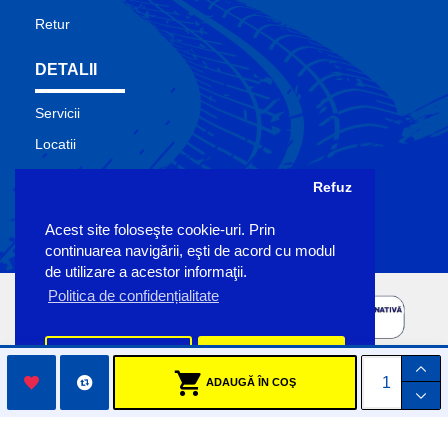
Retur
DETALII
Servicii
Locatii
Contact
Refuz
Site Map
Acest site foloseşte cookie-uri. Prin
Producatori
continuarea navigării, eşti de acord cu modul
de utilizare a acestor informaţii.
Politica de confidențialitate
Preferinte
Accept
ADAUGĂ ÎN COŞ
Copyright Sigemo © 2023
by Pronet Design