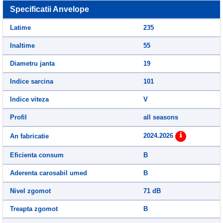
Specificatii Anvelope
Latime
235
Inaltime
55
Diametru janta
19
Indice sarcina
101
Indice viteza
V
Profil
all seasons
2024.2026
An fabricatie
Eficienta consum
B
Aderenta carosabil umed
B
Nivel zgomot
71 dB
Treapta zgomot
B