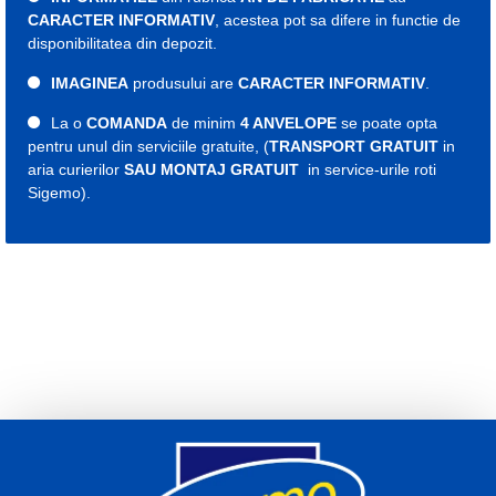
CARACTER INFORMATIV
, acestea pot sa difere in functie de
disponibilitatea din depozit.
IMAGINEA
produsului are
CARACTER INFORMATIV
.
La o
COMANDA
de minim
4 ANVELOPE
se poate opta
pentru unul din serviciile gratuite, (
TRANSPORT GRATUIT
in
aria curierilor
SAU MONTAJ GRATUIT
in service-urile roti
Sigemo).
Etichete:
cauciuc
cauciucuri
roti
roata
anvelope
465557
cauciuc all seasons
cauciucuri all seasons
anvelopa all seasons
anvelope 235
cauciuc 235
cauciucuri 235
anvelopa 235
anvelope 235
cauciuc 19
cauciucuri 19
anvelopa 19
anvelope 19
235 55 r19
cauciuc 235 55 r19
cauciucuri 235 55 r19
anvelopa 235 55 r19
anvelope 235 55 r19
Indice viteza V
Indice sarcina 101
An fabricatie 2024
2026
Michelin all seasons 235 55 19
Michelin all seasons 235 55 r19