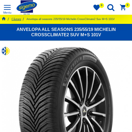
0
0
Căutare
Anvelopa all seasons 235/55/19 Michelin CrossClimate2 Suv M+S 101V
ANVELOPA ALL SEASONS 235/55/19 MICHELIN
CROSSCLIMATE2 SUV M+S 101V