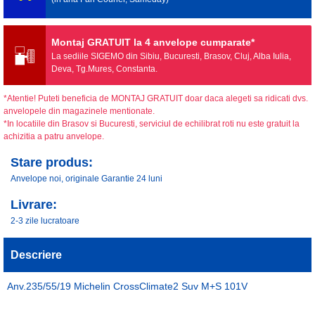
Montaj GRATUIT la 4 anvelope cumparate*
La sediile SIGEMO din Sibiu, Bucuresti, Brasov, Cluj, Alba Iulia,
Deva, Tg.Mures, Constanta.
*Atentie! Puteti beneficia de MONTAJ GRATUIT doar daca alegeti sa ridicati dvs.
anvelopele din magazinele mentionate.
*In locatiile din Brasov si Bucuresti, serviciul de echilibrat roti nu este gratuit la
achizitia a patru anvelope.
Stare produs:
Anvelope noi, originale Garantie 24 luni
Livrare:
2-3 zile lucratoare
Descriere
Anv.235/55/19 Michelin CrossClimate2 Suv M+S 101V