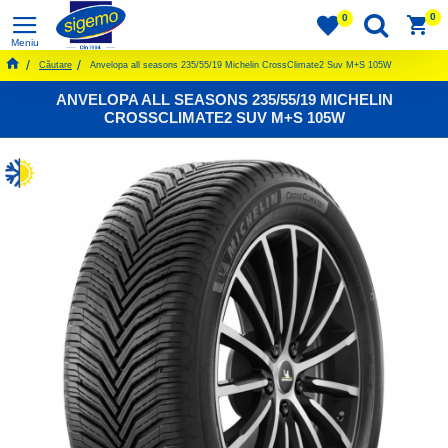
0
0
Căutare
Anvelopa all seasons 235/55/19 Michelin CrossClimate2 Suv M+S 105W
ANVELOPA ALL SEASONS 235/55/19 MICHELIN
CROSSCLIMATE2 SUV M+S 105W