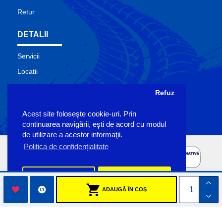
Retur
DETALII
Servicii
Locatii
Contact
Refuz
Site Map
Acest site foloseşte cookie-uri. Prin
Producatori
continuarea navigării, eşti de acord cu modul
de utilizare a acestor informaţii.
Politica de confidențialitate
Preferinte
Accept
ADAUGĂ ÎN COŞ
Copyright Sigemo © 2023
by Pronet Design