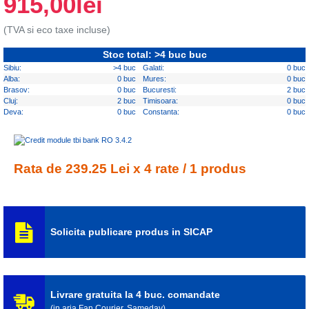
915,00lei
(TVA si eco taxe incluse)
Stoc total: >4 buc buc
Sibiu:
>4 buc
Galati:
0 buc
Alba:
0 buc
Mures:
0 buc
Brasov:
0 buc
Bucuresti:
2 buc
Cluj:
2 buc
Timisoara:
0 buc
Deva:
0 buc
Constanta:
0 buc
Rata de 239.25 Lei x 4 rate / 1 produs
Solicita publicare produs in SICAP
Livrare gratuita la 4 buc. comandate
(in aria Fan Courier, Sameday)