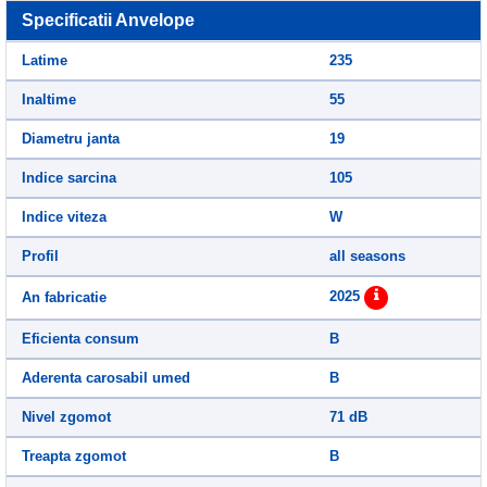
Specificatii Anvelope
Latime
235
Inaltime
55
Diametru janta
19
Indice sarcina
105
Indice viteza
W
Profil
all seasons
2025
An fabricatie
Eficienta consum
B
Aderenta carosabil umed
B
Nivel zgomot
71 dB
Treapta zgomot
B