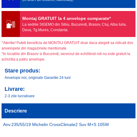
Montaj GRATUIT la 4 anvelope cumparate*
La sediile SIGEMO din Sibiu, Bucuresti, Brasov, Cluj, Alba Iulia,
Deva, Tg.Mures, Constanta.
*Atentie! Puteti beneficia de MONTAJ GRATUIT doar daca alegeti sa ridicati dvs.
anvelopele din magazinele mentionate.
*In locatiile din Brasov si Bucuresti, serviciul de echilibrat roti nu este gratuit la
achizitia a patru anvelope.
Stare produs:
Anvelope noi, originale Garantie 24 luni
Livrare:
2-3 zile lucratoare
Descriere
Anv.235/55/19 Michelin CrossClimate2 Suv M+S 105W