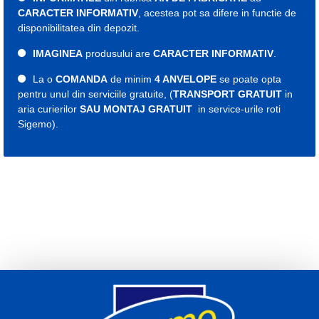
CARACTER INFORMATIV
, acestea pot sa difere in functie de
disponibilitatea din depozit.
IMAGINEA
produsului are
CARACTER INFORMATIV
.
La o
COMANDA
de minim
4 ANVELOPE
se poate opta
pentru unul din serviciile gratuite, (
TRANSPORT GRATUIT
in
aria curierilor
SAU MONTAJ GRATUIT
in service-urile roti
Sigemo).
Etichete:
cauciuc
cauciucuri
roti
roata
anvelope
661843
cauciuc all seasons
cauciucuri all seasons
anvelopa all seasons
anvelope 235
cauciuc 235
cauciucuri 235
anvelopa 235
anvelope 235
cauciuc 19
cauciucuri 19
anvelopa 19
anvelope 19
235 55 r19
cauciuc 235 55 r19
cauciucuri 235 55 r19
anvelopa 235 55 r19
anvelope 235 55 r19
Indice viteza W
Indice sarcina 105
An fabricatie 2025
Michelin all seasons 235 55 19
Michelin all seasons 235 55 r19