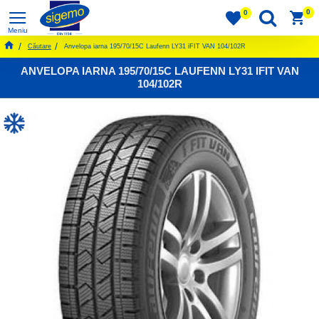
0
0
Căutare
Anvelopa iarna 195/70/15C Laufenn LY31 iFIT VAN 104/102R
ANVELOPA IARNA 195/70/15C LAUFENN LY31 IFIT VAN
104/102R