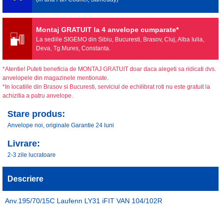
Montaj GRATUIT la 4 anvelope cumparate*
La sediile SIGEMO din Sibiu, Bucuresti, Brasov, Cluj, Alba Iulia,
Deva, Tg.Mures, Constanta.
*Atentie! Puteti beneficia de MONTAJ GRATUIT doar daca alegeti sa ridicati dvs.
anvelopele din magazinele mentionate.
*In locatiile din Brasov si Bucuresti, serviciul de echilibrat roti nu este gratuit la
achizitia a patru anvelope.
Stare produs:
Anvelope noi, originale Garantie 24 luni
Livrare:
2-3 zile lucratoare
Descriere
Anv.195/70/15C Laufenn LY31 iFIT VAN 104/102R