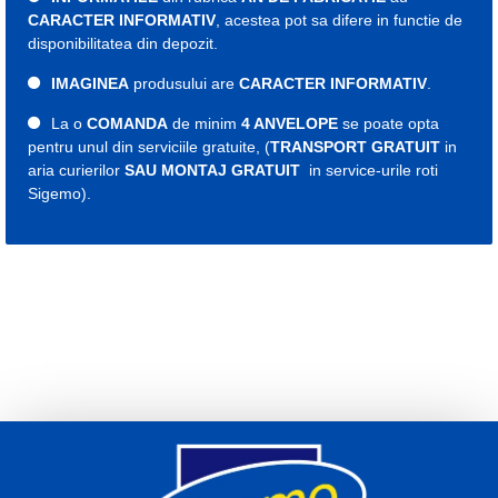
CARACTER INFORMATIV
, acestea pot sa difere in functie de
disponibilitatea din depozit.
IMAGINEA
produsului are
CARACTER INFORMATIV
.
La o
COMANDA
de minim
4 ANVELOPE
se poate opta
pentru unul din serviciile gratuite, (
TRANSPORT GRATUIT
in
aria curierilor
SAU MONTAJ GRATUIT
in service-urile roti
Sigemo).
Etichete:
cauciuc
cauciucuri
roti
roata
anvelope
2021353
cauciuc iarna
cauciucuri iarna
anvelopa iarna
anvelope 195
cauciuc 195
cauciucuri 195
anvelopa 195
anvelope 195
cauciuc 15C
cauciucuri 15C
anvelopa 15C
anvelope 15C
195 70 r15C
cauciuc 195 70 r15C
cauciucuri 195 70 r15C
anvelopa 195 70 r15C
anvelope 195 70 r15C
Indice viteza R
Indice sarcina 104/102
An fabricatie 2023
2024
2025
Laufenn iarna 195 70 15C
Laufenn iarna 195 70 r15C