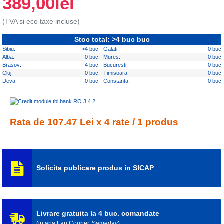
389,00lei
(TVA si eco taxe incluse)
Stoc total: >4 buc buc
Sibiu:
>4 buc
Galati:
0 buc
Alba:
0 buc
Mures:
0 buc
Brasov:
4 buc
Bucuresti:
0 buc
Cluj:
0 buc
Timisoara:
0 buc
Deva:
0 buc
Constanta:
0 buc
Rata de 107.47 Lei x 4 rate / 1 produs
Solicita publicare produs in SICAP
Livrare gratuita la 4 buc. comandate
(in aria Fan Courier, Sameday)