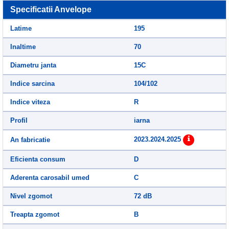
Specificatii Anvelope
Latime
195
Inaltime
70
Diametru janta
15C
Indice sarcina
104/102
Indice viteza
R
Profil
iarna
2023.2024.2025
An fabricatie
Eficienta consum
D
Aderenta carosabil umed
C
Nivel zgomot
72 dB
Treapta zgomot
B