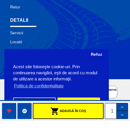
Retur
DETALII
Servicii
Locatii
Contact
Refuz
Site Map
Acest site foloseşte cookie-uri. Prin
Producatori
continuarea navigării, eşti de acord cu modul
de utilizare a acestor informaţii.
Politica de confidențialitate
Preferinte
Accept
ADAUGĂ ÎN COŞ
Copyright Sigemo © 2023
by Pronet Design