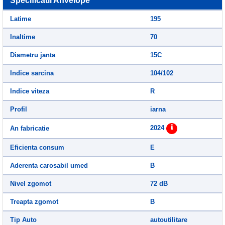
Specificatii Anvelope
Latime
195
Inaltime
70
Diametru janta
15C
Indice sarcina
104/102
Indice viteza
R
Profil
iarna
2024
An fabricatie
Eficienta consum
E
Aderenta carosabil umed
B
Nivel zgomot
72 dB
Treapta zgomot
B
Tip Auto
autoutilitare