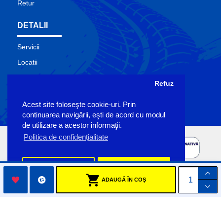
Retur
DETALII
Servicii
Locatii
Contact
Refuz
Site Map
Acest site foloseşte cookie-uri. Prin
Producatori
continuarea navigării, eşti de acord cu modul
de utilizare a acestor informaţii.
Politica de confidențialitate
Preferinte
Accept
ADAUGĂ ÎN COŞ
Copyright Sigemo © 2023
by Pronet Design