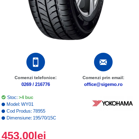
Comenzi telefonice:
Comenzi prin email:
0269 / 216776
office@sigemo.ro
Stoc:
>4 buc
Model:
WY01
Cod Produs:
78955
Dimensiune:
195/70/15C
453,00lei