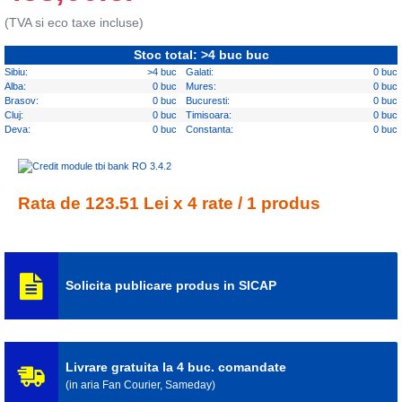
(TVA si eco taxe incluse)
Stoc total: >4 buc buc
Sibiu:
>4 buc
Galati:
0 buc
Alba:
0 buc
Mures:
0 buc
Brasov:
0 buc
Bucuresti:
0 buc
Cluj:
0 buc
Timisoara:
0 buc
Deva:
0 buc
Constanta:
0 buc
Rata de 123.51 Lei x 4 rate / 1 produs
Solicita publicare produs in SICAP
Livrare gratuita la 4 buc. comandate
(in aria Fan Courier, Sameday)