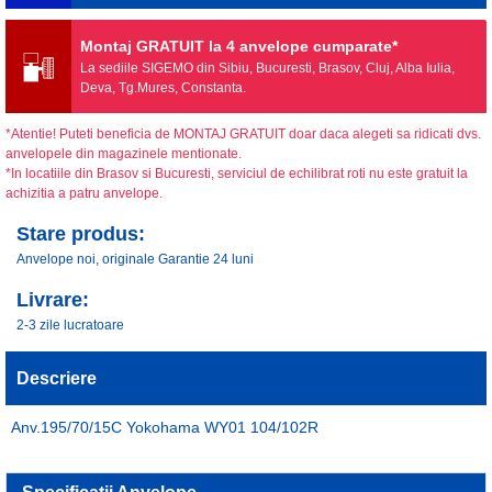
Montaj GRATUIT la 4 anvelope cumparate*
La sediile SIGEMO din Sibiu, Bucuresti, Brasov, Cluj, Alba Iulia,
Deva, Tg.Mures, Constanta.
*Atentie! Puteti beneficia de MONTAJ GRATUIT doar daca alegeti sa ridicati dvs.
anvelopele din magazinele mentionate.
*In locatiile din Brasov si Bucuresti, serviciul de echilibrat roti nu este gratuit la
achizitia a patru anvelope.
Stare produs:
Anvelope noi, originale Garantie 24 luni
Livrare:
2-3 zile lucratoare
Descriere
Anv.195/70/15C Yokohama WY01 104/102R