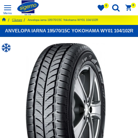
0
0
Căutare
Anvelopa iarna 195/70/15C Yokohama WY01 104/102R
ANVELOPA IARNA 195/70/15C YOKOHAMA WY01 104/102R