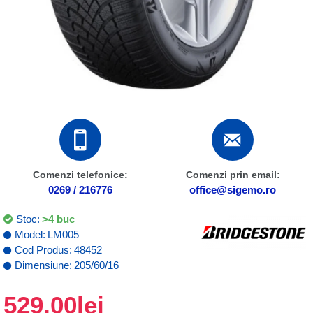
Comenzi telefonice:
Comenzi prin email:
0269 / 216776
office@sigemo.ro
Stoc:
>4 buc
Model:
LM005
Cod Produs:
48452
Dimensiune:
205/60/16
529,00lei