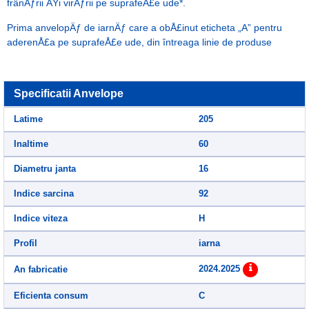
frânÄƒrii ÅŸi virÄƒrii pe suprafeÅ£e ude*.
Prima anvelopÄƒ de iarnÄƒ care a obÅ£inut eticheta „A” pentru
aderenÅ£a pe suprafeÅ£e ude, din întreaga linie de produse
Specificatii Anvelope
Latime
205
Inaltime
60
Diametru janta
16
Indice sarcina
92
Indice viteza
H
Profil
iarna
2024.2025
An fabricatie
Eficienta consum
C