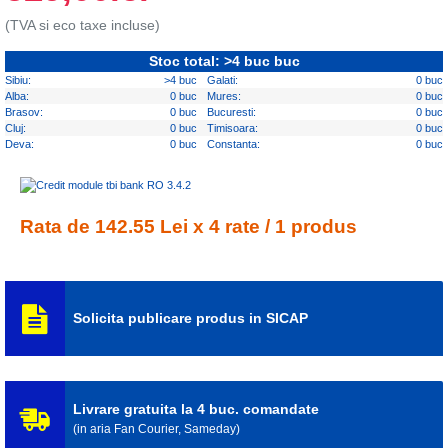
(TVA si eco taxe incluse)
Stoc total: >4 buc buc
Sibiu:
>4 buc
Galati:
0 buc
Alba:
0 buc
Mures:
0 buc
Brasov:
0 buc
Bucuresti:
0 buc
Cluj:
0 buc
Timisoara:
0 buc
Deva:
0 buc
Constanta:
0 buc
Rata de 142.55 Lei x 4 rate / 1 produs
Solicita publicare produs in SICAP
Livrare gratuita la 4 buc. comandate
(in aria Fan Courier, Sameday)