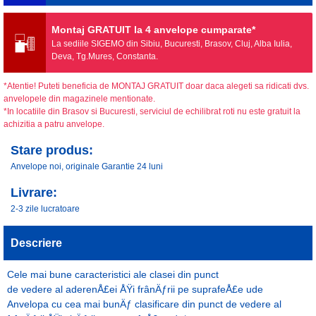
Montaj GRATUIT la 4 anvelope cumparate*
La sediile SIGEMO din Sibiu, Bucuresti, Brasov, Cluj, Alba Iulia,
Deva, Tg.Mures, Constanta.
*Atentie! Puteti beneficia de MONTAJ GRATUIT doar daca alegeti sa ridicati dvs.
anvelopele din magazinele mentionate.
*In locatiile din Brasov si Bucuresti, serviciul de echilibrat roti nu este gratuit la
achizitia a patru anvelope.
Stare produs:
Anvelope noi, originale Garantie 24 luni
Livrare:
2-3 zile lucratoare
Descriere
Cele mai bune caracteristici ale clasei din punct
de vedere al aderenÅ£ei ÅŸi frânÄƒrii pe suprafeÅ£e ude
Anvelopa cu cea mai bunÄƒ clasificare din punct de vedere al