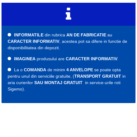
INFORMATILE
din rubrica
AN DE FABRICATIE
au
CARACTER INFORMATIV
, acestea pot sa difere in functie de
disponibilitatea din depozit.
IMAGINEA
produsului are
CARACTER INFORMATIV
.
La o
COMANDA
de minim
4 ANVELOPE
se poate opta
pentru unul din serviciile gratuite, (
TRANSPORT GRATUIT
in
aria curierilor
SAU MONTAJ GRATUIT
in service-urile roti
Sigemo).
Etichete:
cauciuc
cauciucuri
roti
roata
anvelope
15309
cauciuc iarna
cauciucuri iarna
anvelopa iarna
anvelope 205
cauciuc 205
cauciucuri 205
anvelopa 205
anvelope 205
cauciuc 16
cauciucuri 16
anvelopa 16
anvelope 16
205 60 r16
cauciuc 205 60 r16
cauciucuri 205 60 r16
anvelopa 205 60 r16
anvelope 205 60 r16
Indice viteza H
Indice sarcina 92
An fabricatie 2024
2025
Bridgestone iarna 205 60 16
Bridgestone iarna 205 60 r16