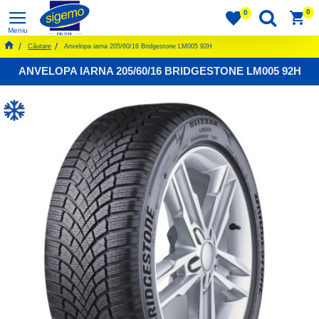
0
0
Căutare
Anvelopa iarna 205/60/16 Bridgestone LM005 92H
ANVELOPA IARNA 205/60/16 BRIDGESTONE LM005 92H