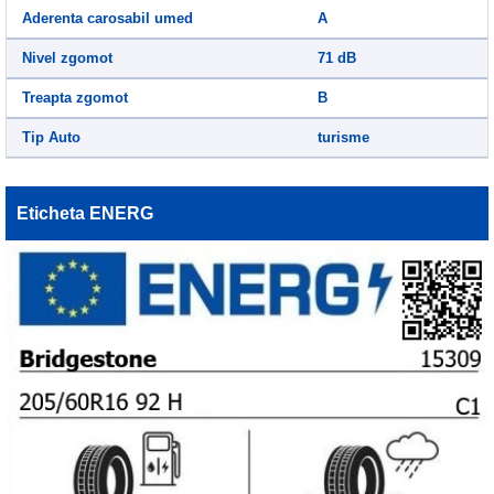
Aderenta carosabil umed
A
Nivel zgomot
71 dB
Treapta zgomot
B
Tip Auto
turisme
Eticheta ENERG