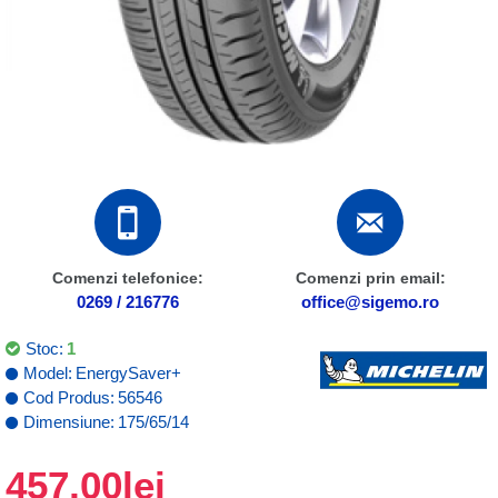
Comenzi telefonice:
Comenzi prin email:
0269 / 216776
office@sigemo.ro
Stoc:
1
Model:
EnergySaver+
Cod Produs:
56546
Dimensiune:
175/65/14
457,00lei