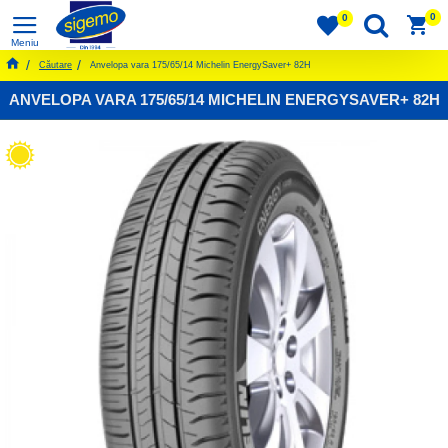
0
0
Căutare
Anvelopa vara 175/65/14 Michelin EnergySaver+ 82H
ANVELOPA VARA 175/65/14 MICHELIN ENERGYSAVER+ 82H