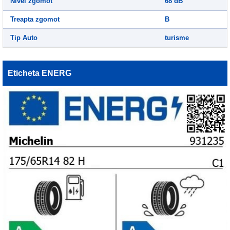
Nivel zgomot
68 dB
Treapta zgomot
B
Tip Auto
turisme
Eticheta ENERG