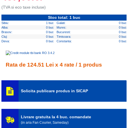
(TVA si eco taxe incluse)
Stoc total: 1 buc
Sibiu:
1 buc
Galati:
0 buc
Alba:
0 buc
Mures:
0 buc
Brasov:
0 buc
Bucuresti:
0 buc
Cluj:
0 buc
Timisoara:
0 buc
Deva:
0 buc
Constanta:
0 buc
Rata de 124.51 Lei x 4 rate / 1 produs
Solicita publicare produs in SICAP
Livrare gratuita la 4 buc. comandate
(in aria Fan Courier, Sameday)