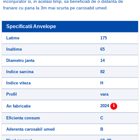
inconjurator si, in acelasi timp, sa beneficiati de o distanta de
franare cu pana la 3m mai scurta pe carosabil umed.
Specificatii Anvelope
Latime
175
Inaltime
65
Diametru janta
14
Indice sarcina
82
Indice viteza
H
Profil
vara
2024
An fabricatie
Eficienta consum
C
Aderenta carosabil umed
B