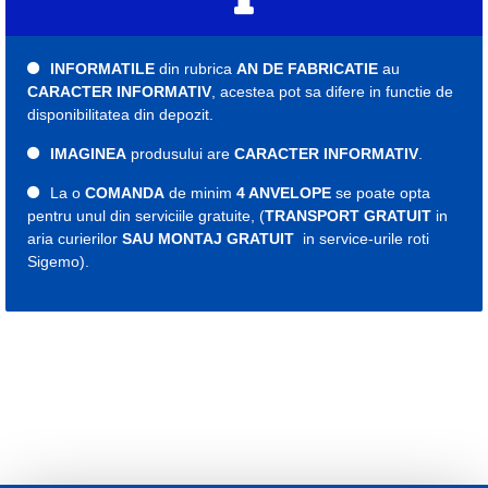
INFORMATILE
din rubrica
AN DE FABRICATIE
au
CARACTER INFORMATIV
, acestea pot sa difere in functie de
disponibilitatea din depozit.
IMAGINEA
produsului are
CARACTER INFORMATIV
.
La o
COMANDA
de minim
4 ANVELOPE
se poate opta
pentru unul din serviciile gratuite, (
TRANSPORT GRATUIT
in
aria curierilor
SAU MONTAJ GRATUIT
in service-urile roti
Sigemo).
Etichete:
cauciuc
cauciucuri
roti
roata
anvelope
931235
cauciuc vara
cauciucuri vara
anvelopa vara
anvelope 175
cauciuc 175
cauciucuri 175
anvelopa 175
anvelope 175
cauciuc 14
cauciucuri 14
anvelopa 14
anvelope 14
175 65 r14
cauciuc 175 65 r14
cauciucuri 175 65 r14
anvelopa 175 65 r14
anvelope 175 65 r14
Indice viteza H
Indice sarcina 82
An fabricatie 2024
Michelin vara 175 65 14
Michelin vara 175 65 r14