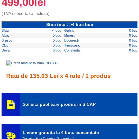
499,00lei
(TVA si eco taxe incluse)
Stoc total: >4 buc buc
Sibiu:
>4 buc
Galati:
0 buc
Alba:
0 buc
Mures:
0 buc
Brasov:
0 buc
Bucuresti:
0 buc
Cluj:
0 buc
Timisoara:
0 buc
Deva:
0 buc
Constanta:
0 buc
Rata de 135.03 Lei x 4 rate / 1 produs
Solicita publicare produs in SICAP
Livrare gratuita la 4 buc. comandate
(in aria Fan Courier, Sameday)