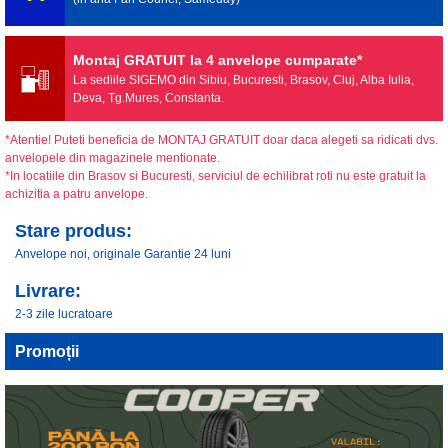
Montaj GRATUIT la 4 anvelope cumparate*
La sediile SIGEMO din Sibiu, Bucuresti, Brasov, Cluj, Alba Iulia,
Deva, Tg.Mures, Constanta.
*Atentie! Puteti beneficia de MONTAJ GRATUIT doar daca alegeti sa ridicati dvs.
anvelopele din magazinele mentionate.
*In locatiile din Brasov si Bucuresti, serviciul de echilibrat roti nu este gratuit la
achizitia a patru anvelope.
Stare produs:
Anvelope noi, originale Garantie 24 luni
Livrare:
2-3 zile lucratoare
Promoții