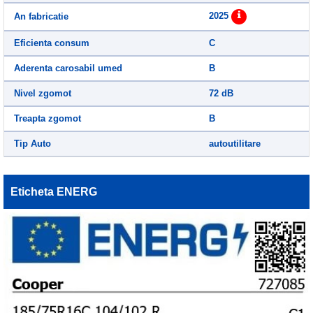
2025
An fabricatie
Eficienta consum
C
Aderenta carosabil umed
B
Nivel zgomot
72 dB
Treapta zgomot
B
Tip Auto
autoutilitare
Eticheta ENERG