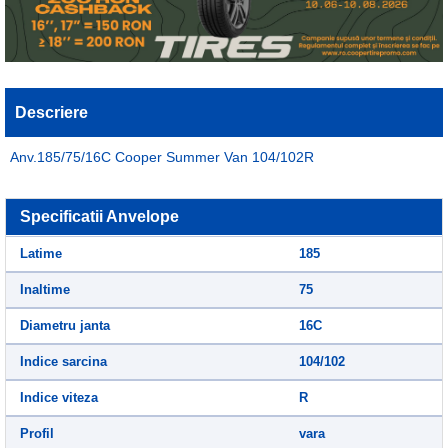
Descriere
Anv.185/75/16C Cooper Summer Van 104/102R
Specificatii Anvelope
Latime
185
Inaltime
75
Diametru janta
16C
Indice sarcina
104/102
Indice viteza
R
Profil
vara