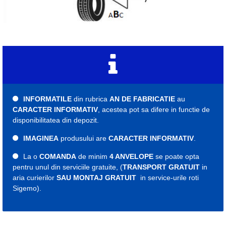
INFORMATILE
din rubrica
AN DE FABRICATIE
au
CARACTER INFORMATIV
, acestea pot sa difere in functie de
disponibilitatea din depozit.
IMAGINEA
produsului are
CARACTER INFORMATIV
.
La o
COMANDA
de minim
4 ANVELOPE
se poate opta
pentru unul din serviciile gratuite, (
TRANSPORT GRATUIT
in
aria curierilor
SAU MONTAJ GRATUIT
in service-urile roti
Sigemo).
Etichete:
cauciuc
cauciucuri
roti
roata
anvelope
727085
cauciuc vara
cauciucuri vara
anvelopa vara
anvelope 185
cauciuc 185
cauciucuri 185
anvelopa 185
anvelope 185
cauciuc 16C
cauciucuri 16C
anvelopa 16C
anvelope 16C
185 75 r16C
cauciuc 185 75 r16C
cauciucuri 185 75 r16C
anvelopa 185 75 r16C
anvelope 185 75 r16C
Indice viteza R
Indice sarcina 104/102
An fabricatie 2025
Cooper vara 185 75 16C
Cooper vara 185 75 r16C