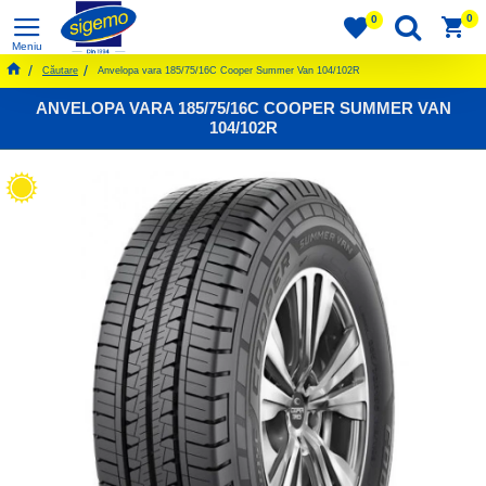
0
0
Căutare
Anvelopa vara 185/75/16C Cooper Summer Van 104/102R
ANVELOPA VARA 185/75/16C COOPER SUMMER VAN
104/102R