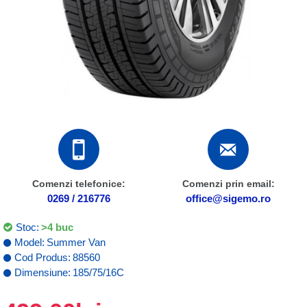
Comenzi telefonice:
Comenzi prin email:
0269 / 216776
office@sigemo.ro
Stoc:
>4 buc
Model:
Summer Van
Cod Produs:
88560
Dimensiune:
185/75/16C