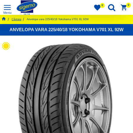
0
0
Căutare
Anvelopa vara 225/40/18 Yokohama V701 XL 92W
ANVELOPA VARA 225/40/18 YOKOHAMA V701 XL 92W