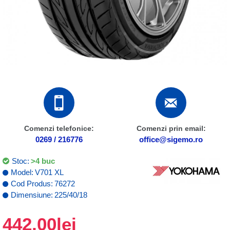
Comenzi telefonice:
Comenzi prin email:
0269 / 216776
office@sigemo.ro
Stoc:
>4 buc
Model:
V701 XL
Cod Produs:
76272
Dimensiune:
225/40/18
442,00lei