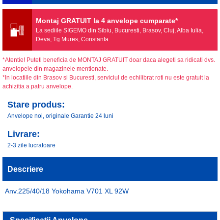
Montaj GRATUIT la 4 anvelope cumparate*
La sediile SIGEMO din Sibiu, Bucuresti, Brasov, Cluj, Alba Iulia,
Deva, Tg.Mures, Constanta.
*Atentie! Puteti beneficia de MONTAJ GRATUIT doar daca alegeti sa ridicati dvs.
anvelopele din magazinele mentionate.
*In locatiile din Brasov si Bucuresti, serviciul de echilibrat roti nu este gratuit la
achizitia a patru anvelope.
Stare produs:
Anvelope noi, originale Garantie 24 luni
Livrare:
2-3 zile lucratoare
Descriere
Anv.225/40/18 Yokohama V701 XL 92W