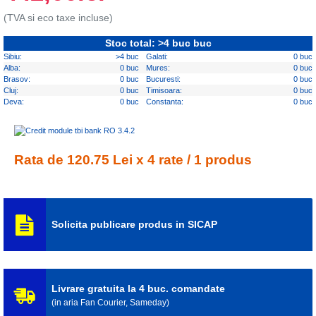
(TVA si eco taxe incluse)
Stoc total: >4 buc buc
Sibiu:
>4 buc
Galati:
0 buc
Alba:
0 buc
Mures:
0 buc
Brasov:
0 buc
Bucuresti:
0 buc
Cluj:
0 buc
Timisoara:
0 buc
Deva:
0 buc
Constanta:
0 buc
Rata de 120.75 Lei x 4 rate / 1 produs
Solicita publicare produs in SICAP
Livrare gratuita la 4 buc. comandate
(in aria Fan Courier, Sameday)