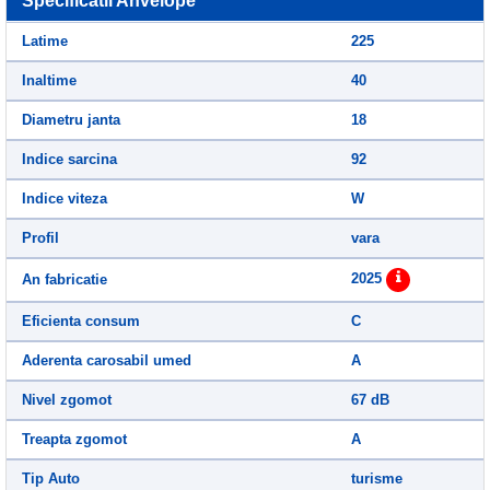
Specificatii Anvelope
Latime
225
Inaltime
40
Diametru janta
18
Indice sarcina
92
Indice viteza
W
Profil
vara
2025
An fabricatie
Eficienta consum
C
Aderenta carosabil umed
A
Nivel zgomot
67 dB
Treapta zgomot
A
Tip Auto
turisme