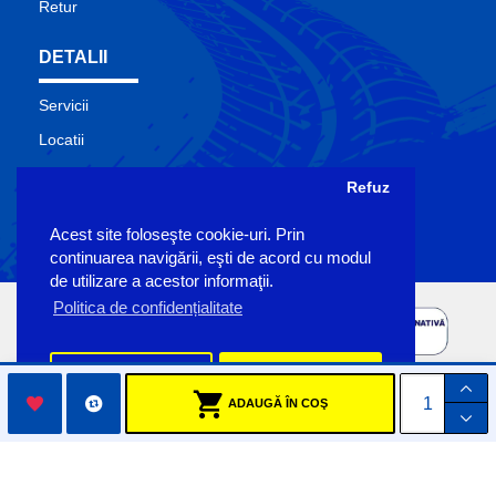
Retur
DETALII
Servicii
Locatii
Contact
Refuz
Site Map
Acest site foloseşte cookie-uri. Prin
Producatori
continuarea navigării, eşti de acord cu modul
de utilizare a acestor informaţii.
Politica de confidențialitate
Preferinte
Accept
ADAUGĂ ÎN COŞ
Copyright Sigemo © 2023
by Pronet Design