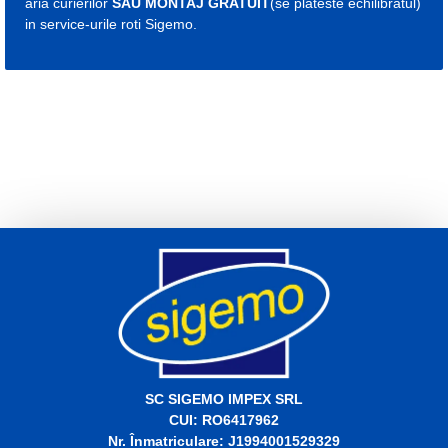
aria curierilor
SAU MONTAJ GRATUIT
(se plateste echilibratul)
in service-urile roti Sigemo.
Etichete:
janta
jante
aluminiu
janta 5
5x15
jenti 5
5x15
janta 4
jenti 4
jante 4
janta 5
5x15
jante 5
5x15
otel
SC SIGEMO IMPEX SRL
CUI: RO6417962
Nr. Înmatriculare: J1994001529329