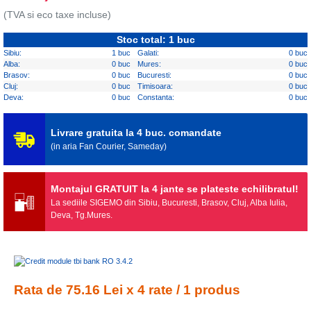
(TVA si eco taxe incluse)
Stoc total: 1 buc
Sibiu:
1 buc
Galati:
0 buc
Alba:
0 buc
Mures:
0 buc
Brasov:
0 buc
Bucuresti:
0 buc
Cluj:
0 buc
Timisoara:
0 buc
Deva:
0 buc
Constanta:
0 buc
Livrare gratuita la 4 buc. comandate
(in aria Fan Courier, Sameday)
Montajul GRATUIT la 4 jante se plateste echilibratul!
La sediile SIGEMO din Sibiu, Bucuresti, Brasov, Cluj, Alba Iulia,
Deva, Tg.Mures.
Rata de 75.16 Lei x 4 rate / 1 produs