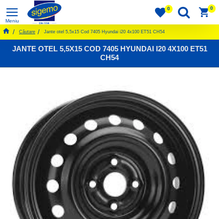
0
0
Căutare
Jante otel 5,5x15 Cod 7405 Hyundai i20 4x100 ET51 CH54
JANTE OTEL 5,5X15 COD 7405 HYUNDAI I20 4X100 ET51
CH54