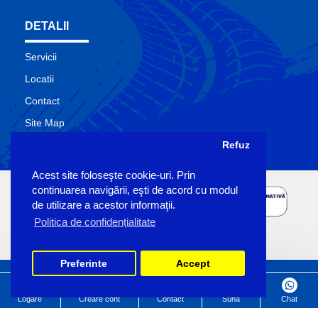
DETALII
Servicii
Locatii
Contact
Site Map
Producatori
Refuz
Acest site foloseşte cookie-uri. Prin
continuarea navigării, eşti de acord cu modul
de utilizare a acestor informaţii.
Politica de confidențialitate
Preferinte
Accept
Copyright Sigemo © 2023
by Pronet Design
Logare
Creare cont
Contact
Suna
Chat