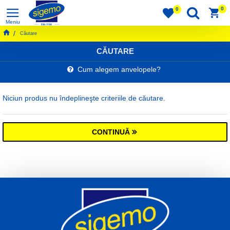
0
0
Căutare
CĂUTARE
Cum alegem anvelopele?
Niciun produs nu îndeplineşte criteriile de căutare.
CONTINUĂ