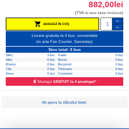
882,00lei
(TVA si eco taxe incluse)
ADAUGĂ ÎN COŞ
Livrare gratuita la 4 buc. comandate
(in aria Fan Courier, Sameday)
Stoc total: 3 buc
Sibiu:
3 buc
Galati:
0 buc
Alba:
0 buc
Mures:
0 buc
Brasov:
0 buc
Bucuresti:
0 buc
Cluj:
0 buc
Timisoara:
0 buc
Deva:
0 buc
Constanta:
0 buc
Montajul
GRATUIT la 4 anvelope!
*
Ați ajuns la sfârșitul listei.