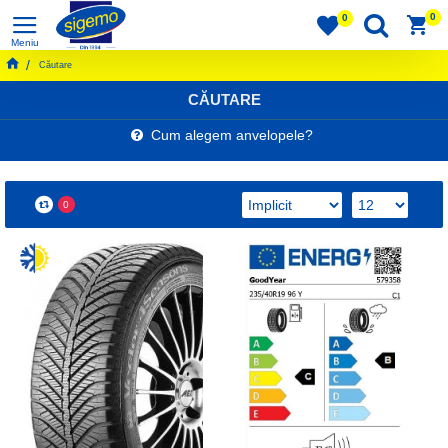
0
0
Căutare
CĂUTARE
Cum alegem anvelopele?
0