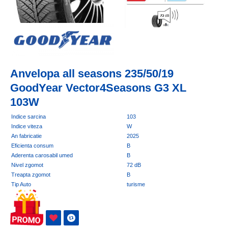
Anvelopa all seasons 235/50/19
GoodYear Vector4Seasons G3 XL
103W
Indice sarcina
103
Indice viteza
W
An fabricatie
2025
Eficienta consum
B
Aderenta carosabil umed
B
Nivel zgomot
72 dB
Treapta zgomot
B
Tip Auto
turisme