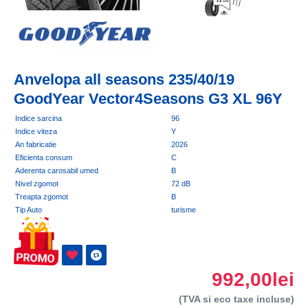
Anvelopa all seasons 235/40/19
GoodYear Vector4Seasons G3 XL 96Y
Indice sarcina
96
Indice viteza
Y
An fabricatie
2026
Eficienta consum
C
Aderenta carosabil umed
B
Nivel zgomot
72 dB
Treapta zgomot
B
Tip Auto
turisme
992,00lei
(TVA si eco taxe incluse)