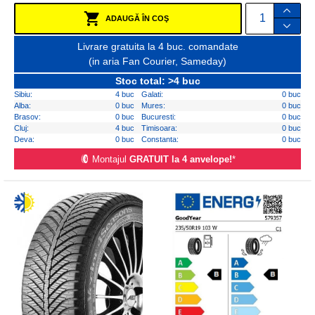
ADAUGĂ ÎN COŞ
Livrare gratuita la 4 buc. comandate
(in aria Fan Courier, Sameday)
Stoc total: >4 buc
Sibiu:
4 buc
Galati:
0 buc
Alba:
0 buc
Mures:
0 buc
Brasov:
0 buc
Bucuresti:
0 buc
Cluj:
4 buc
Timisoara:
0 buc
Deva:
0 buc
Constanta:
0 buc
Montajul
GRATUIT la 4 anvelope!
*