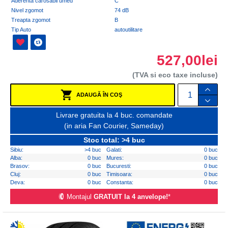
Aderenta carosabil umed
C
Nivel zgomot
74 dB
Treapta zgomot
B
Tip Auto
autoutilitare
527,00lei
(TVA si eco taxe incluse)
ADAUGĂ ÎN COŞ
Livrare gratuita la 4 buc. comandate
(in aria Fan Courier, Sameday)
Stoc total: >4 buc
Sibiu:
>4 buc
Galati:
0 buc
Alba:
0 buc
Mures:
0 buc
Brasov:
0 buc
Bucuresti:
0 buc
Cluj:
0 buc
Timisoara:
0 buc
Deva:
0 buc
Constanta:
0 buc
Montajul
GRATUIT la 4 anvelope!
*