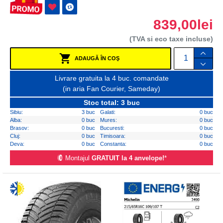
839,00lei
(TVA si eco taxe incluse)
ADAUGĂ ÎN COŞ
Livrare gratuita la 4 buc. comandate
(in aria Fan Courier, Sameday)
Stoc total: 3 buc
Sibiu:
3 buc
Galati:
0 buc
Alba:
0 buc
Mures:
0 buc
Brasov:
0 buc
Bucuresti:
0 buc
Cluj:
0 buc
Timisoara:
0 buc
Deva:
0 buc
Constanta:
0 buc
Montajul
GRATUIT la 4 anvelope!
*