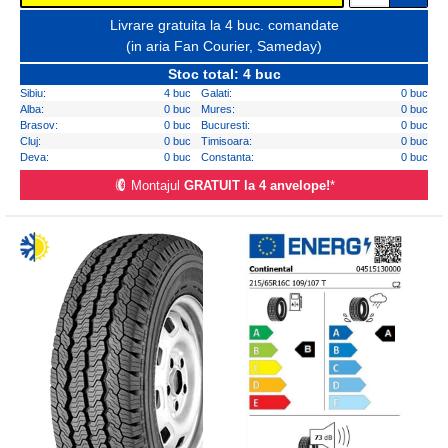
Livrare gratuita la 4 buc. comandate
(in aria Fan Courier, Sameday)
Stoc total: 4 buc
Sibiu:
4 buc
Galati:
0 buc
Alba:
0 buc
Mures:
0 buc
Brasov:
0 buc
Bucuresti:
0 buc
Cluj:
0 buc
Timisoara:
0 buc
Deva:
0 buc
Constanta:
0 buc
Montajul
GRATUIT la 4 anvelope!
*