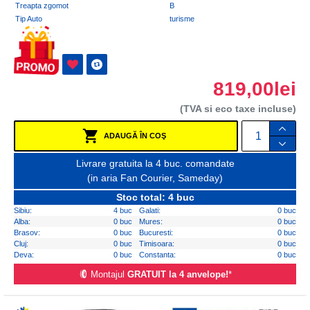
Treapta zgomot
B
Tip Auto
turisme
819,00lei
(TVA si eco taxe incluse)
ADAUGĂ ÎN COŞ
Livrare gratuita la 4 buc. comandate
(in aria Fan Courier, Sameday)
Stoc total: 4 buc
Sibiu:
4 buc
Galati:
0 buc
Alba:
0 buc
Mures:
0 buc
Brasov:
0 buc
Bucuresti:
0 buc
Cluj:
0 buc
Timisoara:
0 buc
Deva:
0 buc
Constanta:
0 buc
Montajul
GRATUIT la 4 anvelope!
*