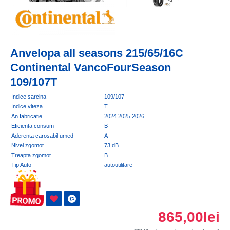
Anvelopa all seasons 215/65/16C
Continental VancoFourSeason
109/107T
Indice sarcina
109/107
Indice viteza
T
An fabricatie
2024.2025.2026
Eficienta consum
B
Aderenta carosabil umed
A
Nivel zgomot
73 dB
Treapta zgomot
B
Tip Auto
autoutilitare
865,00lei