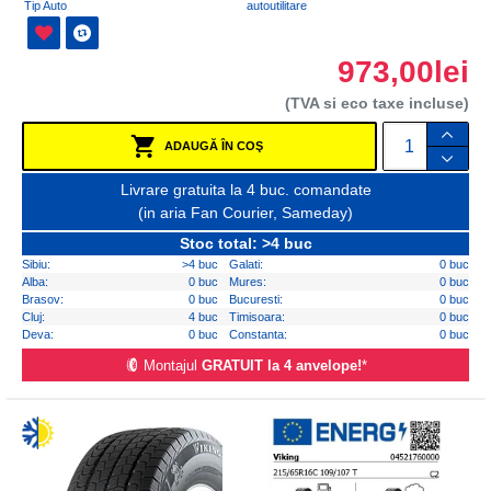
Tip Auto
autoutilitare
973,00lei
(TVA si eco taxe incluse)
ADAUGĂ ÎN COŞ
Livrare gratuita la 4 buc. comandate
(in aria Fan Courier, Sameday)
Stoc total: >4 buc
Sibiu:
>4 buc
Galati:
0 buc
Alba:
0 buc
Mures:
0 buc
Brasov:
0 buc
Bucuresti:
0 buc
Cluj:
4 buc
Timisoara:
0 buc
Deva:
0 buc
Constanta:
0 buc
Montajul
GRATUIT la 4 anvelope!
*