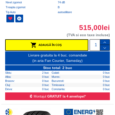
Nivel zgomot
74 dB
Treapta zgomot
B
Tip Auto
autoutilitare
515,00lei
(TVA si eco taxe incluse)
ADAUGĂ ÎN COŞ
Livrare gratuita la 4 buc. comandate
(in aria Fan Courier, Sameday)
Stoc total: 2 buc
Sibiu:
2 buc
Galati:
0 buc
Alba:
0 buc
Mures:
0 buc
Brasov:
0 buc
Bucuresti:
0 buc
Cluj:
0 buc
Timisoara:
0 buc
Deva:
0 buc
Constanta:
0 buc
Montajul
GRATUIT la 4 anvelope!
*