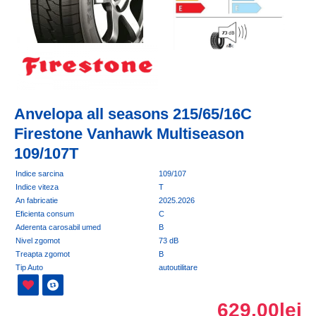
Anvelopa all seasons 215/65/16C
Firestone Vanhawk Multiseason
109/107T
Indice sarcina
109/107
Indice viteza
T
An fabricatie
2025.2026
Eficienta consum
C
Aderenta carosabil umed
B
Nivel zgomot
73 dB
Treapta zgomot
B
Tip Auto
autoutilitare
629,00lei