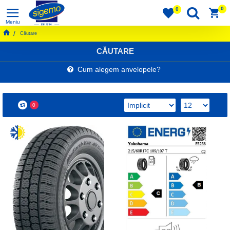
0
0
Căutare
CĂUTARE
Cum alegem anvelopele?
0