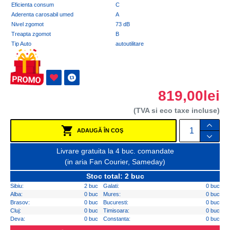
Eficienta consum
C
Aderenta carosabil umed
A
Nivel zgomot
73 dB
Treapta zgomot
B
Tip Auto
autoutilitare
819,00lei
(TVA si eco taxe incluse)
ADAUGĂ ÎN COŞ
Livrare gratuita la 4 buc. comandate
(in aria Fan Courier, Sameday)
Stoc total: 2 buc
Sibiu:
2 buc
Galati:
0 buc
Alba:
0 buc
Mures:
0 buc
Brasov:
0 buc
Bucuresti:
0 buc
Cluj:
0 buc
Timisoara:
0 buc
Deva:
0 buc
Constanta:
0 buc