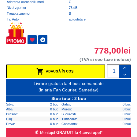
Aderenta carosabil umed
C
Nivel zgomot
73 dB
Treapta zgomot
B
Tip Auto
autoutilitare
778,00lei
(TVA si eco taxe incluse)
ADAUGĂ ÎN COŞ
Livrare gratuita la 4 buc. comandate
(in aria Fan Courier, Sameday)
Stoc total: 2 buc
Sibiu:
2 buc
Galati:
0 buc
Alba:
0 buc
Mures:
0 buc
Brasov:
0 buc
Bucuresti:
0 buc
Cluj:
0 buc
Timisoara:
0 buc
Deva:
0 buc
Constanta:
0 buc
Montajul
GRATUIT la 4 anvelope!
*