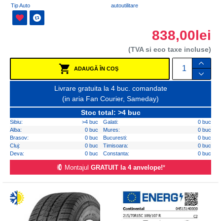
Tip Auto
autoutilitare
838,00lei
(TVA si eco taxe incluse)
ADAUGĂ ÎN COŞ
Livrare gratuita la 4 buc. comandate
(in aria Fan Courier, Sameday)
Stoc total: >4 buc
Sibiu:
>4 buc
Galati:
0 buc
Alba:
0 buc
Mures:
0 buc
Brasov:
0 buc
Bucuresti:
0 buc
Cluj:
0 buc
Timisoara:
0 buc
Deva:
0 buc
Constanta:
0 buc
Montajul
GRATUIT la 4 anvelope!
*