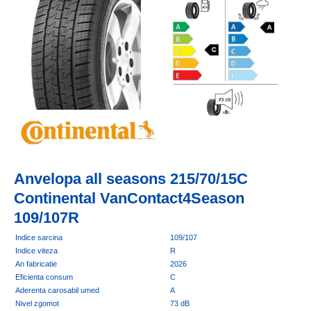
Anvelopa all seasons 215/70/15C
Continental VanContact4Season
109/107R
Indice sarcina
109/107
Indice viteza
R
An fabricatie
2026
Eficienta consum
C
Aderenta carosabil umed
A
Nivel zgomot
73 dB