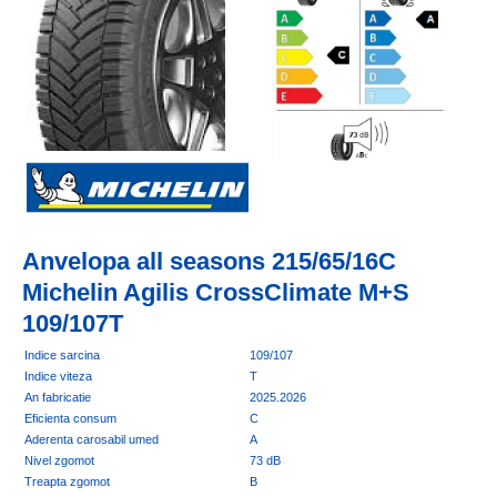
Anvelopa all seasons 215/65/16C
Michelin Agilis CrossClimate M+S
109/107T
Indice sarcina
109/107
Indice viteza
T
An fabricatie
2025.2026
Eficienta consum
C
Aderenta carosabil umed
A
Nivel zgomot
73 dB
Treapta zgomot
B