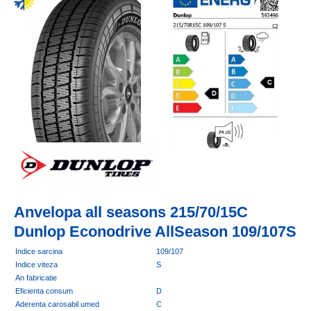
Anvelopa all seasons 215/70/15C
Dunlop Econodrive AllSeason 109/107S
Indice sarcina
109/107
Indice viteza
S
An fabricatie
Eficienta consum
D
Aderenta carosabil umed
C