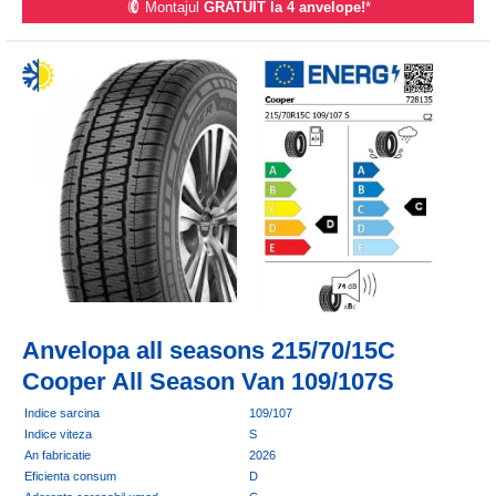
Montajul
GRATUIT la 4 anvelope!
*
Anvelopa all seasons 215/70/15C
Cooper All Season Van 109/107S
Indice sarcina
109/107
Indice viteza
S
An fabricatie
2026
Eficienta consum
D