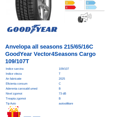
Anvelopa all seasons 215/65/16C
GoodYear Vector4Seasons Cargo
109/107T
Indice sarcina
109/107
Indice viteza
T
An fabricatie
2025
Eficienta consum
C
Aderenta carosabil umed
B
Nivel zgomot
73 dB
Treapta zgomot
B
Tip Auto
autoutilitare