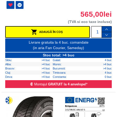
565,00lei
(TVA si eco taxe incluse)
ADAUGĂ ÎN COŞ
Livrare gratuita la 4 buc. comandate
(in aria Fan Courier, Sameday)
Stoc total: >4 buc
Sibiu:
>4 buc
Galati:
4 buc
Alba:
>4 buc
Mures:
>4 buc
Brasov:
>4 buc
Bucuresti:
>4 buc
Cluj:
>4 buc
Timisoara:
4 buc
Deva:
>4 buc
Constanta:
0 buc
Montajul
GRATUIT la 4 anvelope!
*