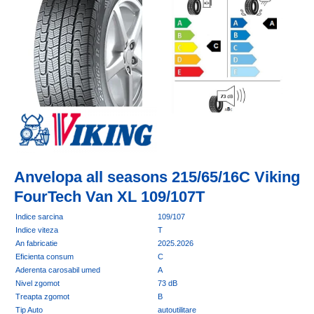
Anvelopa all seasons 215/65/16C Viking
FourTech Van XL 109/107T
Indice sarcina
109/107
Indice viteza
T
An fabricatie
2025.2026
Eficienta consum
C
Aderenta carosabil umed
A
Nivel zgomot
73 dB
Treapta zgomot
B
Tip Auto
autoutilitare