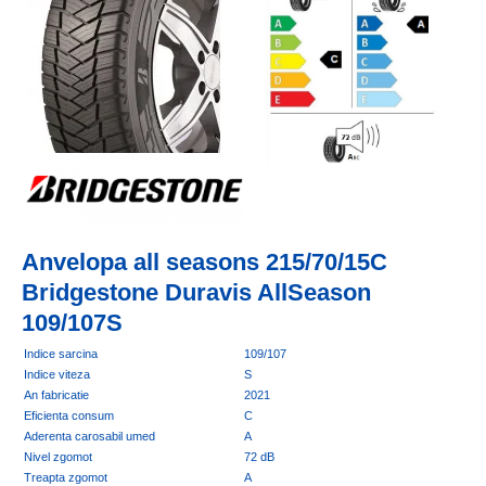
Anvelopa all seasons 215/70/15C
Bridgestone Duravis AllSeason
109/107S
Indice sarcina
109/107
Indice viteza
S
An fabricatie
2021
Eficienta consum
C
Aderenta carosabil umed
A
Nivel zgomot
72 dB
Treapta zgomot
A