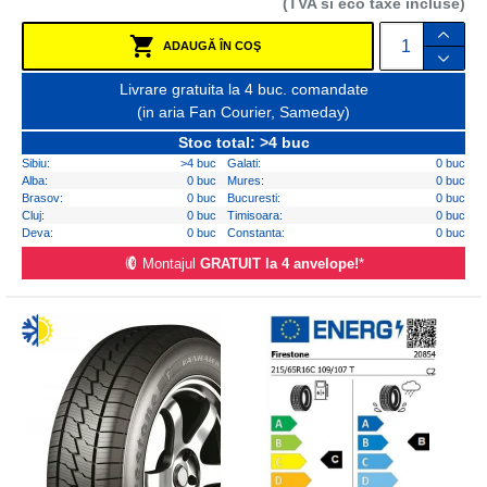
(TVA si eco taxe incluse)
ADAUGĂ ÎN COŞ
Livrare gratuita la 4 buc. comandate
(in aria Fan Courier, Sameday)
Stoc total: >4 buc
Sibiu:
>4 buc
Galati:
0 buc
Alba:
0 buc
Mures:
0 buc
Brasov:
0 buc
Bucuresti:
0 buc
Cluj:
0 buc
Timisoara:
0 buc
Deva:
0 buc
Constanta:
0 buc
Montajul
GRATUIT la 4 anvelope!
*