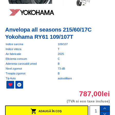
Anvelopa all seasons 215/60/17C
Yokohama RY61 109/107T
Indice sarcina
109/107
Indice viteza
T
An fabricatie
2025
Eficienta consum
C
Aderenta carosabil umed
B
Nivel zgomot
73 dB
Treapta zgomot
B
Tip Auto
autoutilitare
787,00lei
(TVA si eco taxe incluse)
ADAUGĂ ÎN COŞ