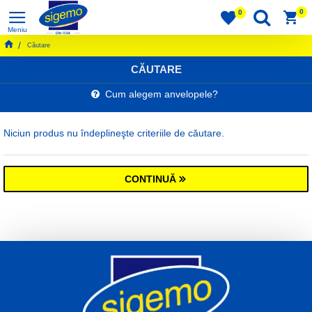
0
0
Căutare
CĂUTARE
Cum alegem anvelopele?
Niciun produs nu îndeplineşte criteriile de căutare.
CONTINUĂ