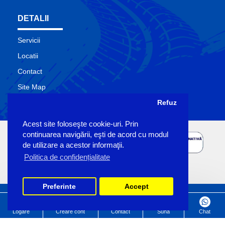
DETALII
Servicii
Locatii
Contact
Site Map
Producatori
Refuz
Acest site foloseşte cookie-uri. Prin
continuarea navigării, eşti de acord cu modul
de utilizare a acestor informaţii.
Politica de confidențialitate
Preferinte
Accept
Copyright Sigemo © 2023
by Pronet Design
Logare
Creare cont
Contact
Suna
Chat