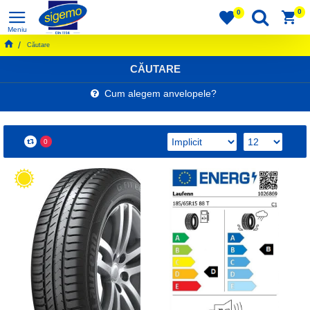
0
0
Căutare
CĂUTARE
Cum alegem anvelopele?
0