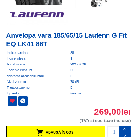
Anvelopa vara 185/65/15 Laufenn G Fit
EQ LK41 88T
Indice sarcina
88
Indice viteza
T
An fabricatie
2025.2026
Eficienta consum
D
Aderenta carosabil umed
B
Nivel zgomot
70 dB
Treapta zgomot
B
Tip Auto
turisme
269,00lei
(TVA si eco taxe incluse)
ADAUGĂ ÎN COŞ