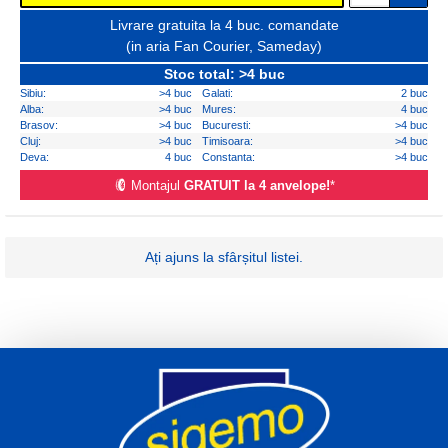
Livrare gratuita la 4 buc. comandate
(in aria Fan Courier, Sameday)
Stoc total: >4 buc
Sibiu:
>4 buc
Galati:
2 buc
Alba:
>4 buc
Mures:
4 buc
Brasov:
>4 buc
Bucuresti:
>4 buc
Cluj:
>4 buc
Timisoara:
>4 buc
Deva:
4 buc
Constanta:
>4 buc
Montajul
GRATUIT la 4 anvelope!
*
Ați ajuns la sfârșitul listei.