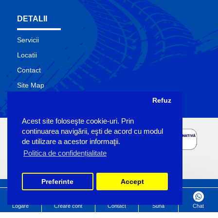
DETALII
Servicii
Locatii
Contact
Site Map
Producatori
Refuz
Acest site foloseşte cookie-uri. Prin
continuarea navigării, eşti de acord cu modul
de utilizare a acestor informaţii.
Politica de confidențialitate
Preferinte
Accept
Copyright Sigemo © 2023
by Pronet Design
Logare
Creare cont
Contact
Suna
Chat