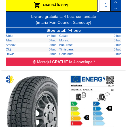
ADAUGĂ ÎN COŞ
Livrare gratuita la 4 buc. comandate
(in aria Fan Courier, Sameday)
Stoc total: >4 buc
Sibiu:
>4 buc
Galati:
0 buc
Alba:
0 buc
Mures:
0 buc
Brasov:
0 buc
Bucuresti:
0 buc
Cluj:
0 buc
Timisoara:
0 buc
Deva:
0 buc
Constanta:
0 buc
Montajul
GRATUIT la 4 anvelope!
*