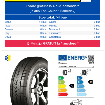
Livrare gratuita la 4 buc. comandate
(in aria Fan Courier, Sameday)
Stoc total: >4 buc
Sibiu:
>4 buc
Galati:
0 buc
Alba:
0 buc
Mures:
0 buc
Brasov:
0 buc
Bucuresti:
0 buc
Cluj:
0 buc
Timisoara:
0 buc
Deva:
0 buc
Constanta:
0 buc
Montajul
GRATUIT la 4 anvelope!
*