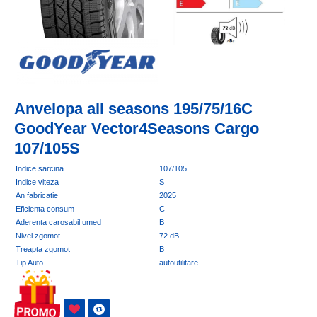
Anvelopa all seasons 195/75/16C
GoodYear Vector4Seasons Cargo
107/105S
Indice sarcina
107/105
Indice viteza
S
An fabricatie
2025
Eficienta consum
C
Aderenta carosabil umed
B
Nivel zgomot
72 dB
Treapta zgomot
B
Tip Auto
autoutilitare