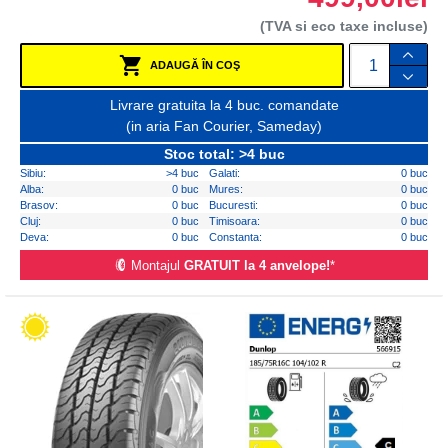
(TVA si eco taxe incluse)
ADAUGĂ ÎN COŞ
Livrare gratuita la 4 buc. comandate
(in aria Fan Courier, Sameday)
Stoc total: >4 buc
Sibiu:
>4 buc
Galati:
0 buc
Alba:
0 buc
Mures:
0 buc
Brasov:
0 buc
Bucuresti:
0 buc
Cluj:
0 buc
Timisoara:
0 buc
Deva:
0 buc
Constanta:
0 buc
Montajul
GRATUIT la 4 anvelope!
*