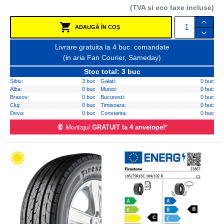
(TVA si eco taxe incluse)
ADAUGĂ ÎN COŞ
Livrare gratuita la 4 buc. comandate
(in aria Fan Courier, Sameday)
Stoc total: 3 buc
Sibiu:
3 buc
Galati:
0 buc
Alba:
0 buc
Mures:
0 buc
Brasov:
0 buc
Bucuresti:
0 buc
Cluj:
0 buc
Timisoara:
0 buc
Deva:
0 buc
Constanta:
0 buc
Montajul
GRATUIT la 4 anvelope!
*