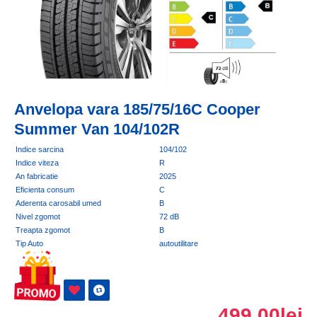
Anvelopa vara 185/75/16C Cooper
Summer Van 104/102R
Indice sarcina
104/102
Indice viteza
R
An fabricatie
2025
Eficienta consum
C
Aderenta carosabil umed
B
Nivel zgomot
72 dB
Treapta zgomot
B
Tip Auto
autoutilitare
499,00lei