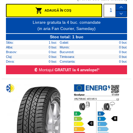
ADAUGĂ ÎN COŞ
Livrare gratuita la 4 buc. comandate
(in aria Fan Courier, Sameday)
Stoc total: 1 buc
Sibiu:
1 buc
Galati:
0 buc
Alba:
0 buc
Mures:
0 buc
Brasov:
0 buc
Bucuresti:
0 buc
Cluj:
0 buc
Timisoara:
0 buc
Deva:
0 buc
Constanta:
0 buc
Montajul
GRATUIT la 4 anvelope!
*