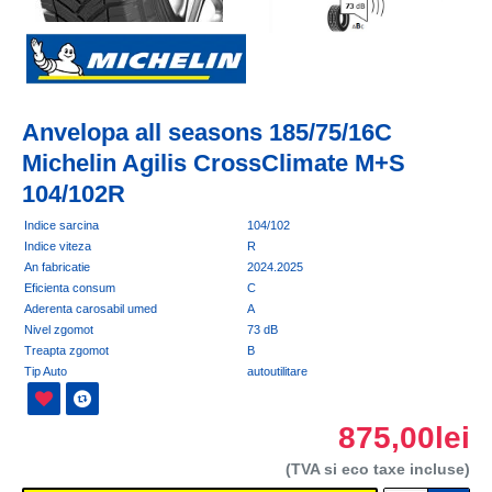
Anvelopa all seasons 185/75/16C
Michelin Agilis CrossClimate M+S
104/102R
Indice sarcina
104/102
Indice viteza
R
An fabricatie
2024.2025
Eficienta consum
C
Aderenta carosabil umed
A
Nivel zgomot
73 dB
Treapta zgomot
B
Tip Auto
autoutilitare
875,00lei
(TVA si eco taxe incluse)