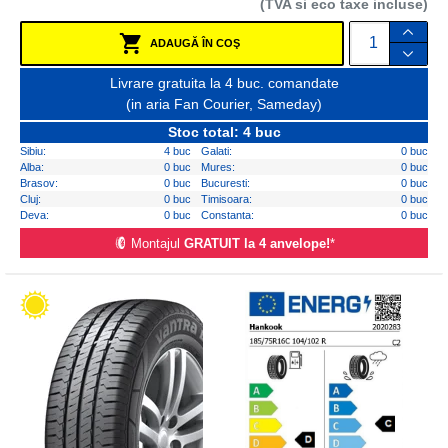
(TVA si eco taxe incluse)
ADAUGĂ ÎN COŞ
Livrare gratuita la 4 buc. comandate
(in aria Fan Courier, Sameday)
Stoc total: 4 buc
Sibiu:
4 buc
Galati:
0 buc
Alba:
0 buc
Mures:
0 buc
Brasov:
0 buc
Bucuresti:
0 buc
Cluj:
0 buc
Timisoara:
0 buc
Deva:
0 buc
Constanta:
0 buc
Montajul
GRATUIT la 4 anvelope!
*