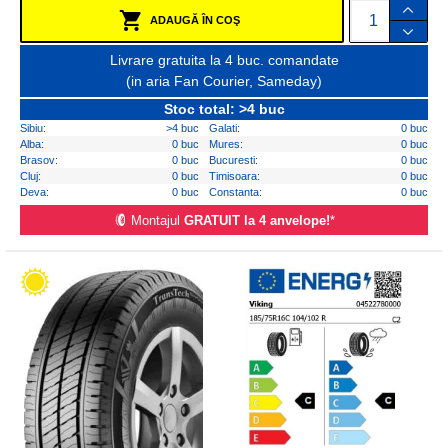
ADAUGĂ ÎN COŞ
Livrare gratuita la 4 buc. comandate
(in aria Fan Courier, Sameday)
Stoc total: >4 buc
Sibiu:
>4 buc
Galati:
0 buc
Alba:
0 buc
Mures:
0 buc
Brasov:
0 buc
Bucuresti:
0 buc
Cluj:
0 buc
Timisoara:
0 buc
Deva:
0 buc
Constanta:
0 buc
Montajul
GRATUIT la 4 anvelope!
*