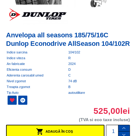
Anvelopa all seasons 185/75/16C
Dunlop Econodrive AllSeason 104/102R
Indice sarcina
104/102
Indice viteza
R
An fabricatie
2024
Eficienta consum
D
Aderenta carosabil umed
C
Nivel zgomot
74 dB
Treapta zgomot
B
Tip Auto
autoutilitare
525,00lei
(TVA si eco taxe incluse)
ADAUGĂ ÎN COŞ