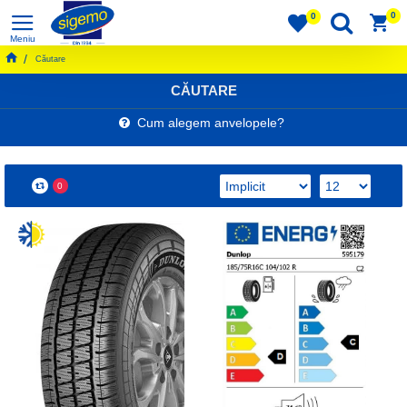
0
0
Căutare
CĂUTARE
Cum alegem anvelopele?
0