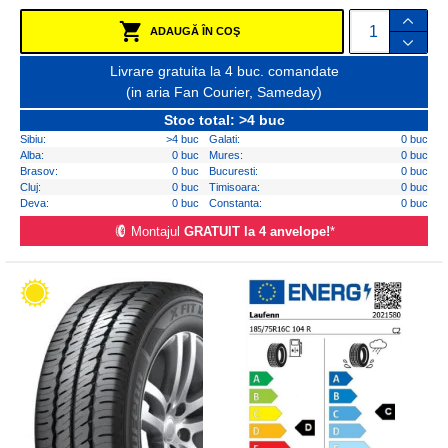
ADAUGĂ ÎN COŞ
Livrare gratuita la 4 buc. comandate
(in aria Fan Courier, Sameday)
Stoc total: >4 buc
Sibiu:
>4 buc
Galati:
0 buc
Alba:
0 buc
Mures:
0 buc
Brasov:
0 buc
Bucuresti:
0 buc
Cluj:
0 buc
Timisoara:
0 buc
Deva:
0 buc
Constanta:
0 buc
Montajul
GRATUIT la 4 anvelope!
*