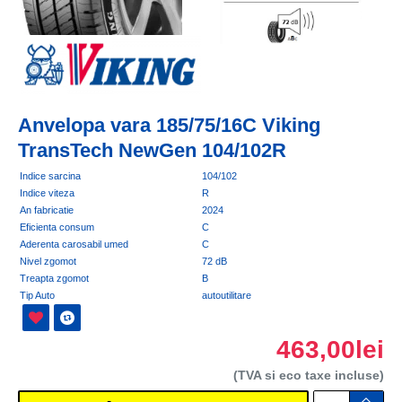
Anvelopa vara 185/75/16C Viking
TransTech NewGen 104/102R
Indice sarcina
104/102
Indice viteza
R
An fabricatie
2024
Eficienta consum
C
Aderenta carosabil umed
C
Nivel zgomot
72 dB
Treapta zgomot
B
Tip Auto
autoutilitare
463,00lei
(TVA si eco taxe incluse)