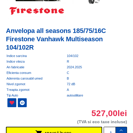
Anvelopa all seasons 185/75/16C
Firestone Vanhawk Multiseason
104/102R
Indice sarcina
104/102
Indice viteza
R
An fabricatie
2024.2025
Eficienta consum
C
Aderenta carosabil umed
B
Nivel zgomot
72 dB
Treapta zgomot
A
Tip Auto
autoutilitare
527,00lei
(TVA si eco taxe incluse)