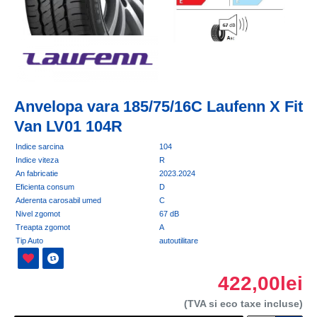
Anvelopa vara 185/75/16C Laufenn X Fit
Van LV01 104R
Indice sarcina
104
Indice viteza
R
An fabricatie
2023.2024
Eficienta consum
D
Aderenta carosabil umed
C
Nivel zgomot
67 dB
Treapta zgomot
A
Tip Auto
autoutilitare
422,00lei
(TVA si eco taxe incluse)