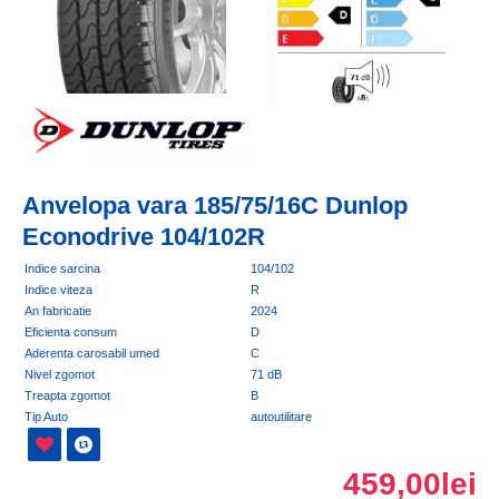
Anvelopa vara 185/75/16C Dunlop
Econodrive 104/102R
Indice sarcina
104/102
Indice viteza
R
An fabricatie
2024
Eficienta consum
D
Aderenta carosabil umed
C
Nivel zgomot
71 dB
Treapta zgomot
B
Tip Auto
autoutilitare
459,00lei