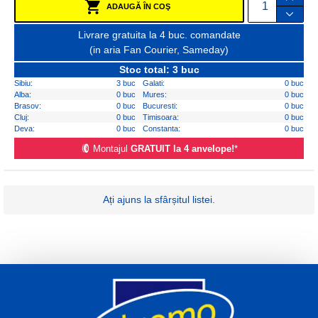
ADAUGĂ ÎN COŞ
Livrare gratuita la 4 buc. comandate
(in aria Fan Courier, Sameday)
Stoc total: 3 buc
Sibiu:
3 buc
Galati:
0 buc
Alba:
0 buc
Mures:
0 buc
Brasov:
0 buc
Bucuresti:
0 buc
Cluj:
0 buc
Timisoara:
0 buc
Deva:
0 buc
Constanta:
0 buc
Montajul
GRATUIT la 4 anvelope!
*
Ați ajuns la sfârșitul listei.