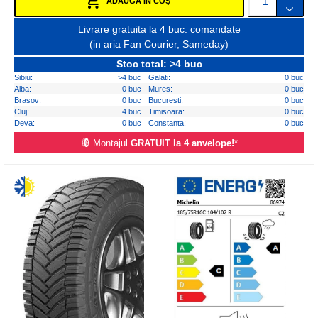
ADAUGĂ ÎN COŞ
Livrare gratuita la 4 buc. comandate
(in aria Fan Courier, Sameday)
Stoc total: >4 buc
Sibiu:
>4 buc
Galati:
0 buc
Alba:
0 buc
Mures:
0 buc
Brasov:
0 buc
Bucuresti:
0 buc
Cluj:
4 buc
Timisoara:
0 buc
Deva:
0 buc
Constanta:
0 buc
Montajul
GRATUIT la 4 anvelope!
*