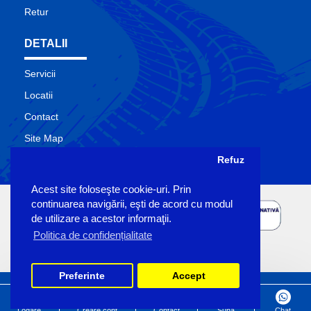
Retur
DETALII
Servicii
Locatii
Contact
Site Map
Producatori
Refuz
Acest site foloseşte cookie-uri. Prin
continuarea navigării, eşti de acord cu modul
de utilizare a acestor informaţii.
Politica de confidențialitate
Preferinte
Accept
Copyright Sigemo © 2023
by Pronet Design
Logare
Creare cont
Contact
Suna
Chat