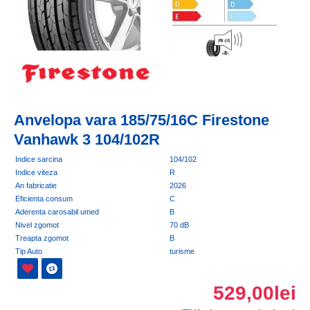
Anvelopa vara 185/75/16C Firestone
Vanhawk 3 104/102R
Indice sarcina
104/102
Indice viteza
R
An fabricatie
2026
Eficienta consum
C
Aderenta carosabil umed
B
Nivel zgomot
70 dB
Treapta zgomot
B
Tip Auto
turisme
529,00lei