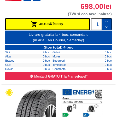
698,00lei
(TVA si eco taxe incluse)
ADAUGĂ ÎN COŞ
Livrare gratuita la 4 buc. comandate
(in aria Fan Courier, Sameday)
Stoc total: 4 buc
Sibiu:
4 buc
Galati:
0 buc
Alba:
0 buc
Mures:
0 buc
Brasov:
0 buc
Bucuresti:
0 buc
Cluj:
0 buc
Timisoara:
0 buc
Deva:
0 buc
Constanta:
0 buc
Montajul
GRATUIT la 4 anvelope!
*