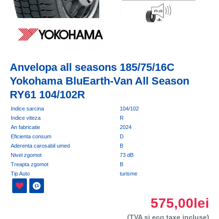
Anvelopa all seasons 185/75/16C
Yokohama BluEarth-Van All Season
RY61 104/102R
Indice sarcina
104/102
Indice viteza
R
An fabricatie
2024
Eficienta consum
D
Aderenta carosabil umed
B
Nivel zgomot
73 dB
Treapta zgomot
B
Tip Auto
turisme
575,00lei
(TVA si eco taxe incluse)