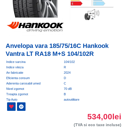
Anvelopa vara 185/75/16C Hankook
Vantra LT RA18 M+S 104/102R
Indice sarcina
104/102
Indice viteza
R
An fabricatie
2024
Eficienta consum
D
Aderenta carosabil umed
C
Nivel zgomot
70 dB
Treapta zgomot
B
Tip Auto
autoutilitare
534,00lei
(TVA si eco taxe incluse)