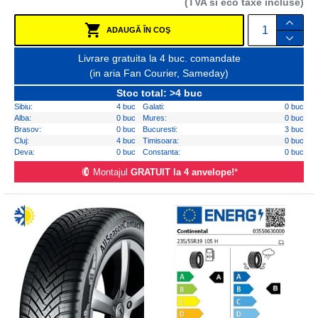
(TVA si eco taxe incluse)
ADAUGĂ ÎN COŞ
Livrare gratuita la 4 buc. comandate
(in aria Fan Courier, Sameday)
Stoc total: >4 buc
Sibiu:
4 buc
Galati:
0 buc
Alba:
0 buc
Mures:
0 buc
Brasov:
0 buc
Bucuresti:
3 buc
Cluj:
4 buc
Timisoara:
0 buc
Deva:
0 buc
Constanta:
0 buc
Montajul
GRATUIT la 4 anvelope!
*