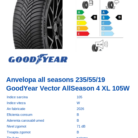
Anvelopa all seasons 235/55/19
GoodYear Vector AllSeason 4 XL 105W
Indice sarcina
105
Indice viteza
W
An fabricatie
2026
Eficienta consum
B
Aderenta carosabil umed
B
Nivel zgomot
71 dB
Treapta zgomot
B