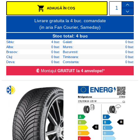
ADAUGĂ ÎN COŞ
Livrare gratuita la 4 buc. comandate
(in aria Fan Courier, Sameday)
Stoc total: 4 buc
Sibiu:
4 buc
Galati:
0 buc
Alba:
0 buc
Mures:
0 buc
Brasov:
0 buc
Bucuresti:
0 buc
Cluj:
0 buc
Timisoara:
0 buc
Deva:
0 buc
Constanta:
0 buc
Montajul
GRATUIT la 4 anvelope!
*