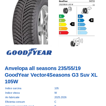
Anvelopa all seasons 235/55/19
GoodYear Vector4Seasons G3 Suv XL
105W
Indice sarcina
105
Indice viteza
W
An fabricatie
2025.2026
Eficienta consum
C