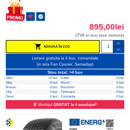
895,00lei
(TVA si eco taxe incluse)
ADAUGĂ ÎN COŞ
Livrare gratuita la 4 buc. comandate
(in aria Fan Courier, Sameday)
Stoc total: >4 buc
Sibiu:
>4 buc
Galati:
0 buc
Alba:
0 buc
Mures:
0 buc
Brasov:
0 buc
Bucuresti:
0 buc
Cluj:
0 buc
Timisoara:
0 buc
Deva:
0 buc
Constanta:
0 buc
Montajul
GRATUIT la 4 anvelope!
*