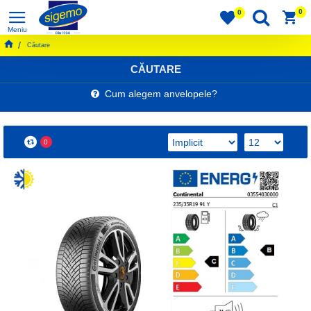
0
0
Căutare
CĂUTARE
Cum alegem anvelopele?
0