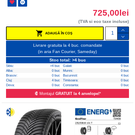
725,00lei
(TVA si eco taxe incluse)
ADAUGĂ ÎN COŞ
Livrare gratuita la 4 buc. comandate
(in aria Fan Courier, Sameday)
Stoc total: >4 buc
Sibiu:
>4 buc
Galati:
0 buc
Alba:
0 buc
Mures:
0 buc
Brasov:
0 buc
Bucuresti:
4 buc
Cluj:
4 buc
Timisoara:
0 buc
Deva:
0 buc
Constanta:
0 buc
Montajul
GRATUIT la 4 anvelope!
*