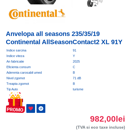
Anvelopa all seasons 235/35/19
Continental AllSeasonContact2 XL 91Y
Indice sarcina
91
Indice viteza
Y
An fabricatie
2025
Eficienta consum
C
Aderenta carosabil umed
B
Nivel zgomot
71 dB
Treapta zgomot
B
Tip Auto
turisme
982,00lei
(TVA si eco taxe incluse)