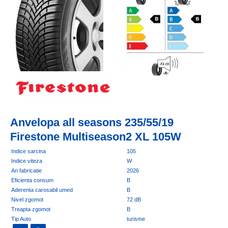
Anvelopa all seasons 235/55/19
Firestone Multiseason2 XL 105W
Indice sarcina
105
Indice viteza
W
An fabricatie
2026
Eficienta consum
B
Aderenta carosabil umed
B
Nivel zgomot
72 dB
Treapta zgomot
B
Tip Auto
turisme