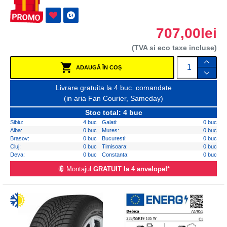
707,00lei
(TVA si eco taxe incluse)
ADAUGĂ ÎN COŞ
Livrare gratuita la 4 buc. comandate
(in aria Fan Courier, Sameday)
Stoc total: 4 buc
Sibiu:
4 buc
Galati:
0 buc
Alba:
0 buc
Mures:
0 buc
Brasov:
0 buc
Bucuresti:
0 buc
Cluj:
0 buc
Timisoara:
0 buc
Deva:
0 buc
Constanta:
0 buc
Montajul
GRATUIT la 4 anvelope!
*