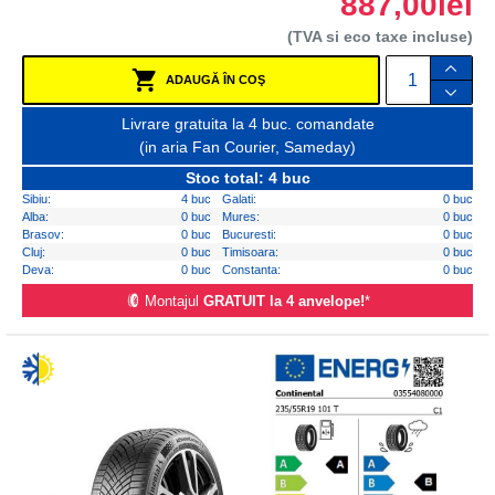
887,00lei
(TVA si eco taxe incluse)
ADAUGĂ ÎN COŞ
Livrare gratuita la 4 buc. comandate
(in aria Fan Courier, Sameday)
Stoc total: 4 buc
Sibiu:
4 buc
Galati:
0 buc
Alba:
0 buc
Mures:
0 buc
Brasov:
0 buc
Bucuresti:
0 buc
Cluj:
0 buc
Timisoara:
0 buc
Deva:
0 buc
Constanta:
0 buc
Montajul
GRATUIT la 4 anvelope!
*