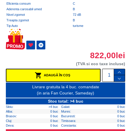
Eficienta consum
C
Aderenta carosabil umed
B
Nivel zgomot
72 dB
Treapta zgomot
B
Tip Auto
turisme
822,00lei
(TVA si eco taxe incluse)
ADAUGĂ ÎN COŞ
Livrare gratuita la 4 buc. comandate
(in aria Fan Courier, Sameday)
Stoc total: >4 buc
Sibiu:
>4 buc
Galati:
0 buc
Alba:
0 buc
Mures:
0 buc
Brasov:
0 buc
Bucuresti:
0 buc
Cluj:
0 buc
Timisoara:
0 buc
Deva:
0 buc
Constanta:
0 buc