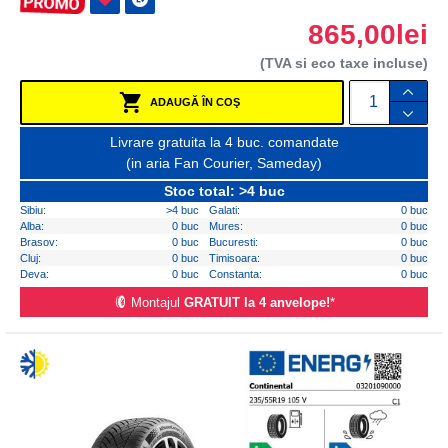
865,00lei
(TVA si eco taxe incluse)
ADAUGĂ ÎN COŞ
Livrare gratuita la 4 buc. comandate
(in aria Fan Courier, Sameday)
Stoc total: >4 buc
Sibiu:
>4 buc
Galati:
0 buc
Alba:
0 buc
Mures:
0 buc
Brasov:
0 buc
Bucuresti:
0 buc
Cluj:
0 buc
Timisoara:
0 buc
Deva:
0 buc
Constanta:
0 buc
Montajul
GRATUIT la 4 anvelope!
*