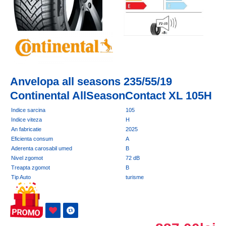
Anvelopa all seasons 235/55/19
Continental AllSeasonContact XL 105H
Indice sarcina
105
Indice viteza
H
An fabricatie
2025
Eficienta consum
A
Aderenta carosabil umed
B
Nivel zgomot
72 dB
Treapta zgomot
B
Tip Auto
turisme