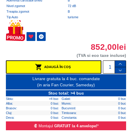
Aderenta carosabil umed
B
Nivel zgomot
72 dB
Treapta zgomot
B
Tip Auto
turisme
852,00lei
(TVA si eco taxe incluse)
ADAUGĂ ÎN COŞ
Livrare gratuita la 4 buc. comandate
(in aria Fan Courier, Sameday)
Stoc total: >4 buc
Sibiu:
>4 buc
Galati:
0 buc
Alba:
0 buc
Mures:
0 buc
Brasov:
0 buc
Bucuresti:
0 buc
Cluj:
0 buc
Timisoara:
0 buc
Deva:
0 buc
Constanta:
0 buc
Montajul
GRATUIT la 4 anvelope!
*