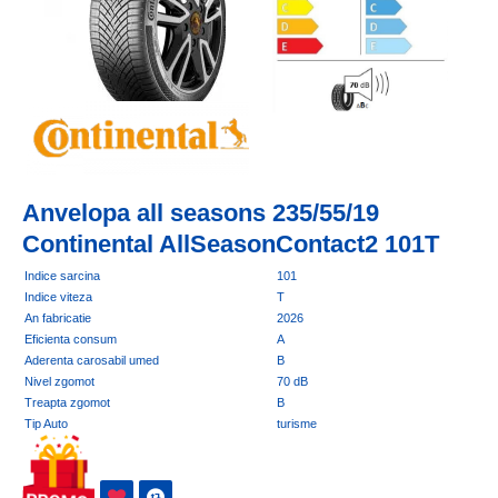
Anvelopa all seasons 235/55/19
Continental AllSeasonContact2 101T
Indice sarcina
101
Indice viteza
T
An fabricatie
2026
Eficienta consum
A
Aderenta carosabil umed
B
Nivel zgomot
70 dB
Treapta zgomot
B
Tip Auto
turisme