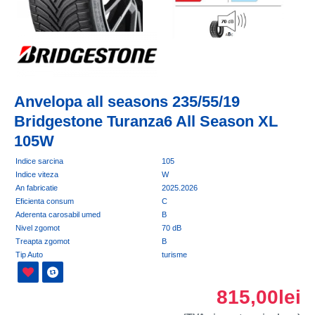
Anvelopa all seasons 235/55/19
Bridgestone Turanza6 All Season XL
105W
Indice sarcina
105
Indice viteza
W
An fabricatie
2025.2026
Eficienta consum
C
Aderenta carosabil umed
B
Nivel zgomot
70 dB
Treapta zgomot
B
Tip Auto
turisme
815,00lei