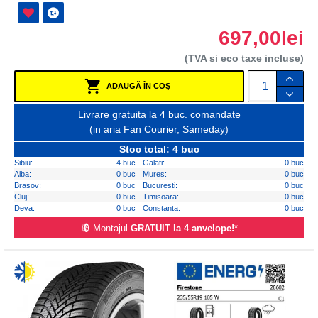
697,00lei
(TVA si eco taxe incluse)
ADAUGĂ ÎN COŞ
Livrare gratuita la 4 buc. comandate
(in aria Fan Courier, Sameday)
Stoc total: 4 buc
Sibiu:
4 buc
Galati:
0 buc
Alba:
0 buc
Mures:
0 buc
Brasov:
0 buc
Bucuresti:
0 buc
Cluj:
0 buc
Timisoara:
0 buc
Deva:
0 buc
Constanta:
0 buc
Montajul
GRATUIT la 4 anvelope!
*