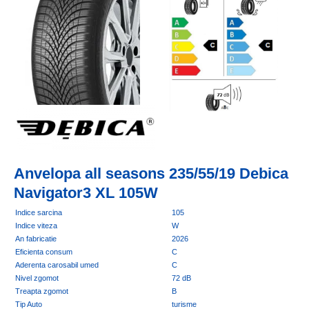
Anvelopa all seasons 235/55/19 Debica
Navigator3 XL 105W
Indice sarcina
105
Indice viteza
W
An fabricatie
2026
Eficienta consum
C
Aderenta carosabil umed
C
Nivel zgomot
72 dB
Treapta zgomot
B
Tip Auto
turisme