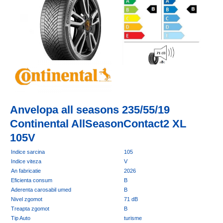
Anvelopa all seasons 235/55/19
Continental AllSeasonContact2 XL
105V
Indice sarcina
105
Indice viteza
V
An fabricatie
2026
Eficienta consum
B
Aderenta carosabil umed
B
Nivel zgomot
71 dB
Treapta zgomot
B
Tip Auto
turisme