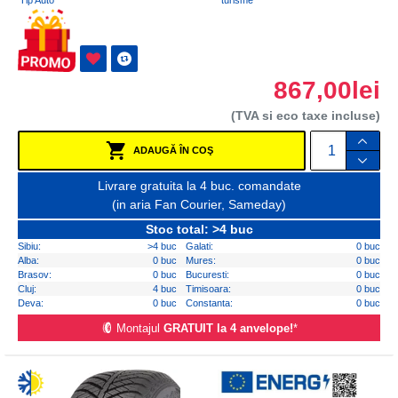
Tip Auto
turisme
867,00lei
(TVA si eco taxe incluse)
ADAUGĂ ÎN COŞ
Livrare gratuita la 4 buc. comandate
(in aria Fan Courier, Sameday)
Stoc total: >4 buc
Sibiu:
>4 buc
Galati:
0 buc
Alba:
0 buc
Mures:
0 buc
Brasov:
0 buc
Bucuresti:
0 buc
Cluj:
4 buc
Timisoara:
0 buc
Deva:
0 buc
Constanta:
0 buc
Montajul
GRATUIT la 4 anvelope!
*