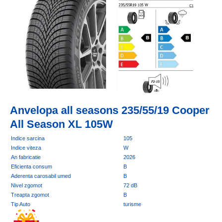
Anvelopa all seasons 235/55/19 Cooper
All Season XL 105W
Indice sarcina
105
Indice viteza
W
An fabricatie
2026
Eficienta consum
B
Aderenta carosabil umed
B
Nivel zgomot
72 dB
Treapta zgomot
B
Tip Auto
turisme