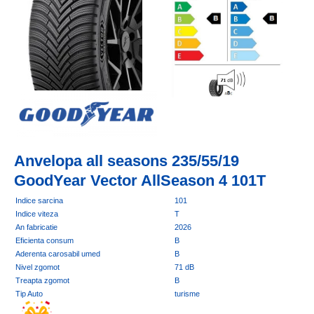
Anvelopa all seasons 235/55/19
GoodYear Vector AllSeason 4 101T
Indice sarcina
101
Indice viteza
T
An fabricatie
2026
Eficienta consum
B
Aderenta carosabil umed
B
Nivel zgomot
71 dB
Treapta zgomot
B
Tip Auto
turisme