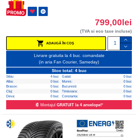
799,00lei
(TVA si eco taxe incluse)
ADAUGĂ ÎN COŞ
Livrare gratuita la 4 buc. comandate
(in aria Fan Courier, Sameday)
Stoc total: 4 buc
Sibiu:
4 buc
Galati:
0 buc
Alba:
0 buc
Mures:
0 buc
Brasov:
0 buc
Bucuresti:
0 buc
Cluj:
0 buc
Timisoara:
0 buc
Deva:
0 buc
Constanta:
0 buc
Montajul
GRATUIT la 4 anvelope!
*