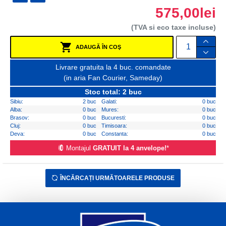
575,00lei
(TVA si eco taxe incluse)
ADAUGĂ ÎN COŞ
Livrare gratuita la 4 buc. comandate
(in aria Fan Courier, Sameday)
Stoc total: 2 buc
Sibiu:
2 buc
Galati:
0 buc
Alba:
0 buc
Mures:
0 buc
Brasov:
0 buc
Bucuresti:
0 buc
Cluj:
0 buc
Timisoara:
0 buc
Deva:
0 buc
Constanta:
0 buc
Montajul
GRATUIT la 4 anvelope!
*
ÎNCĂRCAȚI URMĂTOARELE PRODUSE