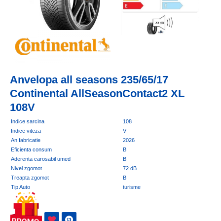
Anvelopa all seasons 235/65/17
Continental AllSeasonContact2 XL
108V
Indice sarcina
108
Indice viteza
V
An fabricatie
2026
Eficienta consum
B
Aderenta carosabil umed
B
Nivel zgomot
72 dB
Treapta zgomot
B
Tip Auto
turisme