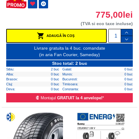
775,00lei
(TVA si eco taxe incluse)
ADAUGĂ ÎN COŞ
Livrare gratuita la 4 buc. comandate
(in aria Fan Courier, Sameday)
Stoc total: 2 buc
Sibiu:
2 buc
Galati:
0 buc
Alba:
0 buc
Mures:
0 buc
Brasov:
0 buc
Bucuresti:
0 buc
Cluj:
0 buc
Timisoara:
0 buc
Deva:
0 buc
Constanta:
0 buc
Montajul
GRATUIT la 4 anvelope!
*