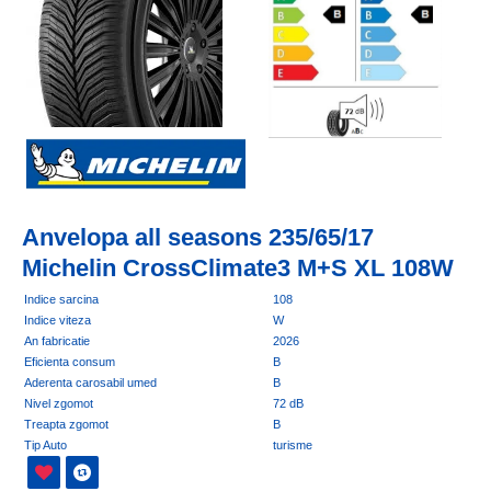
Anvelopa all seasons 235/65/17
Michelin CrossClimate3 M+S XL 108W
Indice sarcina
108
Indice viteza
W
An fabricatie
2026
Eficienta consum
B
Aderenta carosabil umed
B
Nivel zgomot
72 dB
Treapta zgomot
B
Tip Auto
turisme