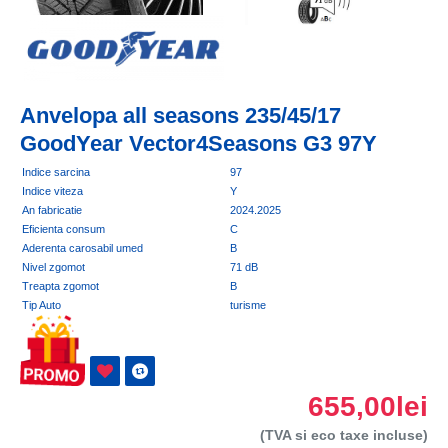
Anvelopa all seasons 235/45/17
GoodYear Vector4Seasons G3 97Y
Indice sarcina
97
Indice viteza
Y
An fabricatie
2024.2025
Eficienta consum
C
Aderenta carosabil umed
B
Nivel zgomot
71 dB
Treapta zgomot
B
Tip Auto
turisme
655,00lei
(TVA si eco taxe incluse)