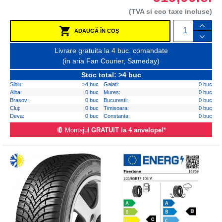
(TVA si eco taxe incluse)
ADAUGĂ ÎN COŞ
Livrare gratuita la 4 buc. comandate
(in aria Fan Courier, Sameday)
Stoc total: >4 buc
Sibiu:
>4 buc
Galati:
0 buc
Alba:
0 buc
Mures:
0 buc
Brasov:
0 buc
Bucuresti:
0 buc
Cluj:
0 buc
Timisoara:
0 buc
Deva:
0 buc
Constanta:
0 buc
Montajul
GRATUIT la 4 anvelope!
*