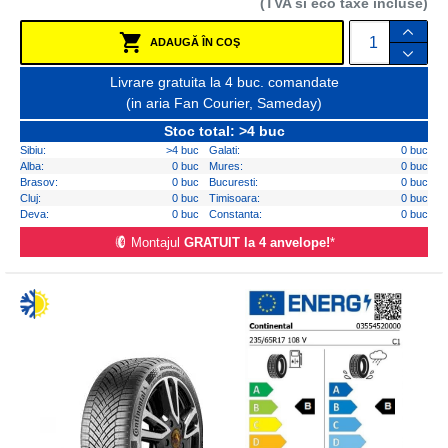
(TVA si eco taxe incluse)
ADAUGĂ ÎN COŞ
Livrare gratuita la 4 buc. comandate
(in aria Fan Courier, Sameday)
Stoc total: >4 buc
Sibiu:
>4 buc
Galati:
0 buc
Alba:
0 buc
Mures:
0 buc
Brasov:
0 buc
Bucuresti:
0 buc
Cluj:
0 buc
Timisoara:
0 buc
Deva:
0 buc
Constanta:
0 buc
Montajul
GRATUIT la 4 anvelope!
*