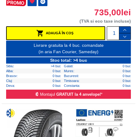
735,00lei
(TVA si eco taxe incluse)
ADAUGĂ ÎN COŞ
Livrare gratuita la 4 buc. comandate
(in aria Fan Courier, Sameday)
Stoc total: >4 buc
Sibiu:
>4 buc
Galati:
0 buc
Alba:
0 buc
Mures:
0 buc
Brasov:
0 buc
Bucuresti:
0 buc
Cluj:
0 buc
Timisoara:
0 buc
Deva:
0 buc
Constanta:
0 buc
Montajul
GRATUIT la 4 anvelope!
*