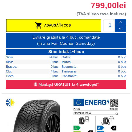
799,00lei
(TVA si eco taxe incluse)
ADAUGĂ ÎN COŞ
Livrare gratuita la 4 buc. comandate
(in aria Fan Courier, Sameday)
Stoc total: >4 buc
Sibiu:
>4 buc
Galati:
0 buc
Alba:
0 buc
Mures:
0 buc
Brasov:
0 buc
Bucuresti:
0 buc
Cluj:
4 buc
Timisoara:
0 buc
Deva:
0 buc
Constanta:
0 buc
Montajul
GRATUIT la 4 anvelope!
*