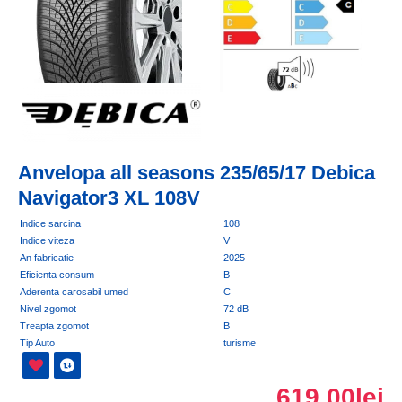
Anvelopa all seasons 235/65/17 Debica
Navigator3 XL 108V
Indice sarcina
108
Indice viteza
V
An fabricatie
2025
Eficienta consum
B
Aderenta carosabil umed
C
Nivel zgomot
72 dB
Treapta zgomot
B
Tip Auto
turisme
619,00lei