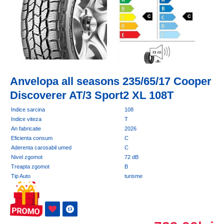
Anvelopa all seasons 235/65/17 Cooper
Discoverer AT/3 Sport2 XL 108T
Indice sarcina
108
Indice viteza
T
An fabricatie
2026
Eficienta consum
C
Aderenta carosabil umed
C
Nivel zgomot
72 dB
Treapta zgomot
B
Tip Auto
turisme