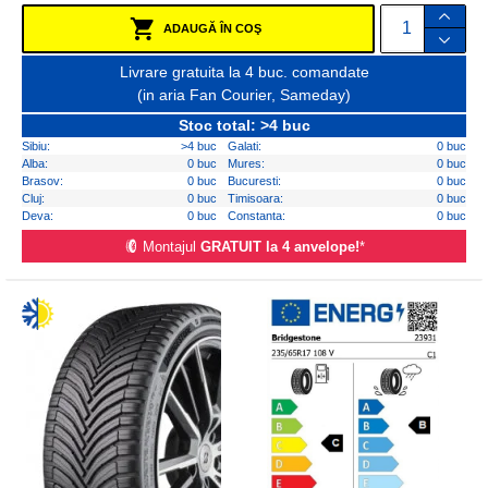
ADAUGĂ ÎN COŞ
Livrare gratuita la 4 buc. comandate
(in aria Fan Courier, Sameday)
Stoc total: >4 buc
Sibiu:
>4 buc
Galati:
0 buc
Alba:
0 buc
Mures:
0 buc
Brasov:
0 buc
Bucuresti:
0 buc
Cluj:
0 buc
Timisoara:
0 buc
Deva:
0 buc
Constanta:
0 buc
Montajul
GRATUIT la 4 anvelope!
*