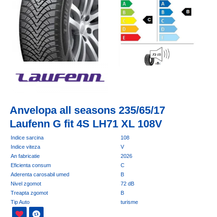
Anvelopa all seasons 235/65/17
Laufenn G fit 4S LH71 XL 108V
Indice sarcina
108
Indice viteza
V
An fabricatie
2026
Eficienta consum
C
Aderenta carosabil umed
B
Nivel zgomot
72 dB
Treapta zgomot
B
Tip Auto
turisme