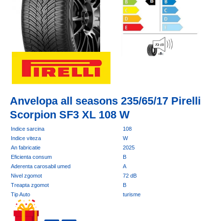
Anvelopa all seasons 235/65/17 Pirelli
Scorpion SF3 XL 108 W
Indice sarcina
108
Indice viteza
W
An fabricatie
2025
Eficienta consum
B
Aderenta carosabil umed
A
Nivel zgomot
72 dB
Treapta zgomot
B
Tip Auto
turisme