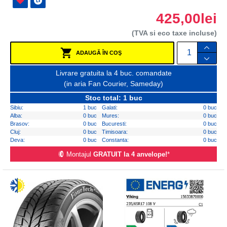
425,00lei
(TVA si eco taxe incluse)
ADAUGĂ ÎN COŞ
Livrare gratuita la 4 buc. comandate
(in aria Fan Courier, Sameday)
Stoc total: 1 buc
Sibiu:
1 buc
Galati:
0 buc
Alba:
0 buc
Mures:
0 buc
Brasov:
0 buc
Bucuresti:
0 buc
Cluj:
0 buc
Timisoara:
0 buc
Deva:
0 buc
Constanta:
0 buc
Montajul
GRATUIT la 4 anvelope!
*