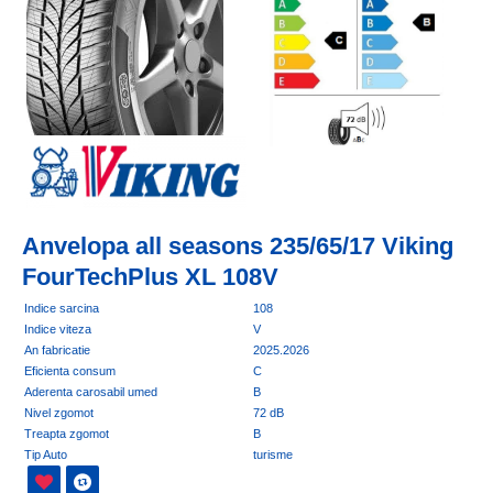
Anvelopa all seasons 235/65/17 Viking
FourTechPlus XL 108V
Indice sarcina
108
Indice viteza
V
An fabricatie
2025.2026
Eficienta consum
C
Aderenta carosabil umed
B
Nivel zgomot
72 dB
Treapta zgomot
B
Tip Auto
turisme