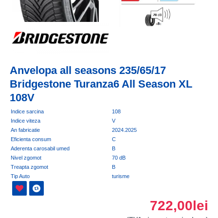
Anvelopa all seasons 235/65/17
Bridgestone Turanza6 All Season XL
108V
Indice sarcina
108
Indice viteza
V
An fabricatie
2024.2025
Eficienta consum
C
Aderenta carosabil umed
B
Nivel zgomot
70 dB
Treapta zgomot
B
Tip Auto
turisme
722,00lei