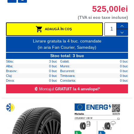
525,00lei
(TVA si eco taxe incluse)
ADAUGĂ ÎN COŞ
Livrare gratuita la 4 buc. comandate
(in aria Fan Courier, Sameday)
Stoc total: 3 buc
Sibiu:
3 buc
Galati:
0 buc
Alba:
0 buc
Mures:
0 buc
Brasov:
0 buc
Bucuresti:
0 buc
Cluj:
0 buc
Timisoara:
0 buc
Deva:
0 buc
Constanta:
0 buc
Montajul
GRATUIT la 4 anvelope!
*