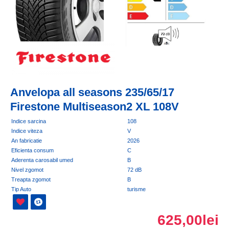
Anvelopa all seasons 235/65/17
Firestone Multiseason2 XL 108V
Indice sarcina
108
Indice viteza
V
An fabricatie
2026
Eficienta consum
C
Aderenta carosabil umed
B
Nivel zgomot
72 dB
Treapta zgomot
B
Tip Auto
turisme
625,00lei