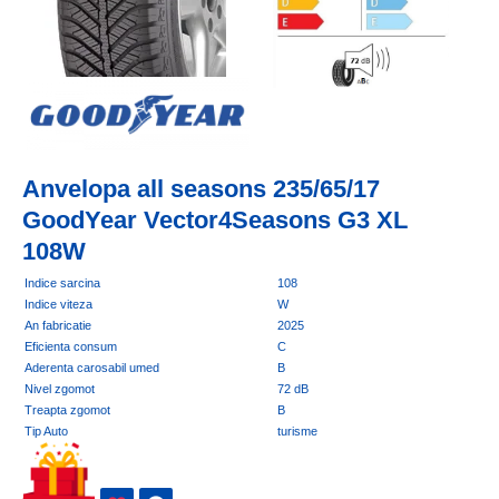
Anvelopa all seasons 235/65/17
GoodYear Vector4Seasons G3 XL
108W
Indice sarcina
108
Indice viteza
W
An fabricatie
2025
Eficienta consum
C
Aderenta carosabil umed
B
Nivel zgomot
72 dB
Treapta zgomot
B
Tip Auto
turisme