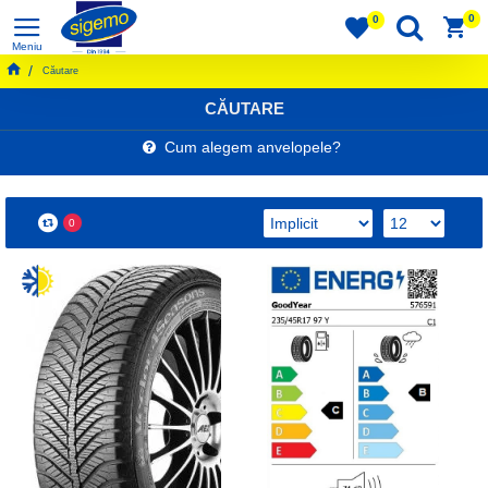
0
0
Căutare
CĂUTARE
Cum alegem anvelopele?
0