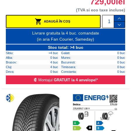
729,00lei
(TVA si eco taxe incluse)
ADAUGĂ ÎN COŞ
Livrare gratuita la 4 buc. comandate
(in aria Fan Courier, Sameday)
Stoc total: >4 buc
Sibiu:
>4 buc
Galati:
0 buc
Alba:
0 buc
Mures:
0 buc
Brasov:
4 buc
Bucuresti:
0 buc
Cluj:
4 buc
Timisoara:
0 buc
Deva:
0 buc
Constanta:
0 buc
Montajul
GRATUIT la 4 anvelope!
*