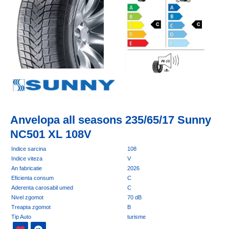
Anvelopa all seasons 235/65/17 Sunny
NC501 XL 108V
Indice sarcina
108
Indice viteza
V
An fabricatie
2026
Eficienta consum
C
Aderenta carosabil umed
C
Nivel zgomot
70 dB
Treapta zgomot
B
Tip Auto
turisme