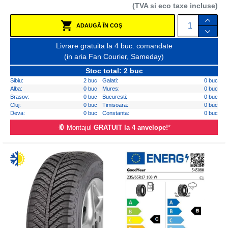
(TVA si eco taxe incluse)
ADAUGĂ ÎN COŞ
Livrare gratuita la 4 buc. comandate
(in aria Fan Courier, Sameday)
Stoc total: 2 buc
Sibiu:
2 buc
Galati:
0 buc
Alba:
0 buc
Mures:
0 buc
Brasov:
0 buc
Bucuresti:
0 buc
Cluj:
0 buc
Timisoara:
0 buc
Deva:
0 buc
Constanta:
0 buc
Montajul
GRATUIT la 4 anvelope!
*