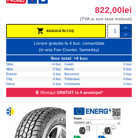
822,00lei
(TVA si eco taxe incluse)
ADAUGĂ ÎN COŞ
Livrare gratuita la 4 buc. comandate
(in aria Fan Courier, Sameday)
Stoc total: >4 buc
Sibiu:
>4 buc
Galati:
0 buc
Alba:
0 buc
Mures:
0 buc
Brasov:
0 buc
Bucuresti:
0 buc
Cluj:
0 buc
Timisoara:
0 buc
Deva:
0 buc
Constanta:
0 buc
Montajul
GRATUIT la 4 anvelope!
*