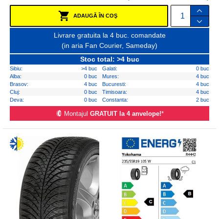
ADAUGĂ ÎN COŞ
Livrare gratuita la 4 buc. comandate
(in aria Fan Courier, Sameday)
Stoc total: >4 buc
Sibiu:
>4 buc
Galati:
0 buc
Alba:
0 buc
Mures:
4 buc
Brasov:
4 buc
Bucuresti:
4 buc
Cluj:
0 buc
Timisoara:
4 buc
Deva:
0 buc
Constanta:
2 buc
Montajul
GRATUIT la 4 anvelope!
*