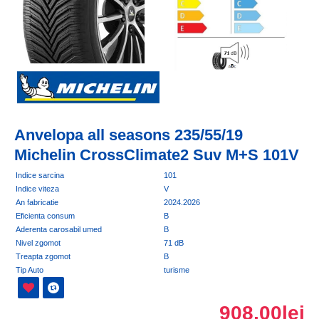
Anvelopa all seasons 235/55/19
Michelin CrossClimate2 Suv M+S 101V
Indice sarcina
101
Indice viteza
V
An fabricatie
2024.2026
Eficienta consum
B
Aderenta carosabil umed
B
Nivel zgomot
71 dB
Treapta zgomot
B
Tip Auto
turisme
908,00lei