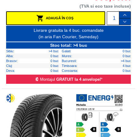
(TVA si eco taxe incluse)
ADAUGĂ ÎN COŞ
Livrare gratuita la 4 buc. comandate
(in aria Fan Courier, Sameday)
Stoc total: >4 buc
Sibiu:
>4 buc
Galati:
0 buc
Alba:
0 buc
Mures:
0 buc
Brasov:
0 buc
Bucuresti:
>4 buc
Cluj:
0 buc
Timisoara:
4 buc
Deva:
0 buc
Constanta:
0 buc
Montajul
GRATUIT la 4 anvelope!
*