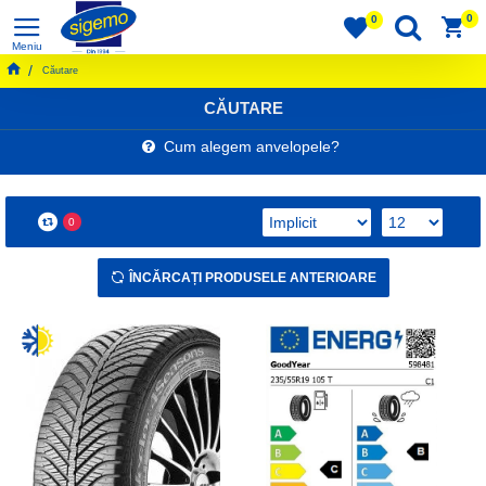
0
0
Căutare
CĂUTARE
Cum alegem anvelopele?
0
ÎNCĂRCAȚI PRODUSELE ANTERIOARE