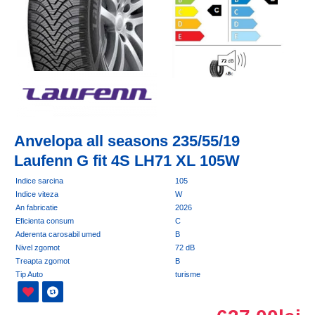
Anvelopa all seasons 235/55/19
Laufenn G fit 4S LH71 XL 105W
Indice sarcina
105
Indice viteza
W
An fabricatie
2026
Eficienta consum
C
Aderenta carosabil umed
B
Nivel zgomot
72 dB
Treapta zgomot
B
Tip Auto
turisme