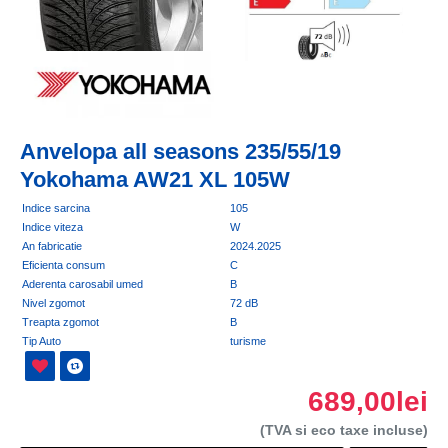
Anvelopa all seasons 235/55/19
Yokohama AW21 XL 105W
Indice sarcina
105
Indice viteza
W
An fabricatie
2024.2025
Eficienta consum
C
Aderenta carosabil umed
B
Nivel zgomot
72 dB
Treapta zgomot
B
Tip Auto
turisme
689,00lei
(TVA si eco taxe incluse)