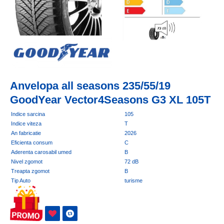
Anvelopa all seasons 235/55/19
GoodYear Vector4Seasons G3 XL 105T
Indice sarcina
105
Indice viteza
T
An fabricatie
2026
Eficienta consum
C
Aderenta carosabil umed
B
Nivel zgomot
72 dB
Treapta zgomot
B
Tip Auto
turisme