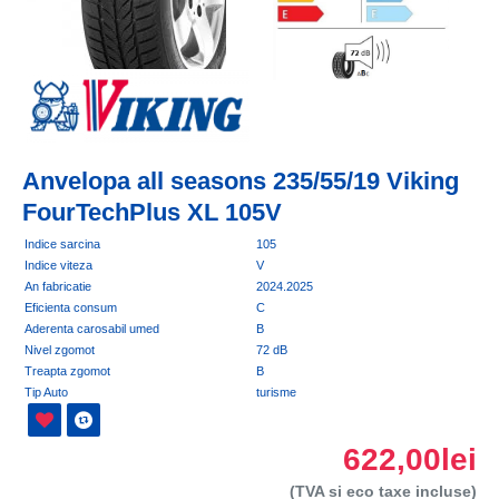
Anvelopa all seasons 235/55/19 Viking
FourTechPlus XL 105V
Indice sarcina
105
Indice viteza
V
An fabricatie
2024.2025
Eficienta consum
C
Aderenta carosabil umed
B
Nivel zgomot
72 dB
Treapta zgomot
B
Tip Auto
turisme
622,00lei
(TVA si eco taxe incluse)