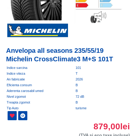
Anvelopa all seasons 235/55/19
Michelin CrossClimate3 M+S 101T
Indice sarcina
101
Indice viteza
T
An fabricatie
2026
Eficienta consum
B
Aderenta carosabil umed
B
Nivel zgomot
72 dB
Treapta zgomot
B
Tip Auto
turisme
879,00lei
(TVA si eco taxe incluse)