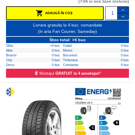
(TVA si eco taxe incluse)
ADAUGĂ ÎN COŞ
Livrare gratuita la 4 buc. comandate
(in aria Fan Courier, Sameday)
Stoc total: >4 buc
Sibiu:
>4 buc
Galati:
0 buc
Alba:
0 buc
Mures:
0 buc
Brasov:
0 buc
Bucuresti:
0 buc
Cluj:
0 buc
Timisoara:
0 buc
Deva:
0 buc
Constanta:
0 buc
Montajul
GRATUIT la 4 anvelope!
*