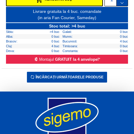
Livrare gratuita la 4 buc. comandate
(in aria Fan Courier, Sameday)
Stoc total: >4 buc
Sibiu:
>4 buc
Galati:
0 buc
Alba:
0 buc
Mures:
0 buc
Brasov:
0 buc
Bucuresti:
4 buc
Cluj:
4 buc
Timisoara:
0 buc
Deva:
0 buc
Constanta:
0 buc
Montajul
GRATUIT la 4 anvelope!
*
ÎNCĂRCAȚI URMĂTOARELE PRODUSE