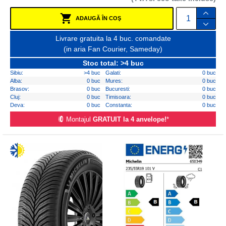
ADAUGĂ ÎN COŞ
Livrare gratuita la 4 buc. comandate
(in aria Fan Courier, Sameday)
Stoc total: >4 buc
Sibiu:
>4 buc
Galati:
0 buc
Alba:
0 buc
Mures:
0 buc
Brasov:
0 buc
Bucuresti:
0 buc
Cluj:
0 buc
Timisoara:
0 buc
Deva:
0 buc
Constanta:
0 buc
Montajul
GRATUIT la 4 anvelope!
*