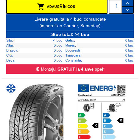
ADAUGĂ ÎN COŞ
Livrare gratuita la 4 buc. comandate
(in aria Fan Courier, Sameday)
Stoc total: >4 buc
Sibiu:
>4 buc
Galati:
0 buc
Alba:
0 buc
Mures:
0 buc
Brasov:
0 buc
Bucuresti:
0 buc
Cluj:
0 buc
Timisoara:
0 buc
Deva:
0 buc
Constanta:
0 buc
Montajul
GRATUIT la 4 anvelope!
*