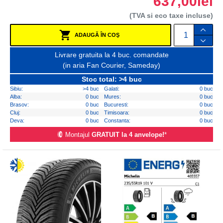
637,00lei
(TVA si eco taxe incluse)
ADAUGĂ ÎN COŞ
Livrare gratuita la 4 buc. comandate
(in aria Fan Courier, Sameday)
Stoc total: >4 buc
Sibiu:
>4 buc
Galati:
0 buc
Alba:
0 buc
Mures:
0 buc
Brasov:
0 buc
Bucuresti:
0 buc
Cluj:
0 buc
Timisoara:
0 buc
Deva:
0 buc
Constanta:
0 buc
Montajul
GRATUIT la 4 anvelope!
*