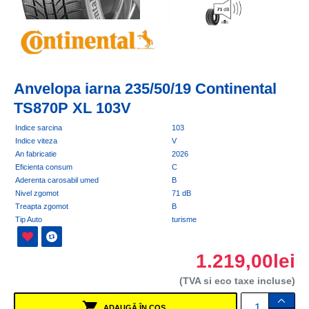
Anvelopa iarna 235/50/19 Continental
TS870P XL 103V
Indice sarcina
103
Indice viteza
V
An fabricatie
2026
Eficienta consum
C
Aderenta carosabil umed
B
Nivel zgomot
71 dB
Treapta zgomot
B
Tip Auto
turisme
1.219,00lei
(TVA si eco taxe incluse)
ADAUGĂ ÎN COŞ