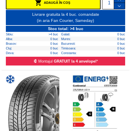
ADAUGĂ ÎN COŞ
Livrare gratuita la 4 buc. comandate
(in aria Fan Courier, Sameday)
Stoc total: >4 buc
Sibiu:
>4 buc
Galati:
0 buc
Alba:
0 buc
Mures:
0 buc
Brasov:
0 buc
Bucuresti:
0 buc
Cluj:
0 buc
Timisoara:
0 buc
Deva:
0 buc
Constanta:
0 buc
Montajul
GRATUIT la 4 anvelope!
*