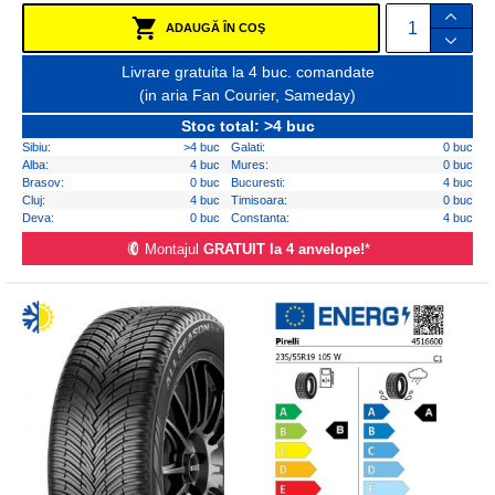
ADAUGĂ ÎN COŞ
Livrare gratuita la 4 buc. comandate
(in aria Fan Courier, Sameday)
Stoc total: >4 buc
Sibiu:
>4 buc
Galati:
0 buc
Alba:
4 buc
Mures:
0 buc
Brasov:
0 buc
Bucuresti:
4 buc
Cluj:
4 buc
Timisoara:
0 buc
Deva:
0 buc
Constanta:
4 buc
Montajul
GRATUIT la 4 anvelope!
*