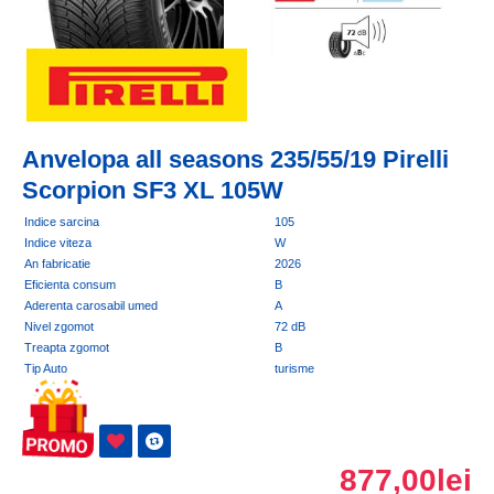
Anvelopa all seasons 235/55/19 Pirelli
Scorpion SF3 XL 105W
Indice sarcina
105
Indice viteza
W
An fabricatie
2026
Eficienta consum
B
Aderenta carosabil umed
A
Nivel zgomot
72 dB
Treapta zgomot
B
Tip Auto
turisme
877,00lei