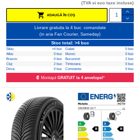
(TVA si eco taxe incluse)
ADAUGĂ ÎN COŞ
Livrare gratuita la 4 buc. comandate
(in aria Fan Courier, Sameday)
Stoc total: >4 buc
Sibiu:
>4 buc
Galati:
0 buc
Alba:
0 buc
Mures:
0 buc
Brasov:
0 buc
Bucuresti:
2 buc
Cluj:
2 buc
Timisoara:
0 buc
Deva:
0 buc
Constanta:
0 buc
Montajul
GRATUIT la 4 anvelope!
*