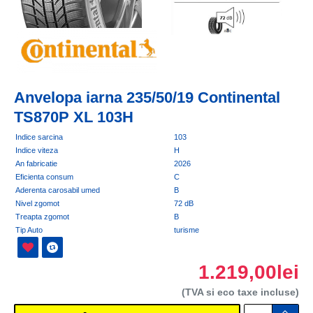
Anvelopa iarna 235/50/19 Continental
TS870P XL 103H
Indice sarcina
103
Indice viteza
H
An fabricatie
2026
Eficienta consum
C
Aderenta carosabil umed
B
Nivel zgomot
72 dB
Treapta zgomot
B
Tip Auto
turisme
1.219,00lei
(TVA si eco taxe incluse)