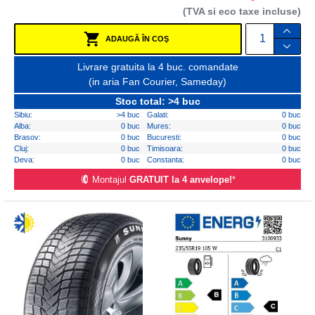
(TVA si eco taxe incluse)
ADAUGĂ ÎN COŞ
Livrare gratuita la 4 buc. comandate
(in aria Fan Courier, Sameday)
Stoc total: >4 buc
Sibiu:
>4 buc
Galati:
0 buc
Alba:
0 buc
Mures:
0 buc
Brasov:
0 buc
Bucuresti:
0 buc
Cluj:
0 buc
Timisoara:
0 buc
Deva:
0 buc
Constanta:
0 buc
Montajul
GRATUIT la 4 anvelope!
*