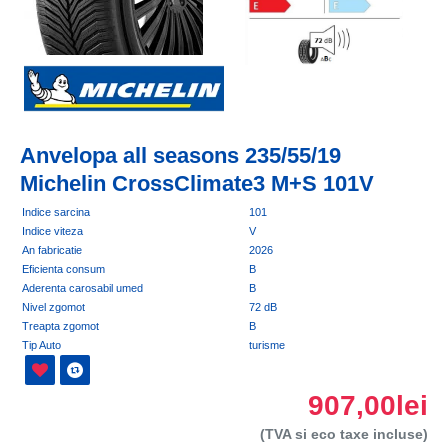
Anvelopa all seasons 235/55/19
Michelin CrossClimate3 M+S 101V
Indice sarcina
101
Indice viteza
V
An fabricatie
2026
Eficienta consum
B
Aderenta carosabil umed
B
Nivel zgomot
72 dB
Treapta zgomot
B
Tip Auto
turisme
907,00lei
(TVA si eco taxe incluse)