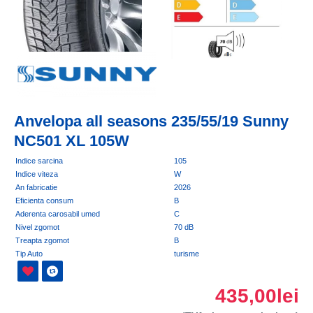
Anvelopa all seasons 235/55/19 Sunny
NC501 XL 105W
Indice sarcina
105
Indice viteza
W
An fabricatie
2026
Eficienta consum
B
Aderenta carosabil umed
C
Nivel zgomot
70 dB
Treapta zgomot
B
Tip Auto
turisme
435,00lei