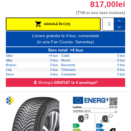
817,00lei
(TVA si eco taxe incluse)
ADAUGĂ ÎN COŞ
Livrare gratuita la 4 buc. comandate
(in aria Fan Courier, Sameday)
Stoc total: >4 buc
Sibiu:
>4 buc
Galati:
0 buc
Alba:
0 buc
Mures:
0 buc
Brasov:
0 buc
Bucuresti:
0 buc
Cluj:
0 buc
Timisoara:
0 buc
Deva:
0 buc
Constanta:
0 buc
Montajul
GRATUIT la 4 anvelope!
*