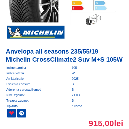
Anvelopa all seasons 235/55/19
Michelin CrossClimate2 Suv M+S 105W
Indice sarcina
105
Indice viteza
W
An fabricatie
2025
Eficienta consum
B
Aderenta carosabil umed
B
Nivel zgomot
71 dB
Treapta zgomot
B
Tip Auto
turisme
915,00lei