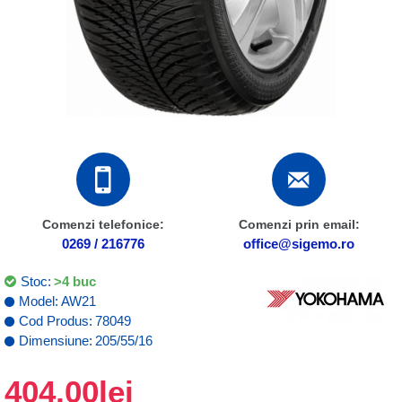
Comenzi telefonice:
Comenzi prin email:
0269 / 216776
office@sigemo.ro
Stoc:
>4 buc
Model:
AW21
Cod Produs:
78049
Dimensiune:
205/55/16
404,00lei