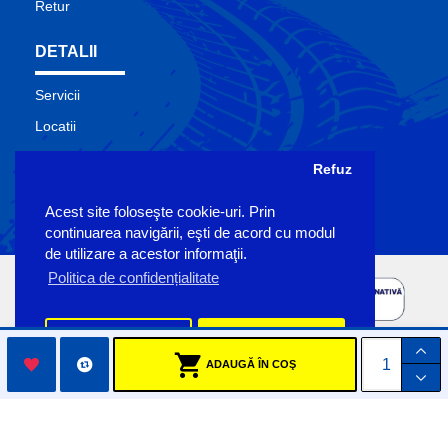
Retur
DETALII
Servicii
Locatii
Contact
Refuz
Site Map
Acest site foloseşte cookie-uri. Prin
Producatori
continuarea navigării, eşti de acord cu modul
de utilizare a acestor informaţii.
Politica de confidențialitate
Preferinte
Accept
ADAUGĂ ÎN COŞ
Copyright Sigemo © 2023
by Pronet Design