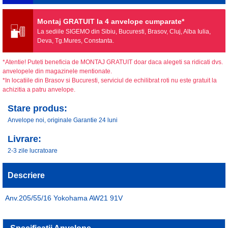
Montaj GRATUIT la 4 anvelope cumparate*
La sediile SIGEMO din Sibiu, Bucuresti, Brasov, Cluj, Alba Iulia,
Deva, Tg.Mures, Constanta.
*Atentie! Puteti beneficia de MONTAJ GRATUIT doar daca alegeti sa ridicati dvs.
anvelopele din magazinele mentionate.
*In locatiile din Brasov si Bucuresti, serviciul de echilibrat roti nu este gratuit la
achizitia a patru anvelope.
Stare produs:
Anvelope noi, originale Garantie 24 luni
Livrare:
2-3 zile lucratoare
Descriere
Anv.205/55/16 Yokohama AW21 91V