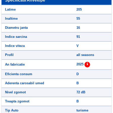
Specificatii Anvelope
Latime
205
Inaltime
55
Diametru janta
16
Indice sarcina
91
Indice viteza
V
Profil
all seasons
2025
An fabricatie
Eficienta consum
D
Aderenta carosabil umed
B
Nivel zgomot
72 dB
Treapta zgomot
B
Tip Auto
turisme