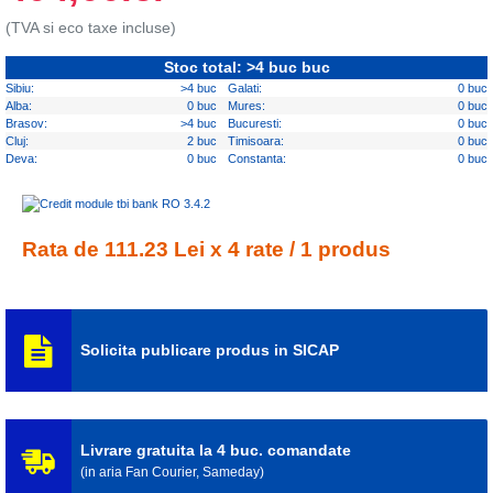
(TVA si eco taxe incluse)
Stoc total: >4 buc buc
Sibiu:
>4 buc
Galati:
0 buc
Alba:
0 buc
Mures:
0 buc
Brasov:
>4 buc
Bucuresti:
0 buc
Cluj:
2 buc
Timisoara:
0 buc
Deva:
0 buc
Constanta:
0 buc
Rata de 111.23 Lei x 4 rate / 1 produs
Solicita publicare produs in SICAP
Livrare gratuita la 4 buc. comandate
(in aria Fan Courier, Sameday)