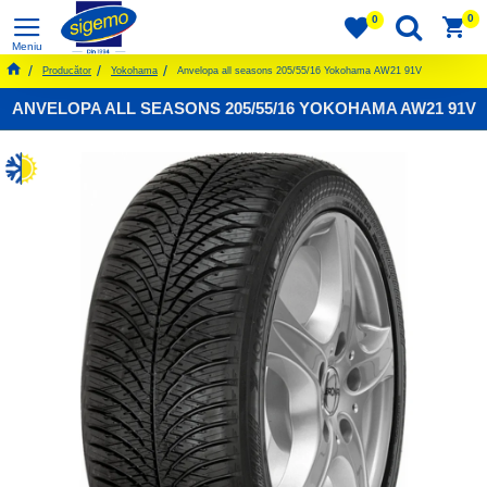
0
0
Producător
Yokohama
Anvelopa all seasons 205/55/16 Yokohama AW21 91V
ANVELOPA ALL SEASONS 205/55/16 YOKOHAMA AW21 91V