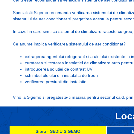
Cand este recomandat sa verificam sistemul de aer conditionat
Specialistii Sigemo recomanda verificarea sistemului de climatiz
sistemului de aer conditionat si pregatirea acestuia pentru sezo
In cazul in care simti ca sistemul de climatizare raceste cu greu
Ce anume implica verificarea sistemului de aer conditionat?
extragerea agentului refrigerant si a uleiului existente in i
curatarea si testarea instalatiei de climatizare auto pentru
introducerea solutiei de contrast UV
schimbul uleiului din instalatia de freon
verificarea presiunii din instalatie
Vino la Sigemo si pregateste-ti masina pentru sezonul cald, prin 
Loca
Sibiu - SEDIU SIGEMO