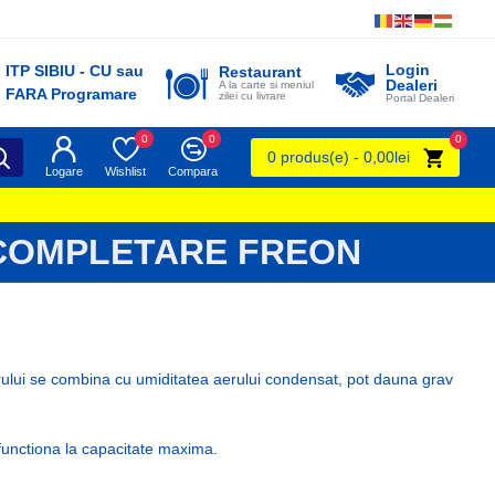
Login
ITP SIBIU - CU sau
Restaurant
Dealeri
A la carte si meniul
FARA Programare
zilei cu livrare
Portal Dealeri
0
0
0
0 produs(e) - 0,00lei
Logare
Wishlist
Compara
I COMPLETARE FREON
orului se combina cu umiditatea aerului condensat, pot dauna grav
i functiona la capacitate maxima.