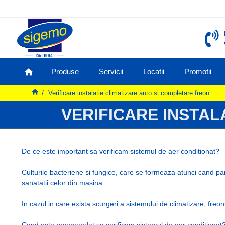
Produse
Servicii
Locatii
Promotii
Verificare instalatie climatizare auto si completare freon
VERIFICARE INSTAL
De ce este important sa verificam sistemul de aer conditionat?
Culturile bacteriene si fungice, care se formeaza atunci cand pa
sanatatii celor din masina.
In cazul in care exista scurgeri a sistemului de climatizare, freo