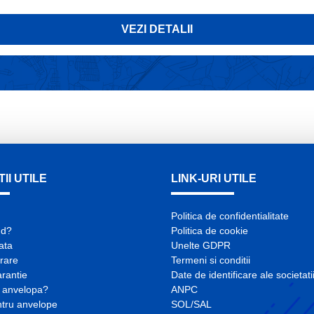
VEZI DETALII
II UTILE
LINK-URI UTILE
Politica de confidentialitate
nd?
Politica de cookie
lata
Unelte GDPR
vrare
Termeni si conditii
arantie
Date de identificare ale societati
 anvelopa?
ANPC
ntru anvelope
SOL/SAL