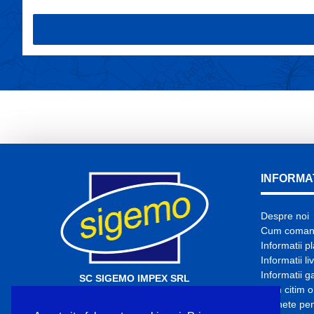
INFORMAT
Despre noi
Cum coma
Informatii p
Informatii li
Informatii g
SC SIGEMO IMPEX SRL
Cum citim o
CUI: RO6417962
Etichete pe
Nr. Înmatriculare: J1994001529329