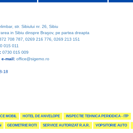
limbar, str. Sibiului nr. 26, Sibiu
rarea in Sibiu dinspre Braşov, pe partea dreapta
372 708 787
,
0269 216 776
,
0269 213 151
0 015 011
:
0730 015 009
 e-mail:
office@sigemo.ro
 8-18
CE MOBIL
HOTEL DE ANVELOPE
INSPECTIE TEHNICA PERIODICA - ITP
N
GEOMETRIE ROTI
SERVICE AUTORIZAT R.A.R.
VOPSITORIE AUTO