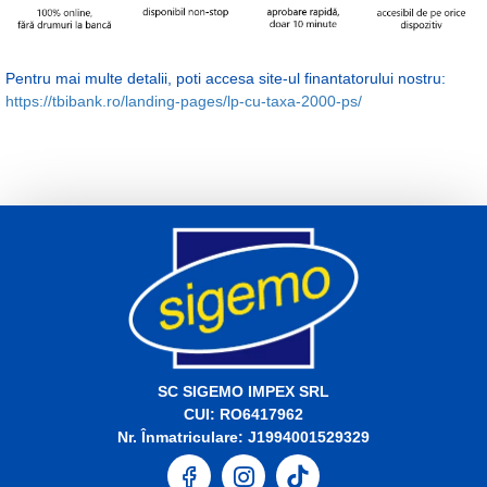
Pentru mai multe detalii, poti accesa site-ul finantatorului nostru:
https://tbibank.ro/landing-pages/lp-cu-taxa-2000-ps/
SC SIGEMO IMPEX SRL
CUI: RO6417962
Nr. Înmatriculare: J1994001529329