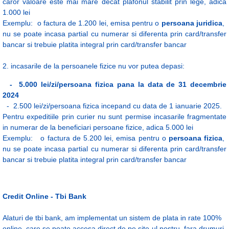
caror valoare este mai mare decat plafonul stabilit prin lege, adica
1.000 lei
Exemplu: o factura de 1.200 lei, emisa pentru o
persoana juridica
,
nu se poate incasa partial cu numerar si diferenta prin card/transfer
bancar si trebuie platita integral prin card/transfer bancar
2. incasarile de la persoanele fizice nu vor putea depasi:
- 5.000 lei/zi/persoana fizica pana la data de 31 decembrie
2024
- 2.500 lei/zi/persoana fizica incepand cu data de 1 ianuarie 2025.
Pentru expeditiile prin curier nu sunt permise incasarile fragmentate
in numerar de la beneficiari persoane fizice, adica 5.000 lei
Exemplu: o factura de 5.200 lei, emisa pentru o
persoana fizica
,
nu se poate incasa partial cu numerar si diferenta prin card/transfer
bancar si trebuie platita integral prin card/transfer bancar
Credit Online - Tbi Bank
Alaturi de tbi bank, am implementat un sistem de plata in rate 100%
online, care se poate accesa direct de pe site-ul nostru, fara drumuri