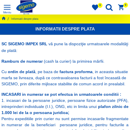
0
0
Informatii despre plata
INFORMATII DESPRE PLATA
SC SIGEMO IMPEX SRL
vă pune la dispoziţie urmatoarele modalităţi
de plată:
Ramburs de numerar
(cash la curier) la primirea mărfii.
Cu
ordin de plată
, pe baza de
factura proforma
, in aceasta situatie
marfa se livreaza, după ce contravaloarea facturii a fost încasată de
SIGEMO, prin diferite mijloace stabilite de comun acord in prealabil.
INCASARI in numerar se pot efectua in urmatoarele conditii :
1. incasari de la persoane juridice, persoane fizice autorizate (PFA),
intreprinderi individuale (I.I.), ONG, etc in limita unui
plafon zilnic de
1.000 lei de la o persoana juridica;
Pentru expeditiile prin curier nu sunt permise incasarile fragmentate
in numerar de la beneficiari persoane juridice, pentru facturile a