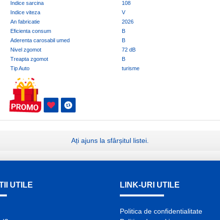
Indice sarcina
108
Indice viteza
V
An fabricatie
2026
Eficienta consum
B
Aderenta carosabil umed
B
Nivel zgomot
72 dB
Treapta zgomot
B
Tip Auto
turisme
Ați ajuns la sfârșitul listei.
II UTILE
LINK-URI UTILE
Politica de confidentialitate