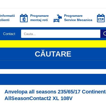
Informatii
Programare
Programare
clienti
montaj roti
Service Mecanica
Contact
CĂUTARE
Anvelopa all seasons 235/65/17 Continent
AllSeasonContact2 XL 108V