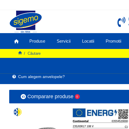
Produse
Servicii
Locatii
Promotii
Căutare
Cum alegem anvelopele?
Comparare produse
0