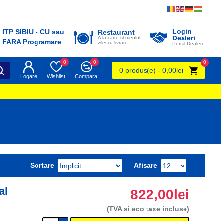
Login
ITP SIBIU - CU sau
Restaurant
Dealeri
A la carte si meniul
FARA Programare
zilei cu livrare
Portal Dealeri
0
0
0
0 produs(e) - 0,00lei
Logare
Wishlist
Compara
Sortare
Afisare
al
822,00lei
(TVA si eco taxe incluse)