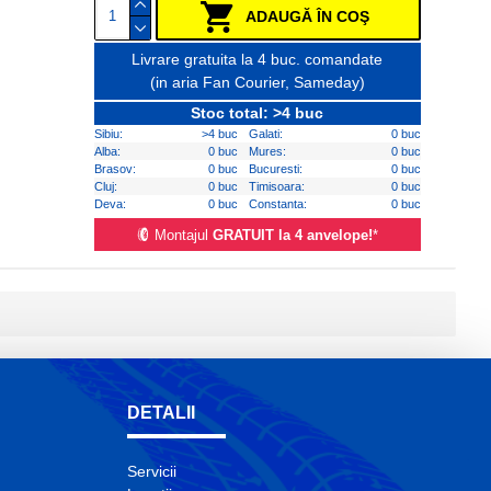
ADAUGĂ ÎN COŞ
Livrare gratuita la 4 buc. comandate
(in aria Fan Courier, Sameday)
Stoc total: >4 buc
Sibiu:
>4 buc
Galati:
0 buc
Alba:
0 buc
Mures:
0 buc
Brasov:
0 buc
Bucuresti:
0 buc
Cluj:
0 buc
Timisoara:
0 buc
Deva:
0 buc
Constanta:
0 buc
Montajul
GRATUIT la 4 anvelope!
*
DETALII
Servicii