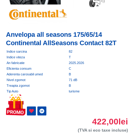
Anvelopa all seasons 175/65/14
Continental AllSeasons Contact 82T
Indice sarcina
82
Indice viteza
T
An fabricatie
2025.2026
Eficienta consum
C
Aderenta carosabil umed
B
Nivel zgomot
71 dB
Treapta zgomot
B
Tip Auto
turisme
422,00lei
(TVA si eco taxe incluse)