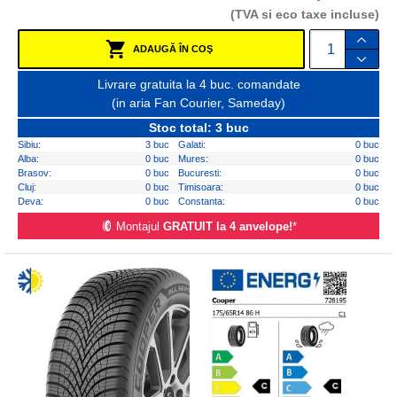
(TVA si eco taxe incluse)
ADAUGĂ ÎN COŞ
Livrare gratuita la 4 buc. comandate
(in aria Fan Courier, Sameday)
Stoc total: 3 buc
Sibiu:
3 buc
Galati:
0 buc
Alba:
0 buc
Mures:
0 buc
Brasov:
0 buc
Bucuresti:
0 buc
Cluj:
0 buc
Timisoara:
0 buc
Deva:
0 buc
Constanta:
0 buc
Montajul
GRATUIT la 4 anvelope!
*