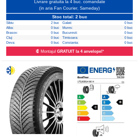
Livrare gratuita la 4 buc. comandate
(in aria Fan Courier, Sameday)
Stoc total: 2 buc
Sibiu:
2 buc
Galati:
0 buc
Alba:
0 buc
Mures:
0 buc
Brasov:
0 buc
Bucuresti:
0 buc
Cluj:
0 buc
Timisoara:
0 buc
Deva:
0 buc
Constanta:
0 buc
Montajul
GRATUIT la 4 anvelope!
*