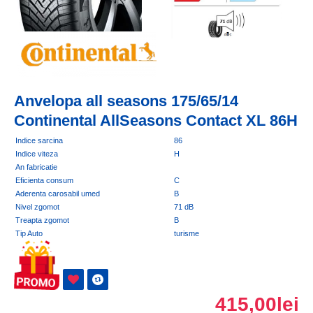
Anvelopa all seasons 175/65/14
Continental AllSeasons Contact XL 86H
Indice sarcina
86
Indice viteza
H
An fabricatie
Eficienta consum
C
Aderenta carosabil umed
B
Nivel zgomot
71 dB
Treapta zgomot
B
Tip Auto
turisme
415,00lei