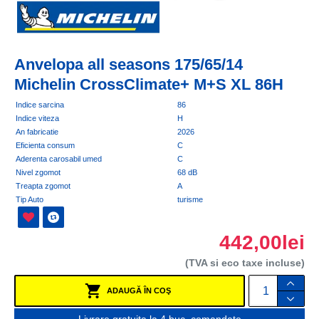
Anvelopa all seasons 175/65/14
Michelin CrossClimate+ M+S XL 86H
Indice sarcina
86
Indice viteza
H
An fabricatie
2026
Eficienta consum
C
Aderenta carosabil umed
C
Nivel zgomot
68 dB
Treapta zgomot
A
Tip Auto
turisme
442,00lei
(TVA si eco taxe incluse)
ADAUGĂ ÎN COŞ