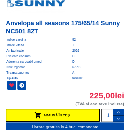
Anvelopa all seasons 175/65/14 Sunny
NC501 82T
Indice sarcina
82
Indice viteza
T
An fabricatie
2026
Eficienta consum
C
Aderenta carosabil umed
D
Nivel zgomot
67 dB
Treapta zgomot
A
Tip Auto
turisme
225,00lei
(TVA si eco taxe incluse)
ADAUGĂ ÎN COŞ
Livrare gratuita la 4 buc. comandate