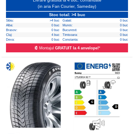
Livrare gratuita la 4 buc. comandate
(in aria Fan Courier, Sameday)
Stoc total: >4 buc
Sibiu:
>4 buc
Galati:
0 buc
Alba:
0 buc
Mures:
0 buc
Brasov:
0 buc
Bucuresti:
0 buc
Cluj:
4 buc
Timisoara:
0 buc
Deva:
0 buc
Constanta:
0 buc
Montajul
GRATUIT la 4 anvelope!
*