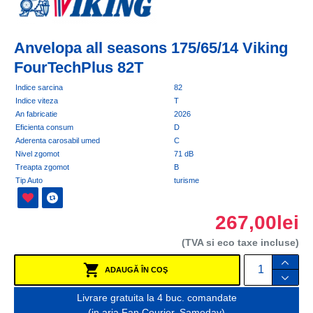
Anvelopa all seasons 175/65/14 Viking
FourTechPlus 82T
Indice sarcina
82
Indice viteza
T
An fabricatie
2026
Eficienta consum
D
Aderenta carosabil umed
C
Nivel zgomot
71 dB
Treapta zgomot
B
Tip Auto
turisme
267,00lei
(TVA si eco taxe incluse)
ADAUGĂ ÎN COŞ
Livrare gratuita la 4 buc. comandate
(in aria Fan Courier, Sameday)