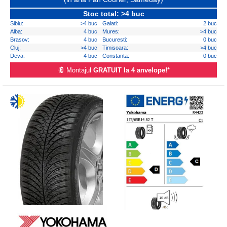
Stoc total: >4 buc
Sibiu:
>4 buc
Galati:
2 buc
Alba:
4 buc
Mures:
>4 buc
Brasov:
4 buc
Bucuresti:
0 buc
Cluj:
>4 buc
Timisoara:
>4 buc
Deva:
4 buc
Constanta:
0 buc
Montajul
GRATUIT la 4 anvelope!
*