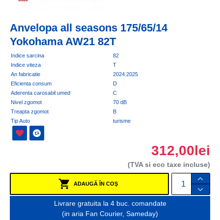
Anvelopa all seasons 175/65/14
Yokohama AW21 82T
Indice sarcina
82
Indice viteza
T
An fabricatie
2024.2025
Eficienta consum
D
Aderenta carosabil umed
C
Nivel zgomot
70 dB
Treapta zgomot
B
Tip Auto
turisme
312,00lei
(TVA si eco taxe incluse)
ADAUGĂ ÎN COŞ
Livrare gratuita la 4 buc. comandate
(in aria Fan Courier, Sameday)