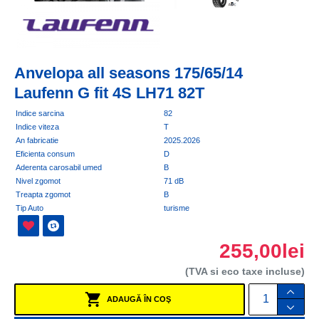
Anvelopa all seasons 175/65/14
Laufenn G fit 4S LH71 82T
Indice sarcina
82
Indice viteza
T
An fabricatie
2025.2026
Eficienta consum
D
Aderenta carosabil umed
B
Nivel zgomot
71 dB
Treapta zgomot
B
Tip Auto
turisme
255,00lei
(TVA si eco taxe incluse)
ADAUGĂ ÎN COŞ