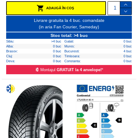
ADAUGĂ ÎN COŞ
Livrare gratuita la 4 buc. comandate
(in aria Fan Courier, Sameday)
Stoc total: >4 buc
Sibiu:
>4 buc
Galati:
0 buc
Alba:
0 buc
Mures:
0 buc
Brasov:
0 buc
Bucuresti:
4 buc
Cluj:
0 buc
Timisoara:
0 buc
Deva:
0 buc
Constanta:
0 buc
Montajul
GRATUIT la 4 anvelope!
*