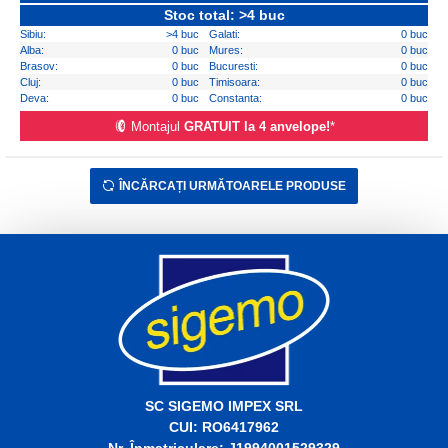
Stoc total: >4 buc
Sibiu:
>4 buc
Galati:
0 buc
Alba:
0 buc
Mures:
0 buc
Brasov:
0 buc
Bucuresti:
0 buc
Cluj:
0 buc
Timisoara:
0 buc
Deva:
0 buc
Constanta:
0 buc
Montajul
GRATUIT la 4 anvelope!
*
ÎNCĂRCAȚI URMĂTOARELE PRODUSE
SC SIGEMO IMPEX SRL
CUI: RO6417962
Nr. Înmatriculare: J1994001529329