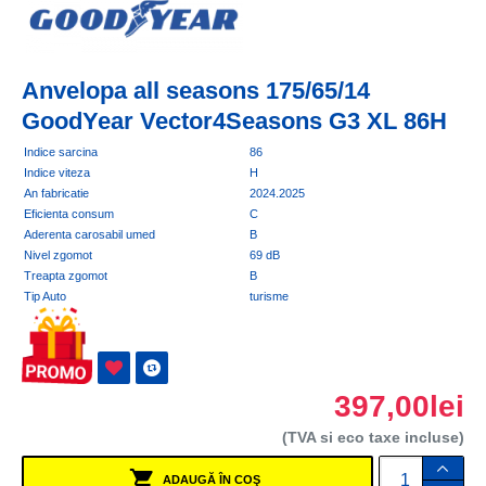
Anvelopa all seasons 175/65/14
GoodYear Vector4Seasons G3 XL 86H
Indice sarcina
86
Indice viteza
H
An fabricatie
2024.2025
Eficienta consum
C
Aderenta carosabil umed
B
Nivel zgomot
69 dB
Treapta zgomot
B
Tip Auto
turisme
397,00lei
(TVA si eco taxe incluse)
ADAUGĂ ÎN COŞ