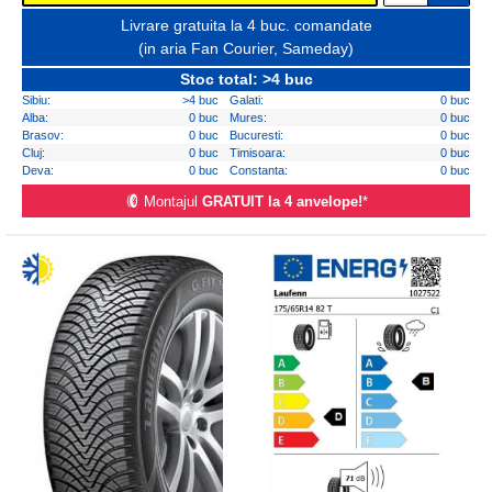
Livrare gratuita la 4 buc. comandate
(in aria Fan Courier, Sameday)
Stoc total: >4 buc
Sibiu:
>4 buc
Galati:
0 buc
Alba:
0 buc
Mures:
0 buc
Brasov:
0 buc
Bucuresti:
0 buc
Cluj:
0 buc
Timisoara:
0 buc
Deva:
0 buc
Constanta:
0 buc
Montajul
GRATUIT la 4 anvelope!
*