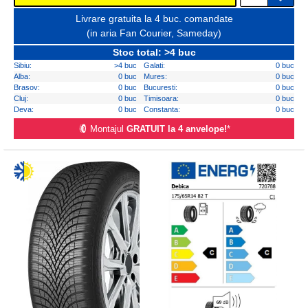
Livrare gratuita la 4 buc. comandate
(in aria Fan Courier, Sameday)
Stoc total: >4 buc
Sibiu:
>4 buc
Galati:
0 buc
Alba:
0 buc
Mures:
0 buc
Brasov:
0 buc
Bucuresti:
0 buc
Cluj:
0 buc
Timisoara:
0 buc
Deva:
0 buc
Constanta:
0 buc
Montajul
GRATUIT la 4 anvelope!
*