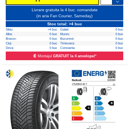
Livrare gratuita la 4 buc. comandate
(in aria Fan Courier, Sameday)
Stoc total: >4 buc
Sibiu:
>4 buc
Galati:
0 buc
Alba:
0 buc
Mures:
0 buc
Brasov:
0 buc
Bucuresti:
0 buc
Cluj:
0 buc
Timisoara:
0 buc
Deva:
0 buc
Constanta:
0 buc
Montajul
GRATUIT la 4 anvelope!
*