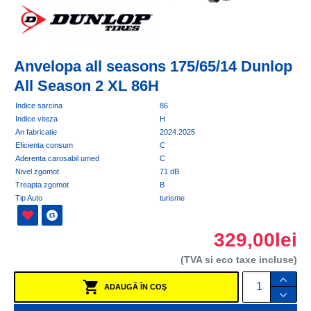
Anvelopa all seasons 175/65/14 Dunlop
All Season 2 XL 86H
Indice sarcina
86
Indice viteza
H
An fabricatie
2024.2025
Eficienta consum
C
Aderenta carosabil umed
C
Nivel zgomot
71 dB
Treapta zgomot
B
Tip Auto
turisme
329,00lei
(TVA si eco taxe incluse)
ADAUGĂ ÎN COŞ