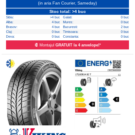
(in aria Fan Courier, Sameday)
Stoc total: >4 buc
Sibiu:
>4 buc
Galati:
0 buc
Alba:
4 buc
Mures:
0 buc
Brasov:
4 buc
Bucuresti:
2 buc
Cluj:
0 buc
Timisoara:
0 buc
Deva:
0 buc
Constanta:
0 buc
Montajul
GRATUIT la 4 anvelope!
*