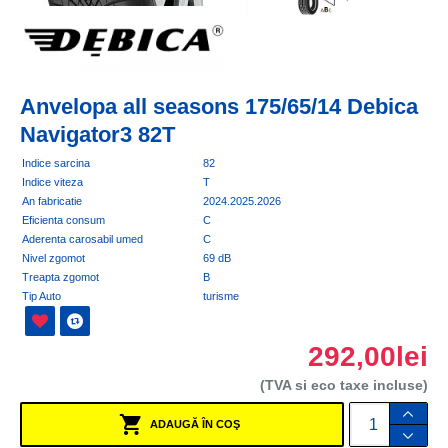
Anvelopa all seasons 175/65/14 Debica
Navigator3 82T
Indice sarcina
82
Indice viteza
T
An fabricatie
2024.2025.2026
Eficienta consum
C
Aderenta carosabil umed
C
Nivel zgomot
69 dB
Treapta zgomot
B
Tip Auto
turisme
292,00lei
(TVA si eco taxe incluse)
ADAUGĂ ÎN COŞ