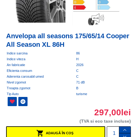
Anvelopa all seasons 175/65/14 Cooper
All Season XL 86H
Indice sarcina
86
Indice viteza
H
An fabricatie
2026
Eficienta consum
C
Aderenta carosabil umed
C
Nivel zgomot
71 dB
Treapta zgomot
B
Tip Auto
turisme
297,00lei
(TVA si eco taxe incluse)
ADAUGĂ ÎN COŞ