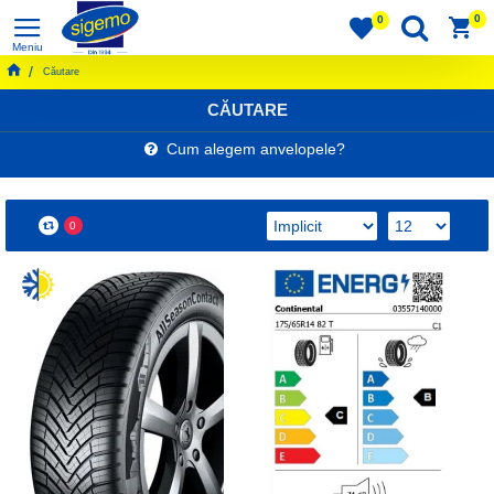
0
0
Căutare
CĂUTARE
Cum alegem anvelopele?
0