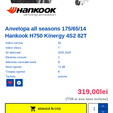
Anvelopa all seasons 175/65/14
Hankook H750 Kinergy 4S2 82T
Indice sarcina
82
Indice viteza
T
An fabricatie
2025.2026
Eficienta consum
C
Aderenta carosabil umed
B
Nivel zgomot
71 dB
Treapta zgomot
B
Tip Auto
turisme
319,00lei
(TVA si eco taxe incluse)
ADAUGĂ ÎN COŞ