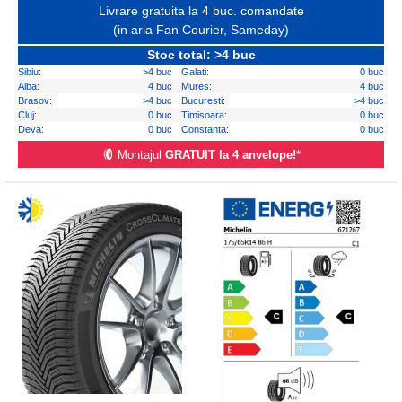
Livrare gratuita la 4 buc. comandate
(in aria Fan Courier, Sameday)
Stoc total: >4 buc
Sibiu:
>4 buc
Galati:
0 buc
Alba:
4 buc
Mures:
4 buc
Brasov:
>4 buc
Bucuresti:
>4 buc
Cluj:
0 buc
Timisoara:
0 buc
Deva:
0 buc
Constanta:
0 buc
Montajul
GRATUIT la 4 anvelope!
*