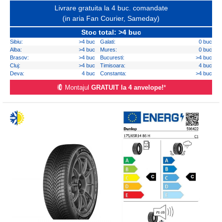
Livrare gratuita la 4 buc. comandate
(in aria Fan Courier, Sameday)
Stoc total: >4 buc
Sibiu:
>4 buc
Galati:
0 buc
Alba:
>4 buc
Mures:
0 buc
Brasov:
>4 buc
Bucuresti:
>4 buc
Cluj:
>4 buc
Timisoara:
4 buc
Deva:
4 buc
Constanta:
>4 buc
Montajul
GRATUIT la 4 anvelope!
*