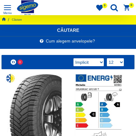
0
0
Căutare
CĂUTARE
Cum alegem anvelopele?
0