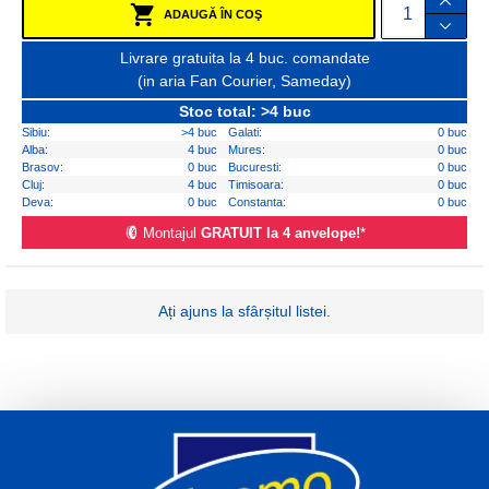
ADAUGĂ ÎN COŞ
Livrare gratuita la 4 buc. comandate
(in aria Fan Courier, Sameday)
Stoc total: >4 buc
Sibiu:
>4 buc
Galati:
0 buc
Alba:
4 buc
Mures:
0 buc
Brasov:
0 buc
Bucuresti:
0 buc
Cluj:
4 buc
Timisoara:
0 buc
Deva:
0 buc
Constanta:
0 buc
Montajul
GRATUIT la 4 anvelope!
*
Ați ajuns la sfârșitul listei.