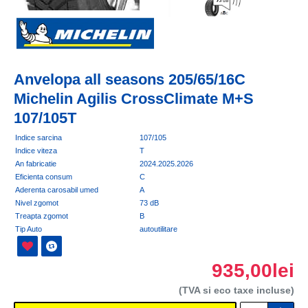
Anvelopa all seasons 205/65/16C
Michelin Agilis CrossClimate M+S
107/105T
Indice sarcina
107/105
Indice viteza
T
An fabricatie
2024.2025.2026
Eficienta consum
C
Aderenta carosabil umed
A
Nivel zgomot
73 dB
Treapta zgomot
B
Tip Auto
autoutilitare
935,00lei
(TVA si eco taxe incluse)