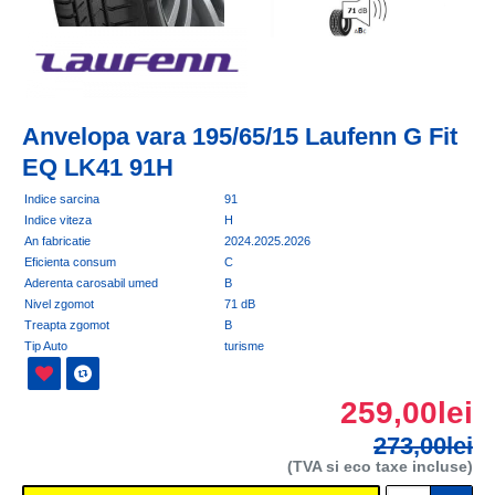
Anvelopa vara 195/65/15 Laufenn G Fit
EQ LK41 91H
Indice sarcina
91
Indice viteza
H
An fabricatie
2024.2025.2026
Eficienta consum
C
Aderenta carosabil umed
B
Nivel zgomot
71 dB
Treapta zgomot
B
Tip Auto
turisme
259,00lei
273,00lei
(TVA si eco taxe incluse)