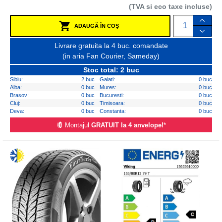
(TVA si eco taxe incluse)
ADAUGĂ ÎN COŞ
Livrare gratuita la 4 buc. comandate
(in aria Fan Courier, Sameday)
Stoc total: 2 buc
Sibiu:
2 buc
Galati:
0 buc
Alba:
0 buc
Mures:
0 buc
Brasov:
0 buc
Bucuresti:
0 buc
Cluj:
0 buc
Timisoara:
0 buc
Deva:
0 buc
Constanta:
0 buc
Montajul
GRATUIT la 4 anvelope!
*