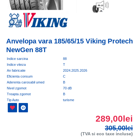
Anvelopa vara 185/65/15 Viking Protech
NewGen 88T
Indice sarcina
88
Indice viteza
T
An fabricatie
2024.2025.2026
Eficienta consum
C
Aderenta carosabil umed
B
Nivel zgomot
70 dB
Treapta zgomot
B
Tip Auto
turisme
289,00lei
305,00lei
(TVA si eco taxe incluse)