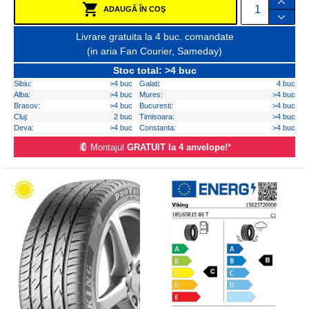
ADAUGĂ ÎN COŞ
Livrare gratuita la 4 buc. comandate
(in aria Fan Courier, Sameday)
Stoc total: >4 buc
Sibiu:
>4 buc
Galati:
4 buc
Alba:
>4 buc
Mures:
>4 buc
Brasov:
>4 buc
Bucuresti:
>4 buc
Cluj:
2 buc
Timisoara:
>4 buc
Deva:
>4 buc
Constanta:
>4 buc
Montajul
GRATUIT la 4 anvelope!
*