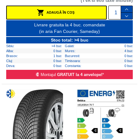
(TVA si eco taxe incluse)
ADAUGĂ ÎN COŞ
Livrare gratuita la 4 buc. comandate
(in aria Fan Courier, Sameday)
Stoc total: >4 buc
Sibiu:
>4 buc
Galati:
0 buc
Alba:
0 buc
Mures:
4 buc
Brasov:
1 buc
Bucuresti:
0 buc
Cluj:
0 buc
Timisoara:
0 buc
Deva:
0 buc
Constanta:
0 buc
Montajul
GRATUIT la 4 anvelope!
*