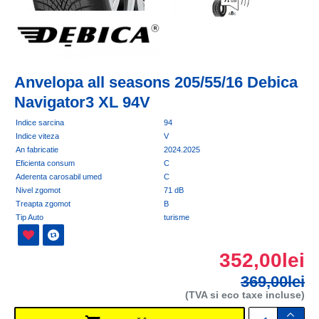
Anvelopa all seasons 205/55/16 Debica
Navigator3 XL 94V
Indice sarcina
94
Indice viteza
V
An fabricatie
2024.2025
Eficienta consum
C
Aderenta carosabil umed
C
Nivel zgomot
71 dB
Treapta zgomot
B
Tip Auto
turisme
352,00lei
369,00lei
(TVA si eco taxe incluse)