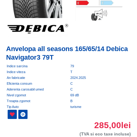
Anvelopa all seasons 165/65/14 Debica
Navigator3 79T
Indice sarcina
79
Indice viteza
T
An fabricatie
2024.2025
Eficienta consum
C
Aderenta carosabil umed
C
Nivel zgomot
69 dB
Treapta zgomot
B
Tip Auto
turisme
285,00lei
(TVA si eco taxe incluse)