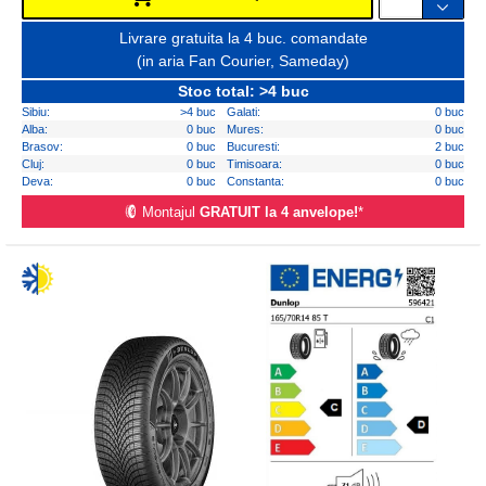
Livrare gratuita la 4 buc. comandate
(in aria Fan Courier, Sameday)
Stoc total: >4 buc
Sibiu:
>4 buc
Galati:
0 buc
Alba:
0 buc
Mures:
0 buc
Brasov:
0 buc
Bucuresti:
2 buc
Cluj:
0 buc
Timisoara:
0 buc
Deva:
0 buc
Constanta:
0 buc
Montajul
GRATUIT la 4 anvelope!
*