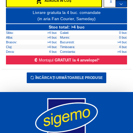
ADAUGĂ ÎN COŞ
Livrare gratuita la 4 buc. comandate
(in aria Fan Courier, Sameday)
Stoc total: >4 buc
Sibiu:
>4 buc
Galati:
0 buc
Alba:
>4 buc
Mures:
0 buc
Brasov:
>4 buc
Bucuresti:
>4 buc
Cluj:
>4 buc
Timisoara:
4 buc
Deva:
4 buc
Constanta:
>4 buc
Montajul
GRATUIT la 4 anvelope!
*
ÎNCĂRCAȚI URMĂTOARELE PRODUSE