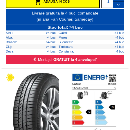
ADAUGĂ ÎN COŞ
Livrare gratuita la 4 buc. comandate
(in aria Fan Courier, Sameday)
Stoc total: >4 buc
Sibiu:
>4 buc
Galati:
>4 buc
Alba:
>4 buc
Mures:
>4 buc
Brasov:
>4 buc
Bucuresti:
>4 buc
Cluj:
>4 buc
Timisoara:
>4 buc
Deva:
>4 buc
Constanta:
>4 buc
Montajul
GRATUIT la 4 anvelope!
*