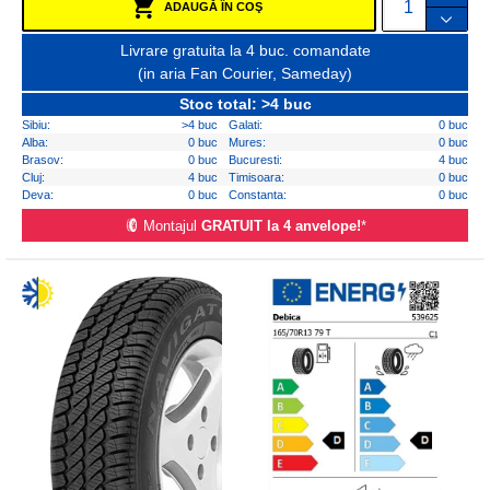
ADAUGĂ ÎN COŞ
Livrare gratuita la 4 buc. comandate
(in aria Fan Courier, Sameday)
Stoc total: >4 buc
Sibiu:
>4 buc
Galati:
0 buc
Alba:
0 buc
Mures:
0 buc
Brasov:
0 buc
Bucuresti:
4 buc
Cluj:
4 buc
Timisoara:
0 buc
Deva:
0 buc
Constanta:
0 buc
Montajul
GRATUIT la 4 anvelope!
*