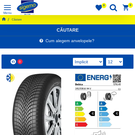
0
0
Căutare
CĂUTARE
Cum alegem anvelopele?
0