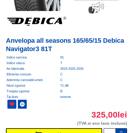
Anvelopa all seasons 165/65/15 Debica
Navigator3 81T
Indice sarcina
81
Indice viteza
T
An fabricatie
2024.2025.2026
Eficienta consum
C
Aderenta carosabil umed
C
Nivel zgomot
71 dB
Treapta zgomot
B
Tip Auto
turisme
325,00lei
(TVA si eco taxe incluse)