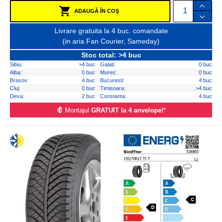
ADAUGĂ ÎN COŞ
Livrare gratuita la 4 buc. comandate
(in aria Fan Courier, Sameday)
Stoc total: >4 buc
Sibiu:
>4 buc
Galati:
0 buc
Alba:
0 buc
Mures:
0 buc
Brasov:
4 buc
Bucuresti:
4 buc
Cluj:
0 buc
Timisoara:
>4 buc
Deva:
2 buc
Constanta:
4 buc
Montajul
GRATUIT la 4 anvelope!
*