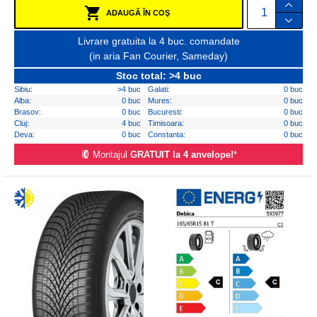
ADAUGĂ ÎN COŞ
Livrare gratuita la 4 buc. comandate
(in aria Fan Courier, Sameday)
Stoc total: >4 buc
Sibiu:
>4 buc
Galati:
0 buc
Alba:
0 buc
Mures:
0 buc
Brasov:
0 buc
Bucuresti:
0 buc
Cluj:
4 buc
Timisoara:
0 buc
Deva:
0 buc
Constanta:
0 buc
Montajul
GRATUIT la 4 anvelope!
*