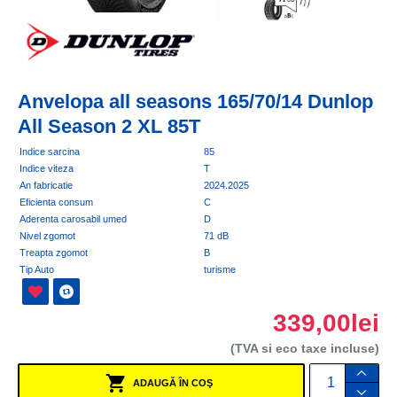
Anvelopa all seasons 165/70/14 Dunlop
All Season 2 XL 85T
Indice sarcina
85
Indice viteza
T
An fabricatie
2024.2025
Eficienta consum
C
Aderenta carosabil umed
D
Nivel zgomot
71 dB
Treapta zgomot
B
Tip Auto
turisme
339,00lei
(TVA si eco taxe incluse)
ADAUGĂ ÎN COŞ