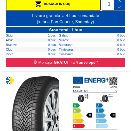
ADAUGĂ ÎN COŞ
Livrare gratuita la 4 buc. comandate
(in aria Fan Courier, Sameday)
Stoc total: 1 buc
Sibiu:
1 buc
Galati:
0 buc
Alba:
0 buc
Mures:
0 buc
Brasov:
0 buc
Bucuresti:
0 buc
Cluj:
0 buc
Timisoara:
0 buc
Deva:
0 buc
Constanta:
0 buc
Montajul
GRATUIT la 4 anvelope!
*