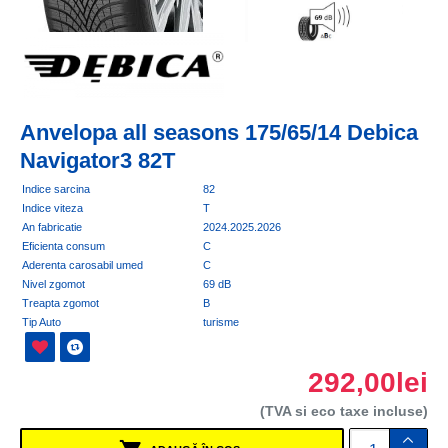
Anvelopa all seasons 175/65/14 Debica
Navigator3 82T
Indice sarcina
82
Indice viteza
T
An fabricatie
2024.2025.2026
Eficienta consum
C
Aderenta carosabil umed
C
Nivel zgomot
69 dB
Treapta zgomot
B
Tip Auto
turisme
292,00lei
(TVA si eco taxe incluse)