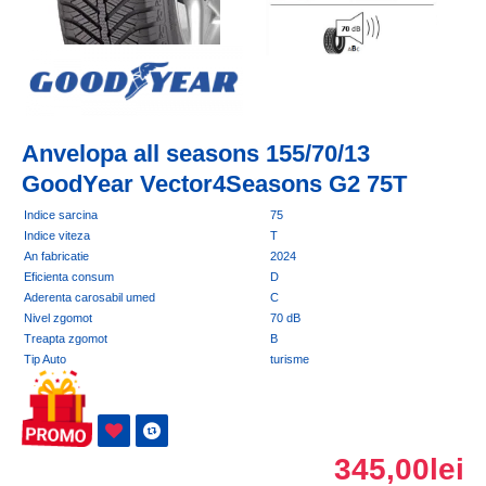
Anvelopa all seasons 155/70/13
GoodYear Vector4Seasons G2 75T
Indice sarcina
75
Indice viteza
T
An fabricatie
2024
Eficienta consum
D
Aderenta carosabil umed
C
Nivel zgomot
70 dB
Treapta zgomot
B
Tip Auto
turisme
345,00lei