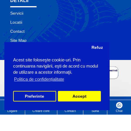
DETALII
Servicii
Locatii
Contact
Site Map
Refuz
Producatori
Acest site foloseşte cookie-uri. Prin
continuarea navigării, eşti de acord cu modul
de utilizare a acestor informaţii.
Politica de confidențialitate
Preferinte
Accept
Copyright Sigemo © 2023
by Pronet Design
Logare
Creare cont
Contact
Suna
Chat