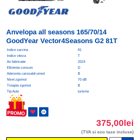
Anvelopa all seasons 165/70/14
GoodYear Vector4Seasons G2 81T
Indice sarcina
81
Indice viteza
T
An fabricatie
2024
Eficienta consum
D
Aderenta carosabil umed
B
Nivel zgomot
70 dB
Treapta zgomot
B
Tip Auto
turisme
375,00lei
(TVA si eco taxe incluse)