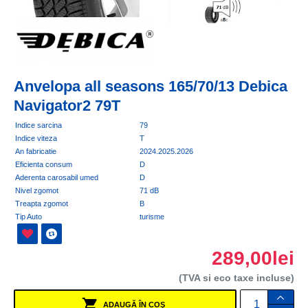
Anvelopa all seasons 165/70/13 Debica
Navigator2 79T
Indice sarcina
79
Indice viteza
T
An fabricatie
2024.2025.2026
Eficienta consum
D
Aderenta carosabil umed
D
Nivel zgomot
71 dB
Treapta zgomot
B
Tip Auto
turisme
289,00lei
(TVA si eco taxe incluse)
ADAUGĂ ÎN COŞ