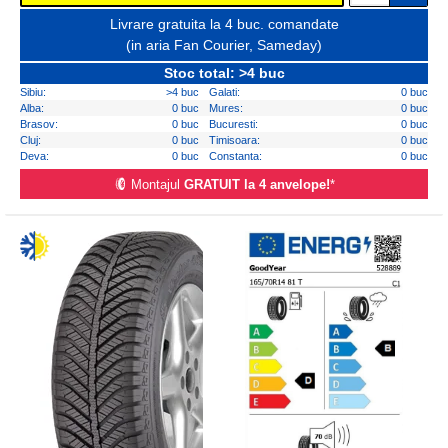
Livrare gratuita la 4 buc. comandate
(in aria Fan Courier, Sameday)
Stoc total: >4 buc
Sibiu:
>4 buc
Galati:
0 buc
Alba:
0 buc
Mures:
0 buc
Brasov:
0 buc
Bucuresti:
0 buc
Cluj:
0 buc
Timisoara:
0 buc
Deva:
0 buc
Constanta:
0 buc
Montajul
GRATUIT la 4 anvelope!
*