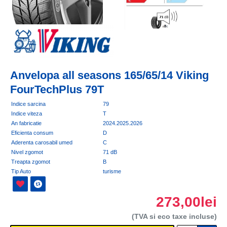
Anvelopa all seasons 165/65/14 Viking
FourTechPlus 79T
Indice sarcina
79
Indice viteza
T
An fabricatie
2024.2025.2026
Eficienta consum
D
Aderenta carosabil umed
C
Nivel zgomot
71 dB
Treapta zgomot
B
Tip Auto
turisme
273,00lei
(TVA si eco taxe incluse)