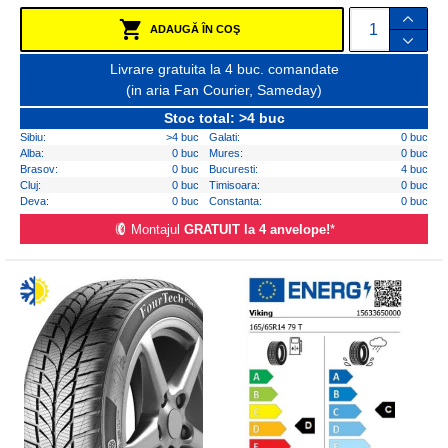
ADAUGĂ ÎN COŞ
Livrare gratuita la 4 buc. comandate
(in aria Fan Courier, Sameday)
Stoc total: >4 buc
Sibiu:
>4 buc
Galati:
0 buc
Alba:
0 buc
Mures:
0 buc
Brasov:
0 buc
Bucuresti:
4 buc
Cluj:
0 buc
Timisoara:
0 buc
Deva:
0 buc
Constanta:
0 buc
Montajul
GRATUIT la 4 anvelope!
*