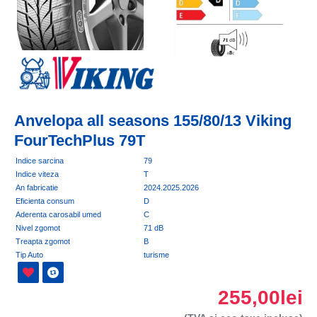
Anvelopa all seasons 155/80/13 Viking
FourTechPlus 79T
Indice sarcina
79
Indice viteza
T
An fabricatie
2024.2025.2026
Eficienta consum
D
Aderenta carosabil umed
C
Nivel zgomot
71 dB
Treapta zgomot
B
Tip Auto
turisme
255,00lei