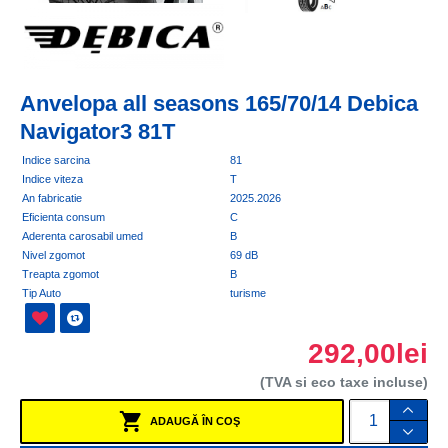
Anvelopa all seasons 165/70/14 Debica
Navigator3 81T
Indice sarcina
81
Indice viteza
T
An fabricatie
2025.2026
Eficienta consum
C
Aderenta carosabil umed
B
Nivel zgomot
69 dB
Treapta zgomot
B
Tip Auto
turisme
292,00lei
(TVA si eco taxe incluse)
ADAUGĂ ÎN COŞ