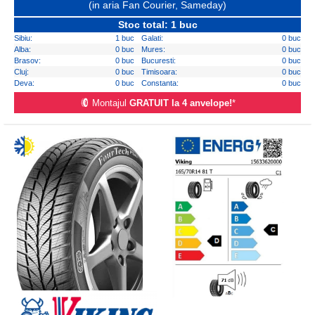
(in aria Fan Courier, Sameday)
Stoc total: 1 buc
Sibiu:
1 buc
Galati:
0 buc
Alba:
0 buc
Mures:
0 buc
Brasov:
0 buc
Bucuresti:
0 buc
Cluj:
0 buc
Timisoara:
0 buc
Deva:
0 buc
Constanta:
0 buc
Montajul
GRATUIT la 4 anvelope!
*