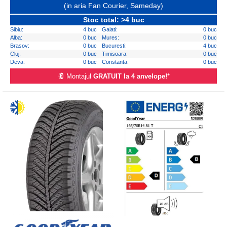
(in aria Fan Courier, Sameday)
Stoc total: >4 buc
Sibiu:
4 buc
Galati:
0 buc
Alba:
0 buc
Mures:
0 buc
Brasov:
0 buc
Bucuresti:
4 buc
Cluj:
0 buc
Timisoara:
0 buc
Deva:
0 buc
Constanta:
0 buc
Montajul
GRATUIT la 4 anvelope!
*