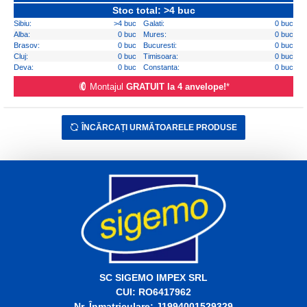
Stoc total: >4 buc
Sibiu:
>4 buc
Galati:
0 buc
Alba:
0 buc
Mures:
0 buc
Brasov:
0 buc
Bucuresti:
0 buc
Cluj:
0 buc
Timisoara:
0 buc
Deva:
0 buc
Constanta:
0 buc
Montajul
GRATUIT la 4 anvelope!
*
ÎNCĂRCAȚI URMĂTOARELE PRODUSE
SC SIGEMO IMPEX SRL
CUI: RO6417962
Nr. Înmatriculare: J1994001529329