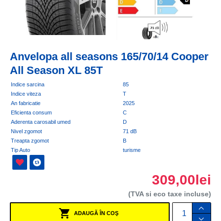
Anvelopa all seasons 165/70/14 Cooper
All Season XL 85T
Indice sarcina
85
Indice viteza
T
An fabricatie
2025
Eficienta consum
C
Aderenta carosabil umed
D
Nivel zgomot
71 dB
Treapta zgomot
B
Tip Auto
turisme
309,00lei
(TVA si eco taxe incluse)
ADAUGĂ ÎN COŞ