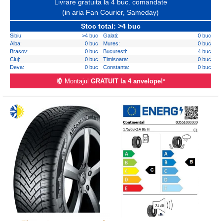
Livrare gratuita la 4 buc. comandate
(in aria Fan Courier, Sameday)
Stoc total: >4 buc
Sibiu:
>4 buc
Galati:
0 buc
Alba:
0 buc
Mures:
0 buc
Brasov:
0 buc
Bucuresti:
4 buc
Cluj:
0 buc
Timisoara:
0 buc
Deva:
0 buc
Constanta:
0 buc
Montajul
GRATUIT la 4 anvelope!
*