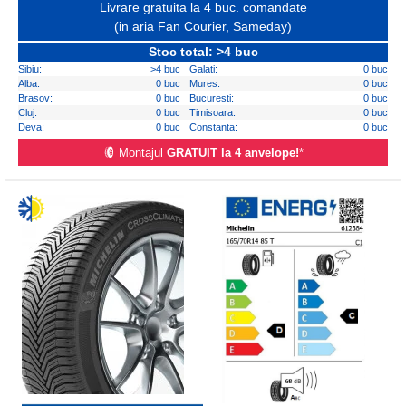
Livrare gratuita la 4 buc. comandate
(in aria Fan Courier, Sameday)
Stoc total: >4 buc
Sibiu:
>4 buc
Galati:
0 buc
Alba:
0 buc
Mures:
0 buc
Brasov:
0 buc
Bucuresti:
0 buc
Cluj:
0 buc
Timisoara:
0 buc
Deva:
0 buc
Constanta:
0 buc
Montajul
GRATUIT la 4 anvelope!
*