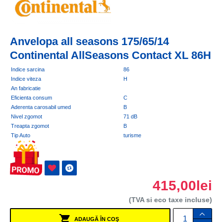
Anvelopa all seasons 175/65/14
Continental AllSeasons Contact XL 86H
Indice sarcina
86
Indice viteza
H
An fabricatie
Eficienta consum
C
Aderenta carosabil umed
B
Nivel zgomot
71 dB
Treapta zgomot
B
Tip Auto
turisme
415,00lei
(TVA si eco taxe incluse)
ADAUGĂ ÎN COŞ