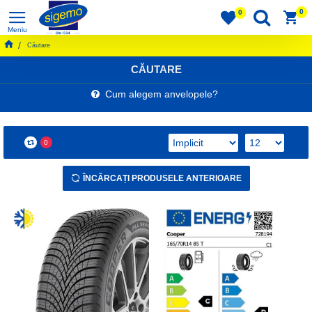
0
0
Căutare
CĂUTARE
Cum alegem anvelopele?
0
ÎNCĂRCAȚI PRODUSELE ANTERIOARE