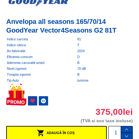
Anvelopa all seasons 165/70/14
GoodYear Vector4Seasons G2 81T
Indice sarcina
81
Indice viteza
T
An fabricatie
2024
Eficienta consum
D
Aderenta carosabil umed
B
Nivel zgomot
70 dB
Treapta zgomot
B
Tip Auto
turisme
375,00lei
(TVA si eco taxe incluse)
ADAUGĂ ÎN COŞ