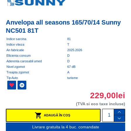
Anvelopa all seasons 165/70/14 Sunny
NC501 81T
Indice sarcina
81
Indice viteza
T
An fabricatie
2025.2026
Eficienta consum
D
Aderenta carosabil umed
D
Nivel zgomot
67 dB
Treapta zgomot
A
Tip Auto
turisme
229,00lei
(TVA si eco taxe incluse)
ADAUGĂ ÎN COŞ
Livrare gratuita la 4 buc. comandate