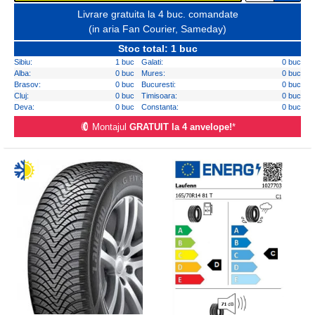
Livrare gratuita la 4 buc. comandate
(in aria Fan Courier, Sameday)
Stoc total: 1 buc
Sibiu:
1 buc
Galati:
0 buc
Alba:
0 buc
Mures:
0 buc
Brasov:
0 buc
Bucuresti:
0 buc
Cluj:
0 buc
Timisoara:
0 buc
Deva:
0 buc
Constanta:
0 buc
Montajul
GRATUIT la 4 anvelope!
*