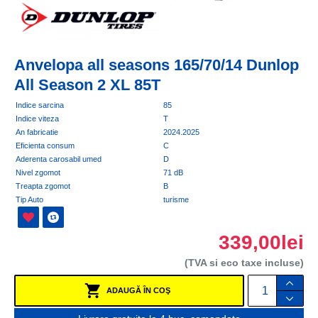
Anvelopa all seasons 165/70/14 Dunlop
All Season 2 XL 85T
Indice sarcina
85
Indice viteza
T
An fabricatie
2024.2025
Eficienta consum
C
Aderenta carosabil umed
D
Nivel zgomot
71 dB
Treapta zgomot
B
Tip Auto
turisme
339,00lei
(TVA si eco taxe incluse)
ADAUGĂ ÎN COŞ