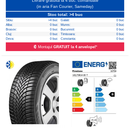
Livrare gratuita la 4 buc. comandate
(in aria Fan Courier, Sameday)
Stoc total: >4 buc
Sibiu:
>4 buc
Galati:
0 buc
Alba:
0 buc
Mures:
0 buc
Brasov:
0 buc
Bucuresti:
0 buc
Cluj:
0 buc
Timisoara:
0 buc
Deva:
0 buc
Constanta:
0 buc
Montajul
GRATUIT la 4 anvelope!
*