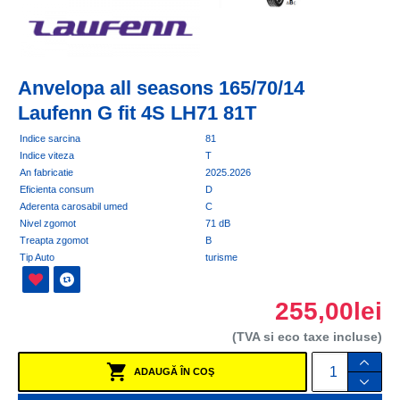
Anvelopa all seasons 165/70/14
Laufenn G fit 4S LH71 81T
Indice sarcina
81
Indice viteza
T
An fabricatie
2025.2026
Eficienta consum
D
Aderenta carosabil umed
C
Nivel zgomot
71 dB
Treapta zgomot
B
Tip Auto
turisme
255,00lei
(TVA si eco taxe incluse)
ADAUGĂ ÎN COŞ