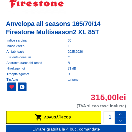
Anvelopa all seasons 165/70/14
Firestone Multiseason2 XL 85T
Indice sarcina
85
Indice viteza
T
An fabricatie
2025.2026
Eficienta consum
C
Aderenta carosabil umed
B
Nivel zgomot
71 dB
Treapta zgomot
B
Tip Auto
turisme
315,00lei
(TVA si eco taxe incluse)
ADAUGĂ ÎN COŞ
Livrare gratuita la 4 buc. comandate