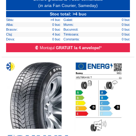
(in aria Fan Courier, Sameday)
Stoc total: >4 buc
Sibiu:
>4 buc
Galati:
0 buc
Alba:
0 buc
Mures:
0 buc
Brasov:
0 buc
Bucuresti:
0 buc
Cluj:
4 buc
Timisoara:
0 buc
Deva:
0 buc
Constanta:
0 buc
Montajul
GRATUIT la 4 anvelope!
*