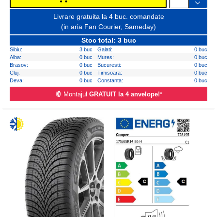
Livrare gratuita la 4 buc. comandate
(in aria Fan Courier, Sameday)
Stoc total: 3 buc
Sibiu:
3 buc
Galati:
0 buc
Alba:
0 buc
Mures:
0 buc
Brasov:
0 buc
Bucuresti:
0 buc
Cluj:
0 buc
Timisoara:
0 buc
Deva:
0 buc
Constanta:
0 buc
Montajul
GRATUIT la 4 anvelope!
*