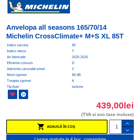
Anvelopa all seasons 165/70/14
Michelin CrossClimate+ M+S XL 85T
Indice sarcina
85
Indice viteza
T
An fabricatie
2025.2026
Eficienta consum
D
Aderenta carosabil umed
C
Nivel zgomot
68 dB
Treapta zgomot
A
Tip Auto
turisme
439,00lei
(TVA si eco taxe incluse)
ADAUGĂ ÎN COŞ
Livrare gratuita la 4 buc. comandate