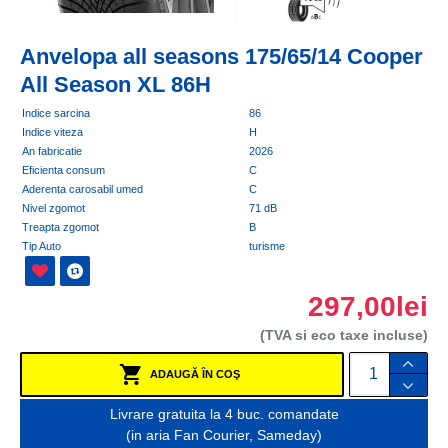
Anvelopa all seasons 175/65/14 Cooper
All Season XL 86H
Indice sarcina
86
Indice viteza
H
An fabricatie
2026
Eficienta consum
C
Aderenta carosabil umed
C
Nivel zgomot
71 dB
Treapta zgomot
B
Tip Auto
turisme
297,00lei
(TVA si eco taxe incluse)
ADAUGĂ ÎN COŞ
Livrare gratuita la 4 buc. comandate
(in aria Fan Courier, Sameday)