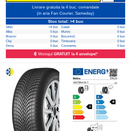
Livrare gratuita la 4 buc. comandate
(in aria Fan Courier, Sameday)
Stoc total: >4 buc
Sibiu:
>4 buc
Galati:
0 buc
Alba:
0 buc
Mures:
0 buc
Brasov:
0 buc
Bucuresti:
0 buc
Cluj:
0 buc
Timisoara:
0 buc
Deva:
0 buc
Constanta:
0 buc
Montajul
GRATUIT la 4 anvelope!
*