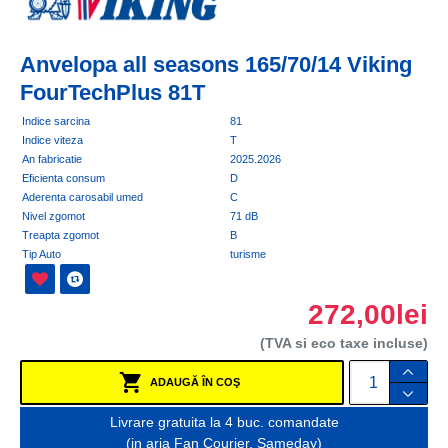
Anvelopa all seasons 165/70/14 Viking
FourTechPlus 81T
Indice sarcina
81
Indice viteza
T
An fabricatie
2025.2026
Eficienta consum
D
Aderenta carosabil umed
C
Nivel zgomot
71 dB
Treapta zgomot
B
Tip Auto
turisme
272,00lei
(TVA si eco taxe incluse)
ADAUGĂ ÎN COŞ
Livrare gratuita la 4 buc. comandate
(in aria Fan Courier, Sameday)