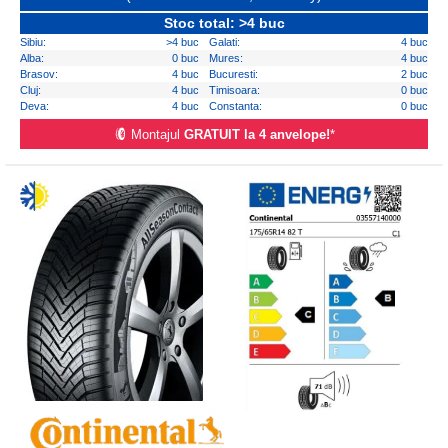
Stoc total: >4 buc
Sibiu:
>4 buc
Galati:
4 buc
Alba:
0 buc
Mures:
4 buc
Brasov:
4 buc
Bucuresti:
2 buc
Cluj:
4 buc
Timisoara:
0 buc
Deva:
4 buc
Constanta:
0 buc
Montajul
GRATUIT la 4 anvelope!
*