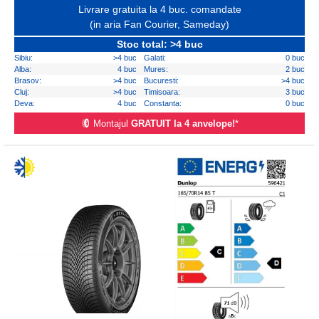
Livrare gratuita la 4 buc. comandate
(in aria Fan Courier, Sameday)
Stoc total: >4 buc
Sibiu:
>4 buc
Galati:
0 buc
Alba:
4 buc
Mures:
2 buc
Brasov:
>4 buc
Bucuresti:
>4 buc
Cluj:
>4 buc
Timisoara:
3 buc
Deva:
4 buc
Constanta:
0 buc
Montajul
GRATUIT la 4 anvelope!
*