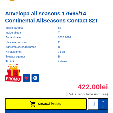
Anvelopa all seasons 175/65/14
Continental AllSeasons Contact 82T
Indice sarcina
82
Indice viteza
T
An fabricatie
2025.2026
Eficienta consum
C
Aderenta carosabil umed
B
Nivel zgomot
71 dB
Treapta zgomot
B
Tip Auto
turisme
422,00lei
(TVA si eco taxe incluse)
ADAUGĂ ÎN COŞ