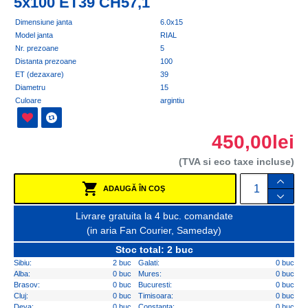
5x100 ET39 CH57,1
Dimensiune janta
6.0x15
Model janta
RIAL
Nr. prezoane
5
Distanta prezoane
100
ET (dezaxare)
39
Diametru
15
Culoare
argintiu
450,00lei
(TVA si eco taxe incluse)
ADAUGĂ ÎN COŞ
Livrare gratuita la 4 buc. comandate
(in aria Fan Courier, Sameday)
Stoc total: 2 buc
Sibiu:
2 buc
Galati:
0 buc
Alba:
0 buc
Mures:
0 buc
Brasov:
0 buc
Bucuresti:
0 buc
Cluj:
0 buc
Timisoara:
0 buc
Deva:
0 buc
Constanta:
0 buc