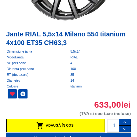
Jante RIAL 5,5x14 Milano 554 titanium
4x100 ET35 CH63,3
Dimensiune janta
5.5x14
Model janta
RIAL
Nr. prezoane
4
Distanta prezoane
100
ET (dezaxare)
35
Diametru
14
Culoare
titanium
633,00lei
(TVA si eco taxe incluse)
ADAUGĂ ÎN COŞ