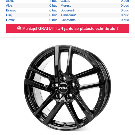
Sibiu:
4 buc
Galati:
0 buc
Alba:
0 buc
Mures:
0 buc
Brasov:
0 buc
Bucuresti:
0 buc
Cluj:
0 buc
Timisoara:
0 buc
Deva:
0 buc
Constanta:
0 buc
Montajul
GRATUIT la 4 jante se plateste echilibratul!