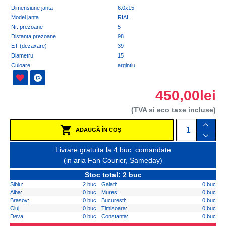
Dimensiune janta
6.0x15
Model janta
RIAL
Nr. prezoane
5
Distanta prezoane
98
ET (dezaxare)
39
Diametru
15
Culoare
argintiu
450,00lei
(TVA si eco taxe incluse)
ADAUGĂ ÎN COŞ
Livrare gratuita la 4 buc. comandate
(in aria Fan Courier, Sameday)
Stoc total: 2 buc
Sibiu:
2 buc
Galati:
0 buc
Alba:
0 buc
Mures:
0 buc
Brasov:
0 buc
Bucuresti:
0 buc
Cluj:
0 buc
Timisoara:
0 buc
Deva:
0 buc
Constanta:
0 buc