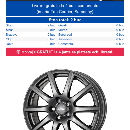
Livrare gratuita la 4 buc. comandate
(in aria Fan Courier, Sameday)
Stoc total: 2 buc
Sibiu:
2 buc
Galati:
0 buc
Alba:
0 buc
Mures:
0 buc
Brasov:
0 buc
Bucuresti:
0 buc
Cluj:
0 buc
Timisoara:
0 buc
Deva:
0 buc
Constanta:
0 buc
Montajul
GRATUIT la 4 jante se plateste echilibratul!