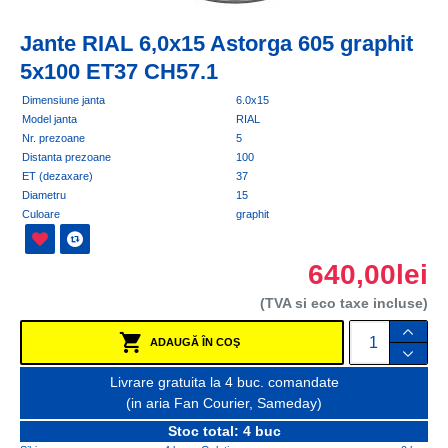
Jante RIAL 6,0x15 Astorga 605 graphit
5x100 ET37 CH57.1
Dimensiune janta
6.0x15
Model janta
RIAL
Nr. prezoane
5
Distanta prezoane
100
ET (dezaxare)
37
Diametru
15
Culoare
graphit
640,00lei
(TVA si eco taxe incluse)
ADAUGĂ ÎN COŞ
Livrare gratuita la 4 buc. comandate
(in aria Fan Courier, Sameday)
Stoc total: 4 buc