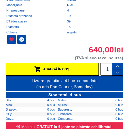
Model janta
RIAL
Nr. prezoane
4
Distanta prezoane
100
ET (dezaxare)
39
Diametru
15
Culoare
argintiu
640,00lei
(TVA si eco taxe incluse)
ADAUGĂ ÎN COŞ
Livrare gratuita la 4 buc. comandate
(in aria Fan Courier, Sameday)
Stoc total: 4 buc
Sibiu:
4 buc
Galati:
0 buc
Alba:
0 buc
Mures:
0 buc
Brasov:
0 buc
Bucuresti:
0 buc
Cluj:
0 buc
Timisoara:
0 buc
Deva:
0 buc
Constanta:
0 buc
Montajul
GRATUIT la 4 jante se plateste echilibratul!