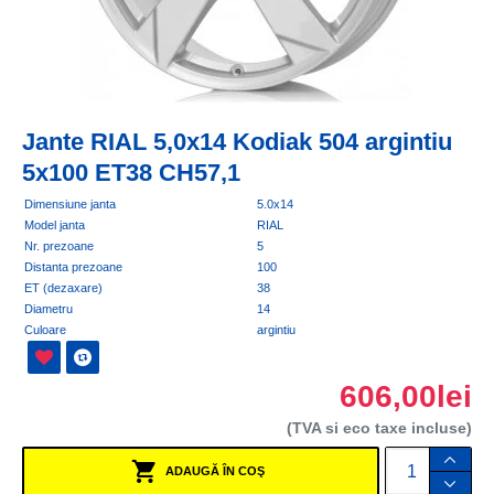
Jante RIAL 5,0x14 Kodiak 504 argintiu
5x100 ET38 CH57,1
Dimensiune janta
5.0x14
Model janta
RIAL
Nr. prezoane
5
Distanta prezoane
100
ET (dezaxare)
38
Diametru
14
Culoare
argintiu
606,00lei
(TVA si eco taxe incluse)
ADAUGĂ ÎN COŞ