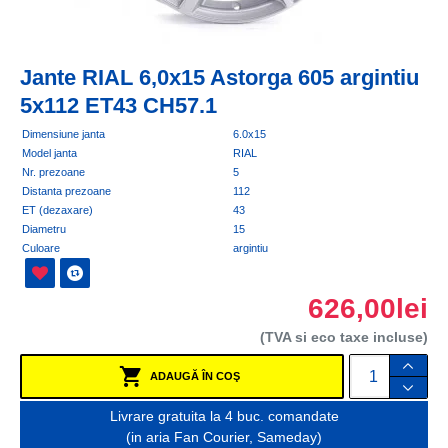
Jante RIAL 6,0x15 Astorga 605 argintiu
5x112 ET43 CH57.1
Dimensiune janta
6.0x15
Model janta
RIAL
Nr. prezoane
5
Distanta prezoane
112
ET (dezaxare)
43
Diametru
15
Culoare
argintiu
626,00lei
(TVA si eco taxe incluse)
ADAUGĂ ÎN COŞ
Livrare gratuita la 4 buc. comandate
(in aria Fan Courier, Sameday)