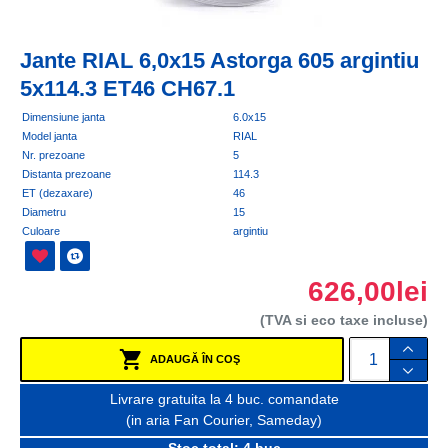
Jante RIAL 6,0x15 Astorga 605 argintiu
5x114.3 ET46 CH67.1
Dimensiune janta
6.0x15
Model janta
RIAL
Nr. prezoane
5
Distanta prezoane
114.3
ET (dezaxare)
46
Diametru
15
Culoare
argintiu
626,00lei
(TVA si eco taxe incluse)
ADAUGĂ ÎN COŞ
Livrare gratuita la 4 buc. comandate
(in aria Fan Courier, Sameday)