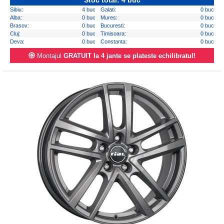
Stoc total: 4 buc
Sibiu:
4 buc
Galati:
0 buc
Alba:
0 buc
Mures:
0 buc
Brasov:
0 buc
Bucuresti:
0 buc
Cluj:
0 buc
Timisoara:
0 buc
Deva:
0 buc
Constanta:
0 buc
Montajul
GRATUIT la 4 jante se plateste echilibratul!