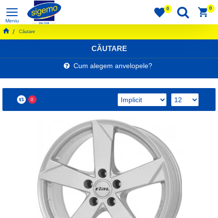
0
0
Căutare
CĂUTARE
Cum alegem anvelopele?
0