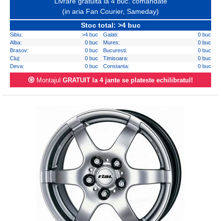
Livrare gratuita la 4 buc. comandate
(in aria Fan Courier, Sameday)
Stoc total: >4 buc
Sibiu:
>4 buc
Galati:
0 buc
Alba:
0 buc
Mures:
0 buc
Brasov:
0 buc
Bucuresti:
0 buc
Cluj:
0 buc
Timisoara:
0 buc
Deva:
0 buc
Constanta:
0 buc
Montajul
GRATUIT la 4 jante se plateste echilibratul!