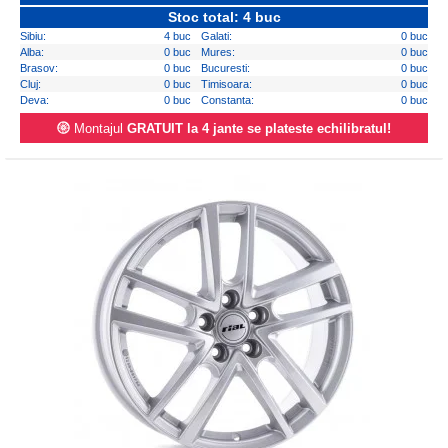
Stoc total: 4 buc
Sibiu:
4 buc
Galati:
0 buc
Alba:
0 buc
Mures:
0 buc
Brasov:
0 buc
Bucuresti:
0 buc
Cluj:
0 buc
Timisoara:
0 buc
Deva:
0 buc
Constanta:
0 buc
Montajul
GRATUIT la 4 jante se plateste echilibratul!