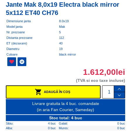
Jante Mak 8,0x19 Electra black mirror
5x112 ET40 CH76
Dimensiune janta
8.0x19
Model janta
Mak
Nr. prezoane
5
Distanta prezoane
112
ET (dezaxare)
40
Diametru
19
Culoare
black mirror
1.612,00lei
(TVA si eco taxe incluse)
ADAUGĂ ÎN COŞ
Livrare gratuita la 4 buc. comandate
(in aria Fan Courier, Sameday)
Stoc total: 4 buc
Sibiu:
4 buc
Galati:
0 buc
Alba:
0 buc
Mures:
0 buc