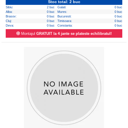
Stoc total: 2 buc
Sibiu:
2 buc
Galati:
0 buc
Alba:
0 buc
Mures:
0 buc
Brasov:
0 buc
Bucuresti:
0 buc
Cluj:
0 buc
Timisoara:
0 buc
Deva:
0 buc
Constanta:
0 buc
Montajul
GRATUIT la 4 jante se plateste echilibratul!