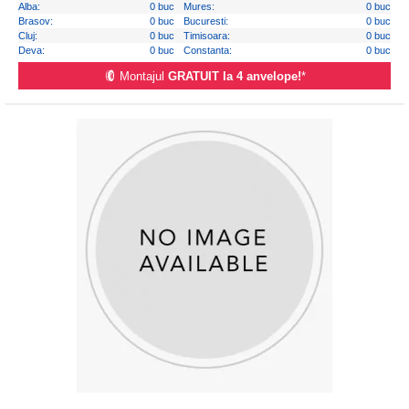
Alba:
0 buc
Mures:
0 buc
Brasov:
0 buc
Bucuresti:
0 buc
Cluj:
0 buc
Timisoara:
0 buc
Deva:
0 buc
Constanta:
0 buc
Montajul
GRATUIT la 4 anvelope!
*