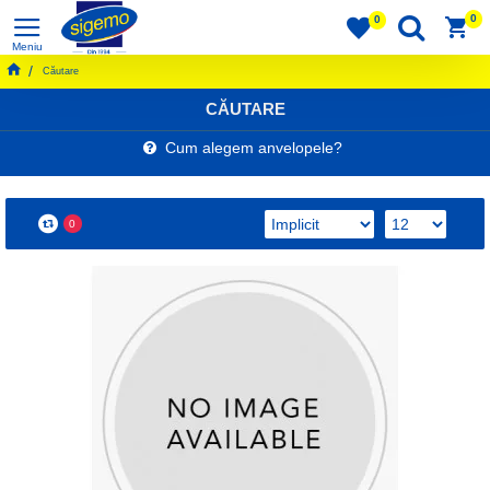
0
0
Căutare
CĂUTARE
Cum alegem anvelopele?
0