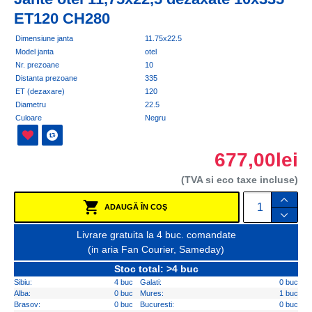
ET120 CH280
Dimensiune janta
11.75x22.5
Model janta
otel
Nr. prezoane
10
Distanta prezoane
335
ET (dezaxare)
120
Diametru
22.5
Culoare
Negru
677,00lei
(TVA si eco taxe incluse)
ADAUGĂ ÎN COŞ
Livrare gratuita la 4 buc. comandate
(in aria Fan Courier, Sameday)
Stoc total: >4 buc
Sibiu:
4 buc
Galati:
0 buc
Alba:
0 buc
Mures:
1 buc
Brasov:
0 buc
Bucuresti:
0 buc