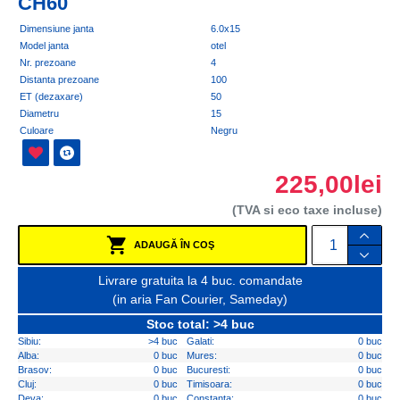
CH60
Dimensiune janta
6.0x15
Model janta
otel
Nr. prezoane
4
Distanta prezoane
100
ET (dezaxare)
50
Diametru
15
Culoare
Negru
225,00lei
(TVA si eco taxe incluse)
ADAUGĂ ÎN COŞ
Livrare gratuita la 4 buc. comandate
(in aria Fan Courier, Sameday)
Stoc total: >4 buc
Sibiu:
>4 buc
Galati:
0 buc
Alba:
0 buc
Mures:
0 buc
Brasov:
0 buc
Bucuresti:
0 buc
Cluj:
0 buc
Timisoara:
0 buc
Deva:
0 buc
Constanta:
0 buc