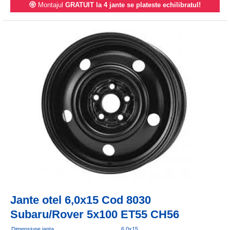
Montajul
GRATUIT la 4 jante se plateste echilibratul!
Jante otel 6,0x15 Cod 8030
Subaru/Rover 5x100 ET55 CH56
Dimensiune janta
6.0x15