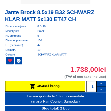
Jante Brock 8,5x19 B32 SCHWARZ
KLAR MATT 5x130 ET47 CH
Dimensiune janta
8.5x19
Model janta
Brock
Nr. prezoane
5
Distanta prezoane
130
ET (dezaxare)
47
Diametru
19
Culoare
SCHWARZ KLAR MATT
1.738,00lei
(TVA si eco taxe incluse)
ADAUGĂ ÎN COŞ
Livrare gratuita la 4 buc. comandate
(in aria Fan Courier, Sameday)
Stoc total: 2 buc