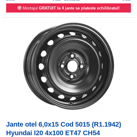
Montajul
GRATUIT la 4 jante se plateste echilibratul!
Jante otel 6,0x15 Cod 5015 (R1.1942)
Hyundai I20 4x100 ET47 CH54