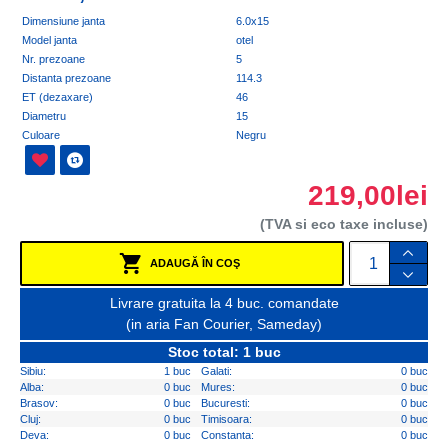
Dimensiune janta
6.0x15
Model janta
otel
Nr. prezoane
5
Distanta prezoane
114.3
ET (dezaxare)
46
Diametru
15
Culoare
Negru
219,00lei
(TVA si eco taxe incluse)
ADAUGĂ ÎN COŞ
Livrare gratuita la 4 buc. comandate
(in aria Fan Courier, Sameday)
Stoc total: 1 buc
Sibiu:
1 buc
Galati:
0 buc
Alba:
0 buc
Mures:
0 buc
Brasov:
0 buc
Bucuresti:
0 buc
Cluj:
0 buc
Timisoara:
0 buc
Deva:
0 buc
Constanta:
0 buc