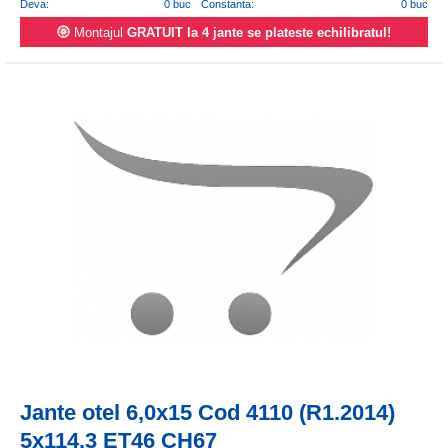
Deva:
0 buc
Constanta:
0 buc
Montajul
GRATUIT la 4 jante se plateste echilibratul!
Jante otel 6,0x15 Cod 4110 (R1.2014)
5x114,3 ET46 CH67