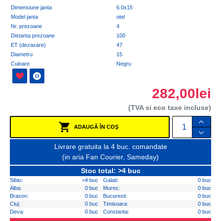
Dimensiune janta
6.0x15
Model janta
otel
Nr. prezoane
4
Distanta prezoane
100
ET (dezaxare)
47
Diametru
15
Culoare
Negru
282,00lei
(TVA si eco taxe incluse)
ADAUGĂ ÎN COŞ
Livrare gratuita la 4 buc. comandate
(in aria Fan Courier, Sameday)
Stoc total: >4 buc
Sibiu:
>4 buc
Galati:
0 buc
Alba:
0 buc
Mures:
0 buc
Brasov:
0 buc
Bucuresti:
0 buc
Cluj:
0 buc
Timisoara:
0 buc
Deva:
0 buc
Constanta:
0 buc