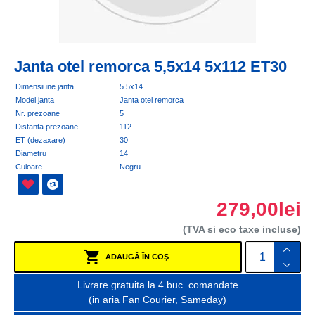
Janta otel remorca 5,5x14 5x112 ET30
Dimensiune janta
5.5x14
Model janta
Janta otel remorca
Nr. prezoane
5
Distanta prezoane
112
ET (dezaxare)
30
Diametru
14
Culoare
Negru
279,00lei
(TVA si eco taxe incluse)
ADAUGĂ ÎN COŞ
Livrare gratuita la 4 buc. comandate
(in aria Fan Courier, Sameday)