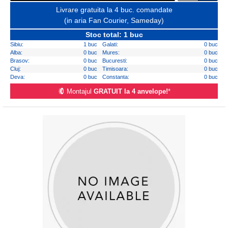
Livrare gratuita la 4 buc. comandate
(in aria Fan Courier, Sameday)
Stoc total: 1 buc
Sibiu:
1 buc
Galati:
0 buc
Alba:
0 buc
Mures:
0 buc
Brasov:
0 buc
Bucuresti:
0 buc
Cluj:
0 buc
Timisoara:
0 buc
Deva:
0 buc
Constanta:
0 buc
Montajul
GRATUIT la 4 anvelope!
*