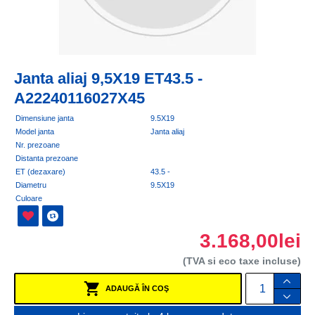
Janta aliaj 9,5X19 ET43.5 -
A22240116027X45
Dimensiune janta
9.5X19
Model janta
Janta aliaj
Nr. prezoane
Distanta prezoane
ET (dezaxare)
43.5 -
Diametru
9.5X19
Culoare
3.168,00lei
(TVA si eco taxe incluse)
ADAUGĂ ÎN COŞ