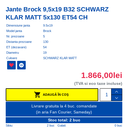
Jante Brock 9,5x19 B32 SCHWARZ
KLAR MATT 5x130 ET54 CH
Dimensiune janta
9.5x19
Model janta
Brock
Nr. prezoane
5
Distanta prezoane
130
ET (dezaxare)
54
Diametru
19
Culoare
SCHWARZ KLAR MATT
1.866,00lei
(TVA si eco taxe incluse)
ADAUGĂ ÎN COŞ
Livrare gratuita la 4 buc. comandate
(in aria Fan Courier, Sameday)
Stoc total: 2 buc
Sibiu:
2 buc
Galati:
0 buc