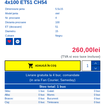
4x100 ET51 CH54
Dimensiune janta
5.5x15
Model janta
otel
Nr. prezoane
4
Distanta prezoane
100
ET (dezaxare)
51
Diametru
15
Culoare
Negru
260,00lei
(TVA si eco taxe incluse)
ADAUGĂ ÎN COŞ
Livrare gratuita la 4 buc. comandate
(in aria Fan Courier, Sameday)
Stoc total: 1 buc
Sibiu:
1 buc
Galati:
0 buc
Alba:
0 buc
Mures:
0 buc
Brasov:
0 buc
Bucuresti:
0 buc
Cluj:
0 buc
Timisoara:
0 buc