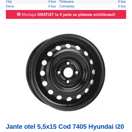
Cluj:
4 buc
Timisoara:
0 buc
Deva:
0 buc
Constanta:
0 buc
Montajul
GRATUIT la 4 jante se plateste echilibratul!
Jante otel 5,5x15 Cod 7405 Hyundai i20