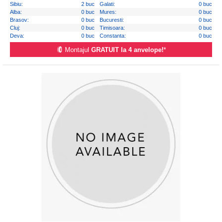
Sibiu:
2 buc
Galati:
0 buc
Alba:
0 buc
Mures:
0 buc
Brasov:
0 buc
Bucuresti:
0 buc
Cluj:
0 buc
Timisoara:
0 buc
Deva:
0 buc
Constanta:
0 buc
Montajul
GRATUIT la 4 anvelope!
*