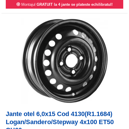
Montajul
GRATUIT la 4 jante se plateste echilibratul!
Jante otel 6,0x15 Cod 4130(R1.1684)
Logan/Sandero/Stepway 4x100 ET50