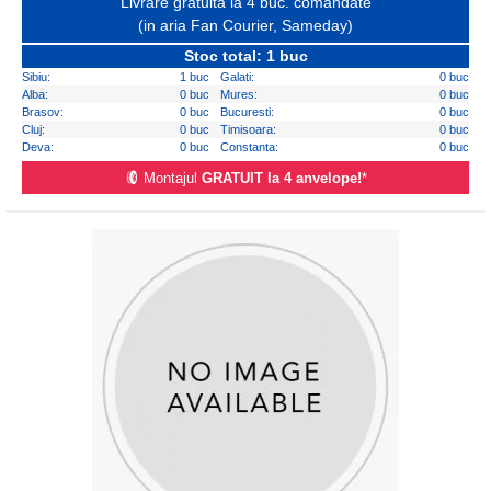
Livrare gratuita la 4 buc. comandate
(in aria Fan Courier, Sameday)
Stoc total: 1 buc
Sibiu:
1 buc
Galati:
0 buc
Alba:
0 buc
Mures:
0 buc
Brasov:
0 buc
Bucuresti:
0 buc
Cluj:
0 buc
Timisoara:
0 buc
Deva:
0 buc
Constanta:
0 buc
Montajul
GRATUIT la 4 anvelope!
*