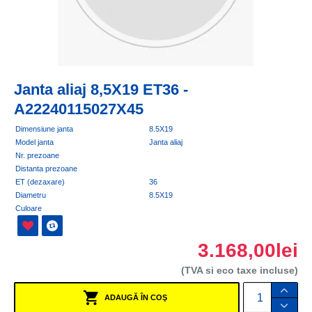
Janta aliaj 8,5X19 ET36 -
A22240115027X45
Dimensiune janta
8.5X19
Model janta
Janta aliaj
Nr. prezoane
Distanta prezoane
ET (dezaxare)
36
Diametru
8.5X19
Culoare
3.168,00lei
(TVA si eco taxe incluse)
ADAUGĂ ÎN COŞ