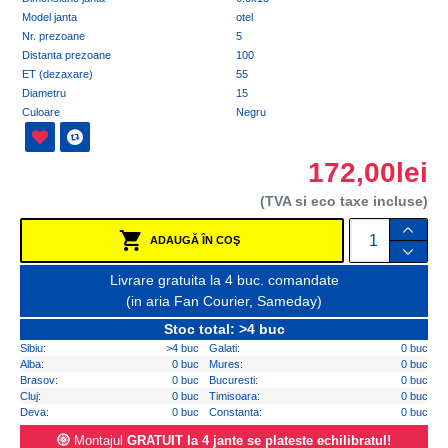
Model janta
otel
Nr. prezoane
5
Distanta prezoane
100
ET (dezaxare)
55
Diametru
15
Culoare
Negru
172,00lei
(TVA si eco taxe incluse)
ADAUGĂ ÎN COŞ
Livrare gratuita la 4 buc. comandate
(in aria Fan Courier, Sameday)
Stoc total: >4 buc
Sibiu:
>4 buc
Galati:
0 buc
Alba:
0 buc
Mures:
0 buc
Brasov:
0 buc
Bucuresti:
0 buc
Cluj:
0 buc
Timisoara:
0 buc
Deva:
0 buc
Constanta:
0 buc
Montajul
GRATUIT la 4 jante se plateste echilibratul!