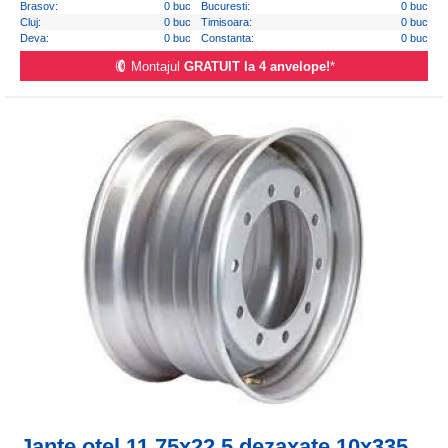
Brasov:
0 buc
Bucuresti:
0 buc
Cluj:
0 buc
Timisoara:
0 buc
Deva:
0 buc
Constanta:
0 buc
Montajul
GRATUIT la 4 anvelope!
*
Jante otel 11,75x22,5 dezaxate 10x335