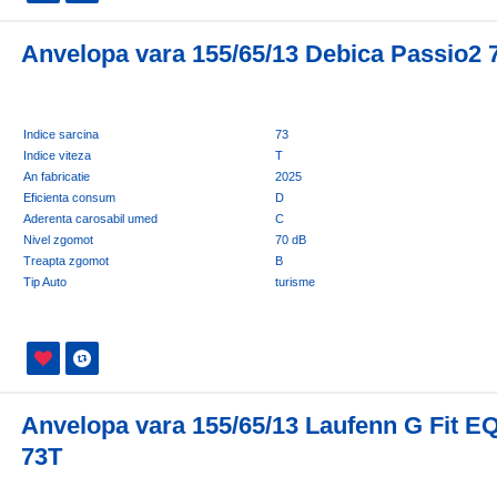
Anvelopa vara 155/65/13 Debica Passio2 
Indice sarcina
73
Indice viteza
T
An fabricatie
2025
Eficienta consum
D
Aderenta carosabil umed
C
Nivel zgomot
70 dB
Treapta zgomot
B
Tip Auto
turisme
Anvelopa vara 155/65/13 Laufenn G Fit E
73T