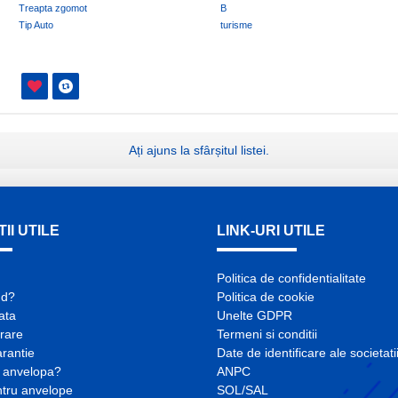
Treapta zgomot
B
Tip Auto
turisme
Ați ajuns la sfârșitul listei.
II UTILE
LINK-URI UTILE
Politica de confidentialitate
nd?
Politica de cookie
lata
Unelte GDPR
vrare
Termeni si conditii
arantie
Date de identificare ale societati
 anvelopa?
ANPC
ntru anvelope
SOL/SAL