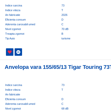
Indice sarcina
73
Indice viteza
T
An fabricatie
2026
Eficienta consum
D
Aderenta carosabil umed
C
Nivel zgomot
70 dB
Treapta zgomot
B
Tip Auto
turisme
Anvelopa vara 155/65/13 Tigar Touring 73
Indice sarcina
73
Indice viteza
T
An fabricatie
Eficienta consum
D
Aderenta carosabil umed
C
Nivel zgomot
68 dB