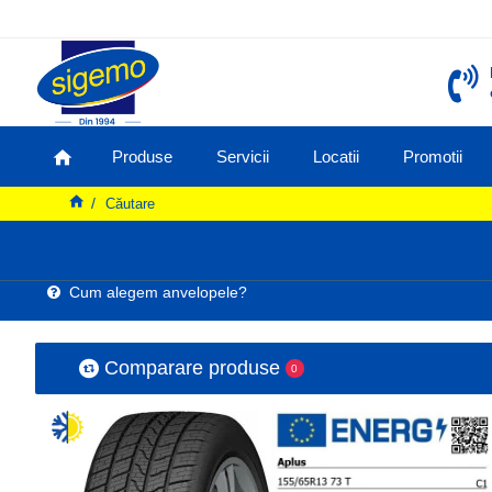
Produse
Servicii
Locatii
Promotii
Căutare
Cum alegem anvelopele?
Comparare produse
0