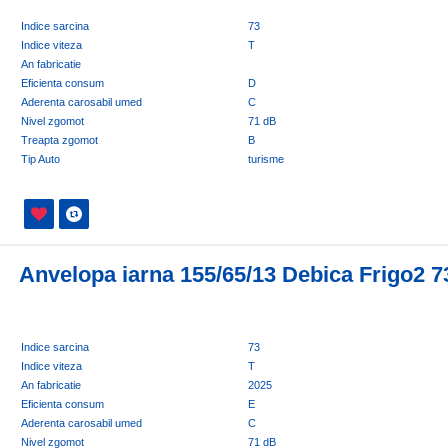
Indice sarcina
73
Indice viteza
T
An fabricatie
Eficienta consum
D
Aderenta carosabil umed
C
Nivel zgomot
71 dB
Treapta zgomot
B
Tip Auto
turisme
Anvelopa iarna 155/65/13 Debica Frigo2 7
Indice sarcina
73
Indice viteza
T
An fabricatie
2025
Eficienta consum
E
Aderenta carosabil umed
C
Nivel zgomot
71 dB