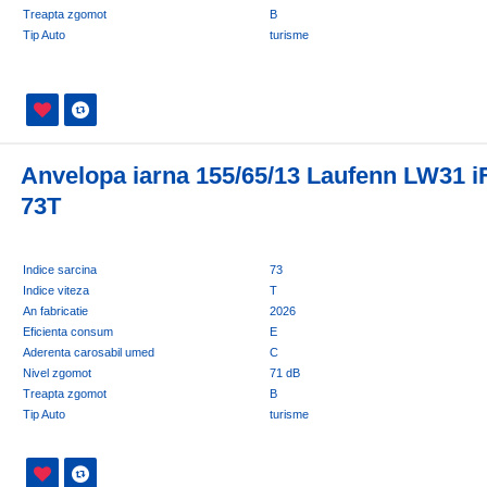
Treapta zgomot
B
Tip Auto
turisme
Anvelopa iarna 155/65/13 Laufenn LW31 i
73T
Indice sarcina
73
Indice viteza
T
An fabricatie
2026
Eficienta consum
E
Aderenta carosabil umed
C
Nivel zgomot
71 dB
Treapta zgomot
B
Tip Auto
turisme