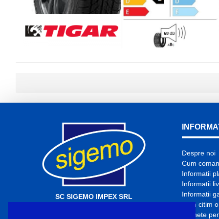
INFORMAT
Despre noi
Cum coma
Informatii p
Informatii li
Informatii g
SC SIGEMO IMPEX SRL
Cum citim o
CUI: RO6417962
Etichete pe
Nr. Înmatriculare: J1994001529329