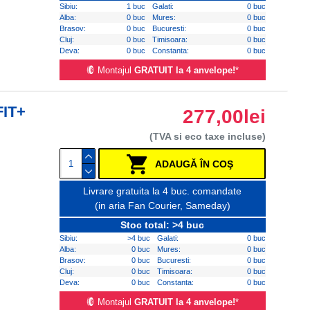
Sibiu:
1 buc
Galati:
0 buc
Alba:
0 buc
Mures:
0 buc
Brasov:
0 buc
Bucuresti:
0 buc
Cluj:
0 buc
Timisoara:
0 buc
Deva:
0 buc
Constanta:
0 buc
Montajul
GRATUIT la 4 anvelope!
*
FIT+
277,00lei
(TVA si eco taxe incluse)
ADAUGĂ ÎN COŞ
Livrare gratuita la 4 buc. comandate
(in aria Fan Courier, Sameday)
Stoc total: >4 buc
Sibiu:
>4 buc
Galati:
0 buc
Alba:
0 buc
Mures:
0 buc
Brasov:
0 buc
Bucuresti:
0 buc
Cluj:
0 buc
Timisoara:
0 buc
Deva:
0 buc
Constanta:
0 buc
Montajul
GRATUIT la 4 anvelope!
*