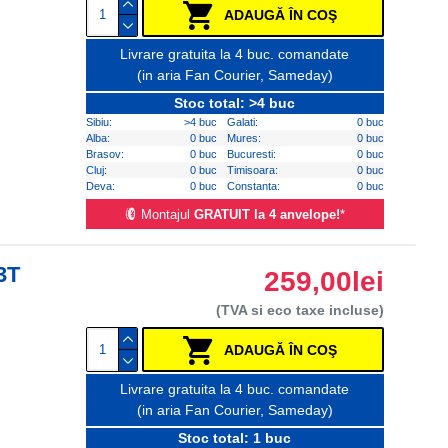
ADAUGĂ ÎN COŞ
Livrare gratuita la 4 buc. comandate
(in aria Fan Courier, Sameday)
Stoc total: >4 buc
Sibiu:
>4 buc
Galati:
0 buc
Alba:
0 buc
Mures:
0 buc
Brasov:
0 buc
Bucuresti:
0 buc
Cluj:
0 buc
Timisoara:
0 buc
Deva:
0 buc
Constanta:
0 buc
Montajul
GRATUIT la 4 anvelope!
*
3T
259,00lei
(TVA si eco taxe incluse)
ADAUGĂ ÎN COŞ
Livrare gratuita la 4 buc. comandate
(in aria Fan Courier, Sameday)
Stoc total: 1 buc