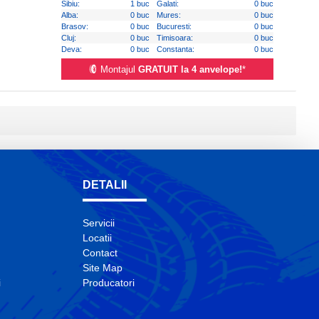
Sibiu:
1 buc
Galati:
0 buc
Alba:
0 buc
Mures:
0 buc
Brasov:
0 buc
Bucuresti:
0 buc
Cluj:
0 buc
Timisoara:
0 buc
Deva:
0 buc
Constanta:
0 buc
Montajul
GRATUIT la 4 anvelope!
*
DETALII
Servicii
Locatii
Contact
Site Map
i
Producatori