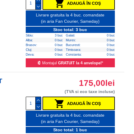
ADAUGĂ ÎN COŞ
Livrare gratuita la 4 buc. comandate
(in aria Fan Courier, Sameday)
Stoc total: 3 buc
Sibiu:
3 buc
Galati:
0 buc
Alba:
0 buc
Mures:
0 buc
Brasov:
0 buc
Bucuresti:
0 buc
Cluj:
0 buc
Timisoara:
0 buc
Deva:
0 buc
Constanta:
0 buc
Montajul
GRATUIT la 4 anvelope!
*
T
175,00lei
(TVA si eco taxe incluse)
ADAUGĂ ÎN COŞ
Livrare gratuita la 4 buc. comandate
(in aria Fan Courier, Sameday)
Stoc total: 1 buc