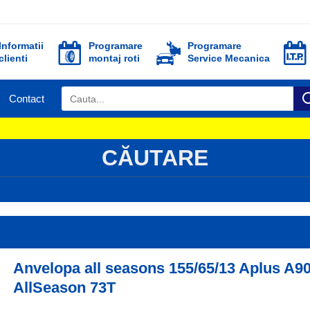
Informatii
Programare
Programare
clienti
montaj roti
Service Mecanica
Contact
CĂUTARE
Anvelopa all seasons 155/65/13 Aplus A9
AllSeason 73T