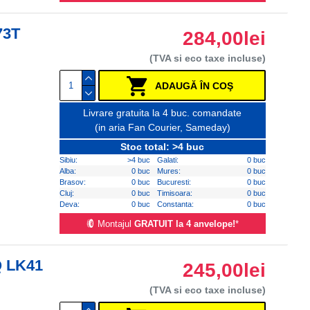
73T
284,00lei
(TVA si eco taxe incluse)
ADAUGĂ ÎN COŞ
Livrare gratuita la 4 buc. comandate
(in aria Fan Courier, Sameday)
Stoc total: >4 buc
Sibiu:
>4 buc
Galati:
0 buc
Alba:
0 buc
Mures:
0 buc
Brasov:
0 buc
Bucuresti:
0 buc
Cluj:
0 buc
Timisoara:
0 buc
Deva:
0 buc
Constanta:
0 buc
Montajul
GRATUIT la 4 anvelope!
*
Q LK41
245,00lei
(TVA si eco taxe incluse)