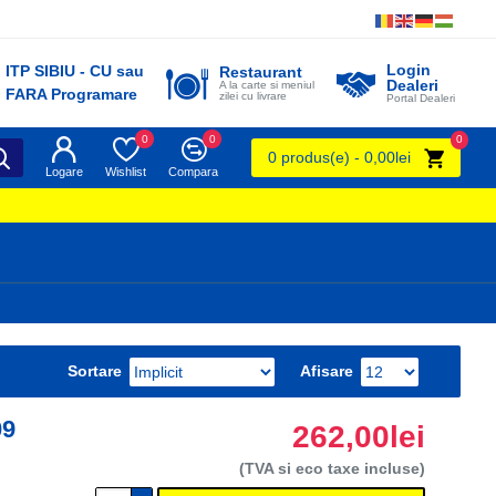
Login
ITP SIBIU - CU sau
Restaurant
Dealeri
A la carte si meniul
FARA Programare
zilei cu livrare
Portal Dealeri
0
0
0
0 produs(e) - 0,00lei
Logare
Wishlist
Compara
Sortare
Afisare
09
262,00lei
(TVA si eco taxe incluse)