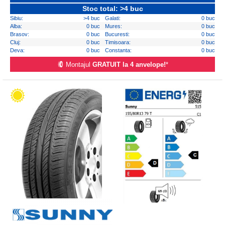
Stoc total: >4 buc
Sibiu:
>4 buc
Galati:
0 buc
Alba:
0 buc
Mures:
0 buc
Brasov:
0 buc
Bucuresti:
0 buc
Cluj:
0 buc
Timisoara:
0 buc
Deva:
0 buc
Constanta:
0 buc
Montajul
GRATUIT la 4 anvelope!
*