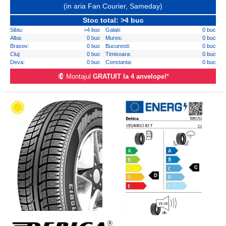
(in aria Fan Courier, Sameday)
Stoc total: >4 buc
Sibiu:
>4 buc
Galati:
0 buc
Alba:
0 buc
Mures:
0 buc
Brasov:
0 buc
Bucuresti:
0 buc
Cluj:
0 buc
Timisoara:
0 buc
Deva:
0 buc
Constanta:
0 buc
Montajul
GRATUIT la 4 anvelope!
*