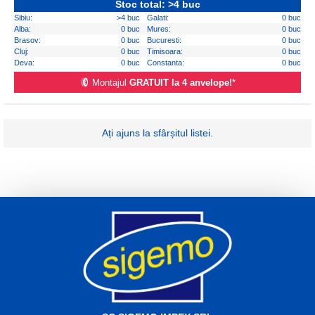
Stoc total: >4 buc
Sibiu:
>4 buc
Galati:
0 buc
Alba:
0 buc
Mures:
0 buc
Brasov:
0 buc
Bucuresti:
0 buc
Cluj:
0 buc
Timisoara:
0 buc
Deva:
0 buc
Constanta:
0 buc
Montajul
GRATUIT la 4 anvelope!
*
Ați ajuns la sfârșitul listei.