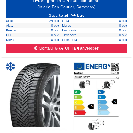
Livrare gratuita la 4 buc. comandate
(in aria Fan Courier, Sameday)
Stoc total: >4 buc
Sibiu:
>4 buc
Galati:
0 buc
Alba:
0 buc
Mures:
0 buc
Brasov:
0 buc
Bucuresti:
0 buc
Cluj:
0 buc
Timisoara:
0 buc
Deva:
0 buc
Constanta:
0 buc
Montajul
GRATUIT la 4 anvelope!
*