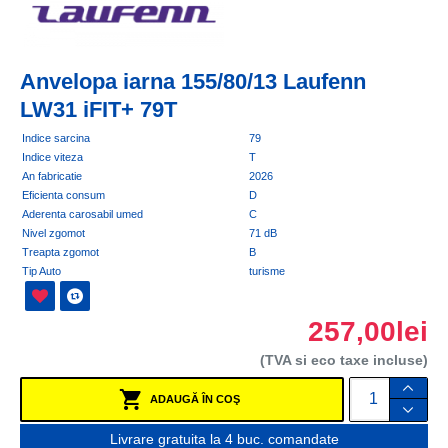
Anvelopa iarna 155/80/13 Laufenn
LW31 iFIT+ 79T
Indice sarcina
79
Indice viteza
T
An fabricatie
2026
Eficienta consum
D
Aderenta carosabil umed
C
Nivel zgomot
71 dB
Treapta zgomot
B
Tip Auto
turisme
257,00lei
(TVA si eco taxe incluse)
ADAUGĂ ÎN COŞ
Livrare gratuita la 4 buc. comandate