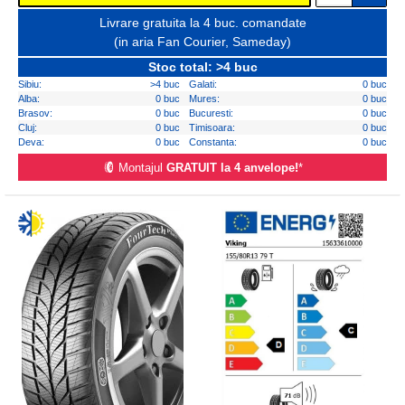
Livrare gratuita la 4 buc. comandate
(in aria Fan Courier, Sameday)
Stoc total: >4 buc
Sibiu:
>4 buc
Galati:
0 buc
Alba:
0 buc
Mures:
0 buc
Brasov:
0 buc
Bucuresti:
0 buc
Cluj:
0 buc
Timisoara:
0 buc
Deva:
0 buc
Constanta:
0 buc
Montajul
GRATUIT la 4 anvelope!
*