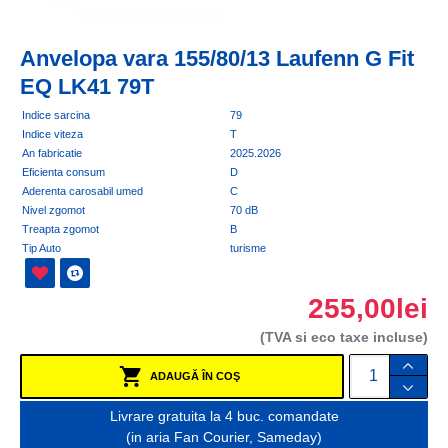
Anvelopa vara 155/80/13 Laufenn G Fit
EQ LK41 79T
Indice sarcina
79
Indice viteza
T
An fabricatie
2025.2026
Eficienta consum
D
Aderenta carosabil umed
C
Nivel zgomot
70 dB
Treapta zgomot
B
Tip Auto
turisme
255,00lei
(TVA si eco taxe incluse)
ADAUGĂ ÎN COŞ
Livrare gratuita la 4 buc. comandate
(in aria Fan Courier, Sameday)