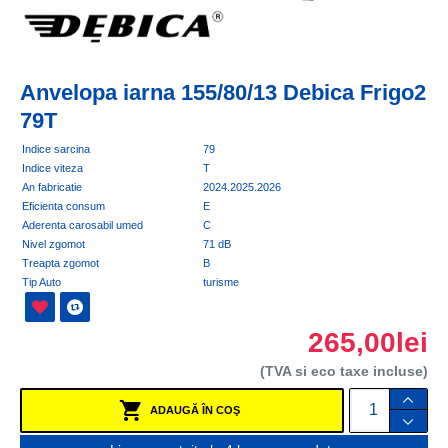
Anvelopa iarna 155/80/13 Debica Frigo2
79T
Indice sarcina
79
Indice viteza
T
An fabricatie
2024.2025.2026
Eficienta consum
E
Aderenta carosabil umed
C
Nivel zgomot
71 dB
Treapta zgomot
B
Tip Auto
turisme
265,00lei
(TVA si eco taxe incluse)
ADAUGĂ ÎN COŞ