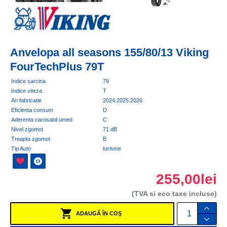
Anvelopa all seasons 155/80/13 Viking
FourTechPlus 79T
Indice sarcina
79
Indice viteza
T
An fabricatie
2024.2025.2026
Eficienta consum
D
Aderenta carosabil umed
C
Nivel zgomot
71 dB
Treapta zgomot
B
Tip Auto
turisme
255,00lei
(TVA si eco taxe incluse)
ADAUGĂ ÎN COŞ