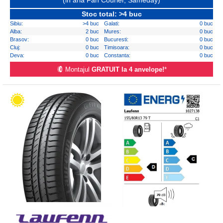
(in aria Fan Courier, Sameday)
Stoc total: >4 buc
Sibiu:
>4 buc
Galati:
0 buc
Alba:
2 buc
Mures:
0 buc
Brasov:
0 buc
Bucuresti:
0 buc
Cluj:
0 buc
Timisoara:
0 buc
Deva:
0 buc
Constanta:
0 buc
Montajul
GRATUIT la 4 anvelope!
*