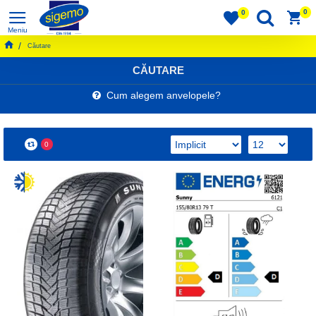
0
0
Căutare
CĂUTARE
Cum alegem anvelopele?
0