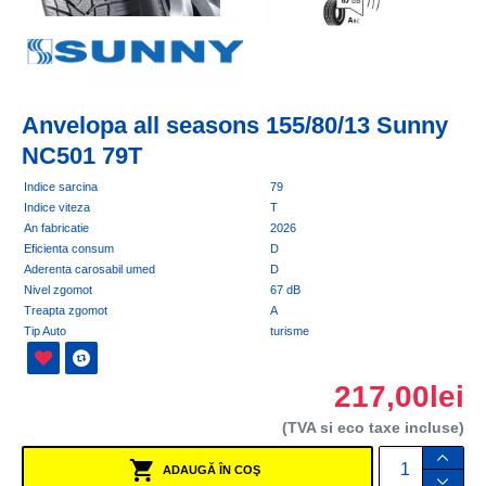
Anvelopa all seasons 155/80/13 Sunny
NC501 79T
Indice sarcina
79
Indice viteza
T
An fabricatie
2026
Eficienta consum
D
Aderenta carosabil umed
D
Nivel zgomot
67 dB
Treapta zgomot
A
Tip Auto
turisme
217,00lei
(TVA si eco taxe incluse)
ADAUGĂ ÎN COŞ