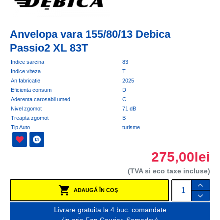
Anvelopa vara 155/80/13 Debica
Passio2 XL 83T
Indice sarcina
83
Indice viteza
T
An fabricatie
2025
Eficienta consum
D
Aderenta carosabil umed
C
Nivel zgomot
71 dB
Treapta zgomot
B
Tip Auto
turisme
275,00lei
(TVA si eco taxe incluse)
ADAUGĂ ÎN COŞ
Livrare gratuita la 4 buc. comandate