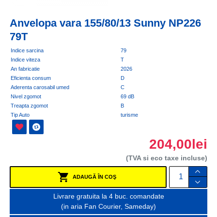
Anvelopa vara 155/80/13 Sunny NP226
79T
Indice sarcina
79
Indice viteza
T
An fabricatie
2026
Eficienta consum
D
Aderenta carosabil umed
C
Nivel zgomot
69 dB
Treapta zgomot
B
Tip Auto
turisme
204,00lei
(TVA si eco taxe incluse)
ADAUGĂ ÎN COŞ
Livrare gratuita la 4 buc. comandate
(in aria Fan Courier, Sameday)