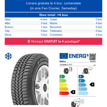
Livrare gratuita la 4 buc. comandate
(in aria Fan Courier, Sameday)
Stoc total: >4 buc
Sibiu:
>4 buc
Galati:
0 buc
Alba:
0 buc
Mures:
4 buc
Brasov:
1 buc
Bucuresti:
0 buc
Cluj:
0 buc
Timisoara:
0 buc
Deva:
0 buc
Constanta:
0 buc
Montajul
GRATUIT la 4 anvelope!
*