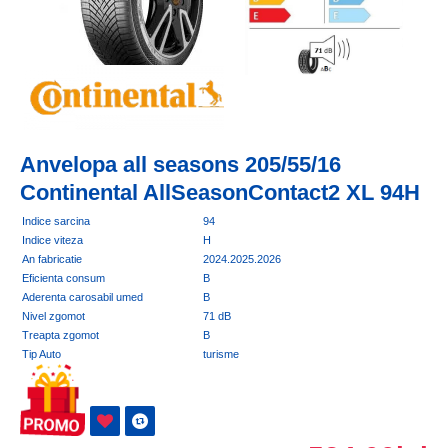
Anvelopa all seasons 205/55/16
Continental AllSeasonContact2 XL 94H
Indice sarcina
94
Indice viteza
H
An fabricatie
2024.2025.2026
Eficienta consum
B
Aderenta carosabil umed
B
Nivel zgomot
71 dB
Treapta zgomot
B
Tip Auto
turisme