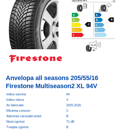
Anvelopa all seasons 205/55/16
Firestone Multiseason2 XL 94V
Indice sarcina
94
Indice viteza
V
An fabricatie
2025.2026
Eficienta consum
C
Aderenta carosabil umed
B
Nivel zgomot
71 dB
Treapta zgomot
B