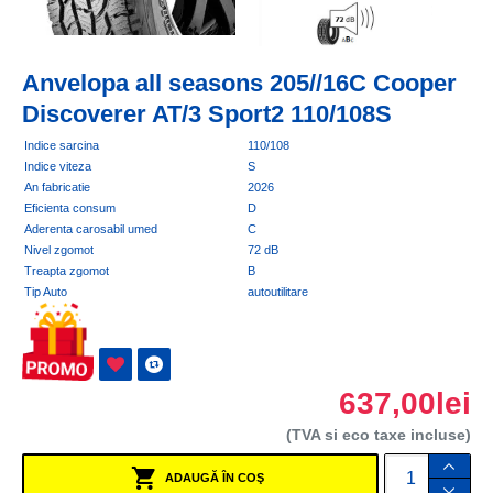
Anvelopa all seasons 205//16C Cooper
Discoverer AT/3 Sport2 110/108S
Indice sarcina
110/108
Indice viteza
S
An fabricatie
2026
Eficienta consum
D
Aderenta carosabil umed
C
Nivel zgomot
72 dB
Treapta zgomot
B
Tip Auto
autoutilitare
637,00lei
(TVA si eco taxe incluse)
ADAUGĂ ÎN COŞ