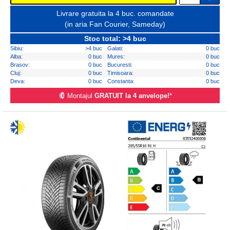
Livrare gratuita la 4 buc. comandate
(in aria Fan Courier, Sameday)
Stoc total: >4 buc
Sibiu:
>4 buc
Galati:
0 buc
Alba:
0 buc
Mures:
0 buc
Brasov:
0 buc
Bucuresti:
0 buc
Cluj:
0 buc
Timisoara:
0 buc
Deva:
0 buc
Constanta:
0 buc
Montajul
GRATUIT la 4 anvelope!
*