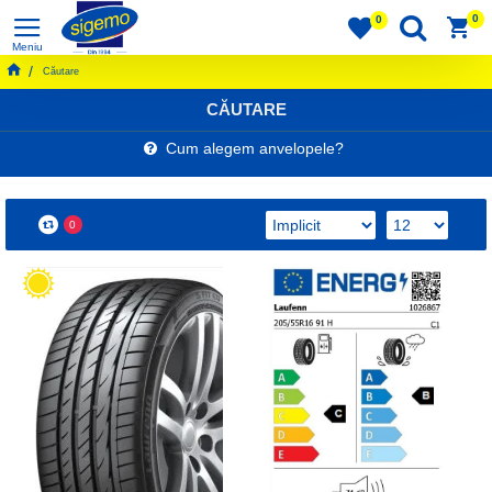
0
0
Căutare
CĂUTARE
Cum alegem anvelopele?
0