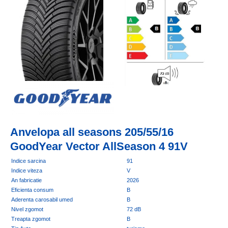
Anvelopa all seasons 205/55/16
GoodYear Vector AllSeason 4 91V
Indice sarcina
91
Indice viteza
V
An fabricatie
2026
Eficienta consum
B
Aderenta carosabil umed
B
Nivel zgomot
72 dB
Treapta zgomot
B