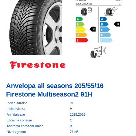
Anvelopa all seasons 205/55/16
Firestone Multiseason2 91H
Indice sarcina
91
Indice viteza
H
An fabricatie
2025.2026
Eficienta consum
C
Aderenta carosabil umed
B
Nivel zgomot
71 dB