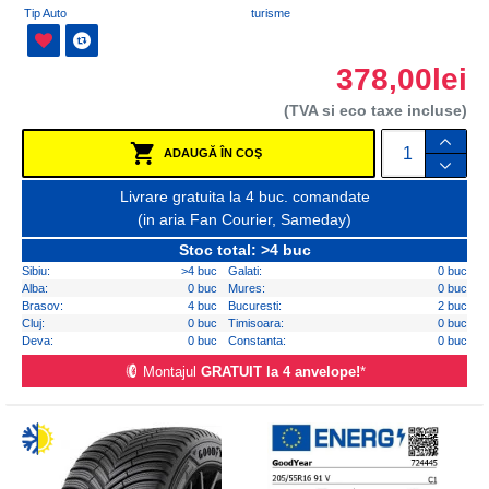
Tip Auto
turisme
378,00lei
(TVA si eco taxe incluse)
ADAUGĂ ÎN COŞ
Livrare gratuita la 4 buc. comandate
(in aria Fan Courier, Sameday)
Stoc total: >4 buc
Sibiu:
>4 buc
Galati:
0 buc
Alba:
0 buc
Mures:
0 buc
Brasov:
4 buc
Bucuresti:
2 buc
Cluj:
0 buc
Timisoara:
0 buc
Deva:
0 buc
Constanta:
0 buc
Montajul
GRATUIT la 4 anvelope!
*