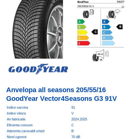
Anvelopa all seasons 205/55/16
GoodYear Vector4Seasons G3 91V
Indice sarcina
91
Indice viteza
V
An fabricatie
2024.2025
Eficienta consum
C
Aderenta carosabil umed
B
Nivel zgomot
70 dB