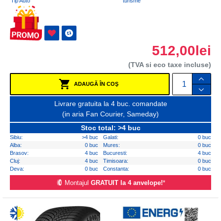
Tip Auto
turisme
512,00lei
(TVA si eco taxe incluse)
ADAUGĂ ÎN COŞ
Livrare gratuita la 4 buc. comandate
(in aria Fan Courier, Sameday)
Stoc total: >4 buc
Sibiu:
>4 buc
Galati:
0 buc
Alba:
0 buc
Mures:
0 buc
Brasov:
4 buc
Bucuresti:
4 buc
Cluj:
4 buc
Timisoara:
0 buc
Deva:
0 buc
Constanta:
0 buc
Montajul
GRATUIT la 4 anvelope!
*