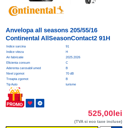
Anvelopa all seasons 205/55/16
Continental AllSeasonContact2 91H
Indice sarcina
91
Indice viteza
H
An fabricatie
2025.2026
Eficienta consum
C
Aderenta carosabil umed
B
Nivel zgomot
70 dB
Treapta zgomot
B
Tip Auto
turisme
525,00lei
(TVA si eco taxe incluse)