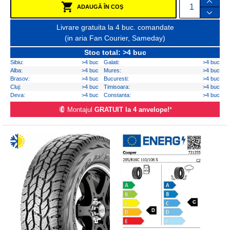
ADAUGĂ ÎN COŞ
Livrare gratuita la 4 buc. comandate
(in aria Fan Courier, Sameday)
Stoc total: >4 buc
Sibiu:
>4 buc
Galati:
>4 buc
Alba:
>4 buc
Mures:
>4 buc
Brasov:
>4 buc
Bucuresti:
>4 buc
Cluj:
>4 buc
Timisoara:
>4 buc
Deva:
>4 buc
Constanta:
>4 buc
Montajul
GRATUIT la 4 anvelope!
*