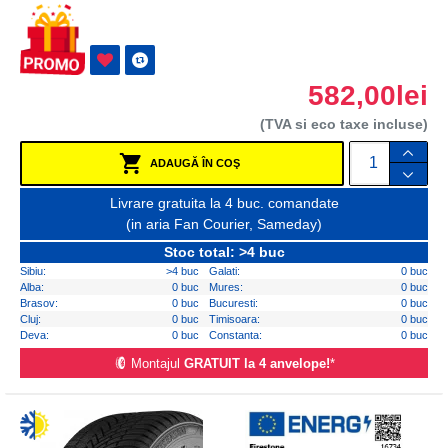
582,00lei
(TVA si eco taxe incluse)
ADAUGĂ ÎN COŞ
Livrare gratuita la 4 buc. comandate
(in aria Fan Courier, Sameday)
Stoc total: >4 buc
Sibiu:
>4 buc
Galati:
0 buc
Alba:
0 buc
Mures:
0 buc
Brasov:
0 buc
Bucuresti:
0 buc
Cluj:
0 buc
Timisoara:
0 buc
Deva:
0 buc
Constanta:
0 buc
Montajul
GRATUIT la 4 anvelope!
*