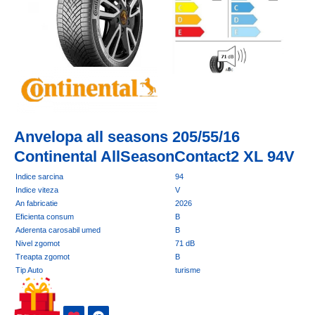
Anvelopa all seasons 205/55/16
Continental AllSeasonContact2 XL 94V
Indice sarcina
94
Indice viteza
V
An fabricatie
2026
Eficienta consum
B
Aderenta carosabil umed
B
Nivel zgomot
71 dB
Treapta zgomot
B
Tip Auto
turisme