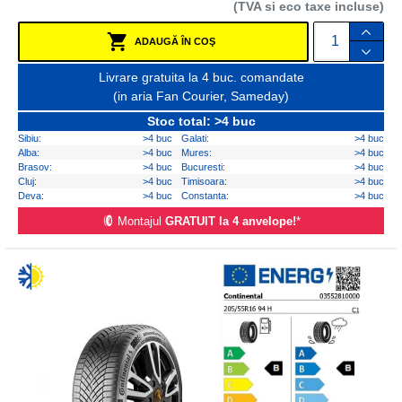
(TVA si eco taxe incluse)
ADAUGĂ ÎN COŞ
Livrare gratuita la 4 buc. comandate
(in aria Fan Courier, Sameday)
Stoc total: >4 buc
Sibiu:
>4 buc
Galati:
>4 buc
Alba:
>4 buc
Mures:
>4 buc
Brasov:
>4 buc
Bucuresti:
>4 buc
Cluj:
>4 buc
Timisoara:
>4 buc
Deva:
>4 buc
Constanta:
>4 buc
Montajul
GRATUIT la 4 anvelope!
*