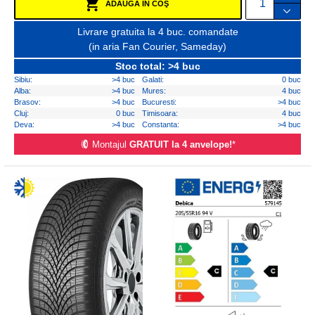
ADAUGĂ ÎN COŞ
Livrare gratuita la 4 buc. comandate
(in aria Fan Courier, Sameday)
Stoc total: >4 buc
Sibiu:
>4 buc
Galati:
0 buc
Alba:
>4 buc
Mures:
4 buc
Brasov:
>4 buc
Bucuresti:
>4 buc
Cluj:
0 buc
Timisoara:
4 buc
Deva:
>4 buc
Constanta:
>4 buc
Montajul
GRATUIT la 4 anvelope!
*