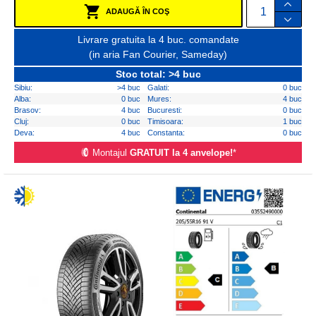
ADAUGĂ ÎN COŞ
Livrare gratuita la 4 buc. comandate
(in aria Fan Courier, Sameday)
Stoc total: >4 buc
Sibiu:
>4 buc
Galati:
0 buc
Alba:
0 buc
Mures:
4 buc
Brasov:
4 buc
Bucuresti:
0 buc
Cluj:
0 buc
Timisoara:
1 buc
Deva:
4 buc
Constanta:
0 buc
Montajul
GRATUIT la 4 anvelope!
*