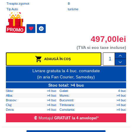
Treapta zgomot
B
Tip Auto
turisme
497,00lei
(TVA si eco taxe incluse)
ADAUGĂ ÎN COŞ
Livrare gratuita la 4 buc. comandate
(in aria Fan Courier, Sameday)
Stoc total: >4 buc
Sibiu:
>4 buc
Galati:
4 buc
Alba:
>4 buc
Mures:
>4 buc
Brasov:
>4 buc
Bucuresti:
>4 buc
Cluj:
>4 buc
Timisoara:
>4 buc
Deva:
>4 buc
Constanta:
>4 buc
Montajul
GRATUIT la 4 anvelope!
*