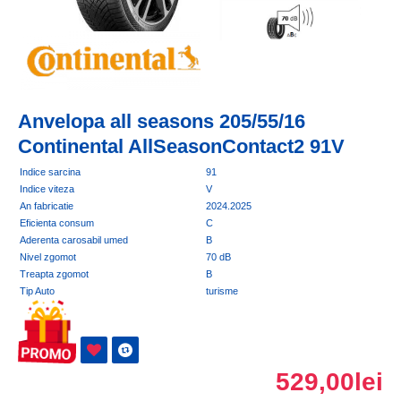
Anvelopa all seasons 205/55/16
Continental AllSeasonContact2 91V
Indice sarcina
91
Indice viteza
V
An fabricatie
2024.2025
Eficienta consum
C
Aderenta carosabil umed
B
Nivel zgomot
70 dB
Treapta zgomot
B
Tip Auto
turisme
529,00lei