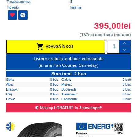
Treapta zgomot
B
Tip Auto
turisme
395,00lei
(TVA si eco taxe incluse)
ADAUGĂ ÎN COŞ
Livrare gratuita la 4 buc. comandate
(in aria Fan Courier, Sameday)
Stoc total: 2 buc
Sibiu:
0 buc
Galati:
0 buc
Alba:
0 buc
Mures:
0 buc
Brasov:
0 buc
Bucuresti:
0 buc
Cluj:
0 buc
Timisoara:
0 buc
Deva:
0 buc
Constanta:
0 buc
Montajul
GRATUIT la 4 anvelope!
*