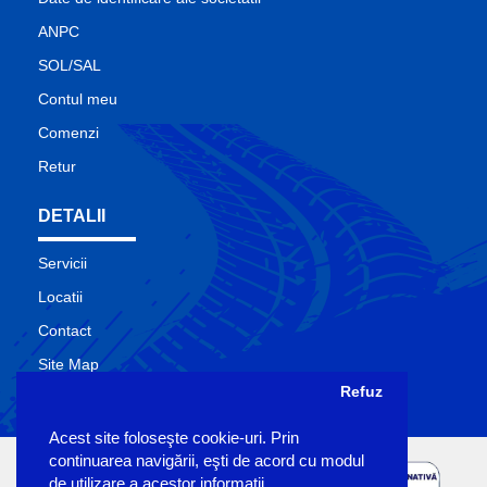
ANPC
SOL/SAL
Contul meu
Comenzi
Retur
DETALII
Servicii
Locatii
Contact
Site Map
Refuz
Producatori
Acest site foloseşte cookie-uri. Prin
continuarea navigării, eşti de acord cu modul
de utilizare a acestor informaţii.