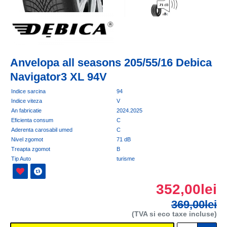
Anvelopa all seasons 205/55/16 Debica
Navigator3 XL 94V
Indice sarcina
94
Indice viteza
V
An fabricatie
2024.2025
Eficienta consum
C
Aderenta carosabil umed
C
Nivel zgomot
71 dB
Treapta zgomot
B
Tip Auto
turisme
352,00lei
369,00lei
(TVA si eco taxe incluse)