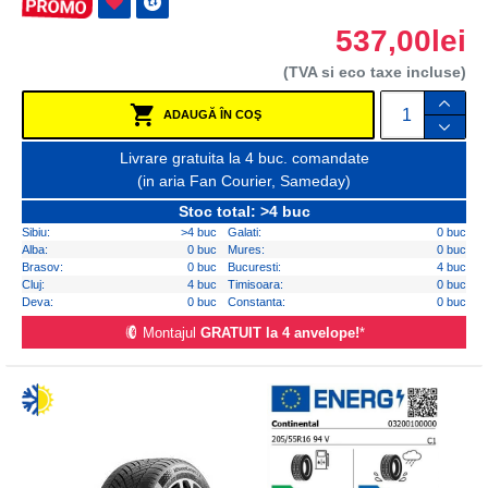
537,00lei
(TVA si eco taxe incluse)
ADAUGĂ ÎN COŞ
Livrare gratuita la 4 buc. comandate
(in aria Fan Courier, Sameday)
Stoc total: >4 buc
Sibiu:
>4 buc
Galati:
0 buc
Alba:
0 buc
Mures:
0 buc
Brasov:
0 buc
Bucuresti:
4 buc
Cluj:
4 buc
Timisoara:
0 buc
Deva:
0 buc
Constanta:
0 buc
Montajul
GRATUIT la 4 anvelope!
*