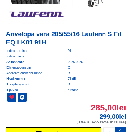
Anvelopa vara 205/55/16 Laufenn S Fit
EQ LK01 91H
Indice sarcina
91
Indice viteza
H
An fabricatie
2025.2026
Eficienta consum
C
Aderenta carosabil umed
B
Nivel zgomot
71 dB
Treapta zgomot
B
Tip Auto
turisme
285,00lei
299,00lei
(TVA si eco taxe incluse)