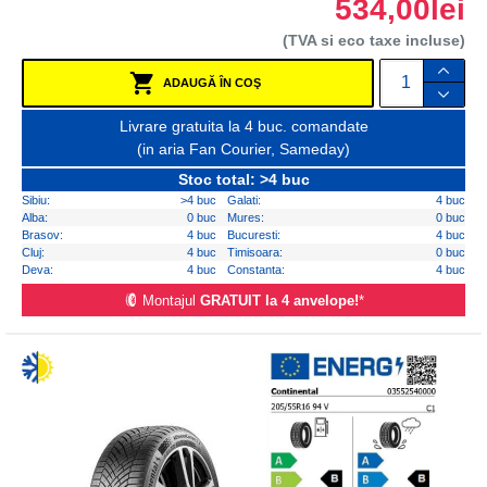
534,00lei
(TVA si eco taxe incluse)
ADAUGĂ ÎN COŞ
Livrare gratuita la 4 buc. comandate
(in aria Fan Courier, Sameday)
Stoc total: >4 buc
Sibiu:
>4 buc
Galati:
4 buc
Alba:
0 buc
Mures:
0 buc
Brasov:
4 buc
Bucuresti:
4 buc
Cluj:
4 buc
Timisoara:
0 buc
Deva:
4 buc
Constanta:
4 buc
Montajul
GRATUIT la 4 anvelope!
*