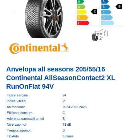
Anvelopa all seasons 205/55/16
Continental AllSeasonContact2 XL
RunOnFlat 94V
Indice sarcina
94
Indice viteza
V
An fabricatie
2024.2025.2026
Eficienta consum
C
Aderenta carosabil umed
B
Nivel zgomot
71 dB
Treapta zgomot
B
Tip Auto
turisme