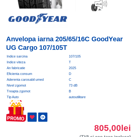
Anvelopa iarna 205/65/16C GoodYear
UG Cargo 107/105T
Indice sarcina
107/105
Indice viteza
T
An fabricatie
2025
Eficienta consum
D
Aderenta carosabil umed
C
Nivel zgomot
73 dB
Treapta zgomot
B
Tip Auto
autoutilitare
805,00lei
(TVA si eco taxe incluse)