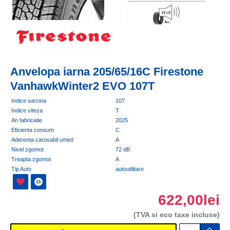
Anvelopa iarna 205/65/16C Firestone
VanhawkWinter2 EVO 107T
Indice sarcina
107
Indice viteza
T
An fabricatie
2025
Eficienta consum
C
Aderenta carosabil umed
A
Nivel zgomot
72 dB
Treapta zgomot
A
Tip Auto
autoutilitare
622,00lei
(TVA si eco taxe incluse)