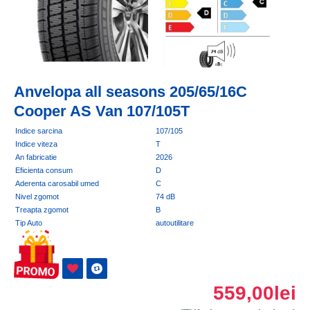
Anvelopa all seasons 205/65/16C
Cooper AS Van 107/105T
Indice sarcina
107/105
Indice viteza
T
An fabricatie
2026
Eficienta consum
D
Aderenta carosabil umed
C
Nivel zgomot
74 dB
Treapta zgomot
B
Tip Auto
autoutilitare
559,00lei