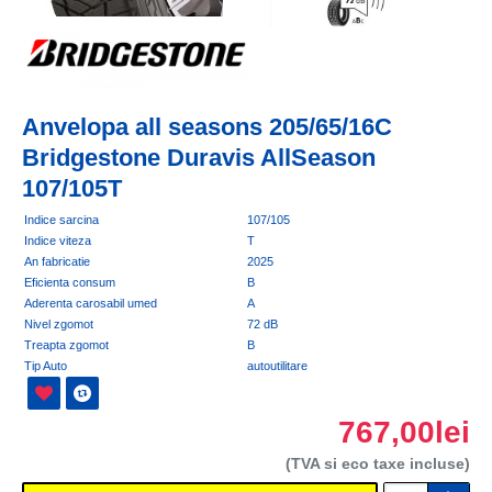
Anvelopa all seasons 205/65/16C
Bridgestone Duravis AllSeason
107/105T
Indice sarcina
107/105
Indice viteza
T
An fabricatie
2025
Eficienta consum
B
Aderenta carosabil umed
A
Nivel zgomot
72 dB
Treapta zgomot
B
Tip Auto
autoutilitare
767,00lei
(TVA si eco taxe incluse)