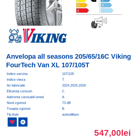
Anvelopa all seasons 205/65/16C Viking
FourTech Van XL 107/105T
Indice sarcina
107/105
Indice viteza
T
An fabricatie
2024.2025.2026
Eficienta consum
C
Aderenta carosabil umed
A
Nivel zgomot
73 dB
Treapta zgomot
B
Tip Auto
autoutilitare
547,00lei