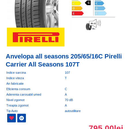
Anvelopa all seasons 205/65/16C Pirelli
Carrier All Seasons 107T
Indice sarcina
107
Indice viteza
T
An fabricatie
Eficienta consum
C
Aderenta carosabil umed
A
Nivel zgomot
70 dB
Treapta zgomot
A
Tip Auto
autoutilitare
795,00lei