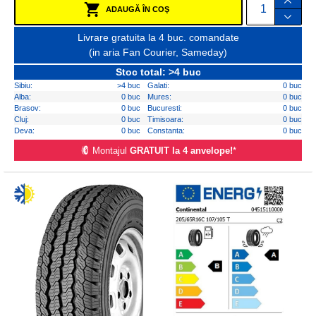
ADAUGĂ ÎN COŞ
Livrare gratuita la 4 buc. comandate
(in aria Fan Courier, Sameday)
Stoc total: >4 buc
Sibiu:
>4 buc
Galati:
0 buc
Alba:
0 buc
Mures:
0 buc
Brasov:
0 buc
Bucuresti:
0 buc
Cluj:
0 buc
Timisoara:
0 buc
Deva:
0 buc
Constanta:
0 buc
Montajul
GRATUIT la 4 anvelope!
*