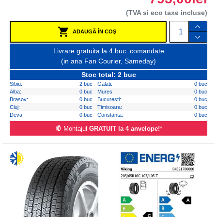
(TVA si eco taxe incluse)
ADAUGĂ ÎN COŞ
Livrare gratuita la 4 buc. comandate
(in aria Fan Courier, Sameday)
Stoc total: 2 buc
Sibiu:
2 buc
Galati:
0 buc
Alba:
0 buc
Mures:
0 buc
Brasov:
0 buc
Bucuresti:
0 buc
Cluj:
0 buc
Timisoara:
0 buc
Deva:
0 buc
Constanta:
0 buc
Montajul
GRATUIT la 4 anvelope!
*