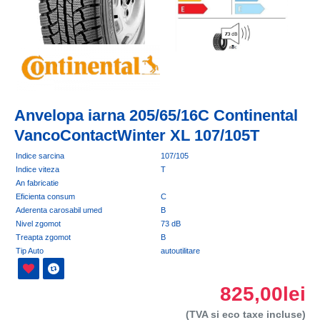
Anvelopa iarna 205/65/16C Continental
VancoContactWinter XL 107/105T
Indice sarcina
107/105
Indice viteza
T
An fabricatie
Eficienta consum
C
Aderenta carosabil umed
B
Nivel zgomot
73 dB
Treapta zgomot
B
Tip Auto
autoutilitare
825,00lei
(TVA si eco taxe incluse)