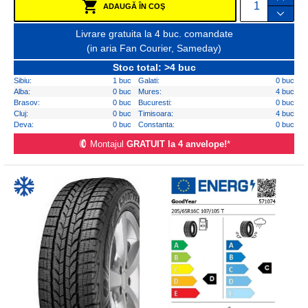
ADAUGĂ ÎN COŞ
Livrare gratuita la 4 buc. comandate
(in aria Fan Courier, Sameday)
Stoc total: >4 buc
Sibiu:
1 buc
Galati:
0 buc
Alba:
0 buc
Mures:
4 buc
Brasov:
0 buc
Bucuresti:
0 buc
Cluj:
0 buc
Timisoara:
4 buc
Deva:
0 buc
Constanta:
0 buc
Montajul
GRATUIT la 4 anvelope!
*