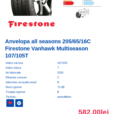
Anvelopa all seasons 205/65/16C
Firestone Vanhawk Multiseason
107/105T
Indice sarcina
107/105
Indice viteza
T
An fabricatie
2026
Eficienta consum
C
Aderenta carosabil umed
B
Nivel zgomot
73 dB
Treapta zgomot
B
Tip Auto
autoutilitare
582,00lei