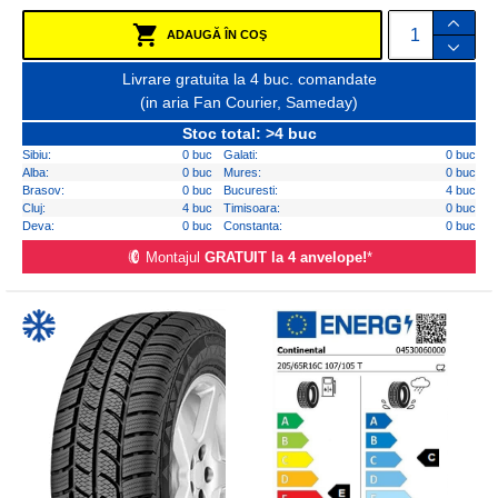
ADAUGĂ ÎN COŞ
Livrare gratuita la 4 buc. comandate
(in aria Fan Courier, Sameday)
Stoc total: >4 buc
Sibiu:
0 buc
Galati:
0 buc
Alba:
0 buc
Mures:
0 buc
Brasov:
0 buc
Bucuresti:
4 buc
Cluj:
4 buc
Timisoara:
0 buc
Deva:
0 buc
Constanta:
0 buc
Montajul
GRATUIT la 4 anvelope!
*