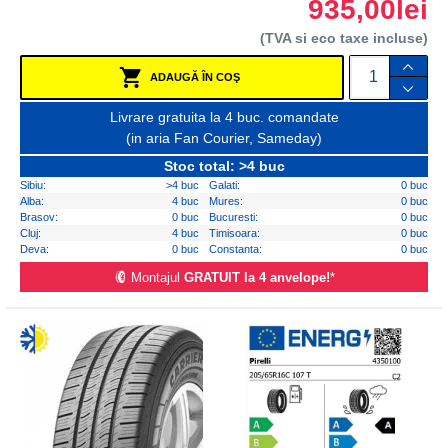
935,00lei
(TVA si eco taxe incluse)
ADAUGĂ ÎN COŞ
Livrare gratuita la 4 buc. comandate
(in aria Fan Courier, Sameday)
Stoc total: >4 buc
Sibiu:
>4 buc
Galati:
0 buc
Alba:
4 buc
Mures:
0 buc
Brasov:
0 buc
Bucuresti:
0 buc
Cluj:
4 buc
Timisoara:
0 buc
Deva:
0 buc
Constanta:
0 buc
Montajul
GRATUIT la 4 anvelope!
*