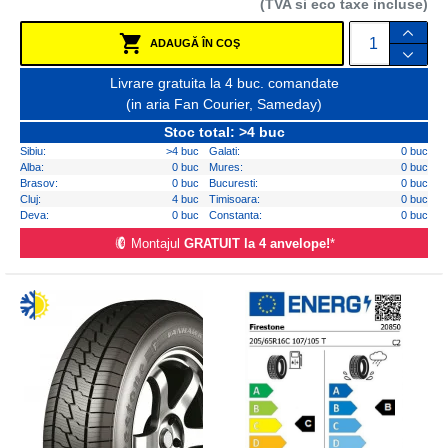
(TVA si eco taxe incluse)
ADAUGĂ ÎN COŞ
Livrare gratuita la 4 buc. comandate
(in aria Fan Courier, Sameday)
Stoc total: >4 buc
Sibiu:
>4 buc
Galati:
0 buc
Alba:
0 buc
Mures:
0 buc
Brasov:
0 buc
Bucuresti:
0 buc
Cluj:
4 buc
Timisoara:
0 buc
Deva:
0 buc
Constanta:
0 buc
Montajul
GRATUIT la 4 anvelope!
*