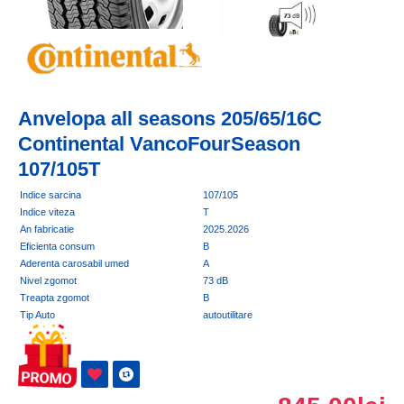
Anvelopa all seasons 205/65/16C
Continental VancoFourSeason
107/105T
Indice sarcina
107/105
Indice viteza
T
An fabricatie
2025.2026
Eficienta consum
B
Aderenta carosabil umed
A
Nivel zgomot
73 dB
Treapta zgomot
B
Tip Auto
autoutilitare