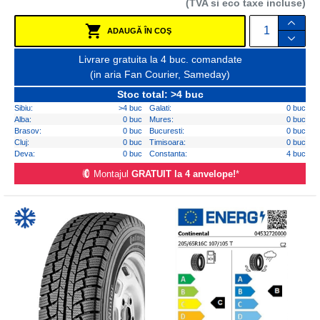
(TVA si eco taxe incluse)
ADAUGĂ ÎN COŞ
Livrare gratuita la 4 buc. comandate
(in aria Fan Courier, Sameday)
Stoc total: >4 buc
Sibiu:
>4 buc
Galati:
0 buc
Alba:
0 buc
Mures:
0 buc
Brasov:
0 buc
Bucuresti:
0 buc
Cluj:
0 buc
Timisoara:
0 buc
Deva:
0 buc
Constanta:
4 buc
Montajul
GRATUIT la 4 anvelope!
*