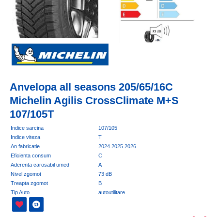
Anvelopa all seasons 205/65/16C
Michelin Agilis CrossClimate M+S
107/105T
Indice sarcina
107/105
Indice viteza
T
An fabricatie
2024.2025.2026
Eficienta consum
C
Aderenta carosabil umed
A
Nivel zgomot
73 dB
Treapta zgomot
B
Tip Auto
autoutilitare