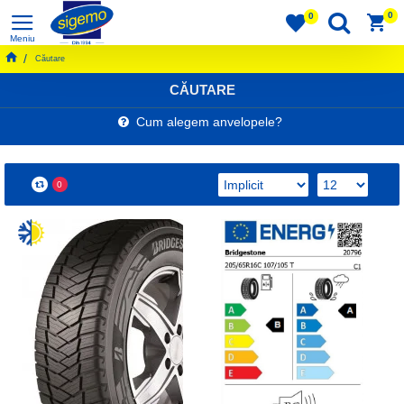
0
0
Căutare
CĂUTARE
Cum alegem anvelopele?
0