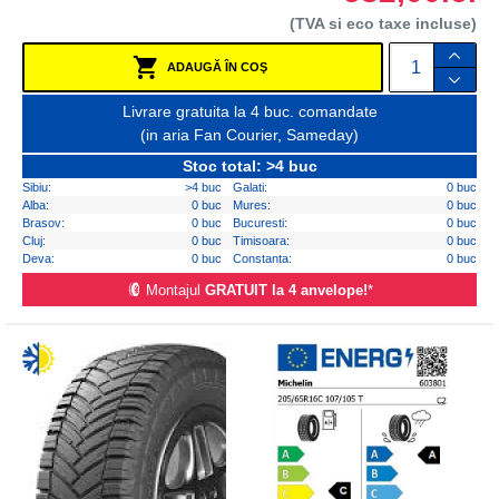
(TVA si eco taxe incluse)
ADAUGĂ ÎN COŞ
Livrare gratuita la 4 buc. comandate
(in aria Fan Courier, Sameday)
Stoc total: >4 buc
Sibiu:
>4 buc
Galati:
0 buc
Alba:
0 buc
Mures:
0 buc
Brasov:
0 buc
Bucuresti:
0 buc
Cluj:
0 buc
Timisoara:
0 buc
Deva:
0 buc
Constanta:
0 buc
Montajul
GRATUIT la 4 anvelope!
*