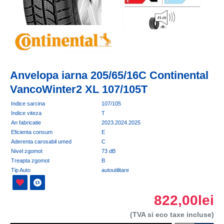
Anvelopa iarna 205/65/16C Continental
VancoWinter2 XL 107/105T
Indice sarcina
107/105
Indice viteza
T
An fabricatie
2023.2024.2025
Eficienta consum
E
Aderenta carosabil umed
C
Nivel zgomot
73 dB
Treapta zgomot
B
Tip Auto
autoutilitare
822,00lei
(TVA si eco taxe incluse)