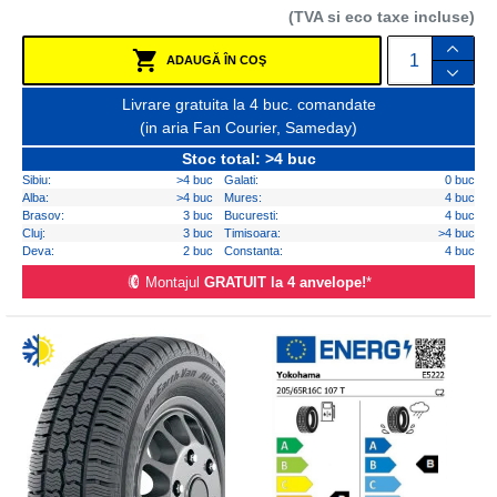
(TVA si eco taxe incluse)
ADAUGĂ ÎN COŞ
Livrare gratuita la 4 buc. comandate
(in aria Fan Courier, Sameday)
Stoc total: >4 buc
Sibiu:
>4 buc
Galati:
0 buc
Alba:
>4 buc
Mures:
4 buc
Brasov:
3 buc
Bucuresti:
4 buc
Cluj:
3 buc
Timisoara:
>4 buc
Deva:
2 buc
Constanta:
4 buc
Montajul
GRATUIT la 4 anvelope!
*