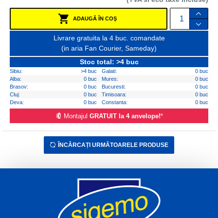
ADAUGĂ ÎN COŞ
Livrare gratuita la 4 buc. comandate
(in aria Fan Courier, Sameday)
Stoc total: >4 buc
Sibiu:
>4 buc
Galati:
0 buc
Alba:
0 buc
Mures:
0 buc
Brasov:
0 buc
Bucuresti:
0 buc
Cluj:
0 buc
Timisoara:
0 buc
Deva:
0 buc
Constanta:
0 buc
Montajul
GRATUIT la 4 anvelope!
*
ÎNCĂRCAȚI URMĂTOARELE PRODUSE