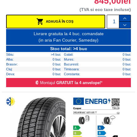
845,00lei
(TVA si eco taxe incluse)
ADAUGĂ ÎN COŞ
Livrare gratuita la 4 buc. comandate
(in aria Fan Courier, Sameday)
Stoc total: >4 buc
Sibiu:
>4 buc
Galati:
0 buc
Alba:
0 buc
Mures:
0 buc
Brasov:
0 buc
Bucuresti:
0 buc
Cluj:
0 buc
Timisoara:
0 buc
Deva:
0 buc
Constanta:
0 buc
Montajul
GRATUIT la 4 anvelope!
*