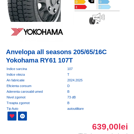
Anvelopa all seasons 205/65/16C
Yokohama RY61 107T
Indice sarcina
107
Indice viteza
T
An fabricatie
2024.2025
Eficienta consum
D
Aderenta carosabil umed
B
Nivel zgomot
73 dB
Treapta zgomot
B
Tip Auto
autoutilitare
639,00lei