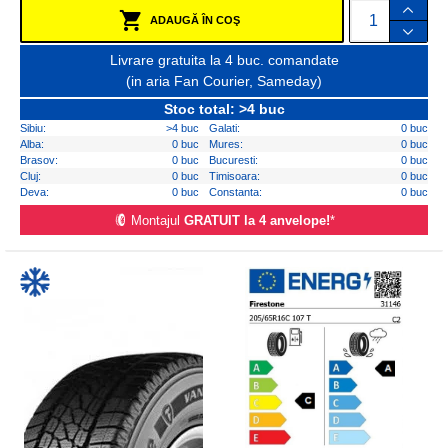
ADAUGĂ ÎN COŞ
Livrare gratuita la 4 buc. comandate
(in aria Fan Courier, Sameday)
Stoc total: >4 buc
Sibiu:
>4 buc
Galati:
0 buc
Alba:
0 buc
Mures:
0 buc
Brasov:
0 buc
Bucuresti:
0 buc
Cluj:
0 buc
Timisoara:
0 buc
Deva:
0 buc
Constanta:
0 buc
Montajul
GRATUIT la 4 anvelope!
*