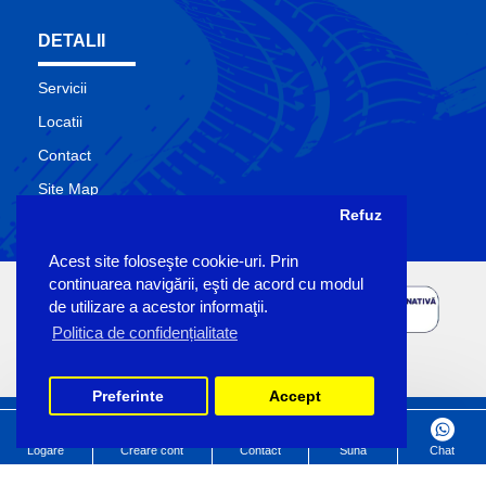
DETALII
Servicii
Locatii
Contact
Site Map
Refuz
Producatori
Acest site foloseşte cookie-uri. Prin
continuarea navigării, eşti de acord cu modul
de utilizare a acestor informaţii.
Politica de confidențialitate
Preferinte
Accept
Copyright Sigemo © 2023
by Pronet Design
Logare
Creare cont
Contact
Suna
Chat