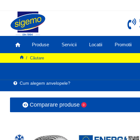
Produse
Servicii
Locatii
Promotii
Căutare
Cum alegem anvelopele?
Comparare produse
0