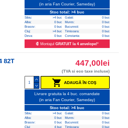
(in aria Fan Courier, Sameday)
Stoc total: >4 buc
Sibiu:
>4 buc
Galati:
0 buc
Alba:
0 buc
Mures:
0 buc
Brasov:
0 buc
Bucuresti:
0 buc
Cluj:
>4 buc
Timisoara:
0 buc
Deva:
0 buc
Constanta:
0 buc
Montajul
GRATUIT la 4 anvelope!
*
4 82T
447,00lei
(TVA si eco taxe incluse)
ADAUGĂ ÎN COŞ
Livrare gratuita la 4 buc. comandate
(in aria Fan Courier, Sameday)
Stoc total: >4 buc
Sibiu:
>4 buc
Galati:
0 buc
Alba:
0 buc
Mures:
0 buc
Brasov:
0 buc
Bucuresti:
0 buc
Cluj:
4 buc
Timisoara:
0 buc