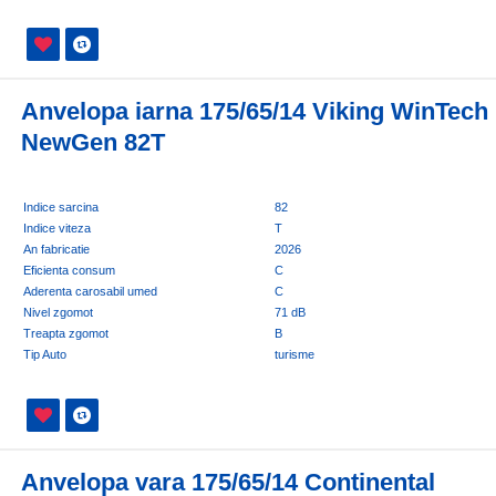
Anvelopa iarna 175/65/14 Viking WinTech
NewGen 82T
Indice sarcina
82
Indice viteza
T
An fabricatie
2026
Eficienta consum
C
Aderenta carosabil umed
C
Nivel zgomot
71 dB
Treapta zgomot
B
Tip Auto
turisme
Anvelopa vara 175/65/14 Continental