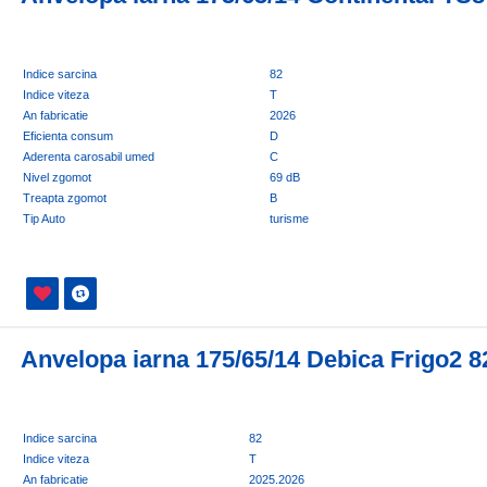
Indice sarcina
82
Indice viteza
T
An fabricatie
2026
Eficienta consum
D
Aderenta carosabil umed
C
Nivel zgomot
69 dB
Treapta zgomot
B
Tip Auto
turisme
Anvelopa iarna 175/65/14 Debica Frigo2 8
Indice sarcina
82
Indice viteza
T
An fabricatie
2025.2026