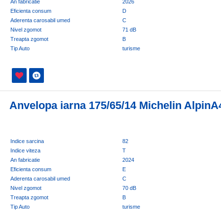
An fabricatie
2026
Eficienta consum
D
Aderenta carosabil umed
C
Nivel zgomot
71 dB
Treapta zgomot
B
Tip Auto
turisme
Anvelopa iarna 175/65/14 Michelin AlpinA
Indice sarcina
82
Indice viteza
T
An fabricatie
2024
Eficienta consum
E
Aderenta carosabil umed
C
Nivel zgomot
70 dB
Treapta zgomot
B
Tip Auto
turisme