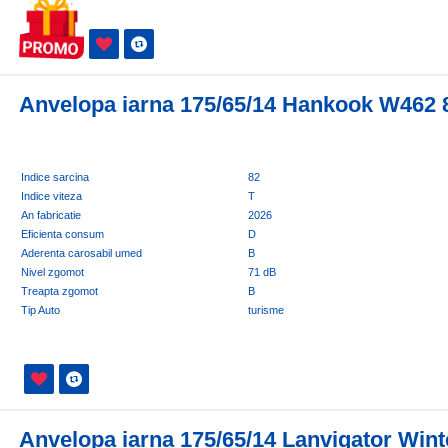
Anvelopa iarna 175/65/14 Hankook W462 
Indice sarcina
82
Indice viteza
T
An fabricatie
2026
Eficienta consum
D
Aderenta carosabil umed
B
Nivel zgomot
71 dB
Treapta zgomot
B
Tip Auto
turisme
Anvelopa iarna 175/65/14 Lanvigator Wint