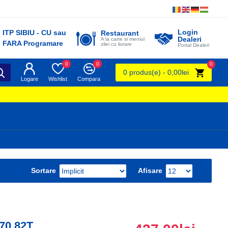
Login
ITP SIBIU - CU sau
Restaurant
Dealeri
A la carte si meniul
FARA Programare
zilei cu livrare
Portal Dealeri
0
0
0
0 produs(e) - 0,00lei
Logare
Wishlist
Compara
Sortare
Afisare
870 82T