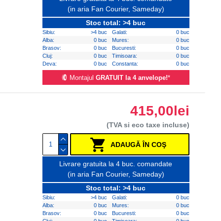
(in aria Fan Courier, Sameday)
Stoc total: >4 buc
Sibiu:
>4 buc
Galati:
0 buc
Alba:
0 buc
Mures:
0 buc
Brasov:
0 buc
Bucuresti:
0 buc
Cluj:
0 buc
Timisoara:
0 buc
Deva:
0 buc
Constanta:
0 buc
Montajul
GRATUIT la 4 anvelope!
*
415,00lei
(TVA si eco taxe incluse)
ADAUGĂ ÎN COŞ
Livrare gratuita la 4 buc. comandate
(in aria Fan Courier, Sameday)
Stoc total: >4 buc
Sibiu:
>4 buc
Galati:
0 buc
Alba:
0 buc
Mures:
0 buc
Brasov:
0 buc
Bucuresti:
0 buc