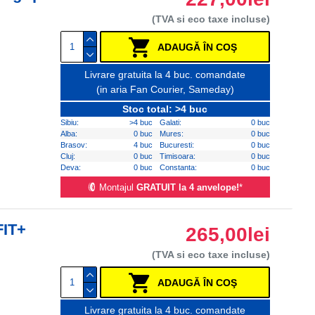
(TVA si eco taxe incluse)
ADAUGĂ ÎN COŞ
Livrare gratuita la 4 buc. comandate
(in aria Fan Courier, Sameday)
Stoc total: >4 buc
Sibiu:
>4 buc
Galati:
0 buc
Alba:
0 buc
Mures:
0 buc
Brasov:
4 buc
Bucuresti:
0 buc
Cluj:
0 buc
Timisoara:
0 buc
Deva:
0 buc
Constanta:
0 buc
Montajul
GRATUIT la 4 anvelope!
*
FIT+
265,00lei
(TVA si eco taxe incluse)
ADAUGĂ ÎN COŞ
Livrare gratuita la 4 buc. comandate