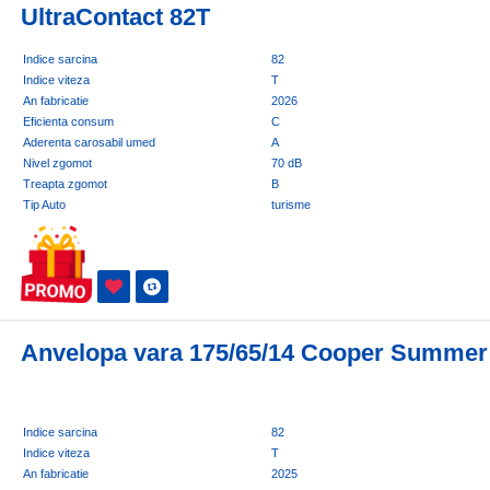
UltraContact 82T
Indice sarcina
82
Indice viteza
T
An fabricatie
2026
Eficienta consum
C
Aderenta carosabil umed
A
Nivel zgomot
70 dB
Treapta zgomot
B
Tip Auto
turisme
Anvelopa vara 175/65/14 Cooper Summer
Indice sarcina
82
Indice viteza
T
An fabricatie
2025