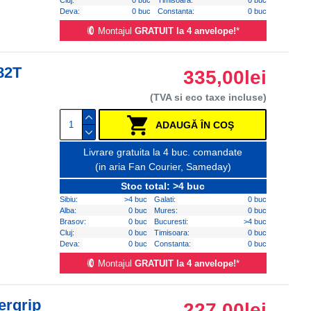
Cluj:
0 buc
Timisoara:
0 buc
Deva:
0 buc
Constanta:
0 buc
Montajul
GRATUIT la 4 anvelope!
*
82T
335,00lei
(TVA si eco taxe incluse)
ADAUGĂ ÎN COŞ
Livrare gratuita la 4 buc. comandate
(in aria Fan Courier, Sameday)
Stoc total: >4 buc
Sibiu:
>4 buc
Galati:
0 buc
Alba:
0 buc
Mures:
0 buc
Brasov:
0 buc
Bucuresti:
>4 buc
Cluj:
0 buc
Timisoara:
0 buc
Deva:
0 buc
Constanta:
0 buc
Montajul
GRATUIT la 4 anvelope!
*
ergrip
227,00lei