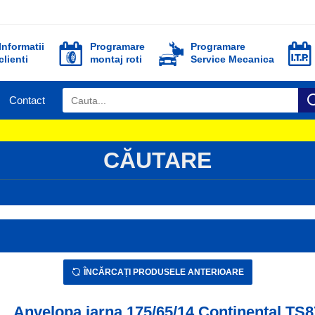
Informatii
Programare
Programare
clienti
montaj roti
Service Mecanica
Contact
CĂUTARE
ÎNCĂRCAȚI PRODUSELE ANTERIOARE
Anvelopa iarna 175/65/14 Continental TS