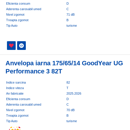
Eficienta consum
D
Aderenta carosabil umed
C
Nivel zgomot
71 dB
Treapta zgomot
B
Tip Auto
turisme
Anvelopa iarna 175/65/14 GoodYear UG
Performance 3 82T
Indice sarcina
82
Indice viteza
T
An fabricatie
2025.2026
Eficienta consum
D
Aderenta carosabil umed
C
Nivel zgomot
70 dB
Treapta zgomot
B
Tip Auto
turisme