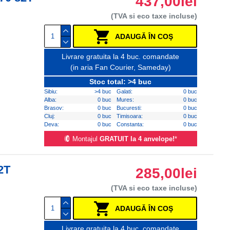
437,00lei
(TVA si eco taxe incluse)
ADAUGĂ ÎN COŞ
Livrare gratuita la 4 buc. comandate
(in aria Fan Courier, Sameday)
Stoc total: >4 buc
Sibiu:
>4 buc
Galati:
0 buc
Alba:
0 buc
Mures:
0 buc
Brasov:
0 buc
Bucuresti:
0 buc
Cluj:
0 buc
Timisoara:
0 buc
Deva:
0 buc
Constanta:
0 buc
Montajul
GRATUIT la 4 anvelope!
*
2T
285,00lei
(TVA si eco taxe incluse)
ADAUGĂ ÎN COŞ
Livrare gratuita la 4 buc. comandate