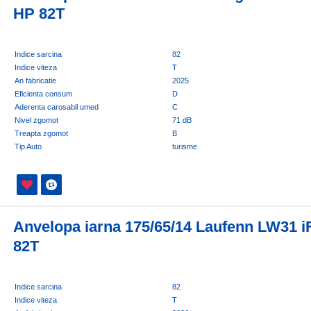
HP 82T
Indice sarcina
82
Indice viteza
T
An fabricatie
2025
Eficienta consum
D
Aderenta carosabil umed
C
Nivel zgomot
71 dB
Treapta zgomot
B
Tip Auto
turisme
Anvelopa iarna 175/65/14 Laufenn LW31 i
82T
Indice sarcina
82
Indice viteza
T