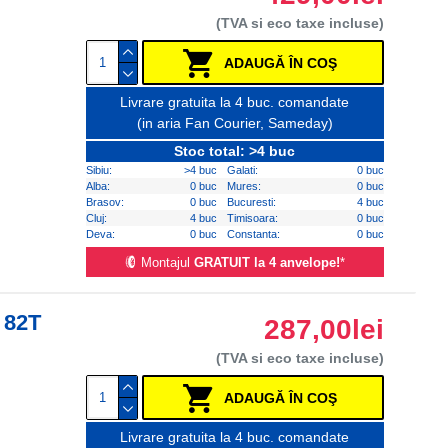
(TVA si eco taxe incluse)
ADAUGĂ ÎN COŞ
Livrare gratuita la 4 buc. comandate
(in aria Fan Courier, Sameday)
Stoc total: >4 buc
Sibiu:
>4 buc
Galati:
0 buc
Alba:
0 buc
Mures:
0 buc
Brasov:
0 buc
Bucuresti:
4 buc
Cluj:
4 buc
Timisoara:
0 buc
Deva:
0 buc
Constanta:
0 buc
Montajul
GRATUIT la 4 anvelope!
*
 82T
287,00lei
(TVA si eco taxe incluse)
ADAUGĂ ÎN COŞ
Livrare gratuita la 4 buc. comandate