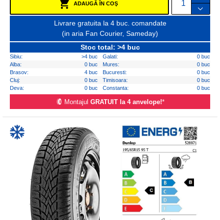
ADAUGĂ ÎN COŞ
Livrare gratuita la 4 buc. comandate
(in aria Fan Courier, Sameday)
Stoc total: >4 buc
Sibiu:
>4 buc
Galati:
0 buc
Alba:
0 buc
Mures:
0 buc
Brasov:
4 buc
Bucuresti:
0 buc
Cluj:
0 buc
Timisoara:
0 buc
Deva:
0 buc
Constanta:
0 buc
Montajul
GRATUIT la 4 anvelope!
*