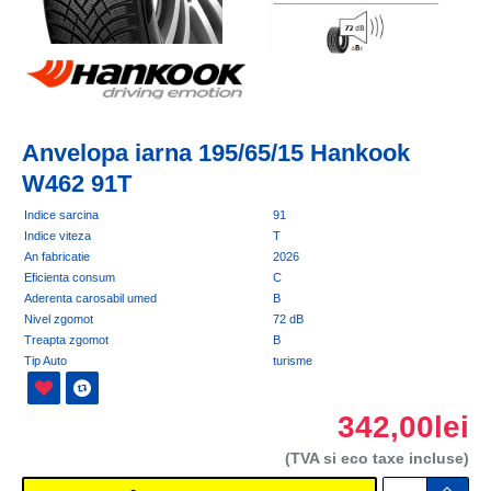
Anvelopa iarna 195/65/15 Hankook
W462 91T
Indice sarcina
91
Indice viteza
T
An fabricatie
2026
Eficienta consum
C
Aderenta carosabil umed
B
Nivel zgomot
72 dB
Treapta zgomot
B
Tip Auto
turisme
342,00lei
(TVA si eco taxe incluse)