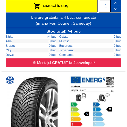
ADAUGĂ ÎN COŞ
Livrare gratuita la 4 buc. comandate
(in aria Fan Courier, Sameday)
Stoc total: >4 buc
Sibiu:
>4 buc
Galati:
0 buc
Alba:
0 buc
Mures:
0 buc
Brasov:
0 buc
Bucuresti:
0 buc
Cluj:
0 buc
Timisoara:
0 buc
Deva:
0 buc
Constanta:
0 buc
Montajul
GRATUIT la 4 anvelope!
*