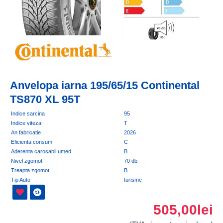
Anvelopa iarna 195/65/15 Continental
TS870 XL 95T
Indice sarcina
95
Indice viteza
T
An fabricatie
2026
Eficienta consum
C
Aderenta carosabil umed
B
Nivel zgomot
70 db
Treapta zgomot
B
Tip Auto
turisme
505,00lei