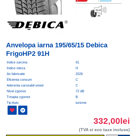
Anvelopa iarna 195/65/15 Debica
FrigoHP2 91H
Indice sarcina
91
Indice viteza
H
An fabricatie
2026
Eficienta consum
C
Aderenta carosabil umed
C
Nivel zgomot
72 dB
Treapta zgomot
B
Tip Auto
turisme
332,00lei
(TVA si eco taxe incluse)