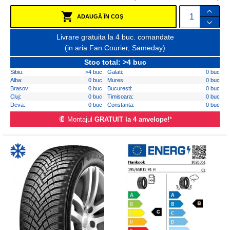
ADAUGĂ ÎN COŞ
Livrare gratuita la 4 buc. comandate
(in aria Fan Courier, Sameday)
Stoc total: >4 buc
Sibiu:
>4 buc
Galati:
0 buc
Alba:
0 buc
Mures:
0 buc
Brasov:
0 buc
Bucuresti:
0 buc
Cluj:
0 buc
Timisoara:
0 buc
Deva:
0 buc
Constanta:
0 buc
Montajul
GRATUIT la 4 anvelope!
*