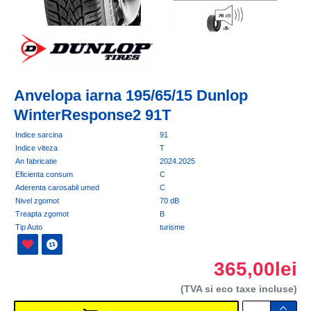
Anvelopa iarna 195/65/15 Dunlop
WinterResponse2 91T
Indice sarcina
91
Indice viteza
T
An fabricatie
2024.2025
Eficienta consum
C
Aderenta carosabil umed
C
Nivel zgomot
70 dB
Treapta zgomot
B
Tip Auto
turisme
365,00lei
(TVA si eco taxe incluse)