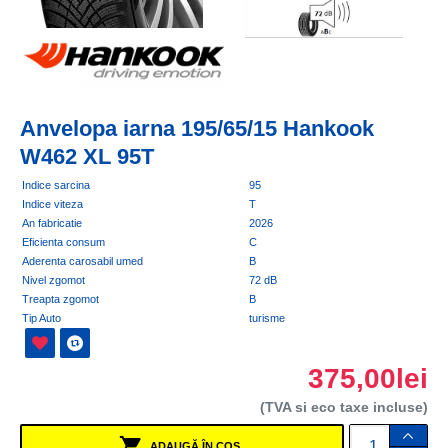
Anvelopa iarna 195/65/15 Hankook
W462 XL 95T
Indice sarcina
95
Indice viteza
T
An fabricatie
2026
Eficienta consum
C
Aderenta carosabil umed
B
Nivel zgomot
72 dB
Treapta zgomot
B
Tip Auto
turisme
375,00lei
(TVA si eco taxe incluse)
ADAUGĂ ÎN COŞ