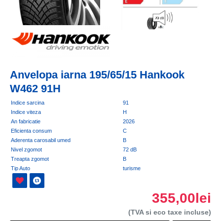
Anvelopa iarna 195/65/15 Hankook
W462 91H
Indice sarcina
91
Indice viteza
H
An fabricatie
2026
Eficienta consum
C
Aderenta carosabil umed
B
Nivel zgomot
72 dB
Treapta zgomot
B
Tip Auto
turisme
355,00lei
(TVA si eco taxe incluse)