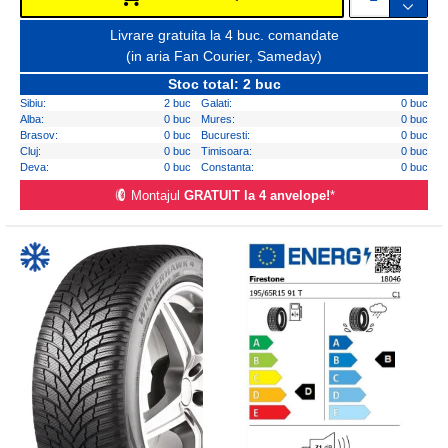
Livrare gratuita la 4 buc. comandate
(in aria Fan Courier, Sameday)
Stoc total: 2 buc
Sibiu:
2 buc
Galati:
0 buc
Alba:
0 buc
Mures:
0 buc
Brasov:
0 buc
Bucuresti:
0 buc
Cluj:
0 buc
Timisoara:
0 buc
Deva:
0 buc
Constanta:
0 buc
Montajul
GRATUIT la 4 anvelope!
*