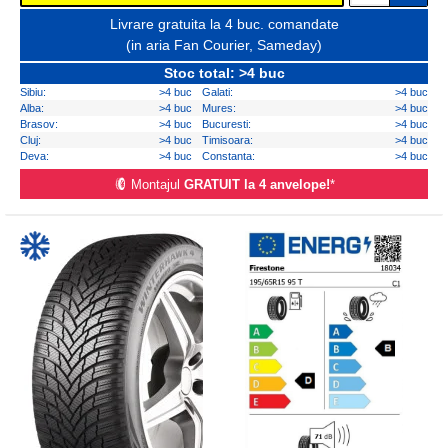
Livrare gratuita la 4 buc. comandate
(in aria Fan Courier, Sameday)
Stoc total: >4 buc
Sibiu:
>4 buc
Galati:
>4 buc
Alba:
>4 buc
Mures:
>4 buc
Brasov:
>4 buc
Bucuresti:
>4 buc
Cluj:
>4 buc
Timisoara:
>4 buc
Deva:
>4 buc
Constanta:
>4 buc
Montajul
GRATUIT la 4 anvelope!
*