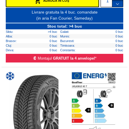
ADAUGĂ ÎN COŞ
Livrare gratuita la 4 buc. comandate
(in aria Fan Courier, Sameday)
Stoc total: >4 buc
Sibiu:
>4 buc
Galati:
0 buc
Alba:
0 buc
Mures:
0 buc
Brasov:
0 buc
Bucuresti:
0 buc
Cluj:
0 buc
Timisoara:
0 buc
Deva:
0 buc
Constanta:
0 buc
Montajul
GRATUIT la 4 anvelope!
*