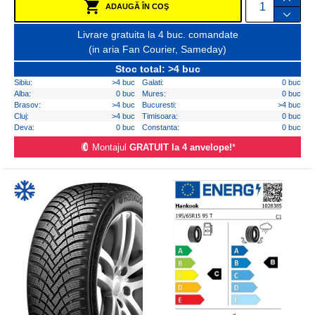
ADAUGĂ ÎN COŞ
Livrare gratuita la 4 buc. comandate
(in aria Fan Courier, Sameday)
Stoc total: >4 buc
Sibiu:
>4 buc
Galati:
0 buc
Alba:
0 buc
Mures:
0 buc
Brasov:
>4 buc
Bucuresti:
>4 buc
Cluj:
>4 buc
Timisoara:
0 buc
Deva:
0 buc
Constanta:
0 buc
Montajul
GRATUIT la 4 anvelope!
*