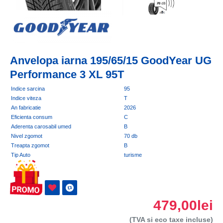
Anvelopa iarna 195/65/15 GoodYear UG
Performance 3 XL 95T
Indice sarcina
95
Indice viteza
T
An fabricatie
2026
Eficienta consum
C
Aderenta carosabil umed
B
Nivel zgomot
70 db
Treapta zgomot
B
Tip Auto
turisme
479,00lei
(TVA si eco taxe incluse)