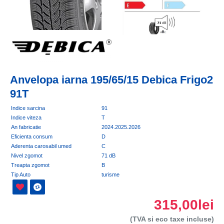
Anvelopa iarna 195/65/15 Debica Frigo2
91T
Indice sarcina
91
Indice viteza
T
An fabricatie
2024.2025.2026
Eficienta consum
D
Aderenta carosabil umed
C
Nivel zgomot
71 dB
Treapta zgomot
B
Tip Auto
turisme
315,00lei
(TVA si eco taxe incluse)