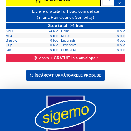
Livrare gratuita la 4 buc. comandate
(in aria Fan Courier, Sameday)
Stoc total: >4 buc
Sibiu:
>4 buc
Galati:
0 buc
Alba:
0 buc
Mures:
0 buc
Brasov:
0 buc
Bucuresti:
0 buc
Cluj:
0 buc
Timisoara:
0 buc
Deva:
0 buc
Constanta:
0 buc
Montajul
GRATUIT la 4 anvelope!
*
ÎNCĂRCAȚI URMĂTOARELE PRODUSE