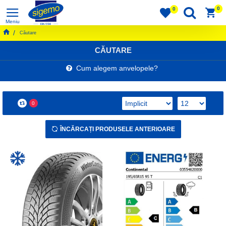
0
0
Căutare
CĂUTARE
Cum alegem anvelopele?
0
ÎNCĂRCAȚI PRODUSELE ANTERIOARE