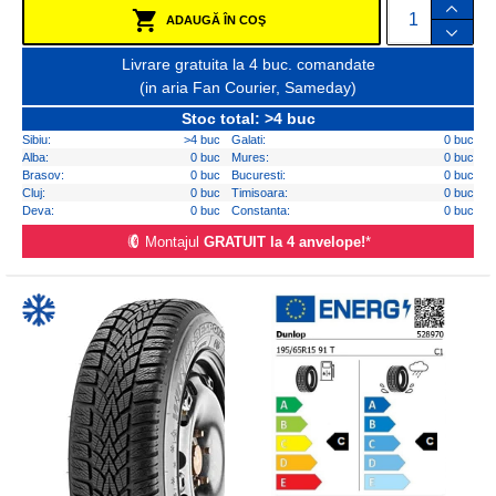
ADAUGĂ ÎN COŞ
Livrare gratuita la 4 buc. comandate
(in aria Fan Courier, Sameday)
Stoc total: >4 buc
Sibiu:
>4 buc
Galati:
0 buc
Alba:
0 buc
Mures:
0 buc
Brasov:
0 buc
Bucuresti:
0 buc
Cluj:
0 buc
Timisoara:
0 buc
Deva:
0 buc
Constanta:
0 buc
Montajul
GRATUIT la 4 anvelope!
*