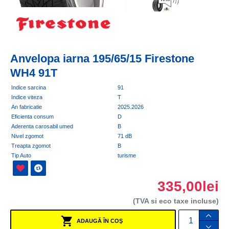
Anvelopa iarna 195/65/15 Firestone
WH4 91T
Indice sarcina
91
Indice viteza
T
An fabricatie
2025.2026
Eficienta consum
D
Aderenta carosabil umed
B
Nivel zgomot
71 dB
Treapta zgomot
B
Tip Auto
turisme
335,00lei
(TVA si eco taxe incluse)
ADAUGĂ ÎN COŞ