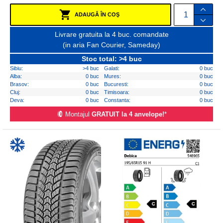
ADAUGĂ ÎN COŞ
Livrare gratuita la 4 buc. comandate
(in aria Fan Courier, Sameday)
Stoc total: >4 buc
Sibiu:
>4 buc
Galati:
0 buc
Alba:
0 buc
Mures:
0 buc
Brasov:
0 buc
Bucuresti:
0 buc
Cluj:
0 buc
Timisoara:
0 buc
Deva:
0 buc
Constanta:
0 buc
Montajul
GRATUIT la 4 anvelope!
*