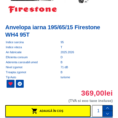
Anvelopa iarna 195/65/15 Firestone
WH4 95T
Indice sarcina
95
Indice viteza
T
An fabricatie
2025.2026
Eficienta consum
D
Aderenta carosabil umed
B
Nivel zgomot
71 dB
Treapta zgomot
B
Tip Auto
turisme
369,00lei
(TVA si eco taxe incluse)
ADAUGĂ ÎN COŞ