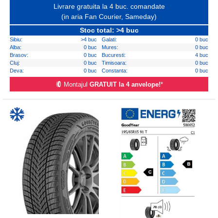
Livrare gratuita la 4 buc. comandate
(in aria Fan Courier, Sameday)
Stoc total: >4 buc
Sibiu:
>4 buc
Galati:
0 buc
Alba:
0 buc
Mures:
0 buc
Brasov:
0 buc
Bucuresti:
4 buc
Cluj:
0 buc
Timisoara:
0 buc
Deva:
0 buc
Constanta:
0 buc
Montajul
GRATUIT la 4 anvelope!
*