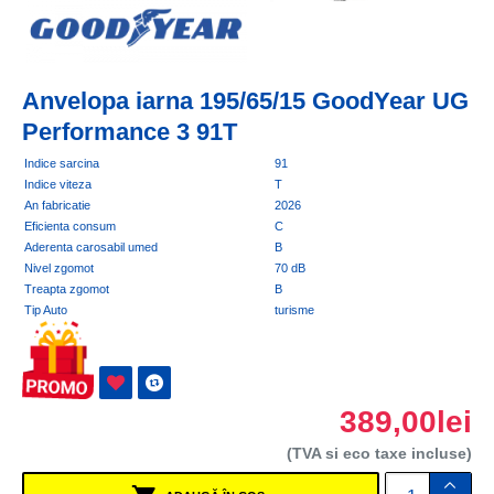
Anvelopa iarna 195/65/15 GoodYear UG
Performance 3 91T
Indice sarcina
91
Indice viteza
T
An fabricatie
2026
Eficienta consum
C
Aderenta carosabil umed
B
Nivel zgomot
70 dB
Treapta zgomot
B
Tip Auto
turisme
389,00lei
(TVA si eco taxe incluse)