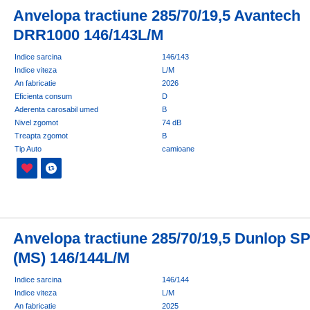
Anvelopa tractiune 285/70/19,5 Avantech
DRR1000 146/143L/M
Indice sarcina
146/143
Indice viteza
L/M
An fabricatie
2026
Eficienta consum
D
Aderenta carosabil umed
B
Nivel zgomot
74 dB
Treapta zgomot
B
Tip Auto
camioane
Anvelopa tractiune 285/70/19,5 Dunlop S
(MS) 146/144L/M
Indice sarcina
146/144
Indice viteza
L/M
An fabricatie
2025