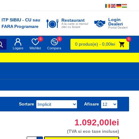
Login
ITP SIBIU - CU sau
Restaurant
Dealeri
A la carte si meniul
FARA Programare
zilei cu livrare
Portal Dealeri
0
0
0
0 produs(e) - 0,00lei
Logare
Wishlist
Compara
Sortare
Afisare
1.092,00lei
(TVA si eco taxe incluse)