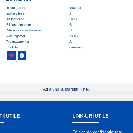
Indice sarcina
150/148
Indice viteza
J
An fabricatie
2026
Eficienta consum
B
Aderenta carosabil umed
B
Nivel zgomot
69 dB
Treapta zgomot
A
Tip Auto
camioane
Ați ajuns la sfârșitul listei.
II UTILE
LINK-URI UTILE
Politica de confidentialitate