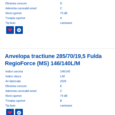
Eficienta consum
D
Aderenta carosabil umed
C
Nivel zgomot
73 dB
Treapta zgomot
A
Tip Auto
camioane
Anvelopa tractiune 285/70/19,5 Fulda
RegioForce (MS) 146/140L/M
Indice sarcina
146/140
Indice viteza
L/M
An fabricatie
2026
Eficienta consum
E
Aderenta carosabil umed
C
Nivel zgomot
74 dB
Treapta zgomot
B
Tip Auto
camioane