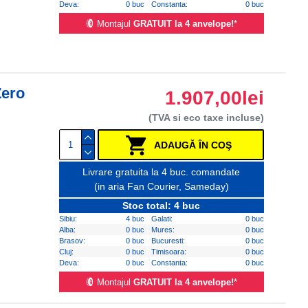
Deva:
0 buc
Constanta:
0 buc
Montajul
GRATUIT la 4 anvelope!
*
Zero
1.907,00lei
(TVA si eco taxe incluse)
ADAUGĂ ÎN COŞ
Livrare gratuita la 4 buc. comandate
(in aria Fan Courier, Sameday)
Stoc total: 4 buc
Sibiu:
4 buc
Galati:
0 buc
Alba:
0 buc
Mures:
0 buc
Brasov:
0 buc
Bucuresti:
0 buc
Cluj:
0 buc
Timisoara:
0 buc
Deva:
0 buc
Constanta:
0 buc
Montajul
GRATUIT la 4 anvelope!
*