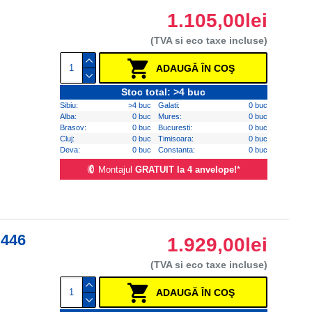
1.105,00lei
(TVA si eco taxe incluse)
ADAUGĂ ÎN COŞ
Stoc total: >4 buc
Sibiu:
>4 buc
Galati:
0 buc
Alba:
0 buc
Mures:
0 buc
Brasov:
0 buc
Bucuresti:
0 buc
Cluj:
0 buc
Timisoara:
0 buc
Deva:
0 buc
Constanta:
0 buc
Montajul
GRATUIT la 4 anvelope!
*
P446
1.929,00lei
(TVA si eco taxe incluse)
ADAUGĂ ÎN COŞ