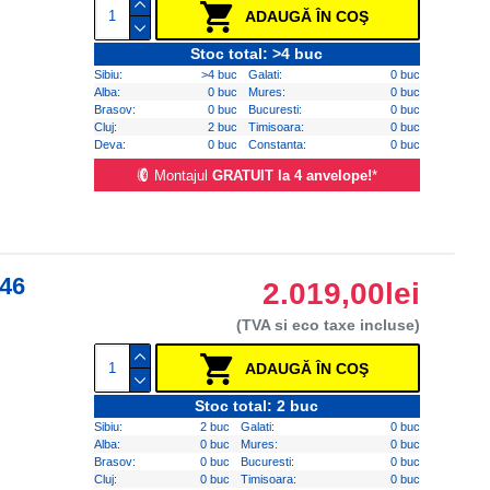
ADAUGĂ ÎN COŞ
Stoc total: >4 buc
Sibiu:
>4 buc
Galati:
0 buc
Alba:
0 buc
Mures:
0 buc
Brasov:
0 buc
Bucuresti:
0 buc
Cluj:
2 buc
Timisoara:
0 buc
Deva:
0 buc
Constanta:
0 buc
Montajul
GRATUIT la 4 anvelope!
*
346
2.019,00lei
(TVA si eco taxe incluse)
ADAUGĂ ÎN COŞ
Stoc total: 2 buc
Sibiu:
2 buc
Galati:
0 buc
Alba:
0 buc
Mures:
0 buc
Brasov:
0 buc
Bucuresti:
0 buc
Cluj:
0 buc
Timisoara:
0 buc