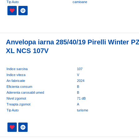
Tip Auto
camioane
Anvelopa iarna 285/40/19 Pirelli Winter P
XL NCS 107V
Indice sarcina
107
Indice viteza
V
An fabricatie
2024
Eficienta consum
B
Aderenta carosabil umed
B
Nivel zgomot
71 dB
Treapta zgomot
A
Tip Auto
turisme