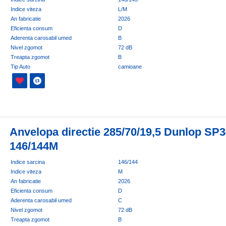
Indice viteza
L/M
An fabricatie
2026
Eficienta consum
D
Aderenta carosabil umed
B
Nivel zgomot
72 dB
Treapta zgomot
B
Tip Auto
camioane
Anvelopa directie 285/70/19,5 Dunlop SP
146/144M
Indice sarcina
146/144
Indice viteza
M
An fabricatie
2026
Eficienta consum
D
Aderenta carosabil umed
C
Nivel zgomot
72 dB
Treapta zgomot
B