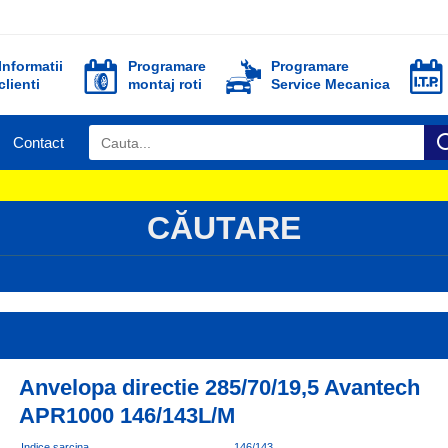
Informatii
Programare
Programare
clienti
montaj roti
Service Mecanica
Contact
CĂUTARE
Anvelopa directie 285/70/19,5 Avantech
APR1000 146/143L/M
Indice sarcina
146/143