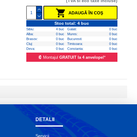
(TVA si eco taxe incluse)
ADAUGĂ ÎN COŞ
Stoc total: 4 buc
Sibiu:
4 buc
Galati:
0 buc
Alba:
0 buc
Mures:
0 buc
Brasov:
0 buc
Bucuresti:
0 buc
Cluj:
0 buc
Timisoara:
0 buc
Deva:
0 buc
Constanta:
0 buc
Montajul
GRATUIT la 4 anvelope!
*
DETALII
Servicii