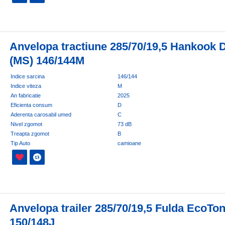
Anvelopa tractiune 285/70/19,5 Hankook 
(MS) 146/144M
Indice sarcina
146/144
Indice viteza
M
An fabricatie
2025
Eficienta consum
D
Aderenta carosabil umed
C
Nivel zgomot
73 dB
Treapta zgomot
B
Tip Auto
camioane
Anvelopa trailer 285/70/19,5 Fulda EcoTo
150/148J