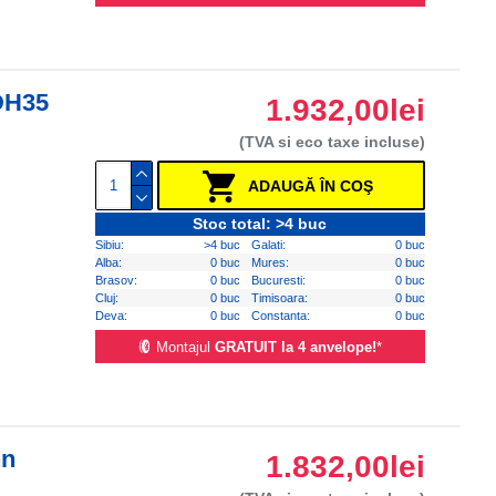
DH35
1.932,00lei
(TVA si eco taxe incluse)
ADAUGĂ ÎN COŞ
Stoc total: >4 buc
Sibiu:
>4 buc
Galati:
0 buc
Alba:
0 buc
Mures:
0 buc
Brasov:
0 buc
Bucuresti:
0 buc
Cluj:
0 buc
Timisoara:
0 buc
Deva:
0 buc
Constanta:
0 buc
Montajul
GRATUIT la 4 anvelope!
*
nn
1.832,00lei