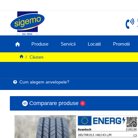
Produse
Servicii
Locatii
Promotii
Căutare
Cum alegem anvelopele?
Comparare produse
0