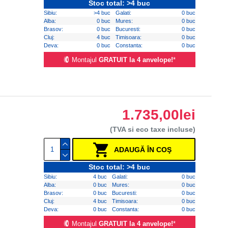
Stoc total: >4 buc
Sibiu:
>4 buc
Galati:
0 buc
Alba:
0 buc
Mures:
0 buc
Brasov:
0 buc
Bucuresti:
0 buc
Cluj:
4 buc
Timisoara:
0 buc
Deva:
0 buc
Constanta:
0 buc
Montajul
GRATUIT la 4 anvelope!
*
1.735,00lei
(TVA si eco taxe incluse)
ADAUGĂ ÎN COŞ
Stoc total: >4 buc
Sibiu:
4 buc
Galati:
0 buc
Alba:
0 buc
Mures:
0 buc
Brasov:
0 buc
Bucuresti:
0 buc
Cluj:
4 buc
Timisoara:
0 buc
Deva:
0 buc
Constanta:
0 buc
Montajul
GRATUIT la 4 anvelope!
*