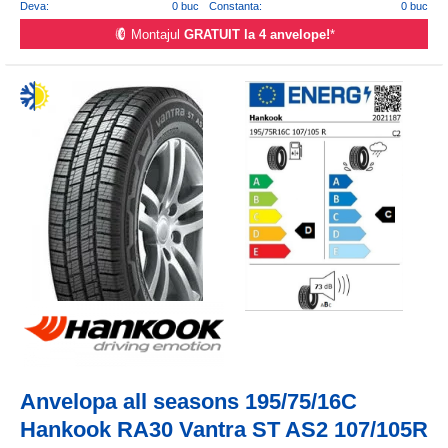
Deva:
0 buc
Constanta:
0 buc
Montajul
GRATUIT la 4 anvelope!
*
Anvelopa all seasons 195/75/16C
Hankook RA30 Vantra ST AS2 107/105R