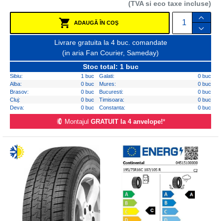
(TVA si eco taxe incluse)
ADAUGĂ ÎN COŞ
Livrare gratuita la 4 buc. comandate
(in aria Fan Courier, Sameday)
Stoc total: 1 buc
Sibiu:
1 buc
Galati:
0 buc
Alba:
0 buc
Mures:
0 buc
Brasov:
0 buc
Bucuresti:
0 buc
Cluj:
0 buc
Timisoara:
0 buc
Deva:
0 buc
Constanta:
0 buc
Montajul
GRATUIT la 4 anvelope!
*