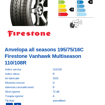
Anvelopa all seasons 195/75/16C
Firestone Vanhawk Multiseason
110/108R
Indice sarcina
110/108
Indice viteza
R
An fabricatie
2025
Eficienta consum
D
Aderenta carosabil umed
B
Nivel zgomot
72 dB
Treapta zgomot
A
Tip Auto
autoutilitare