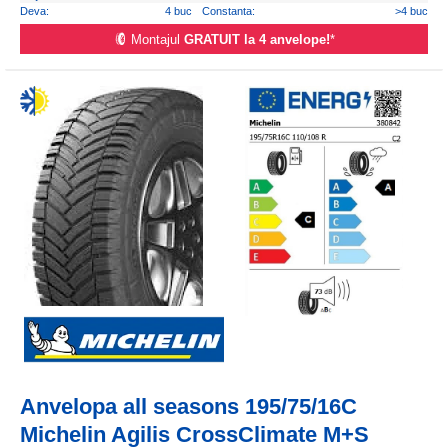
Deva:
4 buc
Constanta:
>4 buc
Montajul
GRATUIT la 4 anvelope!
*
Anvelopa all seasons 195/75/16C
Michelin Agilis CrossClimate M+S