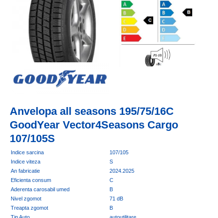
Anvelopa all seasons 195/75/16C
GoodYear Vector4Seasons Cargo
107/105S
Indice sarcina
107/105
Indice viteza
S
An fabricatie
2024.2025
Eficienta consum
C
Aderenta carosabil umed
B
Nivel zgomot
71 dB
Treapta zgomot
B
Tip Auto
autoutilitare