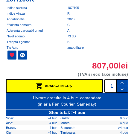
Indice sarcina
107/105
Indice viteza
R
An fabricatie
2026
Eficienta consum
C
Aderenta carosabil umed
A
Nivel zgomot
73 dB
Treapta zgomot
B
Tip Auto
autoutilitare
807,00lei
(TVA si eco taxe incluse)
ADAUGĂ ÎN COŞ
Livrare gratuita la 4 buc. comandate
(in aria Fan Courier, Sameday)
Stoc total: >4 buc
Sibiu:
>4 buc
Galati:
0 buc
Alba:
4 buc
Mures:
4 buc
Brasov:
4 buc
Bucuresti:
>4 buc
Cluj:
>4 buc
Timisoara:
4 buc