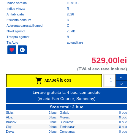
Indice sarcina
107/105
Indice viteza
R
An fabricatie
2026
Eficienta consum
D
Aderenta carosabil umed
C
Nivel zgomot
73 dB
Treapta zgomot
B
Tip Auto
autoutilitare
529,00lei
(TVA si eco taxe incluse)
ADAUGĂ ÎN COŞ
Livrare gratuita la 4 buc. comandate
(in aria Fan Courier, Sameday)
Stoc total: 2 buc
Sibiu:
2 buc
Galati:
0 buc
Alba:
0 buc
Mures:
0 buc
Brasov:
0 buc
Bucuresti:
0 buc
Cluj:
0 buc
Timisoara:
0 buc
Deva:
0 buc
Constanta:
0 buc