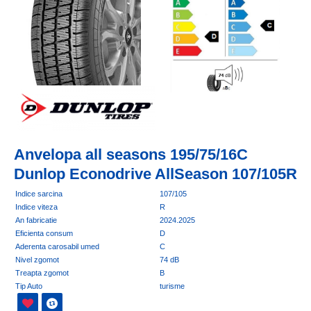
Anvelopa all seasons 195/75/16C
Dunlop Econodrive AllSeason 107/105R
Indice sarcina
107/105
Indice viteza
R
An fabricatie
2024.2025
Eficienta consum
D
Aderenta carosabil umed
C
Nivel zgomot
74 dB
Treapta zgomot
B
Tip Auto
turisme