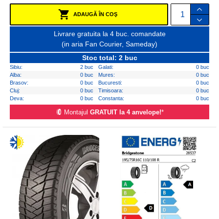
ADAUGĂ ÎN COŞ
Livrare gratuita la 4 buc. comandate
(in aria Fan Courier, Sameday)
Stoc total: 2 buc
Sibiu:
2 buc
Galati:
0 buc
Alba:
0 buc
Mures:
0 buc
Brasov:
0 buc
Bucuresti:
0 buc
Cluj:
0 buc
Timisoara:
0 buc
Deva:
0 buc
Constanta:
0 buc
Montajul
GRATUIT la 4 anvelope!
*