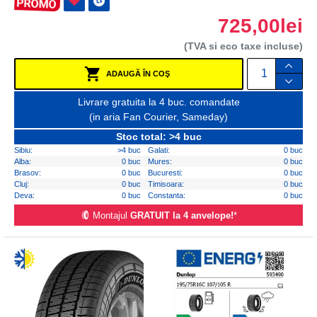
725,00lei
(TVA si eco taxe incluse)
ADAUGĂ ÎN COŞ
Livrare gratuita la 4 buc. comandate
(in aria Fan Courier, Sameday)
Stoc total: >4 buc
Sibiu:
>4 buc
Galati:
0 buc
Alba:
0 buc
Mures:
0 buc
Brasov:
0 buc
Bucuresti:
0 buc
Cluj:
0 buc
Timisoara:
0 buc
Deva:
0 buc
Constanta:
0 buc
Montajul
GRATUIT la 4 anvelope!
*