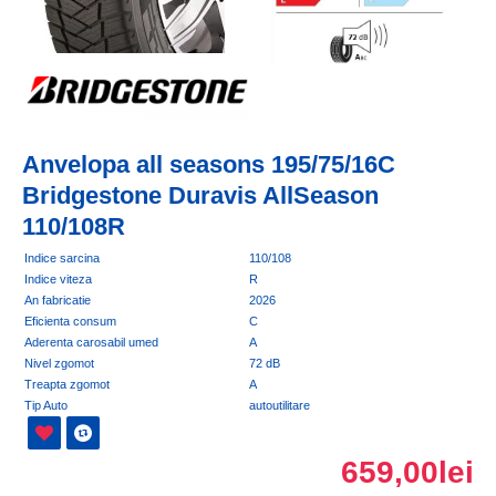
Anvelopa all seasons 195/75/16C
Bridgestone Duravis AllSeason
110/108R
Indice sarcina
110/108
Indice viteza
R
An fabricatie
2026
Eficienta consum
C
Aderenta carosabil umed
A
Nivel zgomot
72 dB
Treapta zgomot
A
Tip Auto
autoutilitare
659,00lei