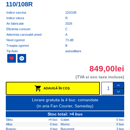
110/108R
Indice sarcina
110/108
Indice viteza
R
An fabricatie
2026
Eficienta consum
C
Aderenta carosabil umed
A
Nivel zgomot
73 dB
Treapta zgomot
B
Tip Auto
autoutilitare
849,00lei
(TVA si eco taxe incluse)
ADAUGĂ ÎN COŞ
Livrare gratuita la 4 buc. comandate
(in aria Fan Courier, Sameday)
Stoc total: >4 buc
Sibiu:
>4 buc
Galati:
0 buc
Alba:
0 buc
Mures:
0 buc
Brasov:
4 buc
Bucuresti:
3 buc