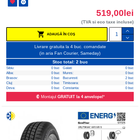
519,00lei
(TVA si eco taxe incluse)
ADAUGĂ ÎN COŞ
Livrare gratuita la 4 buc. comandate
(in aria Fan Courier, Sameday)
Stoc total: 2 buc
Sibiu:
0 buc
Galati:
0 buc
Alba:
0 buc
Mures:
0 buc
Brasov:
0 buc
Bucuresti:
2 buc
Cluj:
0 buc
Timisoara:
0 buc
Deva:
0 buc
Constanta:
0 buc
Montajul
GRATUIT la 4 anvelope!
*