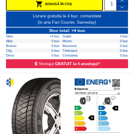
ADAUGĂ ÎN COŞ
Livrare gratuita la 4 buc. comandate
(in aria Fan Courier, Sameday)
Stoc total: >4 buc
Sibiu:
>4 buc
Galati:
0 buc
Alba:
0 buc
Mures:
0 buc
Brasov:
0 buc
Bucuresti:
0 buc
Cluj:
0 buc
Timisoara:
0 buc
Deva:
0 buc
Constanta:
0 buc
Montajul
GRATUIT la 4 anvelope!
*