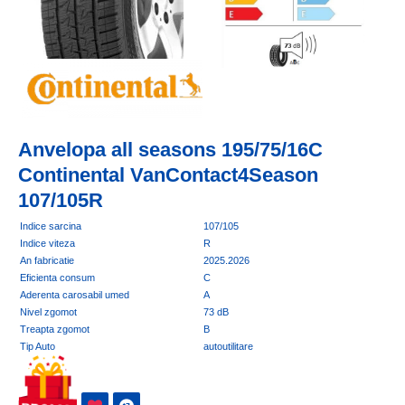
Anvelopa all seasons 195/75/16C
Continental VanContact4Season
107/105R
Indice sarcina
107/105
Indice viteza
R
An fabricatie
2025.2026
Eficienta consum
C
Aderenta carosabil umed
A
Nivel zgomot
73 dB
Treapta zgomot
B
Tip Auto
autoutilitare