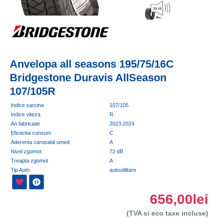
Anvelopa all seasons 195/75/16C
Bridgestone Duravis AllSeason
107/105R
Indice sarcina
107/105
Indice viteza
R
An fabricatie
2023.2024
Eficienta consum
C
Aderenta carosabil umed
A
Nivel zgomot
72 dB
Treapta zgomot
A
Tip Auto
autoutilitare
656,00lei
(TVA si eco taxe incluse)