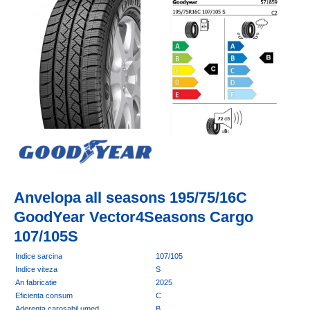
Anvelopa all seasons 195/75/16C
GoodYear Vector4Seasons Cargo
107/105S
Indice sarcina
107/105
Indice viteza
S
An fabricatie
2025
Eficienta consum
C
Aderenta carosabil umed
B