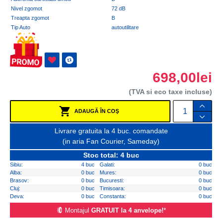
Nivel zgomot
72 dB
Treapta zgomot
B
Tip Auto
autoutilitare
698,00lei
(TVA si eco taxe incluse)
ADAUGĂ ÎN COŞ
Livrare gratuita la 4 buc. comandate
(in aria Fan Courier, Sameday)
Stoc total: 4 buc
Sibiu:
4 buc
Galati:
0 buc
Alba:
0 buc
Mures:
0 buc
Brasov:
0 buc
Bucuresti:
0 buc
Cluj:
0 buc
Timisoara:
0 buc
Deva:
0 buc
Constanta:
0 buc
Montajul
GRATUIT la 4 anvelope!
*