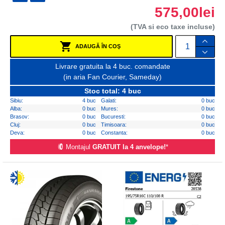
575,00lei
(TVA si eco taxe incluse)
ADAUGĂ ÎN COŞ
Livrare gratuita la 4 buc. comandate
(in aria Fan Courier, Sameday)
Stoc total: 4 buc
Sibiu:
4 buc
Galati:
0 buc
Alba:
0 buc
Mures:
0 buc
Brasov:
0 buc
Bucuresti:
0 buc
Cluj:
0 buc
Timisoara:
0 buc
Deva:
0 buc
Constanta:
0 buc
Montajul
GRATUIT la 4 anvelope!
*