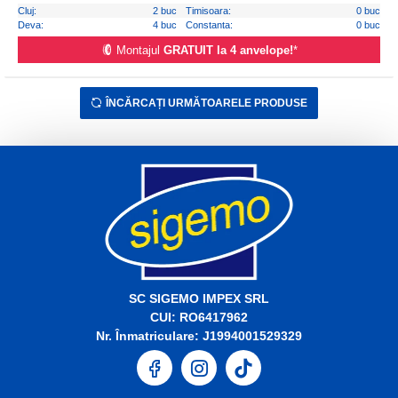
Cluj:
2 buc
Timisoara:
0 buc
Deva:
4 buc
Constanta:
0 buc
Montajul
GRATUIT la 4 anvelope!
*
ÎNCĂRCAȚI URMĂTOARELE PRODUSE
SC SIGEMO IMPEX SRL
CUI: RO6417962
Nr. Înmatriculare: J1994001529329