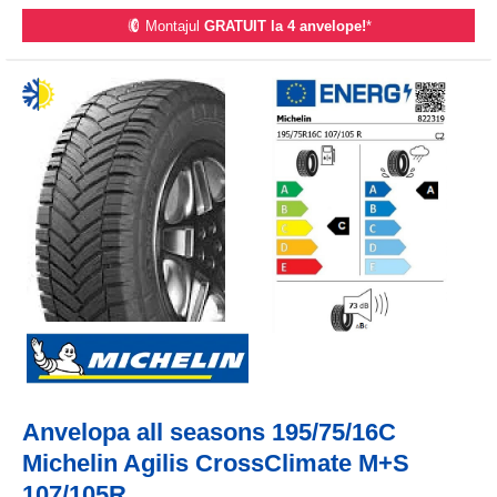
Montajul
GRATUIT la 4 anvelope!
*
Anvelopa all seasons 195/75/16C
Michelin Agilis CrossClimate M+S
107/105R