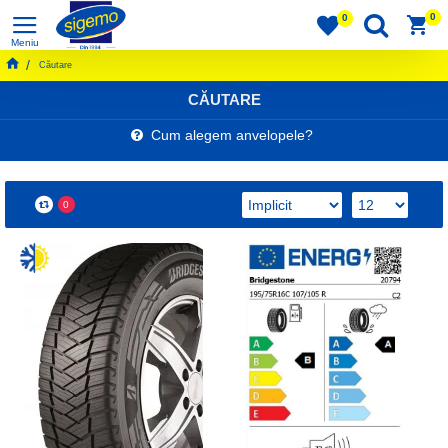
0
0
Căutare
CĂUTARE
Cum alegem anvelopele?
0