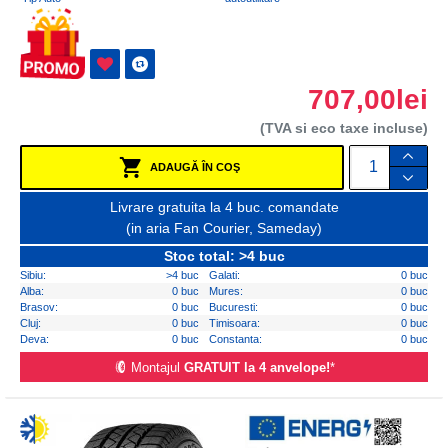
707,00lei
(TVA si eco taxe incluse)
ADAUGĂ ÎN COŞ
Livrare gratuita la 4 buc. comandate
(in aria Fan Courier, Sameday)
Stoc total: >4 buc
Sibiu:
>4 buc
Galati:
0 buc
Alba:
0 buc
Mures:
0 buc
Brasov:
0 buc
Bucuresti:
0 buc
Cluj:
0 buc
Timisoara:
0 buc
Deva:
0 buc
Constanta:
0 buc
Montajul
GRATUIT la 4 anvelope!
*