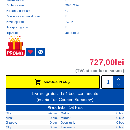
An fabricatie
2025.2026
Eficienta consum
C
Aderenta carosabil umed
B
Nivel zgomot
73 dB
Treapta zgomot
B
Tip Auto
autoutilitare
727,00lei
(TVA si eco taxe incluse)
ADAUGĂ ÎN COŞ
Livrare gratuita la 4 buc. comandate
(in aria Fan Courier, Sameday)
Stoc total: >4 buc
Sibiu:
>4 buc
Galati:
0 buc
Alba:
0 buc
Mures:
0 buc
Brasov:
0 buc
Bucuresti:
0 buc
Cluj:
0 buc
Timisoara:
0 buc