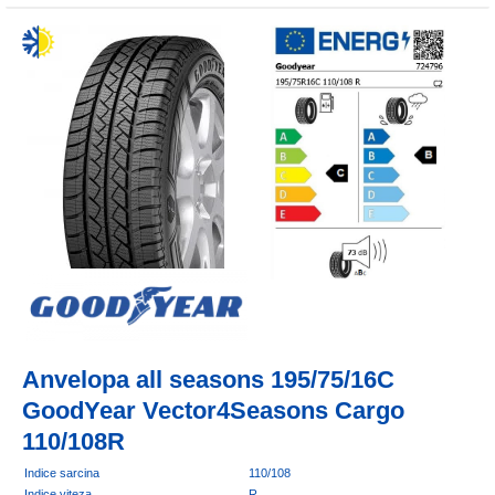
Anvelopa all seasons 195/75/16C
GoodYear Vector4Seasons Cargo
110/108R
Indice sarcina
110/108
Indice viteza
R