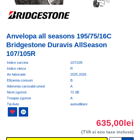
Anvelopa all seasons 195/75/16C
Bridgestone Duravis AllSeason
107/105R
Indice sarcina
107/105
Indice viteza
R
An fabricatie
2025.2026
Eficienta consum
B
Aderenta carosabil umed
A
Nivel zgomot
72 dB
Treapta zgomot
A
Tip Auto
autoutilitare
635,00lei
(TVA si eco taxe incluse)