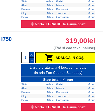
Sibiu:
>4 buc
Galati:
0 buc
Alba:
0 buc
Mures:
0 buc
Brasov:
0 buc
Bucuresti:
0 buc
Cluj:
0 buc
Timisoara:
0 buc
Deva:
0 buc
Constanta:
0 buc
Montajul
GRATUIT la 4 anvelope!
*
 H750
319,00lei
(TVA si eco taxe incluse)
ADAUGĂ ÎN COŞ
Livrare gratuita la 4 buc. comandate
(in aria Fan Courier, Sameday)
Stoc total: >4 buc
Sibiu:
>4 buc
Galati:
0 buc
Alba:
0 buc
Mures:
0 buc
Brasov:
0 buc
Bucuresti:
0 buc
Cluj:
0 buc
Timisoara:
0 buc
Deva:
0 buc
Constanta:
0 buc
Montajul
GRATUIT la 4 anvelope!
*