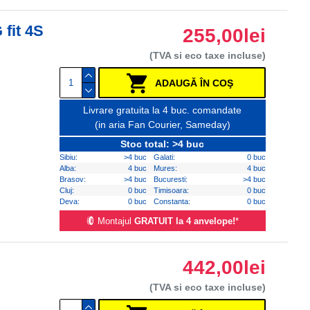
 fit 4S
255,00lei
(TVA si eco taxe incluse)
ADAUGĂ ÎN COŞ
Livrare gratuita la 4 buc. comandate
(in aria Fan Courier, Sameday)
Stoc total: >4 buc
Sibiu:
>4 buc
Galati:
0 buc
Alba:
4 buc
Mures:
4 buc
Brasov:
>4 buc
Bucuresti:
>4 buc
Cluj:
0 buc
Timisoara:
0 buc
Deva:
0 buc
Constanta:
0 buc
Montajul
GRATUIT la 4 anvelope!
*
442,00lei
(TVA si eco taxe incluse)