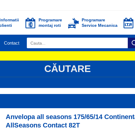
Informatii
Programare
Programare
clienti
montaj roti
Service Mecanica
Contact
CĂUTARE
Anvelopa all seasons 175/65/14 Continent
AllSeasons Contact 82T