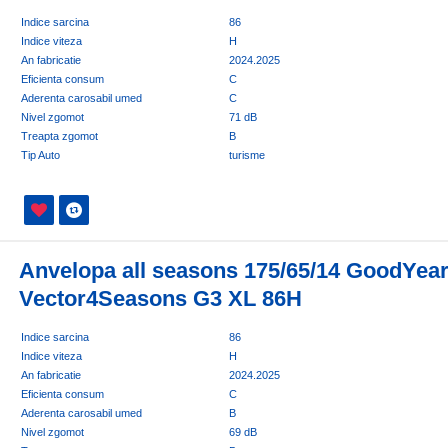
Indice sarcina
86
Indice viteza
H
An fabricatie
2024.2025
Eficienta consum
C
Aderenta carosabil umed
C
Nivel zgomot
71 dB
Treapta zgomot
B
Tip Auto
turisme
Anvelopa all seasons 175/65/14 GoodYea
Vector4Seasons G3 XL 86H
Indice sarcina
86
Indice viteza
H
An fabricatie
2024.2025
Eficienta consum
C
Aderenta carosabil umed
B
Nivel zgomot
69 dB