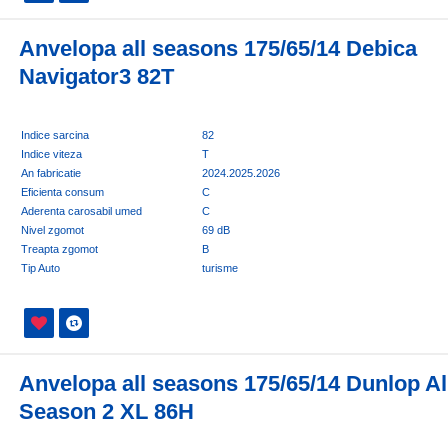
Anvelopa all seasons 175/65/14 Debica
Navigator3 82T
Indice sarcina
82
Indice viteza
T
An fabricatie
2024.2025.2026
Eficienta consum
C
Aderenta carosabil umed
C
Nivel zgomot
69 dB
Treapta zgomot
B
Tip Auto
turisme
Anvelopa all seasons 175/65/14 Dunlop Al
Season 2 XL 86H