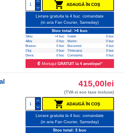
ADAUGĂ ÎN COŞ
Livrare gratuita la 4 buc. comandate
(in aria Fan Courier, Sameday)
Stoc total: >4 buc
Sibiu:
>4 buc
Galati:
0 buc
Alba:
0 buc
Mures:
0 buc
Brasov:
0 buc
Bucuresti:
4 buc
Cluj:
0 buc
Timisoara:
0 buc
Deva:
0 buc
Constanta:
0 buc
Montajul
GRATUIT la 4 anvelope!
*
al
415,00lei
(TVA si eco taxe incluse)
ADAUGĂ ÎN COŞ
Livrare gratuita la 4 buc. comandate
(in aria Fan Courier, Sameday)
Stoc total: 3 buc