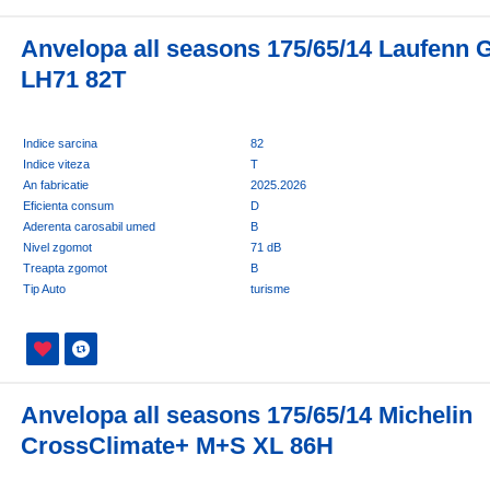
Anvelopa all seasons 175/65/14 Laufenn G
LH71 82T
Indice sarcina
82
Indice viteza
T
An fabricatie
2025.2026
Eficienta consum
D
Aderenta carosabil umed
B
Nivel zgomot
71 dB
Treapta zgomot
B
Tip Auto
turisme
Anvelopa all seasons 175/65/14 Michelin
CrossClimate+ M+S XL 86H