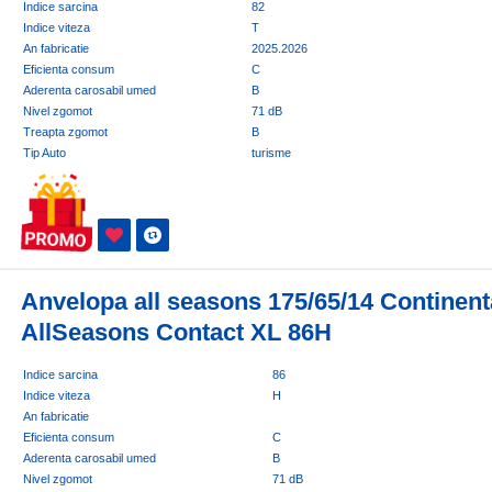
Indice sarcina
82
Indice viteza
T
An fabricatie
2025.2026
Eficienta consum
C
Aderenta carosabil umed
B
Nivel zgomot
71 dB
Treapta zgomot
B
Tip Auto
turisme
Anvelopa all seasons 175/65/14 Continent
AllSeasons Contact XL 86H
Indice sarcina
86
Indice viteza
H
An fabricatie
Eficienta consum
C
Aderenta carosabil umed
B
Nivel zgomot
71 dB