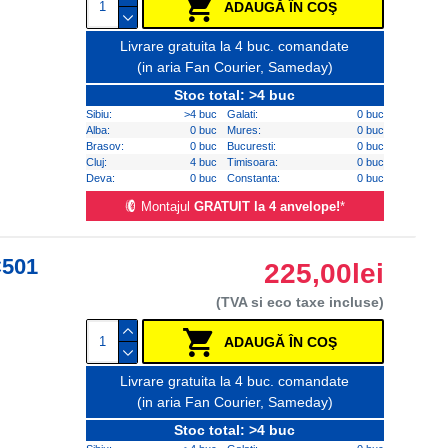
ADAUGĂ ÎN COŞ
Livrare gratuita la 4 buc. comandate
(in aria Fan Courier, Sameday)
Stoc total: >4 buc
Sibiu:
>4 buc
Galati:
0 buc
Alba:
0 buc
Mures:
0 buc
Brasov:
0 buc
Bucuresti:
0 buc
Cluj:
4 buc
Timisoara:
0 buc
Deva:
0 buc
Constanta:
0 buc
Montajul
GRATUIT la 4 anvelope!
*
C501
225,00lei
(TVA si eco taxe incluse)
ADAUGĂ ÎN COŞ
Livrare gratuita la 4 buc. comandate
(in aria Fan Courier, Sameday)
Stoc total: >4 buc