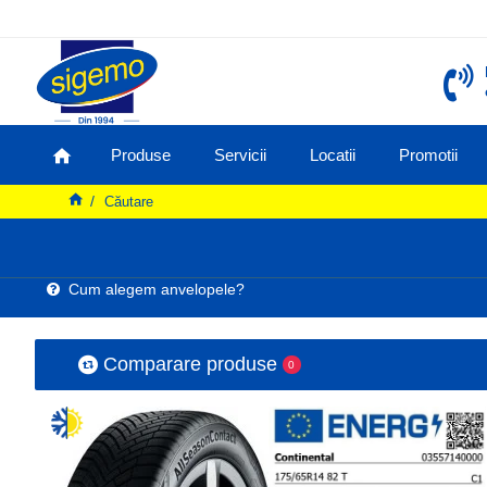
Produse
Servicii
Locatii
Promotii
Căutare
Cum alegem anvelopele?
Comparare produse
0