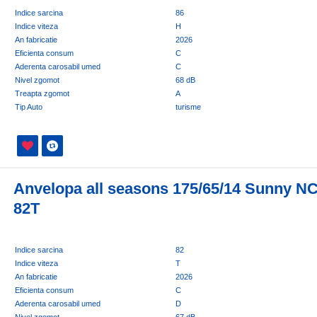
Indice sarcina
86
Indice viteza
H
An fabricatie
2026
Eficienta consum
C
Aderenta carosabil umed
C
Nivel zgomot
68 dB
Treapta zgomot
A
Tip Auto
turisme
Anvelopa all seasons 175/65/14 Sunny N
82T
Indice sarcina
82
Indice viteza
T
An fabricatie
2026
Eficienta consum
C
Aderenta carosabil umed
D