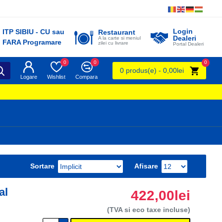
Login
ITP SIBIU - CU sau
Restaurant
Dealeri
A la carte si meniul
FARA Programare
zilei cu livrare
Portal Dealeri
0
0
0
0 produs(e) - 0,00lei
Logare
Wishlist
Compara
Sortare
Afisare
al
422,00lei
(TVA si eco taxe incluse)