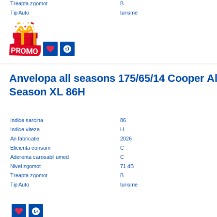
Treapta zgomot
B
Tip Auto
turisme
Anvelopa all seasons 175/65/14 Cooper Al
Season XL 86H
Indice sarcina
86
Indice viteza
H
An fabricatie
2026
Eficienta consum
C
Aderenta carosabil umed
C
Nivel zgomot
71 dB
Treapta zgomot
B
Tip Auto
turisme