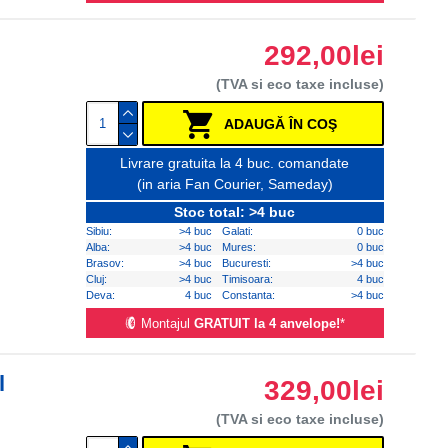
292,00lei
(TVA si eco taxe incluse)
ADAUGĂ ÎN COŞ
Livrare gratuita la 4 buc. comandate
(in aria Fan Courier, Sameday)
Stoc total: >4 buc
Sibiu:
>4 buc
Galati:
0 buc
Alba:
>4 buc
Mures:
0 buc
Brasov:
>4 buc
Bucuresti:
>4 buc
Cluj:
>4 buc
Timisoara:
4 buc
Deva:
4 buc
Constanta:
>4 buc
Montajul
GRATUIT la 4 anvelope!
*
l
329,00lei
(TVA si eco taxe incluse)