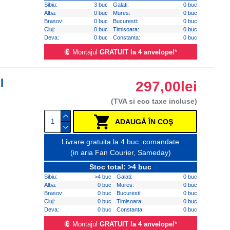
Sibiu:
3 buc
Galati:
0 buc
Alba:
0 buc
Mures:
0 buc
Brasov:
0 buc
Bucuresti:
0 buc
Cluj:
0 buc
Timisoara:
0 buc
Deva:
0 buc
Constanta:
0 buc
Montajul
GRATUIT la 4 anvelope!
*
l
297,00lei
(TVA si eco taxe incluse)
ADAUGĂ ÎN COŞ
Livrare gratuita la 4 buc. comandate
(in aria Fan Courier, Sameday)
Stoc total: >4 buc
Sibiu:
>4 buc
Galati:
0 buc
Alba:
0 buc
Mures:
0 buc
Brasov:
0 buc
Bucuresti:
0 buc
Cluj:
0 buc
Timisoara:
0 buc
Deva:
0 buc
Constanta:
0 buc
Montajul
GRATUIT la 4 anvelope!
*