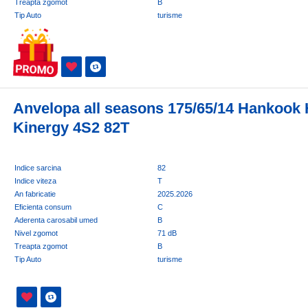
Treapta zgomot
B
Tip Auto
turisme
Anvelopa all seasons 175/65/14 Hankook
Kinergy 4S2 82T
Indice sarcina
82
Indice viteza
T
An fabricatie
2025.2026
Eficienta consum
C
Aderenta carosabil umed
B
Nivel zgomot
71 dB
Treapta zgomot
B
Tip Auto
turisme