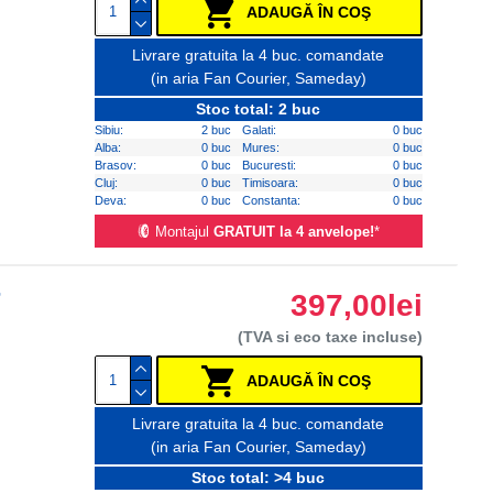
ADAUGĂ ÎN COŞ
Livrare gratuita la 4 buc. comandate
(in aria Fan Courier, Sameday)
Stoc total: 2 buc
Sibiu:
2 buc
Galati:
0 buc
Alba:
0 buc
Mures:
0 buc
Brasov:
0 buc
Bucuresti:
0 buc
Cluj:
0 buc
Timisoara:
0 buc
Deva:
0 buc
Constanta:
0 buc
Montajul
GRATUIT la 4 anvelope!
*
r
397,00lei
(TVA si eco taxe incluse)
ADAUGĂ ÎN COŞ
Livrare gratuita la 4 buc. comandate
(in aria Fan Courier, Sameday)
Stoc total: >4 buc