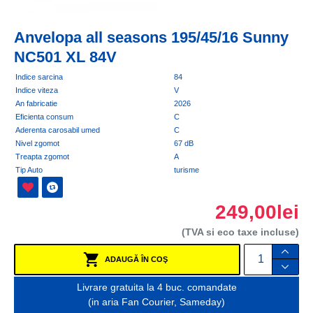
Anvelopa all seasons 195/45/16 Sunny
NC501 XL 84V
Indice sarcina
84
Indice viteza
V
An fabricatie
2026
Eficienta consum
C
Aderenta carosabil umed
C
Nivel zgomot
67 dB
Treapta zgomot
A
Tip Auto
turisme
249,00lei
(TVA si eco taxe incluse)
ADAUGĂ ÎN COŞ
Livrare gratuita la 4 buc. comandate
(in aria Fan Courier, Sameday)