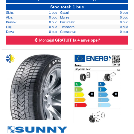
Stoc total: 1 buc
Sibiu:
1 buc
Galati:
0 buc
Alba:
0 buc
Mures:
0 buc
Brasov:
0 buc
Bucuresti:
0 buc
Cluj:
0 buc
Timisoara:
0 buc
Deva:
0 buc
Constanta:
0 buc
Montajul
GRATUIT la 4 anvelope!
*