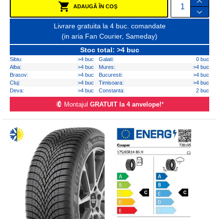
ADAUGĂ ÎN COŞ
Livrare gratuita la 4 buc. comandate
(in aria Fan Courier, Sameday)
Stoc total: >4 buc
Sibiu:
>4 buc
Galati:
0 buc
Alba:
>4 buc
Mures:
>4 buc
Brasov:
>4 buc
Bucuresti:
>4 buc
Cluj:
>4 buc
Timisoara:
>4 buc
Deva:
>4 buc
Constanta:
2 buc
Montajul
GRATUIT la 4 anvelope!
*