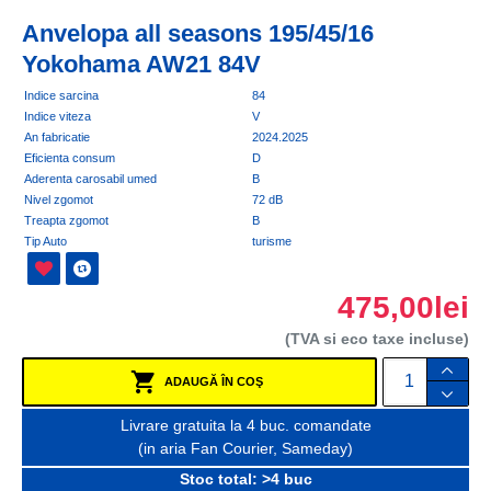
Anvelopa all seasons 195/45/16
Yokohama AW21 84V
Indice sarcina
84
Indice viteza
V
An fabricatie
2024.2025
Eficienta consum
D
Aderenta carosabil umed
B
Nivel zgomot
72 dB
Treapta zgomot
B
Tip Auto
turisme
475,00lei
(TVA si eco taxe incluse)
ADAUGĂ ÎN COŞ
Livrare gratuita la 4 buc. comandate
(in aria Fan Courier, Sameday)
Stoc total: >4 buc