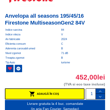
Anvelopa all seasons 195/45/16
Firestone MultiseasonGen2 84V
Indice sarcina
84
Indice viteza
V
An fabricatie
2024
Eficienta consum
C
Aderenta carosabil umed
B
Nivel zgomot
71 dB
Treapta zgomot
B
Tip Auto
turisme
452,00lei
(TVA si eco taxe incluse)
ADAUGĂ ÎN COŞ
Livrare gratuita la 4 buc. comandate
(in aria Fan Courier, Sameday)