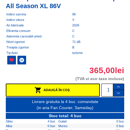
All Season XL 86V
Indice sarcina
86
Indice viteza
V
An fabricatie
2026
Eficienta consum
C
Aderenta carosabil umed
C
Nivel zgomot
71 dB
Treapta zgomot
B
Tip Auto
turisme
365,00lei
(TVA si eco taxe incluse)
ADAUGĂ ÎN COŞ
Livrare gratuita la 4 buc. comandate
(in aria Fan Courier, Sameday)
Stoc total: 4 buc
Sibiu:
4 buc
Galati:
0 buc
Alba:
0 buc
Mures:
0 buc