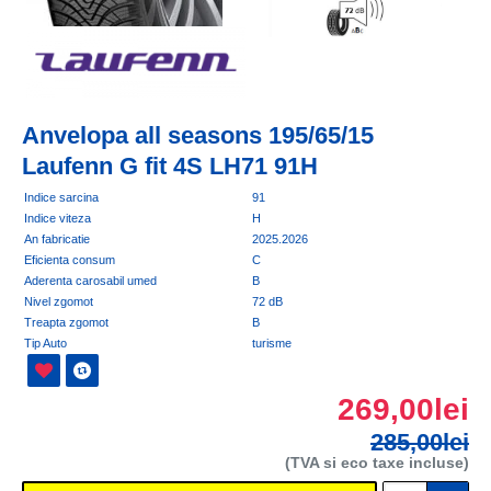
Anvelopa all seasons 195/65/15
Laufenn G fit 4S LH71 91H
Indice sarcina
91
Indice viteza
H
An fabricatie
2025.2026
Eficienta consum
C
Aderenta carosabil umed
B
Nivel zgomot
72 dB
Treapta zgomot
B
Tip Auto
turisme
269,00lei
285,00lei
(TVA si eco taxe incluse)