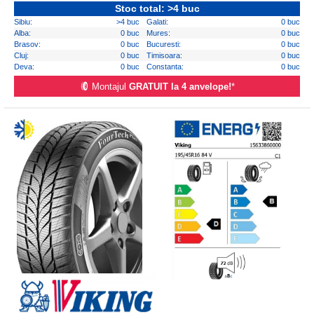
Stoc total: >4 buc
Sibiu:
>4 buc
Galati:
0 buc
Alba:
0 buc
Mures:
0 buc
Brasov:
0 buc
Bucuresti:
0 buc
Cluj:
0 buc
Timisoara:
0 buc
Deva:
0 buc
Constanta:
0 buc
Montajul
GRATUIT la 4 anvelope!
*