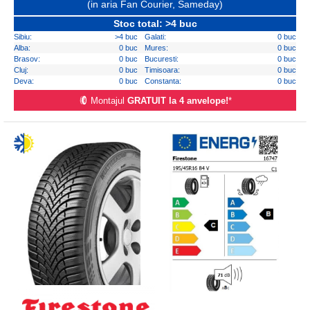
(in aria Fan Courier, Sameday)
Stoc total: >4 buc
Sibiu:
>4 buc
Galati:
0 buc
Alba:
0 buc
Mures:
0 buc
Brasov:
0 buc
Bucuresti:
0 buc
Cluj:
0 buc
Timisoara:
0 buc
Deva:
0 buc
Constanta:
0 buc
Montajul
GRATUIT la 4 anvelope!
*