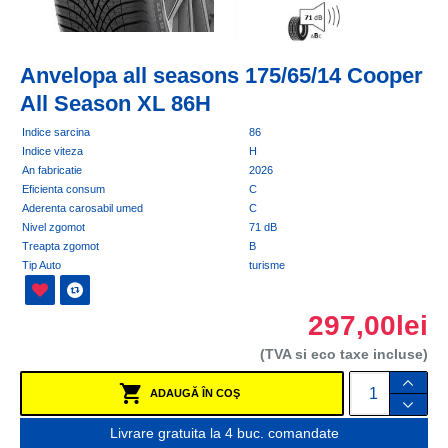
Anvelopa all seasons 175/65/14 Cooper
All Season XL 86H
Indice sarcina
86
Indice viteza
H
An fabricatie
2026
Eficienta consum
C
Aderenta carosabil umed
C
Nivel zgomot
71 dB
Treapta zgomot
B
Tip Auto
turisme
297,00lei
(TVA si eco taxe incluse)
ADAUGĂ ÎN COŞ
Livrare gratuita la 4 buc. comandate