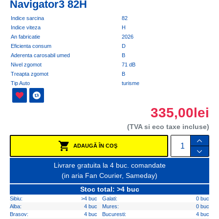
Navigator3 82H
Indice sarcina
82
Indice viteza
H
An fabricatie
2026
Eficienta consum
D
Aderenta carosabil umed
B
Nivel zgomot
71 dB
Treapta zgomot
B
Tip Auto
turisme
335,00lei
(TVA si eco taxe incluse)
ADAUGĂ ÎN COŞ
Livrare gratuita la 4 buc. comandate
(in aria Fan Courier, Sameday)
Stoc total: >4 buc
Sibiu:
>4 buc
Galati:
0 buc
Alba:
4 buc
Mures:
0 buc
Brasov:
4 buc
Bucuresti:
4 buc