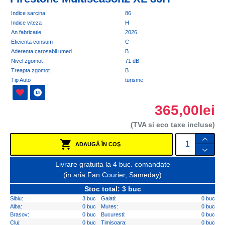
Indice sarcina
86
Indice viteza
H
An fabricatie
2026
Eficienta consum
C
Aderenta carosabil umed
B
Nivel zgomot
71 dB
Treapta zgomot
B
Tip Auto
turisme
365,00lei
(TVA si eco taxe incluse)
ADAUGĂ ÎN COŞ
Livrare gratuita la 4 buc. comandate
(in aria Fan Courier, Sameday)
Stoc total: 3 buc
Sibiu:
3 buc
Galati:
0 buc
Alba:
0 buc
Mures:
0 buc
Brasov:
0 buc
Bucuresti:
0 buc
Cluj:
0 buc
Timisoara:
0 buc