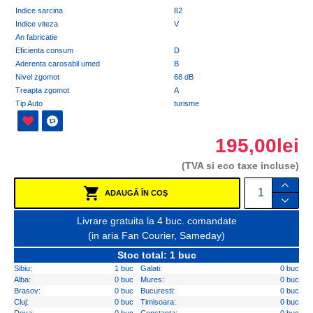
Indice sarcina
82
Indice viteza
V
An fabricatie
Eficienta consum
D
Aderenta carosabil umed
B
Nivel zgomot
68 dB
Treapta zgomot
A
Tip Auto
turisme
195,00lei
(TVA si eco taxe incluse)
ADAUGĂ ÎN COŞ
Livrare gratuita la 4 buc. comandate
(in aria Fan Courier, Sameday)
Stoc total: 1 buc
Sibiu:
1 buc
Galati:
0 buc
Alba:
0 buc
Mures:
0 buc
Brasov:
0 buc
Bucuresti:
0 buc
Cluj:
0 buc
Timisoara:
0 buc
Deva:
0 buc
Constanta:
0 buc