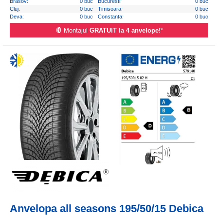
Brasov:
0 buc
Bucuresti:
0 buc
Cluj:
0 buc
Timisoara:
0 buc
Deva:
0 buc
Constanta:
0 buc
Montajul
GRATUIT la 4 anvelope!
*
Anvelopa all seasons 195/50/15 Debica