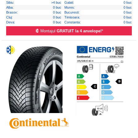
Sibiu:
>4 buc
Galati:
0 buc
Alba:
0 buc
Mures:
0 buc
Brasov:
0 buc
Bucuresti:
0 buc
Cluj:
0 buc
Timisoara:
0 buc
Deva:
0 buc
Constanta:
0 buc
Montajul
GRATUIT la 4 anvelope!
*