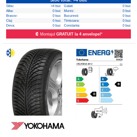
Stoc total: >4 buc
Sibiu:
>4 buc
Galati:
0 buc
Alba:
0 buc
Mures:
0 buc
Brasov:
0 buc
Bucuresti:
0 buc
Cluj:
0 buc
Timisoara:
0 buc
Deva:
0 buc
Constanta:
0 buc
Montajul
GRATUIT la 4 anvelope!
*