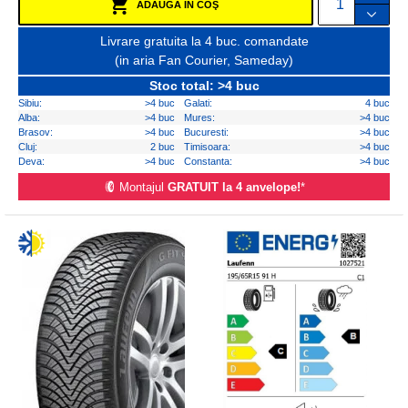
ADAUGĂ ÎN COŞ
Livrare gratuita la 4 buc. comandate
(in aria Fan Courier, Sameday)
Stoc total: >4 buc
Sibiu:
>4 buc
Galati:
4 buc
Alba:
>4 buc
Mures:
>4 buc
Brasov:
>4 buc
Bucuresti:
>4 buc
Cluj:
2 buc
Timisoara:
>4 buc
Deva:
>4 buc
Constanta:
>4 buc
Montajul
GRATUIT la 4 anvelope!
*