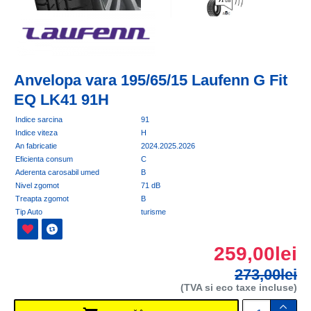
Anvelopa vara 195/65/15 Laufenn G Fit
EQ LK41 91H
Indice sarcina
91
Indice viteza
H
An fabricatie
2024.2025.2026
Eficienta consum
C
Aderenta carosabil umed
B
Nivel zgomot
71 dB
Treapta zgomot
B
Tip Auto
turisme
259,00lei
273,00lei
(TVA si eco taxe incluse)