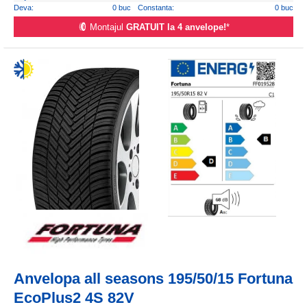
Deva:
0 buc
Constanta:
0 buc
Montajul
GRATUIT la 4 anvelope!
*
Anvelopa all seasons 195/50/15 Fortuna
EcoPlus2 4S 82V