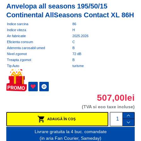
Anvelopa all seasons 195/50/15
Continental AllSeasons Contact XL 86H
Indice sarcina
86
Indice viteza
H
An fabricatie
2025.2026
Eficienta consum
C
Aderenta carosabil umed
B
Nivel zgomot
72 dB
Treapta zgomot
B
Tip Auto
turisme
507,00lei
(TVA si eco taxe incluse)
ADAUGĂ ÎN COŞ
Livrare gratuita la 4 buc. comandate
(in aria Fan Courier, Sameday)