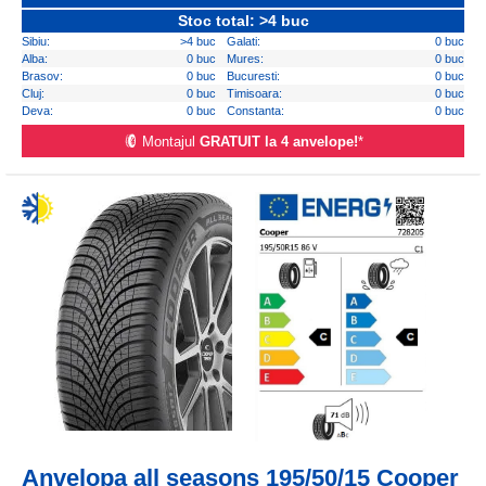
Stoc total: >4 buc
Sibiu:
>4 buc
Galati:
0 buc
Alba:
0 buc
Mures:
0 buc
Brasov:
0 buc
Bucuresti:
0 buc
Cluj:
0 buc
Timisoara:
0 buc
Deva:
0 buc
Constanta:
0 buc
Montajul
GRATUIT la 4 anvelope!
*
Anvelopa all seasons 195/50/15 Cooper