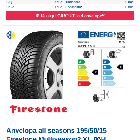
Cluj:
0 buc
Timisoara:
0 buc
Deva:
0 buc
Constanta:
0 buc
Montajul
GRATUIT la 4 anvelope!
*
Anvelopa all seasons 195/50/15
Firestone Multiseason2 XL 86H