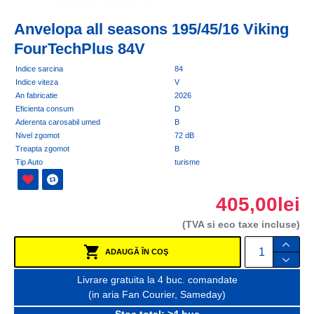
Anvelopa all seasons 195/45/16 Viking
FourTechPlus 84V
Indice sarcina
84
Indice viteza
V
An fabricatie
2026
Eficienta consum
D
Aderenta carosabil umed
B
Nivel zgomot
72 dB
Treapta zgomot
B
Tip Auto
turisme
405,00lei
(TVA si eco taxe incluse)
ADAUGĂ ÎN COŞ
Livrare gratuita la 4 buc. comandate
(in aria Fan Courier, Sameday)