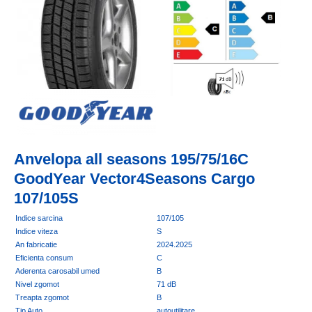
Anvelopa all seasons 195/75/16C
GoodYear Vector4Seasons Cargo
107/105S
Indice sarcina
107/105
Indice viteza
S
An fabricatie
2024.2025
Eficienta consum
C
Aderenta carosabil umed
B
Nivel zgomot
71 dB
Treapta zgomot
B
Tip Auto
autoutilitare