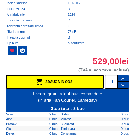
Indice sarcina
107/105
Indice viteza
R
An fabricatie
2026
Eficienta consum
D
Aderenta carosabil umed
C
Nivel zgomot
73 dB
Treapta zgomot
B
Tip Auto
autoutilitare
529,00lei
(TVA si eco taxe incluse)
ADAUGĂ ÎN COŞ
Livrare gratuita la 4 buc. comandate
(in aria Fan Courier, Sameday)
Stoc total: 2 buc
Sibiu:
2 buc
Galati:
0 buc
Alba:
0 buc
Mures:
0 buc
Brasov:
0 buc
Bucuresti:
0 buc
Cluj:
0 buc
Timisoara:
0 buc
Deva:
0 buc
Constanta:
0 buc