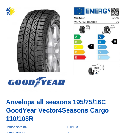
Anvelopa all seasons 195/75/16C
GoodYear Vector4Seasons Cargo
110/108R
Indice sarcina
110/108
Indice viteza
R