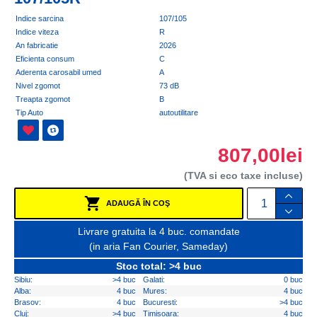
Indice sarcina
107/105
Indice viteza
R
An fabricatie
2026
Eficienta consum
C
Aderenta carosabil umed
A
Nivel zgomot
73 dB
Treapta zgomot
B
Tip Auto
autoutilitare
807,00lei
(TVA si eco taxe incluse)
ADAUGĂ ÎN COŞ
Livrare gratuita la 4 buc. comandate
(in aria Fan Courier, Sameday)
Stoc total: >4 buc
Sibiu:
>4 buc
Galati:
0 buc
Alba:
4 buc
Mures:
4 buc
Brasov:
4 buc
Bucuresti:
>4 buc
Cluj:
>4 buc
Timisoara:
4 buc