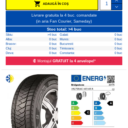
ADAUGĂ ÎN COŞ
Livrare gratuita la 4 buc. comandate
(in aria Fan Courier, Sameday)
Stoc total: >4 buc
Sibiu:
>4 buc
Galati:
0 buc
Alba:
0 buc
Mures:
0 buc
Brasov:
0 buc
Bucuresti:
0 buc
Cluj:
0 buc
Timisoara:
0 buc
Deva:
0 buc
Constanta:
0 buc
Montajul
GRATUIT la 4 anvelope!
*