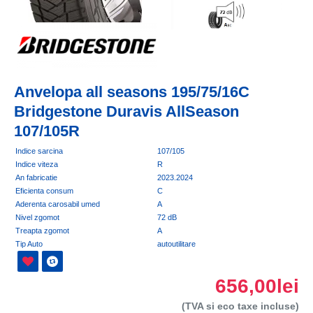
Anvelopa all seasons 195/75/16C
Bridgestone Duravis AllSeason
107/105R
Indice sarcina
107/105
Indice viteza
R
An fabricatie
2023.2024
Eficienta consum
C
Aderenta carosabil umed
A
Nivel zgomot
72 dB
Treapta zgomot
A
Tip Auto
autoutilitare
656,00lei
(TVA si eco taxe incluse)