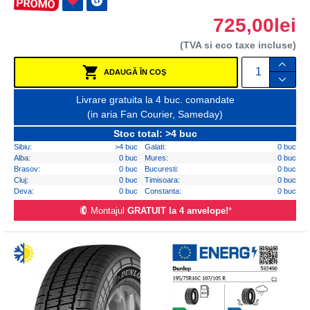
725,00lei
(TVA si eco taxe incluse)
ADAUGĂ ÎN COŞ
Livrare gratuita la 4 buc. comandate
(in aria Fan Courier, Sameday)
Stoc total: >4 buc
Sibiu:
>4 buc
Galati:
0 buc
Alba:
0 buc
Mures:
0 buc
Brasov:
0 buc
Bucuresti:
0 buc
Cluj:
0 buc
Timisoara:
0 buc
Deva:
0 buc
Constanta:
0 buc
Montajul
GRATUIT la 4 anvelope!
*