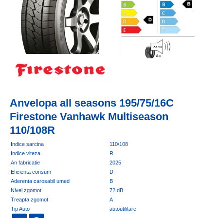
Anvelopa all seasons 195/75/16C
Firestone Vanhawk Multiseason
110/108R
Indice sarcina
110/108
Indice viteza
R
An fabricatie
2025
Eficienta consum
D
Aderenta carosabil umed
B
Nivel zgomot
72 dB
Treapta zgomot
A
Tip Auto
autoutilitare