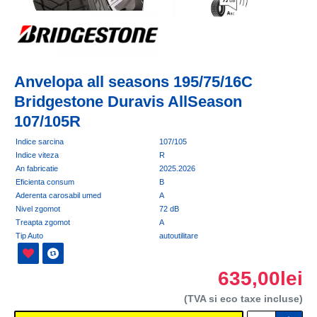
Anvelopa all seasons 195/75/16C
Bridgestone Duravis AllSeason
107/105R
Indice sarcina
107/105
Indice viteza
R
An fabricatie
2025.2026
Eficienta consum
B
Aderenta carosabil umed
A
Nivel zgomot
72 dB
Treapta zgomot
A
Tip Auto
autoutilitare
635,00lei
(TVA si eco taxe incluse)