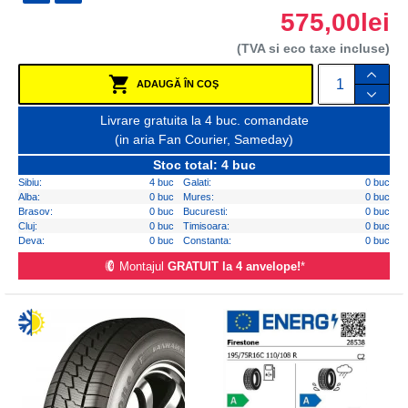
575,00lei
(TVA si eco taxe incluse)
ADAUGĂ ÎN COŞ
Livrare gratuita la 4 buc. comandate
(in aria Fan Courier, Sameday)
Stoc total: 4 buc
Sibiu:
4 buc
Galati:
0 buc
Alba:
0 buc
Mures:
0 buc
Brasov:
0 buc
Bucuresti:
0 buc
Cluj:
0 buc
Timisoara:
0 buc
Deva:
0 buc
Constanta:
0 buc
Montajul
GRATUIT la 4 anvelope!
*