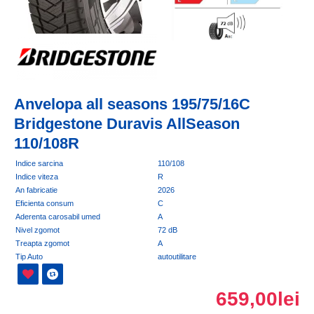
Anvelopa all seasons 195/75/16C
Bridgestone Duravis AllSeason
110/108R
Indice sarcina
110/108
Indice viteza
R
An fabricatie
2026
Eficienta consum
C
Aderenta carosabil umed
A
Nivel zgomot
72 dB
Treapta zgomot
A
Tip Auto
autoutilitare
659,00lei