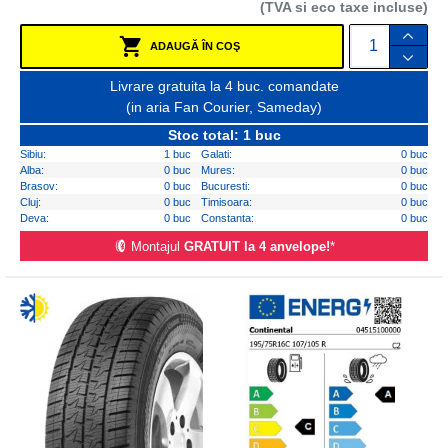
(TVA si eco taxe incluse)
ADAUGĂ ÎN COŞ
Livrare gratuita la 4 buc. comandate
(in aria Fan Courier, Sameday)
Stoc total: 1 buc
Sibiu:
1 buc
Galati:
0 buc
Alba:
0 buc
Mures:
0 buc
Brasov:
0 buc
Bucuresti:
0 buc
Cluj:
0 buc
Timisoara:
0 buc
Deva:
0 buc
Constanta:
0 buc
Montajul
GRATUIT la 4 anvelope!
*