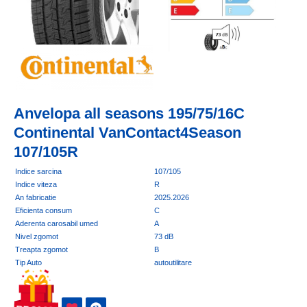
Anvelopa all seasons 195/75/16C
Continental VanContact4Season
107/105R
Indice sarcina
107/105
Indice viteza
R
An fabricatie
2025.2026
Eficienta consum
C
Aderenta carosabil umed
A
Nivel zgomot
73 dB
Treapta zgomot
B
Tip Auto
autoutilitare