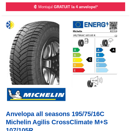
Montajul
GRATUIT la 4 anvelope!
*
Anvelopa all seasons 195/75/16C
Michelin Agilis CrossClimate M+S
107/105R