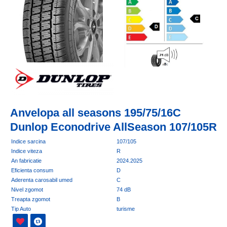
Anvelopa all seasons 195/75/16C
Dunlop Econodrive AllSeason 107/105R
Indice sarcina
107/105
Indice viteza
R
An fabricatie
2024.2025
Eficienta consum
D
Aderenta carosabil umed
C
Nivel zgomot
74 dB
Treapta zgomot
B
Tip Auto
turisme