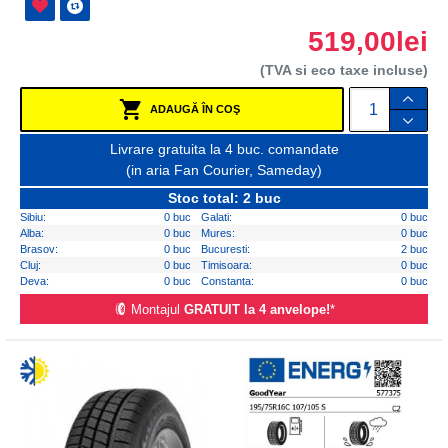
519,00lei
(TVA si eco taxe incluse)
ADAUGĂ ÎN COŞ
Livrare gratuita la 4 buc. comandate
(in aria Fan Courier, Sameday)
Stoc total: 2 buc
Sibiu:
0 buc
Galati:
0 buc
Alba:
0 buc
Mures:
0 buc
Brasov:
0 buc
Bucuresti:
2 buc
Cluj:
0 buc
Timisoara:
0 buc
Deva:
0 buc
Constanta:
0 buc
Montajul
GRATUIT la 4 anvelope!
*