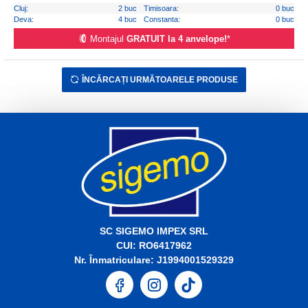
Cluj:
2 buc
Timisoara:
0 buc
Deva:
4 buc
Constanta:
0 buc
Montajul
GRATUIT la 4 anvelope!
*
ÎNCĂRCAȚI URMĂTOARELE PRODUSE
SC SIGEMO IMPEX SRL
CUI: RO6417962
Nr. Înmatriculare: J1994001529329