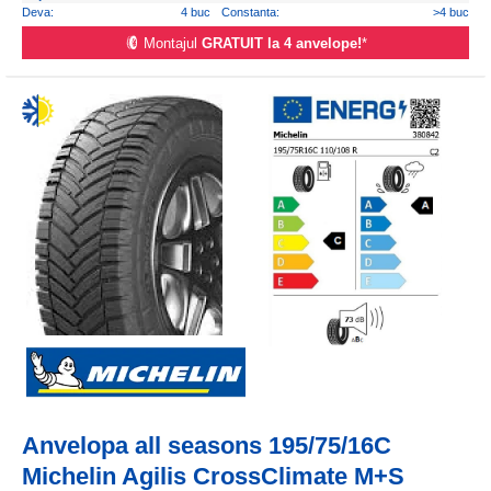
Deva:
4 buc
Constanta:
>4 buc
Montajul
GRATUIT la 4 anvelope!
*
Anvelopa all seasons 195/75/16C
Michelin Agilis CrossClimate M+S