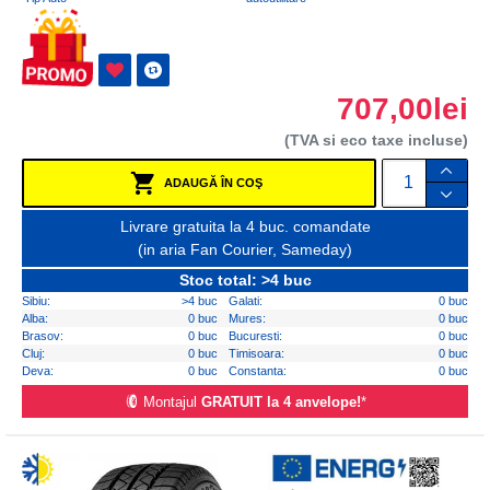
707,00lei
(TVA si eco taxe incluse)
ADAUGĂ ÎN COŞ
Livrare gratuita la 4 buc. comandate
(in aria Fan Courier, Sameday)
Stoc total: >4 buc
Sibiu:
>4 buc
Galati:
0 buc
Alba:
0 buc
Mures:
0 buc
Brasov:
0 buc
Bucuresti:
0 buc
Cluj:
0 buc
Timisoara:
0 buc
Deva:
0 buc
Constanta:
0 buc
Montajul
GRATUIT la 4 anvelope!
*