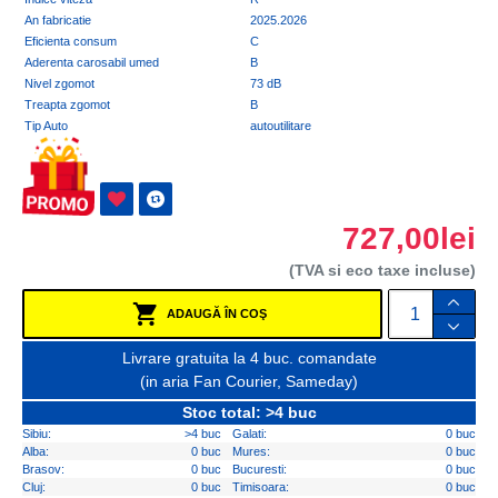
An fabricatie
2025.2026
Eficienta consum
C
Aderenta carosabil umed
B
Nivel zgomot
73 dB
Treapta zgomot
B
Tip Auto
autoutilitare
727,00lei
(TVA si eco taxe incluse)
ADAUGĂ ÎN COŞ
Livrare gratuita la 4 buc. comandate
(in aria Fan Courier, Sameday)
Stoc total: >4 buc
Sibiu:
>4 buc
Galati:
0 buc
Alba:
0 buc
Mures:
0 buc
Brasov:
0 buc
Bucuresti:
0 buc
Cluj:
0 buc
Timisoara:
0 buc