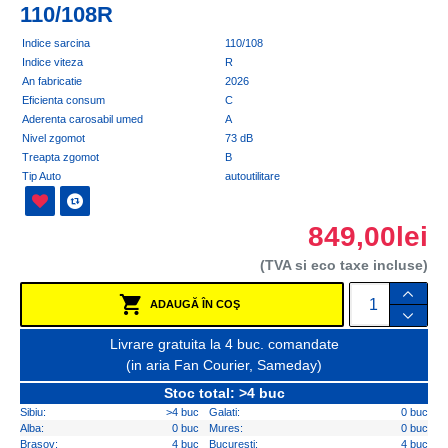
110/108R
Indice sarcina
110/108
Indice viteza
R
An fabricatie
2026
Eficienta consum
C
Aderenta carosabil umed
A
Nivel zgomot
73 dB
Treapta zgomot
B
Tip Auto
autoutilitare
849,00lei
(TVA si eco taxe incluse)
ADAUGĂ ÎN COŞ
Livrare gratuita la 4 buc. comandate
(in aria Fan Courier, Sameday)
Stoc total: >4 buc
Sibiu:
>4 buc
Galati:
0 buc
Alba:
0 buc
Mures:
0 buc
Brasov:
4 buc
Bucuresti:
4 buc