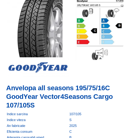
Anvelopa all seasons 195/75/16C
GoodYear Vector4Seasons Cargo
107/105S
Indice sarcina
107/105
Indice viteza
S
An fabricatie
2025
Eficienta consum
C
Aderenta carosabil umed
B