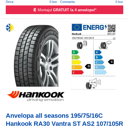
Deva:
0 buc
Constanta:
0 buc
Montajul
GRATUIT la 4 anvelope!
*
Anvelopa all seasons 195/75/16C
Hankook RA30 Vantra ST AS2 107/105R