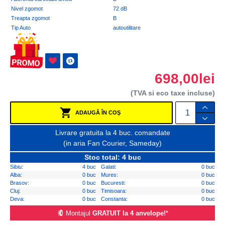
Nivel zgomot
72 dB
Treapta zgomot
B
Tip Auto
autoutilitare
698,00lei
(TVA si eco taxe incluse)
ADAUGĂ ÎN COŞ
Livrare gratuita la 4 buc. comandate
(in aria Fan Courier, Sameday)
Stoc total: 4 buc
Sibiu:
4 buc
Galati:
0 buc
Alba:
0 buc
Mures:
0 buc
Brasov:
0 buc
Bucuresti:
0 buc
Cluj:
0 buc
Timisoara:
0 buc
Deva:
0 buc
Constanta:
0 buc
Montajul
GRATUIT la 4 anvelope!
*