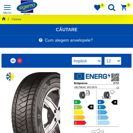
0
0
Căutare
CĂUTARE
Cum alegem anvelopele?
0