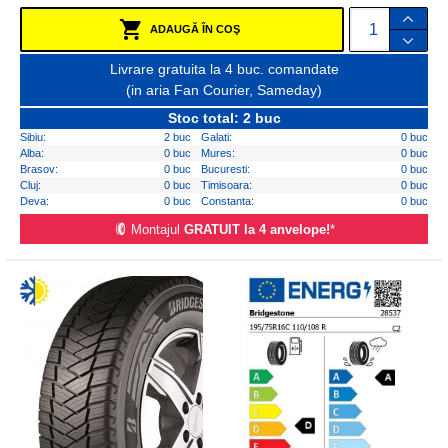
ADAUGĂ ÎN COŞ
Livrare gratuita la 4 buc. comandate
(in aria Fan Courier, Sameday)
Stoc total: 2 buc
Sibiu:
2 buc
Galati:
0 buc
Alba:
0 buc
Mures:
0 buc
Brasov:
0 buc
Bucuresti:
0 buc
Cluj:
0 buc
Timisoara:
0 buc
Deva:
0 buc
Constanta:
0 buc
Montajul
GRATUIT la 4 anvelope!
*