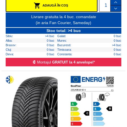
ADAUGĂ ÎN COŞ
Livrare gratuita la 4 buc. comandate
(in aria Fan Courier, Sameday)
Stoc total: >4 buc
Sibiu:
>4 buc
Galati:
0 buc
Alba:
0 buc
Mures:
0 buc
Brasov:
0 buc
Bucuresti:
>4 buc
Cluj:
0 buc
Timisoara:
0 buc
Deva:
0 buc
Constanta:
0 buc
Montajul
GRATUIT la 4 anvelope!
*