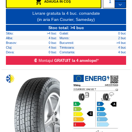
ADAUGĂ ÎN COŞ
Livrare gratuita la 4 buc. comandate
(in aria Fan Courier, Sameday)
Stoc total: >4 buc
Sibiu:
>4 buc
Galati:
0 buc
Alba:
4 buc
Mures:
2 buc
Brasov:
0 buc
Bucuresti:
>4 buc
Cluj:
4 buc
Timisoara:
4 buc
Deva:
0 buc
Constanta:
4 buc
Montajul
GRATUIT la 4 anvelope!
*