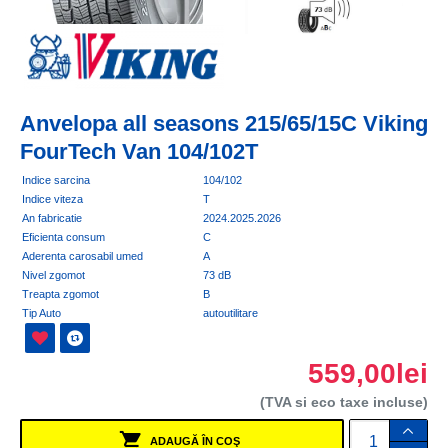
Anvelopa all seasons 215/65/15C Viking
FourTech Van 104/102T
Indice sarcina
104/102
Indice viteza
T
An fabricatie
2024.2025.2026
Eficienta consum
C
Aderenta carosabil umed
A
Nivel zgomot
73 dB
Treapta zgomot
B
Tip Auto
autoutilitare
559,00lei
(TVA si eco taxe incluse)
ADAUGĂ ÎN COŞ