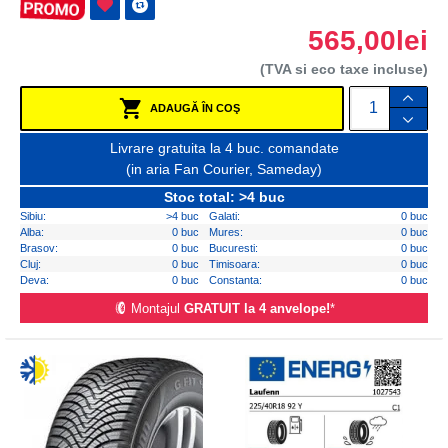
565,00lei
(TVA si eco taxe incluse)
ADAUGĂ ÎN COŞ
Livrare gratuita la 4 buc. comandate
(in aria Fan Courier, Sameday)
Stoc total: >4 buc
Sibiu:
>4 buc
Galati:
0 buc
Alba:
0 buc
Mures:
0 buc
Brasov:
0 buc
Bucuresti:
0 buc
Cluj:
0 buc
Timisoara:
0 buc
Deva:
0 buc
Constanta:
0 buc
Montajul
GRATUIT la 4 anvelope!
*