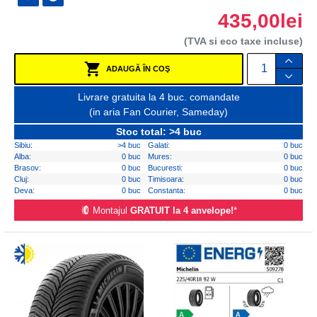
435,00lei
(TVA si eco taxe incluse)
ADAUGĂ ÎN COŞ
Livrare gratuita la 4 buc. comandate
(in aria Fan Courier, Sameday)
Stoc total: >4 buc
Sibiu:
>4 buc
Galati:
0 buc
Alba:
0 buc
Mures:
0 buc
Brasov:
0 buc
Bucuresti:
0 buc
Cluj:
0 buc
Timisoara:
0 buc
Deva:
0 buc
Constanta:
0 buc
Montajul
GRATUIT la 4 anvelope!
*