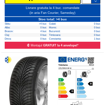
Livrare gratuita la 4 buc. comandate
(in aria Fan Courier, Sameday)
Stoc total: >4 buc
Sibiu:
>4 buc
Galati:
0 buc
Alba:
0 buc
Mures:
0 buc
Brasov:
4 buc
Bucuresti:
0 buc
Cluj:
0 buc
Timisoara:
0 buc
Deva:
0 buc
Constanta:
1 buc
Montajul
GRATUIT la 4 anvelope!
*