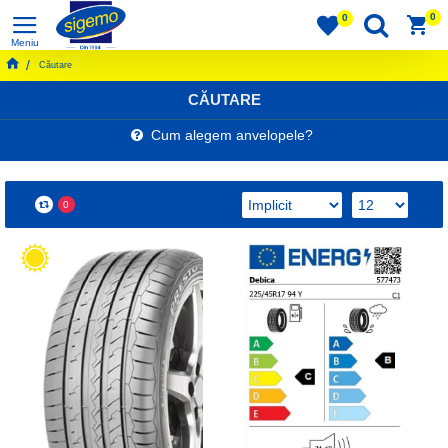
0
0
Căutare
CĂUTARE
Cum alegem anvelopele?
0