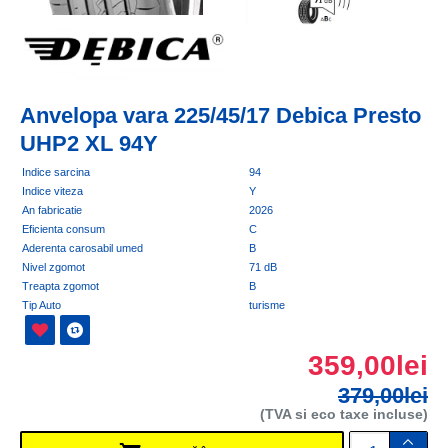
Anvelopa vara 225/45/17 Debica Presto
UHP2 XL 94Y
Indice sarcina
94
Indice viteza
Y
An fabricatie
2026
Eficienta consum
C
Aderenta carosabil umed
B
Nivel zgomot
71 dB
Treapta zgomot
B
Tip Auto
turisme
359,00lei
379,00lei
(TVA si eco taxe incluse)