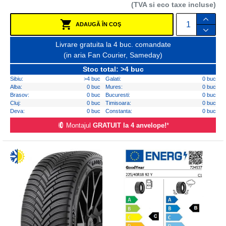
(TVA si eco taxe incluse)
ADAUGĂ ÎN COŞ
Livrare gratuita la 4 buc. comandate
(in aria Fan Courier, Sameday)
Stoc total: >4 buc
Sibiu:
>4 buc
Galati:
0 buc
Alba:
0 buc
Mures:
0 buc
Brasov:
0 buc
Bucuresti:
0 buc
Cluj:
0 buc
Timisoara:
0 buc
Deva:
0 buc
Constanta:
0 buc
Montajul
GRATUIT la 4 anvelope!
*