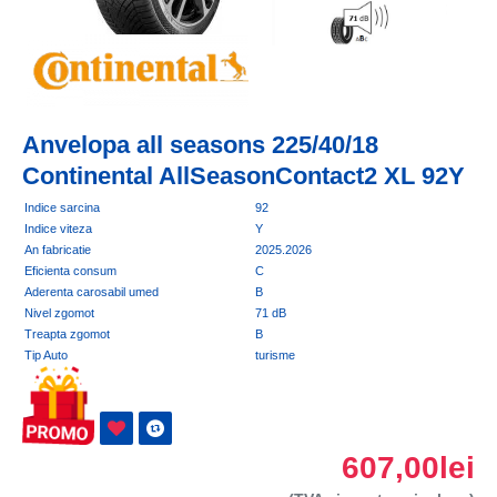
Anvelopa all seasons 225/40/18
Continental AllSeasonContact2 XL 92Y
Indice sarcina
92
Indice viteza
Y
An fabricatie
2025.2026
Eficienta consum
C
Aderenta carosabil umed
B
Nivel zgomot
71 dB
Treapta zgomot
B
Tip Auto
turisme
607,00lei