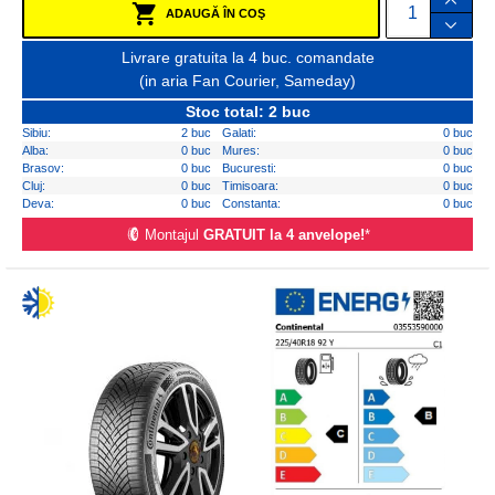
ADAUGĂ ÎN COŞ
Livrare gratuita la 4 buc. comandate
(in aria Fan Courier, Sameday)
Stoc total: 2 buc
Sibiu:
2 buc
Galati:
0 buc
Alba:
0 buc
Mures:
0 buc
Brasov:
0 buc
Bucuresti:
0 buc
Cluj:
0 buc
Timisoara:
0 buc
Deva:
0 buc
Constanta:
0 buc
Montajul
GRATUIT la 4 anvelope!
*