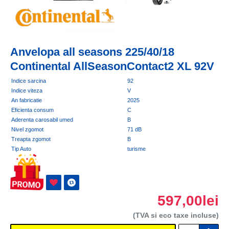
Anvelopa all seasons 225/40/18
Continental AllSeasonContact2 XL 92V
Indice sarcina
92
Indice viteza
V
An fabricatie
2025
Eficienta consum
C
Aderenta carosabil umed
B
Nivel zgomot
71 dB
Treapta zgomot
B
Tip Auto
turisme
597,00lei
(TVA si eco taxe incluse)