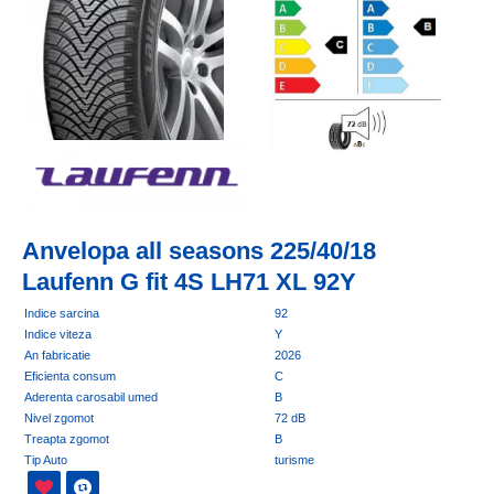
Anvelopa all seasons 225/40/18
Laufenn G fit 4S LH71 XL 92Y
Indice sarcina
92
Indice viteza
Y
An fabricatie
2026
Eficienta consum
C
Aderenta carosabil umed
B
Nivel zgomot
72 dB
Treapta zgomot
B
Tip Auto
turisme