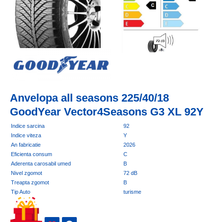
Anvelopa all seasons 225/40/18
GoodYear Vector4Seasons G3 XL 92Y
Indice sarcina
92
Indice viteza
Y
An fabricatie
2026
Eficienta consum
C
Aderenta carosabil umed
B
Nivel zgomot
72 dB
Treapta zgomot
B
Tip Auto
turisme