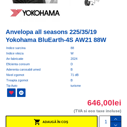
Anvelopa all seasons 225/35/19
Yokohama BluEarth-4S AW21 88W
Indice sarcina
88
Indice viteza
W
An fabricatie
2024
Eficienta consum
D
Aderenta carosabil umed
B
Nivel zgomot
71 dB
Treapta zgomot
B
Tip Auto
turisme
646,00lei
(TVA si eco taxe incluse)
ADAUGĂ ÎN COŞ