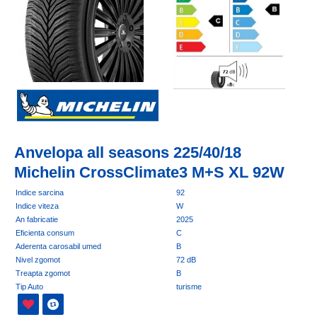
Anvelopa all seasons 225/40/18
Michelin CrossClimate3 M+S XL 92W
Indice sarcina
92
Indice viteza
W
An fabricatie
2025
Eficienta consum
C
Aderenta carosabil umed
B
Nivel zgomot
72 dB
Treapta zgomot
B
Tip Auto
turisme