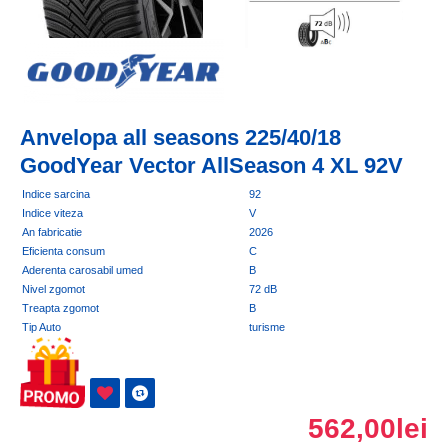
Anvelopa all seasons 225/40/18
GoodYear Vector AllSeason 4 XL 92V
Indice sarcina
92
Indice viteza
V
An fabricatie
2026
Eficienta consum
C
Aderenta carosabil umed
B
Nivel zgomot
72 dB
Treapta zgomot
B
Tip Auto
turisme
562,00lei