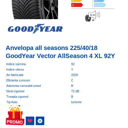
Anvelopa all seasons 225/40/18
GoodYear Vector AllSeason 4 XL 92Y
Indice sarcina
92
Indice viteza
Y
An fabricatie
2026
Eficienta consum
C
Aderenta carosabil umed
B
Nivel zgomot
72 dB
Treapta zgomot
B
Tip Auto
turisme