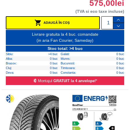
575,00lei
(TVA si eco taxe incluse)
ADAUGĂ ÎN COŞ
Livrare gratuita la 4 buc. comandate
(in aria Fan Courier, Sameday)
Stoc total: >4 buc
Sibiu:
>4 buc
Galati:
0 buc
Alba:
0 buc
Mures:
0 buc
Brasov:
0 buc
Bucuresti:
0 buc
Cluj:
0 buc
Timisoara:
0 buc
Deva:
0 buc
Constanta:
0 buc
Montajul
GRATUIT la 4 anvelope!
*