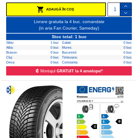
ADAUGĂ ÎN COŞ
Livrare gratuita la 4 buc. comandate
(in aria Fan Courier, Sameday)
Stoc total: 1 buc
Sibiu:
1 buc
Galati:
0 buc
Alba:
0 buc
Mures:
0 buc
Brasov:
0 buc
Bucuresti:
0 buc
Cluj:
0 buc
Timisoara:
0 buc
Deva:
0 buc
Constanta:
0 buc
Montajul
GRATUIT la 4 anvelope!
*