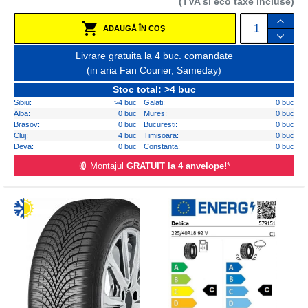
(TVA si eco taxe incluse)
ADAUGĂ ÎN COŞ
Livrare gratuita la 4 buc. comandate
(in aria Fan Courier, Sameday)
Stoc total: >4 buc
Sibiu:
>4 buc
Galati:
0 buc
Alba:
0 buc
Mures:
0 buc
Brasov:
0 buc
Bucuresti:
0 buc
Cluj:
4 buc
Timisoara:
0 buc
Deva:
0 buc
Constanta:
0 buc
Montajul
GRATUIT la 4 anvelope!
*