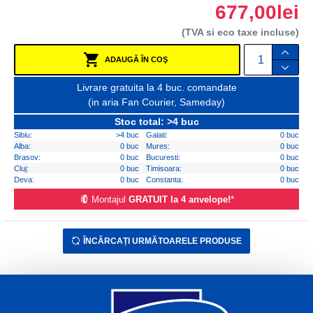
677,00lei
(TVA si eco taxe incluse)
ADAUGĂ ÎN COŞ
Livrare gratuita la 4 buc. comandate
(in aria Fan Courier, Sameday)
Stoc total: >4 buc
Sibiu:
>4 buc
Galati:
0 buc
Alba:
0 buc
Mures:
0 buc
Brasov:
0 buc
Bucuresti:
0 buc
Cluj:
0 buc
Timisoara:
0 buc
Deva:
0 buc
Constanta:
0 buc
Montajul
GRATUIT la 4 anvelope!
*
ÎNCĂRCAȚI URMĂTOARELE PRODUSE