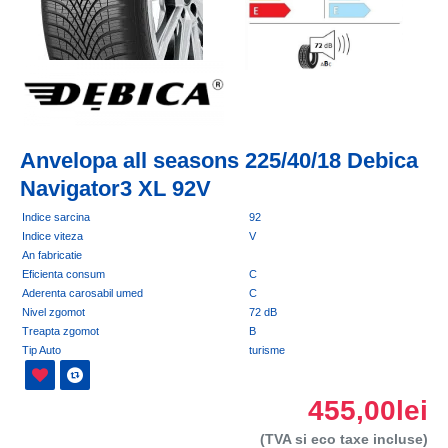
Anvelopa all seasons 225/40/18 Debica
Navigator3 XL 92V
Indice sarcina
92
Indice viteza
V
An fabricatie
Eficienta consum
C
Aderenta carosabil umed
C
Nivel zgomot
72 dB
Treapta zgomot
B
Tip Auto
turisme
455,00lei
(TVA si eco taxe incluse)