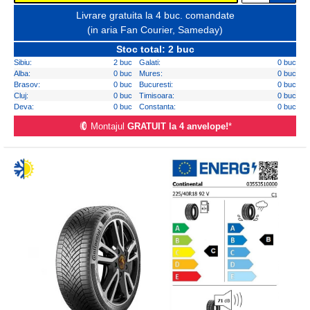
Livrare gratuita la 4 buc. comandate
(in aria Fan Courier, Sameday)
Stoc total: 2 buc
Sibiu:
2 buc
Galati:
0 buc
Alba:
0 buc
Mures:
0 buc
Brasov:
0 buc
Bucuresti:
0 buc
Cluj:
0 buc
Timisoara:
0 buc
Deva:
0 buc
Constanta:
0 buc
Montajul
GRATUIT la 4 anvelope!
*