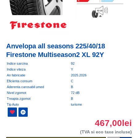
Anvelopa all seasons 225/40/18
Firestone Multiseason2 XL 92Y
Indice sarcina
92
Indice viteza
Y
An fabricatie
2025.2026
Eficienta consum
C
Aderenta carosabil umed
B
Nivel zgomot
72 dB
Treapta zgomot
B
Tip Auto
turisme
467,00lei
(TVA si eco taxe incluse)