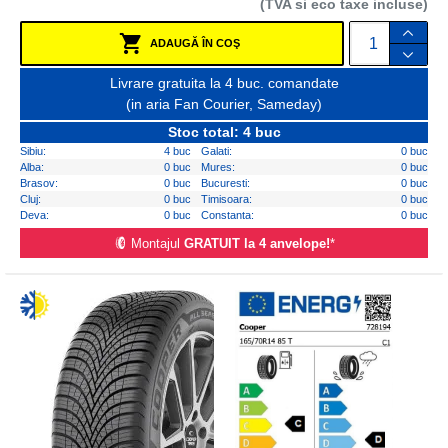
(TVA si eco taxe incluse)
ADAUGĂ ÎN COŞ
Livrare gratuita la 4 buc. comandate
(in aria Fan Courier, Sameday)
Stoc total: 4 buc
Sibiu:
4 buc
Galati:
0 buc
Alba:
0 buc
Mures:
0 buc
Brasov:
0 buc
Bucuresti:
0 buc
Cluj:
0 buc
Timisoara:
0 buc
Deva:
0 buc
Constanta:
0 buc
Montajul
GRATUIT la 4 anvelope!
*