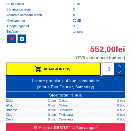
An fabricatie
2026
Eficienta consum
C
Aderenta carosabil umed
A
Nivel zgomot
70 dB
Treapta zgomot
B
Tip Auto
turisme
552,00lei
(TVA si eco taxe incluse)
ADAUGĂ ÎN COŞ
Livrare gratuita la 4 buc. comandate
(in aria Fan Courier, Sameday)
Stoc total: 3 buc
Sibiu:
3 buc
Galati:
0 buc
Alba:
0 buc
Mures:
0 buc
Brasov:
0 buc
Bucuresti:
0 buc
Cluj:
0 buc
Timisoara:
0 buc
Deva:
0 buc
Constanta:
0 buc
Montajul
GRATUIT la 4 anvelope!
*