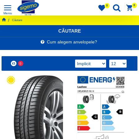
0
0
Căutare
CĂUTARE
Cum alegem anvelopele?
0