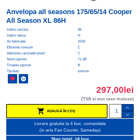
Anvelopa all seasons 175/65/14 Cooper
All Season XL 86H
Indice sarcina
86
Indice viteza
H
An fabricatie
2026
Eficienta consum
C
Aderenta carosabil umed
C
Nivel zgomot
71 dB
Treapta zgomot
B
Tip Auto
turisme
297,00lei
(TVA si eco taxe incluse)
ADAUGĂ ÎN COŞ
Livrare gratuita la 4 buc. comandate
(in aria Fan Courier, Sameday)
Stoc total: >4 buc