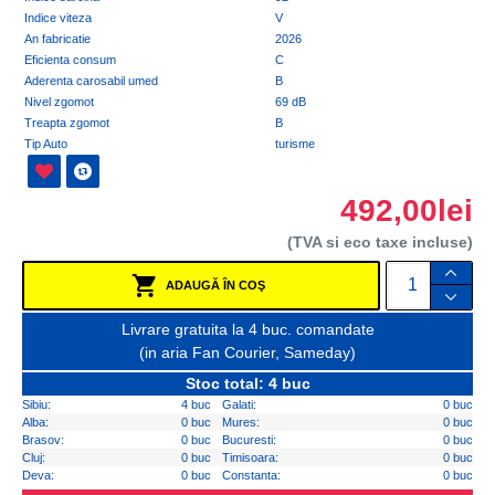
Indice viteza
V
An fabricatie
2026
Eficienta consum
C
Aderenta carosabil umed
B
Nivel zgomot
69 dB
Treapta zgomot
B
Tip Auto
turisme
492,00lei
(TVA si eco taxe incluse)
ADAUGĂ ÎN COŞ
Livrare gratuita la 4 buc. comandate
(in aria Fan Courier, Sameday)
Stoc total: 4 buc
Sibiu:
4 buc
Galati:
0 buc
Alba:
0 buc
Mures:
0 buc
Brasov:
0 buc
Bucuresti:
0 buc
Cluj:
0 buc
Timisoara:
0 buc
Deva:
0 buc
Constanta:
0 buc