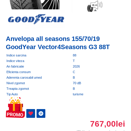
Anvelopa all seasons 155/70/19
GoodYear Vector4Seasons G3 88T
Indice sarcina
88
Indice viteza
T
An fabricatie
2026
Eficienta consum
C
Aderenta carosabil umed
B
Nivel zgomot
70 dB
Treapta zgomot
B
Tip Auto
turisme
767,00lei