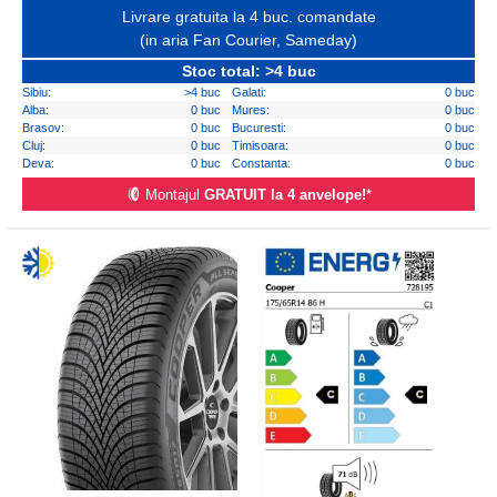
Livrare gratuita la 4 buc. comandate
(in aria Fan Courier, Sameday)
Stoc total: >4 buc
Sibiu:
>4 buc
Galati:
0 buc
Alba:
0 buc
Mures:
0 buc
Brasov:
0 buc
Bucuresti:
0 buc
Cluj:
0 buc
Timisoara:
0 buc
Deva:
0 buc
Constanta:
0 buc
Montajul
GRATUIT la 4 anvelope!
*