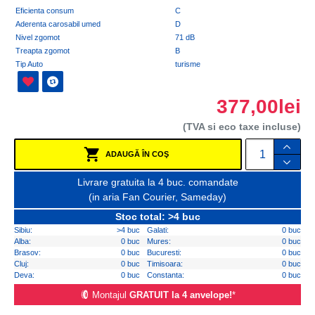
Eficienta consum
C
Aderenta carosabil umed
D
Nivel zgomot
71 dB
Treapta zgomot
B
Tip Auto
turisme
377,00lei
(TVA si eco taxe incluse)
ADAUGĂ ÎN COŞ
Livrare gratuita la 4 buc. comandate
(in aria Fan Courier, Sameday)
Stoc total: >4 buc
Sibiu:
>4 buc
Galati:
0 buc
Alba:
0 buc
Mures:
0 buc
Brasov:
0 buc
Bucuresti:
0 buc
Cluj:
0 buc
Timisoara:
0 buc
Deva:
0 buc
Constanta:
0 buc
Montajul
GRATUIT la 4 anvelope!
*