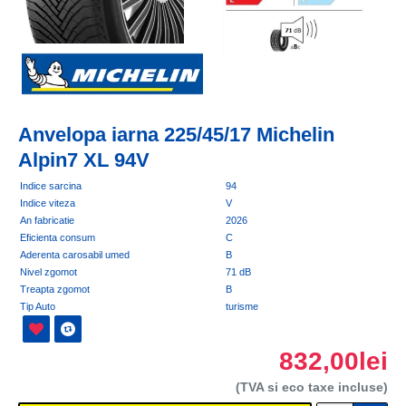
Anvelopa iarna 225/45/17 Michelin
Alpin7 XL 94V
Indice sarcina
94
Indice viteza
V
An fabricatie
2026
Eficienta consum
C
Aderenta carosabil umed
B
Nivel zgomot
71 dB
Treapta zgomot
B
Tip Auto
turisme
832,00lei
(TVA si eco taxe incluse)