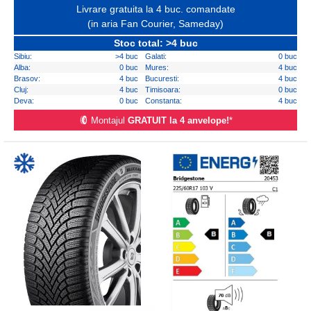
Livrare gratuita la 4 buc. comandate
(in aria Fan Courier, Sameday)
Stoc total: >4 buc
Sibiu:
>4 buc
Galati:
0 buc
Alba:
0 buc
Mures:
4 buc
Brasov:
4 buc
Bucuresti:
4 buc
Cluj:
4 buc
Timisoara:
0 buc
Deva:
0 buc
Constanta:
4 buc
Montajul
GRATUIT la 4 anvelope!
*