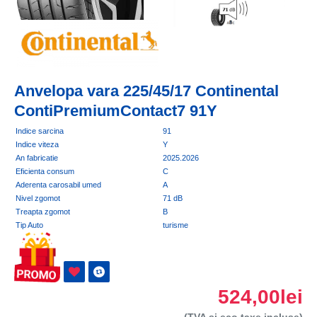
Anvelopa vara 225/45/17 Continental
ContiPremiumContact7 91Y
Indice sarcina
91
Indice viteza
Y
An fabricatie
2025.2026
Eficienta consum
C
Aderenta carosabil umed
A
Nivel zgomot
71 dB
Treapta zgomot
B
Tip Auto
turisme
524,00lei