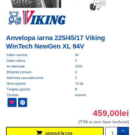
Anvelopa iarna 225/45/17 Viking
WinTech NewGen XL 94V
Indice sarcina
94
Indice viteza
V
An fabricatie
2026
Eficienta consum
C
Aderenta carosabil umed
C
Nivel zgomot
72 db
Treapta zgomot
B
Tip Auto
turisme
459,00lei
(TVA si eco taxe incluse)
ADAUGĂ ÎN COŞ