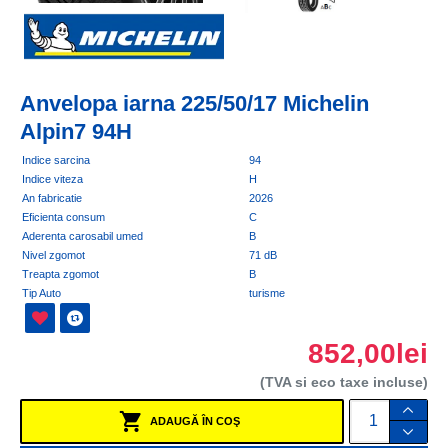
Anvelopa iarna 225/50/17 Michelin
Alpin7 94H
Indice sarcina
94
Indice viteza
H
An fabricatie
2026
Eficienta consum
C
Aderenta carosabil umed
B
Nivel zgomot
71 dB
Treapta zgomot
B
Tip Auto
turisme
852,00lei
(TVA si eco taxe incluse)
ADAUGĂ ÎN COŞ