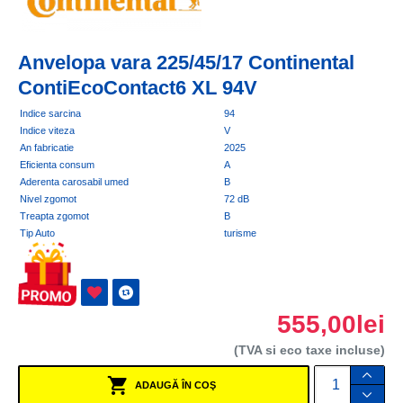
Anvelopa vara 225/45/17 Continental
ContiEcoContact6 XL 94V
Indice sarcina
94
Indice viteza
V
An fabricatie
2025
Eficienta consum
A
Aderenta carosabil umed
B
Nivel zgomot
72 dB
Treapta zgomot
B
Tip Auto
turisme
555,00lei
(TVA si eco taxe incluse)
ADAUGĂ ÎN COŞ