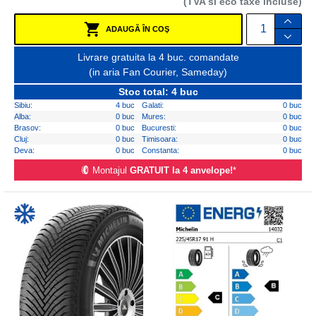
(TVA si eco taxe incluse)
ADAUGĂ ÎN COŞ
Livrare gratuita la 4 buc. comandate
(in aria Fan Courier, Sameday)
Stoc total: 4 buc
Sibiu:
4 buc
Galati:
0 buc
Alba:
0 buc
Mures:
0 buc
Brasov:
0 buc
Bucuresti:
0 buc
Cluj:
0 buc
Timisoara:
0 buc
Deva:
0 buc
Constanta:
0 buc
Montajul
GRATUIT la 4 anvelope!
*