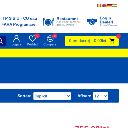
Login
ITP SIBIU - CU sau
Restaurant
Dealeri
A la carte si meniul
FARA Programare
zilei cu livrare
Portal Dealeri
0
0
0
0 produs(e) - 0,00lei
Logare
Wishlist
Compara
Sortare
Afisare