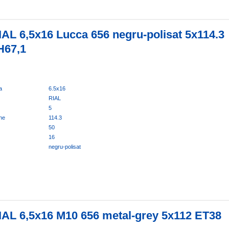
IAL 6,5x16 Lucca 656 negru-polisat 5x114.3
H67,1
a
6.5x16
RIAL
5
ne
114.3
50
16
negru-polisat
IAL 6,5x16 M10 656 metal-grey 5x112 ET38