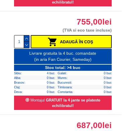
echilibratul!
755,00lei
(TVA si eco taxe incluse)
ADAUGĂ ÎN COŞ
Livrare gratuita la 4 buc. comandate
(in aria Fan Courier, Sameday)
Stoc total: >4 buc
Sibiu:
4 buc
Galati:
0 buc
Alba:
0 buc
Mures:
0 buc
Brasov:
0 buc
Bucuresti:
0 buc
Cluj:
0 buc
Timisoara:
0 buc
Deva:
0 buc
Constanta:
0 buc
Montajul
GRATUIT la 4 jante se plateste
echilibratul!
687,00lei