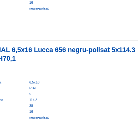
16
negru-polisat
IAL 6,5x16 Lucca 656 negru-polisat 5x114.3
H70,1
a
6.5x16
RIAL
5
ne
114.3
38
16
negru-polisat