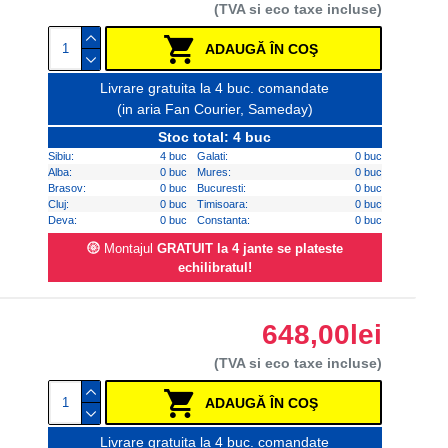
(TVA si eco taxe incluse)
ADAUGĂ ÎN COŞ
Livrare gratuita la 4 buc. comandate
(in aria Fan Courier, Sameday)
Stoc total: 4 buc
Sibiu:
4 buc
Galati:
0 buc
Alba:
0 buc
Mures:
0 buc
Brasov:
0 buc
Bucuresti:
0 buc
Cluj:
0 buc
Timisoara:
0 buc
Deva:
0 buc
Constanta:
0 buc
Montajul
GRATUIT la 4 jante se plateste
echilibratul!
648,00lei
(TVA si eco taxe incluse)
ADAUGĂ ÎN COŞ
Livrare gratuita la 4 buc. comandate