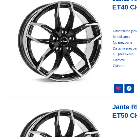
ET40 C
Dimensiune jant
Model janta
Nr. prezoane
Distanta prezoa
ET (dezaxare)
Diametru
Culoare
Jante R
ET50 C