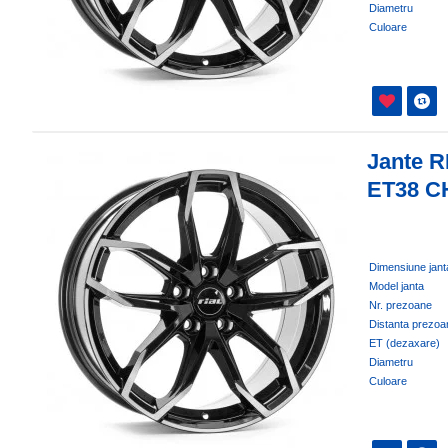
Diametru
Culoare
Jante R
ET38 C
Dimensiune jant
Model janta
Nr. prezoane
Distanta prezoa
ET (dezaxare)
Diametru
Culoare