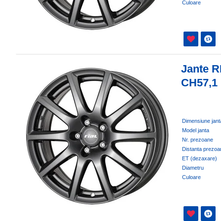
Culoare
Jante R
CH57,1
Dimensiune jant
Model janta
Nr. prezoane
Distanta prezoa
ET (dezaxare)
Diametru
Culoare