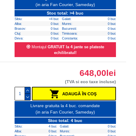
(in aria Fan Courier, Sameday)
Stoc total: >4 buc
Sibiu:
>4 buc
Galati:
0 buc
Alba:
0 buc
Mures:
0 buc
Brasov:
0 buc
Bucuresti:
0 buc
Cluj:
0 buc
Timisoara:
0 buc
Deva:
0 buc
Constanta:
0 buc
Montajul
GRATUIT la 4 jante se plateste
echilibratul!
648,00lei
(TVA si eco taxe incluse)
ADAUGĂ ÎN COŞ
Livrare gratuita la 4 buc. comandate
(in aria Fan Courier, Sameday)
Stoc total: 4 buc
Sibiu:
4 buc
Galati:
0 buc
Alba:
0 buc
Mures:
0 buc