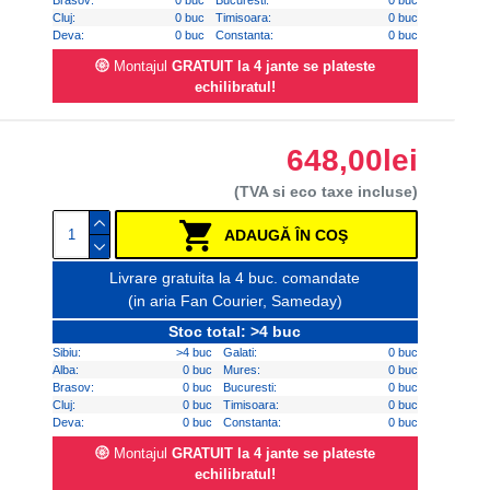
Brasov:
0 buc
Bucuresti:
0 buc
Cluj:
0 buc
Timisoara:
0 buc
Deva:
0 buc
Constanta:
0 buc
Montajul
GRATUIT la 4 jante se plateste
echilibratul!
648,00lei
(TVA si eco taxe incluse)
ADAUGĂ ÎN COŞ
Livrare gratuita la 4 buc. comandate
(in aria Fan Courier, Sameday)
Stoc total: >4 buc
Sibiu:
>4 buc
Galati:
0 buc
Alba:
0 buc
Mures:
0 buc
Brasov:
0 buc
Bucuresti:
0 buc
Cluj:
0 buc
Timisoara:
0 buc
Deva:
0 buc
Constanta:
0 buc
Montajul
GRATUIT la 4 jante se plateste
echilibratul!