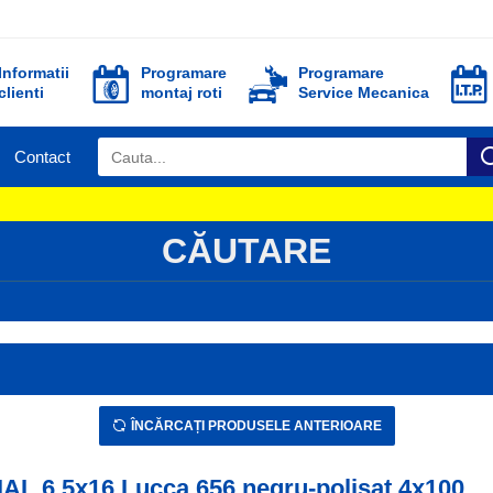
Informatii
Programare
Programare
clienti
montaj roti
Service Mecanica
Contact
CĂUTARE
ÎNCĂRCAȚI PRODUSELE ANTERIOARE
IAL 6,5x16 Lucca 656 negru-polisat 4x100