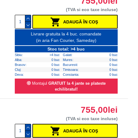
755,00lei
(TVA si eco taxe incluse)
ADAUGĂ ÎN COŞ
Livrare gratuita la 4 buc. comandate
(in aria Fan Courier, Sameday)
Stoc total: >4 buc
Sibiu:
>4 buc
Galati:
0 buc
Alba:
0 buc
Mures:
0 buc
Brasov:
0 buc
Bucuresti:
0 buc
Cluj:
0 buc
Timisoara:
0 buc
Deva:
0 buc
Constanta:
0 buc
Montajul
GRATUIT la 4 jante se plateste
echilibratul!
755,00lei
(TVA si eco taxe incluse)
ADAUGĂ ÎN COŞ