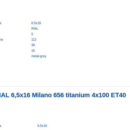
a
6.5x16
RIAL
5
ne
112
38
16
metal-grey
IAL 6,5x16 Milano 656 titanium 4x100 ET40
a
6.5x16