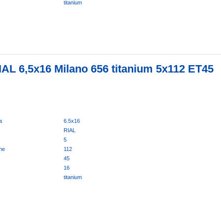
titanium
IAL 6,5x16 Milano 656 titanium 5x112 ET45
a
6.5x16
RIAL
5
ne
112
45
16
titanium