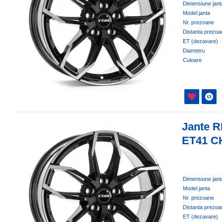
Dimensiune jant
Model janta
Nr. prezoane
Distanta prezoa
ET (dezaxare)
Diametru
Culoare
Jante R
ET41 C
Dimensiune jant
Model janta
Nr. prezoane
Distanta prezoa
ET (dezaxare)