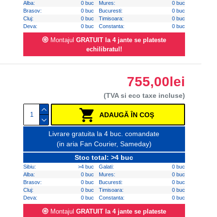
Alba:
0 buc
Mures:
0 buc
Brasov:
0 buc
Bucuresti:
0 buc
Cluj:
0 buc
Timisoara:
0 buc
Deva:
0 buc
Constanta:
0 buc
Montajul
GRATUIT la 4 jante se plateste
echilibratul!
755,00lei
(TVA si eco taxe incluse)
ADAUGĂ ÎN COŞ
Livrare gratuita la 4 buc. comandate
(in aria Fan Courier, Sameday)
Stoc total: >4 buc
Sibiu:
>4 buc
Galati:
0 buc
Alba:
0 buc
Mures:
0 buc
Brasov:
0 buc
Bucuresti:
0 buc
Cluj:
0 buc
Timisoara:
0 buc
Deva:
0 buc
Constanta:
0 buc
Montajul
GRATUIT la 4 jante se plateste