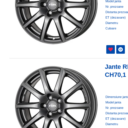
Model janta
Nr. prezoane
Distanta prezoa
ET (dezaxare)
Diametru
Culoare
Jante R
CH70,1
Dimensiune jant
Model janta
Nr. prezoane
Distanta prezoa
ET (dezaxare)
Diametru