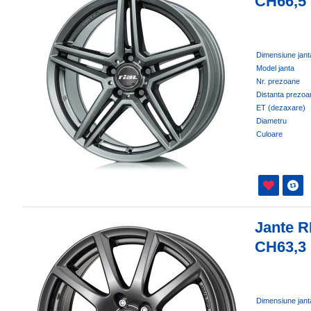
CH66,5
Dimensiune jant
Model janta
Nr. prezoane
Distanta prezoa
ET (dezaxare)
Diametru
Culoare
Jante R
CH63,3
Dimensiune jant