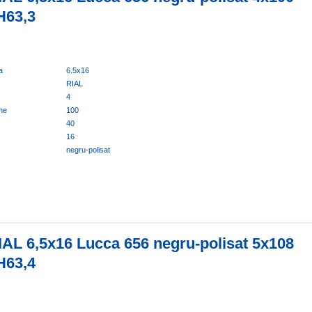
H63,3
a
6.5x16
RIAL
4
ne
100
40
16
negru-polisat
IAL 6,5x16 Lucca 656 negru-polisat 5x108
H63,4