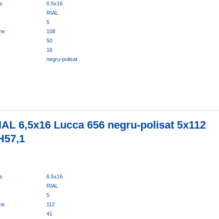
a
6.5x16
RIAL
5
ne
108
50
16
negru-polisat
IAL 6,5x16 Lucca 656 negru-polisat 5x112
H57,1
a
6.5x16
RIAL
5
ne
112
41