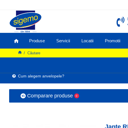
Produse
Servicii
Locatii
Promotii
Căutare
Cum alegem anvelopele?
Comparare produse
0
Jante R