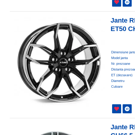
Jante R
ET50 C
Dimensiune jant
Model janta
Nr. prezoane
Distanta prezoa
ET (dezaxare)
Diametru
Culoare
Jante R