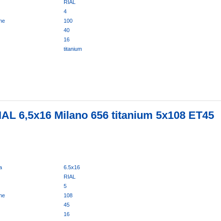
RIAL
4
ne
100
40
16
titanium
IAL 6,5x16 Milano 656 titanium 5x108 ET45
a
6.5x16
RIAL
5
ne
108
45
16