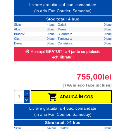
Livrare gratuita la 4 buc. comandate
(in aria Fan Courier, Sameday)
Stoc total: 4 buc
Sibiu:
4 buc
Galati:
0 buc
Alba:
0 buc
Mures:
0 buc
Brasov:
0 buc
Bucuresti:
0 buc
Cluj:
0 buc
Timisoara:
0 buc
Deva:
0 buc
Constanta:
0 buc
Montajul
GRATUIT la 4 jante se plateste
echilibratul!
755,00lei
(TVA si eco taxe incluse)
ADAUGĂ ÎN COŞ
Livrare gratuita la 4 buc. comandate
(in aria Fan Courier, Sameday)
Stoc total: >4 buc
Sibiu:
>4 buc
Galati:
0 buc