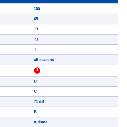
155
65
13
73
T
all seasons
D
C
71 dB
B
turisme