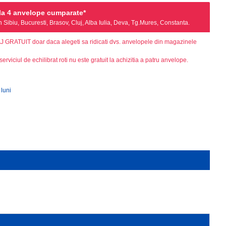
a 4 anvelope cumparate*
Sibiu, Bucuresti, Brasov, Cluj, Alba Iulia, Deva, Tg.Mures, Constanta.
AJ GRATUIT doar daca alegeti sa ridicati dvs. anvelopele din magazinele
serviciul de echilibrat roti nu este gratuit la achizitia a patru anvelope.
 luni