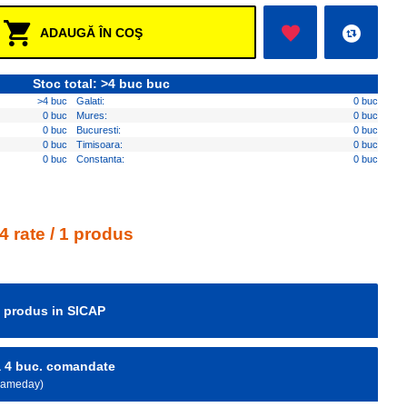
ADAUGĂ ÎN COŞ
Stoc total: >4 buc buc
>4 buc
Galati:
0 buc
0 buc
Mures:
0 buc
0 buc
Bucuresti:
0 buc
0 buc
Timisoara:
0 buc
0 buc
Constanta:
0 buc
4 rate / 1 produs
e produs in SICAP
la 4 buc. comandate
 Sameday)