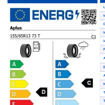
L
I
D
I
I
P
A
E
A
N
T
T