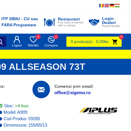
Login
ITP SIBIU - CU sau
Restaurant
Dealeri
A la carte si meniul
FARA Programare
zilei cu livrare
Portal Dealeri
0
0
0
0 produs(e) - 0,00lei
Logare
Wishlist
Compara
09 ALLSEASON 73T
ce:
Comenzi prin email:
office@sigemo.ro
Stoc:
>4 buc
Model:
A909
Cod Produs:
59285
Dimensiune:
155/65/13