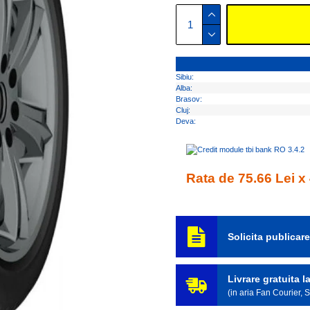
Sibiu:
Alba:
Brasov:
Cluj:
Deva:
Rata de 75.66 Lei x 
Solicita publicar
Livrare gratuita 
(in aria Fan Courier,