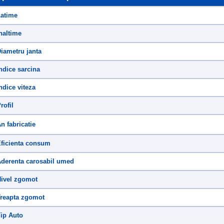
atime
naltime
iametru janta
ndice sarcina
ndice viteza
rofil
n fabricatie
ficienta consum
derenta carosabil umed
ivel zgomot
reapta zgomot
ip Auto