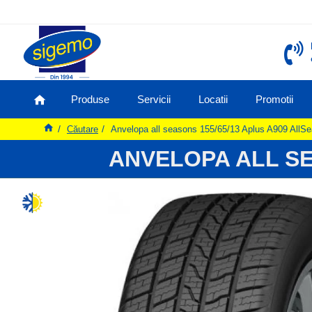
Produse
Servicii
Locatii
Promotii
Căutare
Anvelopa all seasons 155/65/13 Aplus A909 AllS
ANVELOPA ALL SE