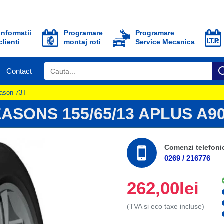
Informatii
Programare
Programare
clienti
montaj roti
Service Mecanica
Contact
eason 73T
ASONS 155/65/13 APLUS A9
Comenzi telefoni
0269 / 216776
262,00lei
(TVA si eco taxe incluse)