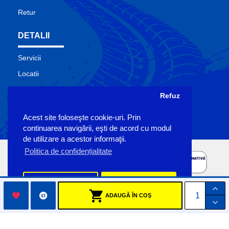
Retur
DETALII
Servicii
Locatii
Contact
Refuz
Site Map
Acest site foloseşte cookie-uri. Prin
Producatori
continuarea navigării, eşti de acord cu modul
de utilizare a acestor informaţii.
Politica de confidențialitate
Preferinte
Accept
ADAUGĂ ÎN COŞ
Copyright Sigemo © 2023
by Pronet Design