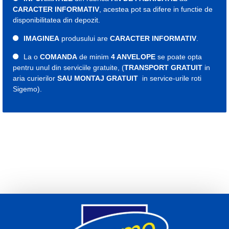
CARACTER INFORMATIV
, acestea pot sa difere in functie de
disponibilitatea din depozit.
IMAGINEA
produsului are
CARACTER INFORMATIV
.
La o
COMANDA
de minim
4 ANVELOPE
se poate opta
pentru unul din serviciile gratuite, (
TRANSPORT GRATUIT
in
aria curierilor
SAU MONTAJ GRATUIT
in service-urile roti
Sigemo).
Etichete:
cauciuc
cauciucuri
roti
roata
anvelope
579132
cauciuc all seasons
cauciucuri all seasons
anvelopa all seasons
anvelope 165
cauciuc 165
cauciucuri 165
anvelopa 165
anvelope 165
cauciuc 14
cauciucuri 14
anvelopa 14
anvelope 14
165 65 r14
cauciuc 165 65 r14
cauciucuri 165 65 r14
anvelopa 165 65 r14
anvelope 165 65 r14
Indice viteza T
Indice sarcina 79
An fabricatie 2024
2025
Debica all seasons 165 65 14
Debica all seasons 165 65 r14