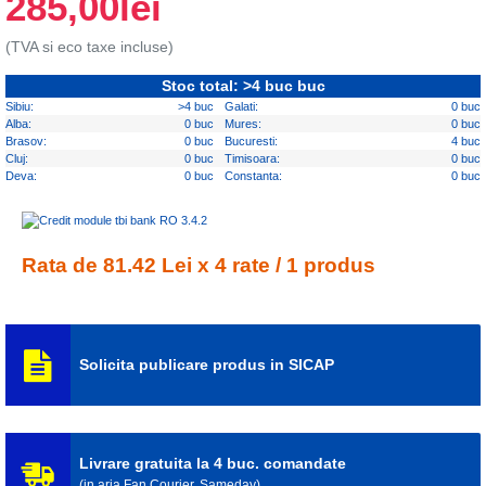
285,00lei
(TVA si eco taxe incluse)
Stoc total: >4 buc buc
Sibiu:
>4 buc
Galati:
0 buc
Alba:
0 buc
Mures:
0 buc
Brasov:
0 buc
Bucuresti:
4 buc
Cluj:
0 buc
Timisoara:
0 buc
Deva:
0 buc
Constanta:
0 buc
Rata de 81.42 Lei x 4 rate / 1 produs
Solicita publicare produs in SICAP
Livrare gratuita la 4 buc. comandate
(in aria Fan Courier, Sameday)