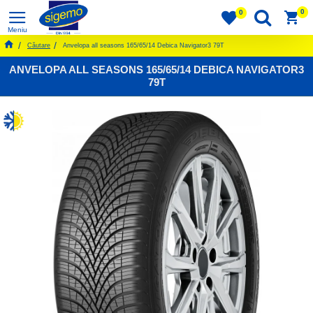
0
0
Căutare
Anvelopa all seasons 165/65/14 Debica Navigator3 79T
ANVELOPA ALL SEASONS 165/65/14 DEBICA NAVIGATOR3
79T