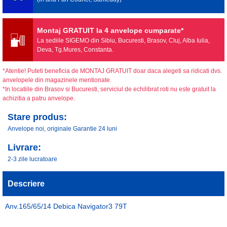
Montaj GRATUIT la 4 anvelope cumparate*
La sediile SIGEMO din Sibiu, Bucuresti, Brasov, Cluj, Alba Iulia,
Deva, Tg.Mures, Constanta.
*Atentie! Puteti beneficia de MONTAJ GRATUIT doar daca alegeti sa ridicati dvs.
anvelopele din magazinele mentionate.
*In locatiile din Brasov si Bucuresti, serviciul de echilibrat roti nu este gratuit la
achizitia a patru anvelope.
Stare produs:
Anvelope noi, originale Garantie 24 luni
Livrare:
2-3 zile lucratoare
Descriere
Anv.165/65/14 Debica Navigator3 79T