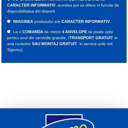
CARACTER INFORMATIV
, acestea pot sa difere in functie de
disponibilitatea din depozit.
IMAGINEA
produsului are
CARACTER INFORMATIV
.
La o
COMANDA
de minim
4 ANVELOPE
se poate opta
pentru unul din serviciile gratuite, (
TRANSPORT GRATUIT
in
aria curierilor
SAU MONTAJ GRATUIT
in service-urile roti
Sigemo).
Etichete:
cauciuc
cauciucuri
roti
roata
anvelope
15633690000
cauciuc all seasons
cauciucuri all seasons
anvelopa all seasons
anvelope 185
cauciuc 185
cauciucuri 185
anvelopa 185
anvelope 185
cauciuc 14
cauciucuri 14
anvelopa 14
anvelope 14
185 60 r14
cauciuc 185 60 r14
cauciucuri 185 60 r14
anvelopa 185 60 r14
anvelope 185 60 r14
Indice viteza H
Indice sarcina 82
An fabricatie 2024
2025
2026
Viking all seasons 185 60 14
Viking all seasons 185 60 r14