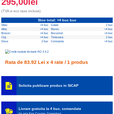
295,00lei
(TVA si eco taxe incluse)
Stoc total: >4 buc buc
Sibiu:
>4 buc
Galati:
2 buc
Alba:
>4 buc
Mures:
>4 buc
Brasov:
>4 buc
Bucuresti:
>4 buc
Cluj:
>4 buc
Timisoara:
2 buc
Deva:
2 buc
Constanta:
>4 buc
Rata de 83.92 Lei x 4 rate / 1 produs
Solicita publicare produs in SICAP
Livrare gratuita la 4 buc. comandate
(in aria Fan Courier, Sameday)