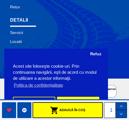
Retur
DETALII
Servicii
Locatii
Contact
Refuz
Site Map
Acest site foloseşte cookie-uri. Prin
Producatori
continuarea navigării, eşti de acord cu modul
de utilizare a acestor informaţii.
Politica de confidențialitate
Preferinte
Accept
ADAUGĂ ÎN COŞ
Copyright Sigemo © 2023
by Pronet Design