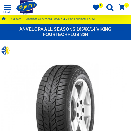
0
0
Căutare
Anvelopa all seasons 185/60/14 Viking FourTechPlus 82H
ANVELOPA ALL SEASONS 185/60/14 VIKING
FOURTECHPLUS 82H