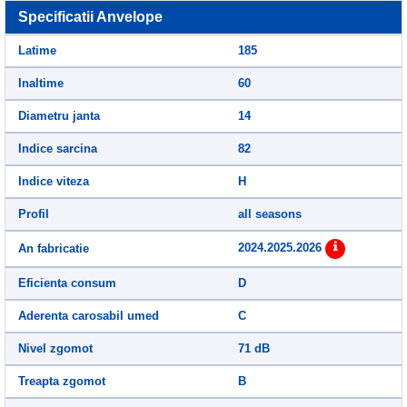
Specificatii Anvelope
Latime
185
Inaltime
60
Diametru janta
14
Indice sarcina
82
Indice viteza
H
Profil
all seasons
2024.2025.2026
An fabricatie
Eficienta consum
D
Aderenta carosabil umed
C
Nivel zgomot
71 dB
Treapta zgomot
B