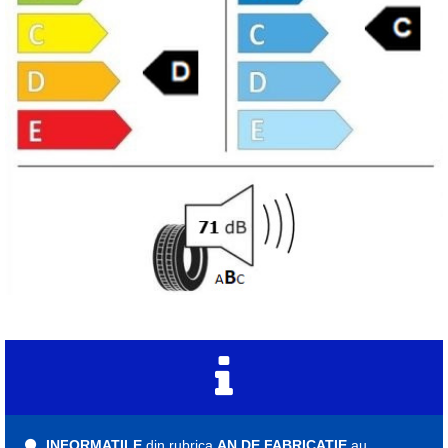
INFORMATILE
din rubrica
AN DE FABRICATIE
au