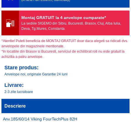
Montaj GRATUIT la 4 anvelope cumparate*
La sediile SIGEMO din Sibiu, Bucuresti, Brasov, Cluj, Alba Iulia,
Deva, Tg.Mures, Constanta.
*Atentie! Puteti beneficia de MONTAJ GRATUIT doar daca alegeti sa ridicati dvs.
anvelopele din magazinele mentionate.
*In locatiile din Brasov si Bucuresti, serviciul de echilibrat roti nu este gratuit la
achizitia a patru anvelope.
Stare produs:
Anvelope noi, originale Garantie 24 luni
Livrare:
2-3 zile lucratoare
Descriere
Anv.185/60/14 Viking FourTechPlus 82H