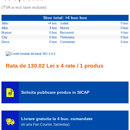
(TVA si eco taxe incluse)
Stoc total: >4 buc buc
Sibiu:
>4 buc
Galati:
0 buc
Alba:
4 buc
Mures:
0 buc
Brasov:
0 buc
Bucuresti:
4 buc
Cluj:
0 buc
Timisoara:
0 buc
Deva:
0 buc
Constanta:
0 buc
Rata de 130.02 Lei x 4 rate / 1 produs
Solicita publicare produs in SICAP
Livrare gratuita la 4 buc. comandate
(in aria Fan Courier, Sameday)