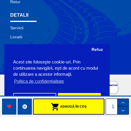
Retur
DETALII
Servicii
Locatii
Contact
Refuz
Site Map
Acest site foloseşte cookie-uri. Prin
Producatori
continuarea navigării, eşti de acord cu modul
de utilizare a acestor informaţii.
Politica de confidențialitate
Preferinte
Accept
ADAUGĂ ÎN COŞ
Copyright Sigemo © 2023
by Pronet Design