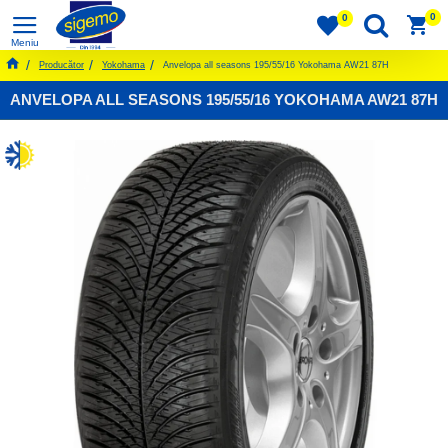
0
0
Producător
Yokohama
Anvelopa all seasons 195/55/16 Yokohama AW21 87H
ANVELOPA ALL SEASONS 195/55/16 YOKOHAMA AW21 87H