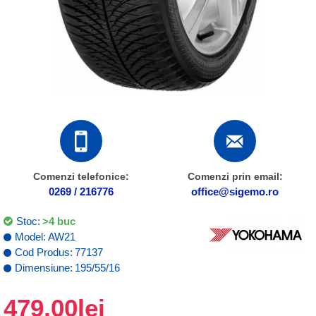
Comenzi telefonice:
Comenzi prin email:
0269 / 216776
office@sigemo.ro
Stoc:
>4 buc
Model:
AW21
Cod Produs:
77137
Dimensiune:
195/55/16
479,00lei