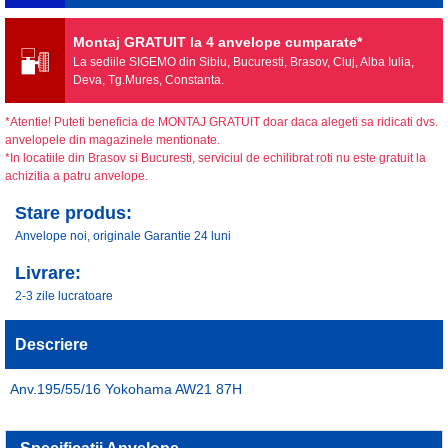
Montaj GRATUIT la 4 anvelope cumparate*
La sediile SIGEMO din Sibiu, Bucuresti, Brasov, Cluj, Alba Iulia,
Deva, Tg.Mures, Constanta.
*Atentie! Puteti beneficia de MONTAJ GRATUIT doar daca alegeti sa ridicati dvs.
anvelopele din magazinele mentionate.
*In locatiile din Brasov si Bucuresti, serviciul de echilibrat roti nu este gratuit la
achizitia a patru anvelope.
Stare produs:
Anvelope noi, originale Garantie 24 luni
Livrare:
2-3 zile lucratoare
Descriere
Anv.195/55/16 Yokohama AW21 87H