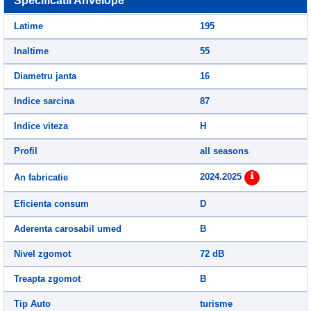
Specificatii Anvelope
Latime
195
Inaltime
55
Diametru janta
16
Indice sarcina
87
Indice viteza
H
Profil
all seasons
2024.2025
An fabricatie
Eficienta consum
D
Aderenta carosabil umed
B
Nivel zgomot
72 dB
Treapta zgomot
B
Tip Auto
turisme